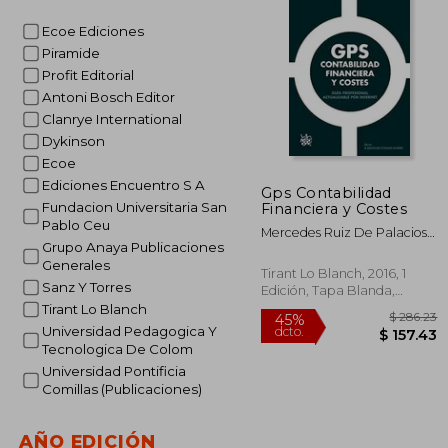
45%
dcto.
$ 
Ecoe Ediciones
Piramide
Profit Editorial
Antoni Bosch Editor
Clanrye International
Dykinson
Ecoe
Ediciones Encuentro S A
Gps Contabilidad
Fundacion Universitaria San
Financiera y Costes
Pablo Ceu
Mercedes Ruiz De Palacios
Grupo Anaya Publicaciones
Villaverde
Generales
Tirant Lo Blanch, 2016, 1
Sanz Y Torres
Edición, Tapa Blanda,
Nuevo
Tirant Lo Blanch
Universidad Pedagogica Y
Tecnologica De Colom
Universidad Pontificia
Comillas (Publicaciones)
AÑO EDICIÓN