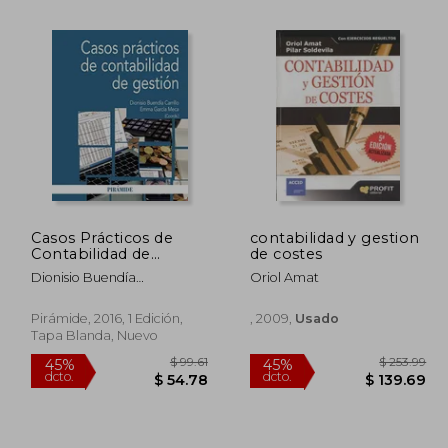
Casos Prácticos de
contabilidad y gestion
Contabilidad de
de costes
 94.44
$ 66.09
45%
Gestión
dcto.
Dionisio Buendía
Oriol Amat
51.94
$ 36.35
Carrillo,Enma García Meca
Pirámide, 2016, 1 Edición,
, 2009,
Usado
Tapa Blanda, Nuevo