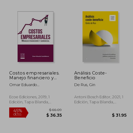
319.70
$ 49.08
45%
45%
dcto.
dcto.
75.84
$ 26.99
Costos empresariales.
Análisis Coste-
Manejo financiero y
Beneficio
gerencial - 1ra edición
Omar Eduardo
De Rus, Gin
Castelblanco
Ecoe Ediciones, 2019, 1
Antoni Bosch Editor, 2021, 1
Edición, Tapa Blanda,
Edición, Tapa Blanda,
Nuevo
Nuevo