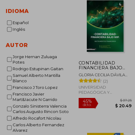
IDIOMA
Español
Inglés
AUTOR
Jorge Hernan Zuluaga
Potes
CONTABILIDAD
FINANCIERA BAJO
Rodrigo Estupinan Gaitan
NIIF. INSTRUMENTOS
GLORIA CECILIA DÁVILA
Samuel Alberto Mantilla
FINANCIEROS.
GIRALDO, DILIA CASTILLO
Blanco
(2)
NOSSA, ANDRÉS
UNIVERSIDAD
Francisco J Toro Lopez
FERNANDO MEJÍA AMAYA.
PEDAGÓGICA Y
Francisco Javier
TECNOLÓGICA DE
Mart&Iacute N Garrido
COLOM, 2024, Tapa
Gonzalo Sinisterra Valencia
Blanda, Nuevo
Carlos Augusto Rincon Soto
Alfredo Rocafort Nicolau
Carlos Alberto Fernandez
45%
Alvarez
dcto.
$ 