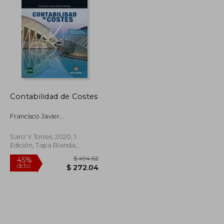
$ 66.46
$ 69.81
45%
dcto.
$ 36.56
$ 38.40
Contabilidad de Costes
Francisco Javier
Mart&Iacute;N Garrido
Sanz Y Torres, 2020, 1
Edición, Tapa Blanda,
Usado