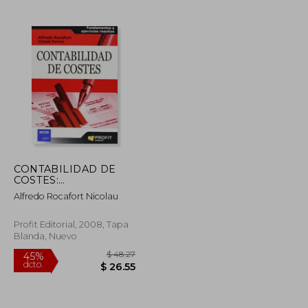
$ 300.12
$ 63.92
45%
dcto.
$ 165.07
$ 35.16
CONTABILIDAD DE
COSTES:
Fundamentos y
Alfredo Rocafort Nicolau
ejercicios resueltos
Profit Editorial, 2008, Tapa
Blanda, Nuevo