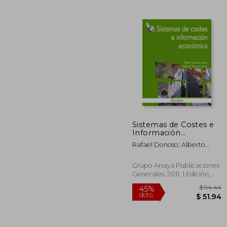
$ 
45%
dcto.
$ 1
Sistemas de Costes e
Información
Económica
Rafael Donoso; Alberto
Donoso Anes
Grupo Anaya Publicaciones
Generales, 2011, 1 Edición,
Tapa Blanda, Nuevo