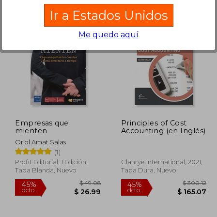
Ir a Estados Unidos
Me quedo aquí
 25.50
$ 51.25
45%
45%
dcto.
dcto.
14.02
$ 28.19
Empresas que
Principles of Cost
mienten
Accounting (en Inglés)
Oriol Amat Salas
(1)
Profit Editorial, 1 Edición,
Clanrye International, 2021,
Tapa Blanda, Nuevo
Tapa Dura, Nuevo