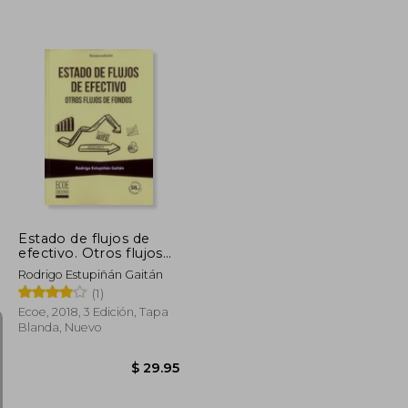
$ 51.70
$ 494.62
45%
dcto.
$ 28.43
$ 272.04
Estado de flujos de
efectivo. Otros flujos
de fondos - 3ra edición
Rodrigo Estupiñán Gaitán
(1)
Ecoe, 2018, 3 Edición, Tapa
Blanda, Nuevo