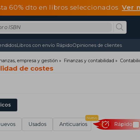
ta 60% dto en libros seleccionados
Ver 
endidos
Libros con envío Rápido
Opiniones de clientes
nanzas, empresa y gestión
Finanzas y contabilidad
Contabil
ilidad de costes
sicos
Nuevo
uevos
Usados
Anticuarios
Rápido