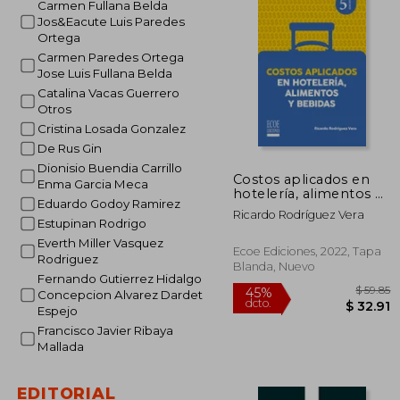
Carmen Fullana Belda
Jos&Eacute Luis Paredes
Ortega
Carmen Paredes Ortega
Jose Luis Fullana Belda
Catalina Vacas Guerrero
Otros
Cristina Losada Gonzalez
De Rus Gin
Dionisio Buendia Carrillo
Costos aplicados en
Enma Garcia Meca
hotelería, alimentos y
Eduardo Godoy Ramirez
bebidas - 5ta edición
Ricardo Rodríguez Vera
Estupinan Rodrigo
Everth Miller Vasquez
Ecoe Ediciones, 2022, Tapa
Rodriguez
Blanda, Nuevo
Fernando Gutierrez Hidalgo
Concepcion Alvarez Dardet
Espejo
Francisco Javier Ribaya
Mallada
EDITORIAL