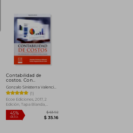
$ 55.77
$ 30.67
$ 29.95
Contabilidad de
costos. Con
aproximación a las
Gonzalo Sinisterra Valencia,
NIC/NIFF
Carlos Augusto Rincón Soto
(1)
Ecoe Ediciones, 2017, 2
Edición, Tapa Blanda,
Nuevo