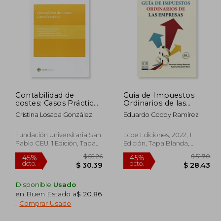
$ 59.85
$ 56.10
45%
45%
dcto.
dcto.
32.91
$ 30.85
Contabilidad de
Guia de Impuestos
costes: Casos Prácticos
Ordinarios de las
(Textos Docentes)
Empresas
Cristina Losada González
Eduardo Godoy Ramírez
Fundación Universitaria San
Ecoe Ediciones, 2022, 1
Pablo CEU, 1 Edición, Tapa
Edición, Tapa Blanda,
Blanda, Nuevo
Nuevo
Disponible
Usado
en Buen Estado a
$ 20.86
.
Comprar Usado