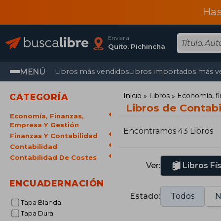
Has
Enviar a
Quito, Pichincha
MENÚ
Libros más vendidos
Libros importados más v
Inicio
Libros
Economía, fi
CATEGORÍA
Libros de Contab
Economía, Finanzas,
Empresa Y Gestión
Encontramos 43 Libros
Finanzas Y Contabilidad
Contabilidad
Contabilidad De Costes
Ver:
Libros Fí
ENCUADERNACIÓN
Estado:
Todos
N
Tapa Blanda
Tapa Dura