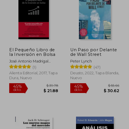
$ 66.55
$ 130.
45%
40%
dcto.
dcto.
$ 36.60
$ 78.
El Pequeño Libro de
Un Paso por Delante
la Inversión en Bolsa
de Wall Street
José Antonio Madrigal
Peter Lynch
Hornos
(1)
(47)
Alienta Editorial, 2017, Tapa
Deusto, 2022, Tapa Blanda,
Dura, Nuevo
Nuevo