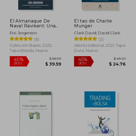
El Almanaque De
El tao de Charlie
Naval Ravikant: Una
Munger
Guía Para La Riqueza
Eric Jorgenson
Clark David; David Clark
Y La Felicidad
(6)
(2)
Colección Baelo, 2022,
Alienta Editorial, 2021, Tapa
Tapa Blanda, Nuevo
Dura, Nuevo
$ 48.53
45%
dcto.
$ 26.69
$ 22.