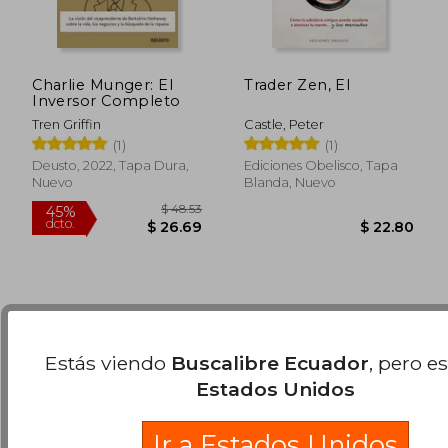
Charlie Munger: El
Trader Zen, El
Inversor Completo
Tren Griffin
Castle, Peter
(1)
(1)
$ 62.42
$ 63.
45%
40%
Deusto, 2022, Tapa Dura,
Ediciones Obelisco, Tapa
dcto.
dcto.
$ 34.33
$ 38.
Nuevo
Blanda, Nuevo
Estás viendo
Buscalibre Ecuador
, pero e
Estados Unidos
Ir a Estados Unidos