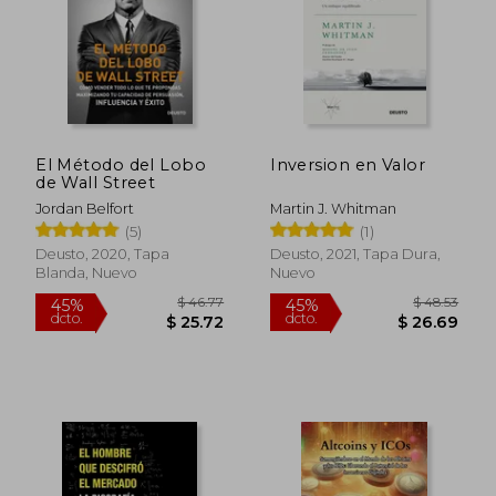
El Método del Lobo
Inversion en Valor
de Wall Street
Jordan Belfort
Martin J. Whitman
(5)
(1)
Deusto, 2020, Tapa
Deusto, 2021, Tapa Dura,
Blanda, Nuevo
Nuevo
$ 85.33
$ 46.
45%
45%
dcto.
dcto.
$ 46.93
$ 25.