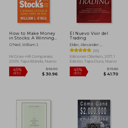
dcto.
dcto.
$ 33.17
$ 38.
How to Make Money
El Nuevo Vivir del
in Stocks: A Winning
Trading
System in Good
O'Neil, William J.
Elder, Alexander ;
Times and Bad,
Planaguma, Israel
(55)
Fourth Edition (en
Inglés)
McGraw-Hill Companies,
Ediciones Obelisco, 2017, 1
2009, Tapa Blanda, Nuevo
Edición, Tapa Dura, Nuevo