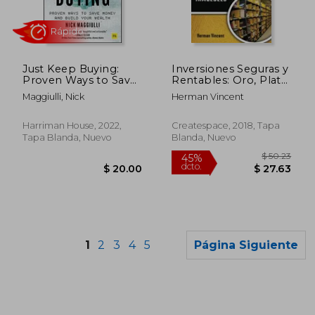
$ 62.45
$ 48.
45%
45%
dcto.
dcto.
$ 34.35
$ 26.
Just Keep Buying:
Inversiones Seguras y
Proven Ways to Save
Rentables: Oro, Plata,
Money and Build Your
Empresas,
Maggiulli, Nick
Herman Vincent
Wealth (en Inglés)
Inmuebles: Volume 3
(Exito Financiero)
Harriman House, 2022,
Createspace, 2018, Tapa
Tapa Blanda, Nuevo
Blanda, Nuevo
1
2
3
4
5
Página Siguiente