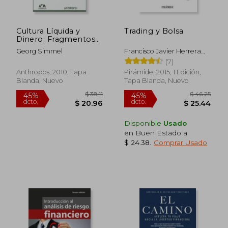
Cultura Líquida y
Trading y Bolsa
Dinero: Fragmentos
Simmelianos de la
Georg Simmel
Francisco Javier Herrera
Modernidad
Fialli
(7)
Anthropos, 2010, Tapa
Pirámide, 2015, 1 Edición,
Blanda, Nuevo
Tapa Blanda, Nuevo
Disponible
Usado
en Buen Estado a
$ 49.74
$ 54.
45%
45%
$ 24.38
.
Comprar Usado
dcto.
dcto.
$ 27.36
$ 29.