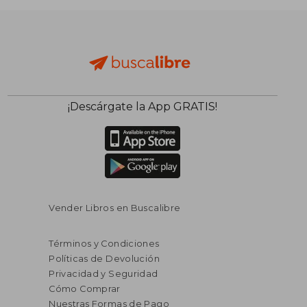
¡Descárgate la App GRATIS!
$ 27.54
$ 60.
45%
35%
dcto.
dcto.
$ 15.15
$ 39.
Vender Libros en Buscalibre
Términos y Condiciones
Políticas de Devolución
Privacidad y Seguridad
Cómo Comprar
Nuestras Formas de Pago
Rápido