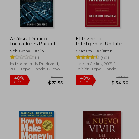
Análisis Técnico:
El Inversor
Indicadores Para el
Inteligente: Un Libro
Trading
de Asesoramiento
Schiavone Danilo
Graham, Benjamin
Práctico
(1)
(60)
Independently Published,
HarperCollins, 2019, 1
2019, Tapa Blanda, Nuevo
Edición, Tapa Blanda,
Nuevo
$ 55.29
$ 63.
40%
40%