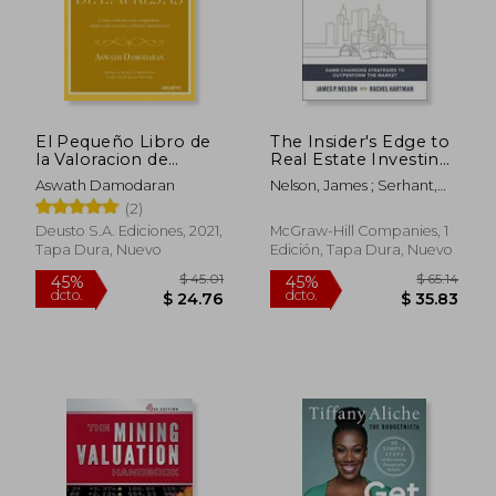
El Pequeño Libro de
The Insider's Edge to
la Valoracion de
Real Estate Investing:
Empresas
Game-Changing
Aswath Damodaran
Nelson, James ; Serhant,
Strategies to
Ryan
(2)
Outperform the
Market (en Inglés)
Deusto S.A. Ediciones, 2021,
McGraw-Hill Companies, 1
Tapa Dura, Nuevo
Edición, Tapa Dura, Nuevo
$ 45.01
$ 65
45%
45%
dcto.
dcto.