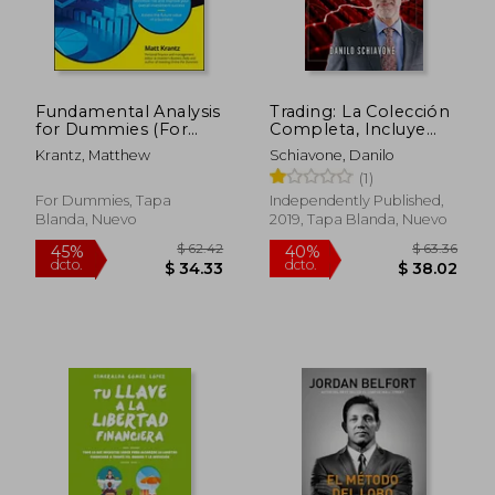
$ 56.30
$ 75.
45%
45%
dcto.
dcto.
$ 30.96
$ 41.
Fundamental Analysis
Trading: La Colección
for Dummies (For
Completa, Incluye
Dummies (Business &
Trading System,
Krantz, Matthew
Schiavone, Danilo
Personal Finance))
Análisis Técnico y
(1)
(en Inglés)
Trading Online: 1
For Dummies, Tapa
Independently Published,
Blanda, Nuevo
2019, Tapa Blanda, Nuevo