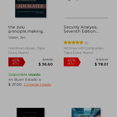
$ 40.53
$ 32.
45%
45%
dcto.
dcto.
$ 22.29
$ 17.
the zulu
Security Analysis,
principle,making
Seventh Edition:
extraordinary profits
Principles and
Slater, Jim
from ordinary shares
Techniques (en
(1)
(en Inglés)
Inglés)
Harriman House, Tapa
McGraw-Hill Companies,
Dura, Nuevo
Tapa Dura, Nuevo
Disponible
Usado
en Buen Estado a
$ 27.00
.
Comprar Usado