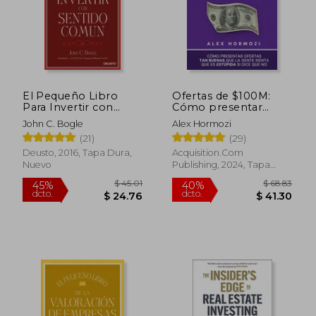
El Pequeño Libro
Ofertas de $100M:
Para Invertir con
Cómo presentar
Sentido Común: El
ofertas tan buenas
John C. Bogle
Alex Hormozi
Mejor Método Para
que la gente sienta
(21)
(29)
Garantizar la
que es estúpida si dice
Rentabilidad en Bolsa
que no
Deusto, 2016, Tapa Dura,
Acquisition.Com
Nuevo
Publishing, 2024, Tapa
Blanda, Nuevo
$ 45.01
$ 68.
45%
40%
dcto.
dcto.
$ 24.76
$ 41.