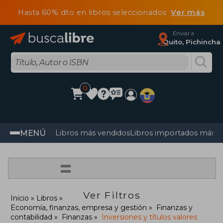
Hasta 60% dto en libros seleccionados
Ver más
Enviar a
Quito, Pichincha
0
MENÚ
Libros más vendidos
Libros importados más v
=
Ver Filtros
Inicio
Libros
Economía, finanzas, empresa y gestión
Finanzas y
contabilidad
Finanzas
Inversiones y títulos valores