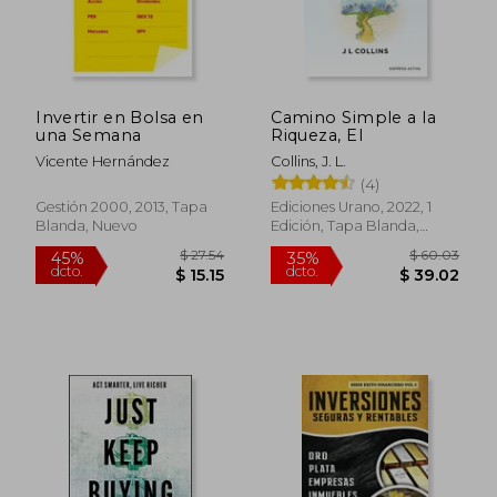
$ 40.50
$ 28.
45%
45%
dcto.
dcto.
$ 22.27
$ 15.
Invertir en Bolsa en
Camino Simple a la
una Semana
Riqueza, El
Vicente Hernández
Collins, J. L.
(4)
Gestión 2000, 2013, Tapa
Ediciones Urano, 2022, 1
Blanda, Nuevo
Edición, Tapa Blanda,
Nuevo