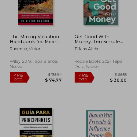
$ 24.76
$ 35.
The Mining Valuation
Get Good With
Handbook 4e: Mining
Money: Ten Simple
and Energy Valuation
Steps to Becoming
Rudenno, Victor
TIffany Aliche
for Investors and
Financially Whole (en
Management (en
Inglés)
Inglés)
Wiley, 2019, Tapa Blanda,
Rodale Books, 2021, Tapa
Nuevo
Dura, Nuevo