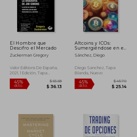
El Hombre que
Altcoins y ICOs:
Descifro el Mercado
Sumergiéndose en el
Mundo de las Altcoins
Zuckerman Gregory
Sánchez, Diego
y las ICOs: Liberando
el Potencial de las
Inversiones Digitales
Valor Editions De España,
Diego Sanchez, Tapa
2021, 1 Edición, Tapa
Blanda, Nuevo
Blanda, Nuevo
$ 46.77
$ 48.
45%
45%
dcto.
dcto.
$ 25.72
$ 26.