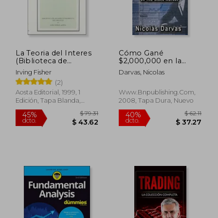
$ 52.59
$ 57.
40%
40%
dcto.
dcto.
$ 31.55
$ 34.
La Teoria del Interes
Cómo Gané
(Biblioteca de
$2,000,000 en la
Grandes Economistas
Bolsa
Irving Fisher
Darvas, Nicolas
del Sigl o xx, Vol. Vi)
(2)
Aosta Editorial, 1999, 1
Www.bnpublishing.com,
Edición, Tapa Blanda,
2008, Tapa Dura, Nuevo
Nuevo