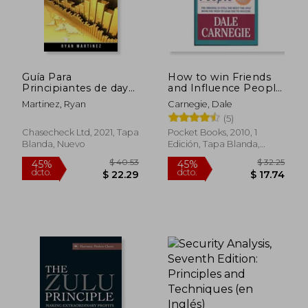
$ 135.94
$ 66.
45%
45%
dcto.
dcto.
$ 74.77
$ 36.
Guía Para
How to win Friends
Principiantes de day
and Influence People
Trading + Opciones:
(Pocket Books) (en
Martinez, Ryan
Carnegie, Dale
Estrategias de
Inglés)
(5)
Comercio Para Ganar
Dinero en Línea en
Chasecheck Ltd, 2021, Tapa
Pocket Books, 2010, 1
Criptomonedas,
Blanda, Nuevo
Edición, Tapa Blanda,
Forex, Mercado de
Nuevo
Centavos, Acciones y
Futuros. (2) (Trading
Life)