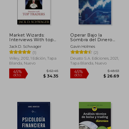
Market Wizards:
Operar Bajo la
Interviews With top
Sombra del Dinero
Traders (en Inglés)
Inteligente
Jack D. Schwager
Gavin Holmes
(1)
(2)
Wiley, 2012, 1 Edición, Tapa
Deusto S.A. Ediciones, 2021,
Blanda, Nuevo
Tapa Blanda, Nuevo
$ 38.11
$ 46.
45%
45%
dcto.
dcto.
$ 20.96
$ 25.