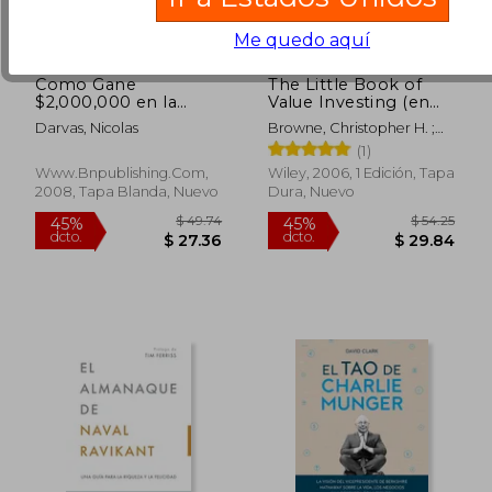
Me quedo aquí
Como Gane
The Little Book of
$2,000,000 en la
Value Investing (en
Bolsa
Inglés)
Darvas, Nicolas
Browne, Christopher H. ;
Lowenstein, Roger
(1)
Www.bnpublishing.com,
Wiley, 2006, 1 Edición, Tapa
2008, Tapa Blanda, Nuevo
Dura, Nuevo
$ 43.28
$ 32.
45%
45%
dcto.
dcto.
$ 23.80
$ 18.