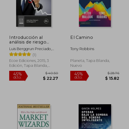
Introducción al
El Camino
análisis de riesgo
financiero
Luis Berggrun Preciado,
Tony Robbins
Julio César Alonso C.
(1)
Ecoe Ediciones, 2015, 3
Planeta, Tapa Blanda,
Edición, Tapa Blanda,
Nuevo
Nuevo
$ 65.99
$ 45.
40%
45%
dcto.
dcto.
$ 39.59
$ 24.