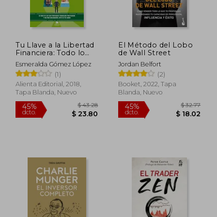
Tu Llave a la Libertad
El Método del Lobo
Financiera: Todo lo
de Wall Street
$ 79.31
$ 62
45%
40%
que Necesitas Saber
dcto.
dcto.
$ 43.62
$ 37.
Esmeralda Gómez López
Jordan Belfort
Para Alcanzar la
(1)
(2)
Libertad Financiera a
Través del Ahorro y la
Alienta Editorial, 2018,
Booket, 2022, Tapa
Inversión (Coleccion
Tapa Blanda, Nuevo
Blanda, Nuevo
Alienta)