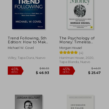
Trend Following, 5th
The Psychology of
Edition: How to Make
Money: Timeless
a Fortune in Bull,
Lessons on Wealth,
Michael W. Covel
Morgan Housel
Bear and Black Swan
Greed, and Happiness
(4)
Markets (Wiley
(en Inglés)
Trading)
Wiley, Tapa Dura, Nuevo
Harriman House, 2020,
Tapa Blanda, Nuevo
$ 80.26
$ 119
45%
45%
dcto.
dcto.
$ 44.14
$ 65.