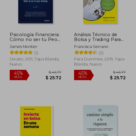
Psicología Financiera:
Análisis Técnico de
Cómo no ser tu Peor
Bolsa y Trading Para
Enemigo (Sin
Dummies
James Montier
Francisca Serrano
Colección)
(1)
(3)
Deusto, 2011, Tapa Blanda,
Para Dummies, 2019, Tapa
Nuevo
Blanda, Nuevo