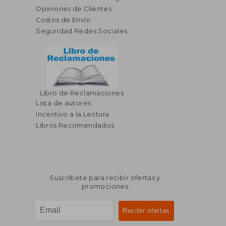
Opiniones de Clientes
Costos de Envío
Seguridad Redes Sociales
Libro de Reclamaciones
$ 50.
45%
Lista de autores
dcto.
$ 20.00
$ 27.
Incentivo a la Lectura
Libros Recomendados
Suscríbete para recibir ofertas y
promociones