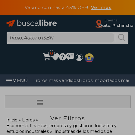
¡Verano con hasta 45% OFF!
Ver más
Enviar a
Quito, Pichincha
0
MENÚ
Libros más vendidos
Libros importados más v
=
Ver Filtros
Inicio
Libros
Economía, finanzas, empresa y gestión
Industria y
estudios industriales
Industrias de los medios de