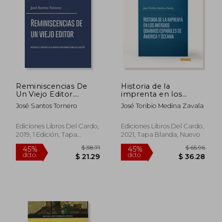
Reminiscencias De
Historia de la
Un Viejo Editor.
imprenta en los
Historia de El
antiguos dominios
José Santos Tornero
José Toribio Medina Zavala
Mercurio y de la
españoles de América
imprenta en
y Oceanía
Valparaíso a finales
Ediciones Libros Del Cardo,
Ediciones Libros Del Cardo,
del siglo XIX
2019, 1 Edición, Tapa
2021, Tapa Blanda, Nuevo
Blanda, Nuevo
$ 38.71
$ 65.
45%
45%
dcto.
dcto.