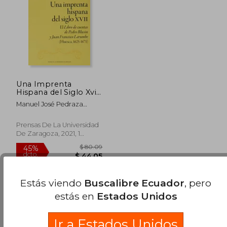
$ 21.29
$ 36.
Una Imprenta
Hispana del Siglo Xvii:
El Libro de Cuentas
Manuel José Pedraza
de Pedro Blusón y
Gracia
Juan Francisco
Larumbe (Huesca,
Prensas De La Universidad
1625-1671): 169
De Zaragoza, 2021, 1
(Humanidades)
Edición, Tapa Blanda,
Nuevo
Estás viendo
Buscalibre Ecuador
, pero
estás en
Estados Unidos
Ir a Estados Unidos