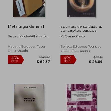
Metalurgia General
apuntes de soldadura.
conceptos basicos
Benard-Michel-Philibert-
M. Garcia Prieto
Talbot
$ 193.53
$ 67.
45%
45%
dcto.
dcto.
$ 106.44
$ 37.
Hispano Europea,, Tapa
Bellisco Ediciones Tecnicas
Dura,
Usado
Y Cientifica,
Usado