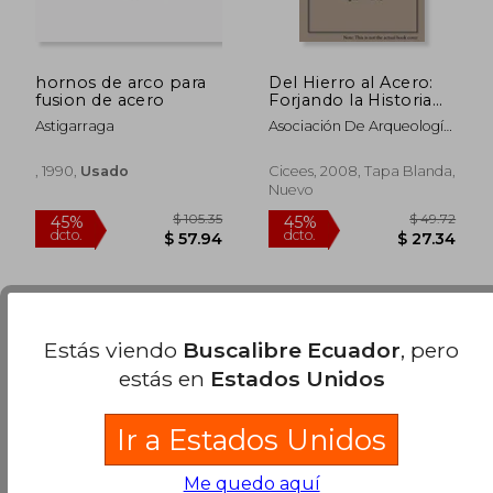
hornos de arco para
Del Hierro al Acero:
fusion de acero
Forjando la Historia
del Patrimonio
Astigarraga
Asociación De Arqueología
Industrial Metalúrgico
Industrial Incuna
, 1990,
Usado
Cicees, 2008, Tapa Blanda,
Nuevo
Estás viendo
Buscalibre Ecuador
, pero
$ 40.07
$ 35.
40%
45%
estás en
Estados Unidos
dcto.
dcto.
$ 24.04
$ 19.
Ir a Estados Unidos
Me quedo aquí