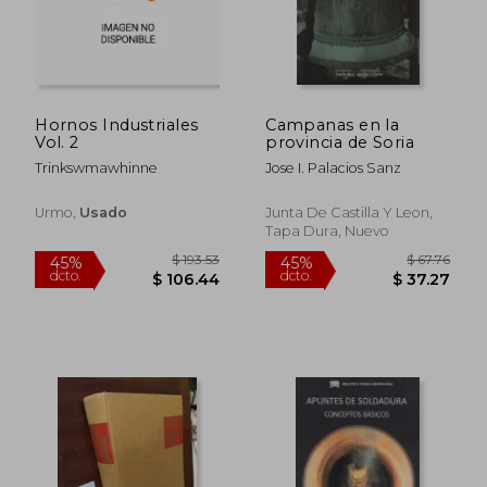
Hornos Industriales
Campanas en la
$ 69.38
$ 83
45%
45%
Vol. 2
provincia de Soria
dcto.
dcto.
$ 38.16
$ 45.
Trinkswmawhinne
Jose I. Palacios Sanz
Urmo,
Usado
Junta De Castilla Y Leon,
Tapa Dura, Nuevo