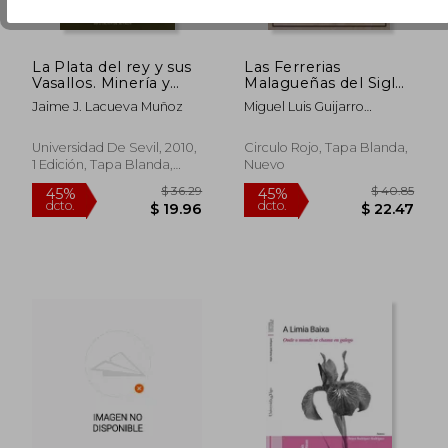
La Plata del rey y sus
Las Ferrerias
Vasallos. Minería y
Malagueñas del Siglo
Metalurgía en México
xix
Jaime J. Lacueva Muñoz
Miguel Luis Guijarro
(Siglos xvi y Xvii).
Hernandez
(Colección
Americana)
Universidad De Sevil, 2010,
Circulo Rojo, Tapa Blanda,
1 Edición, Tapa Blanda,
Nuevo
Usado
$ 105.35
$ 49.
45%
45%
dcto.
dcto.
$ 57.94
$ 27.