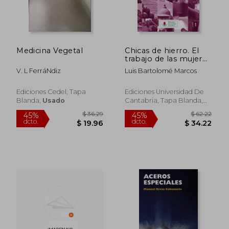
Medicina Vegetal
Chicas de hierro. El
trabajo de las mujeres
en las Reales Fábricas
V. L FerráNdiz
Luis Bartolomé Marcos
de Artillería (Historia)
Ediciones Cedel, Tapa
Ediciones Universidad De
Blanda,
Usado
Cantabria, Tapa Blanda,
$ 149.76
$ 52
45%
45%
Nuevo
dcto.
dcto.
$ 82.37
$ 28.