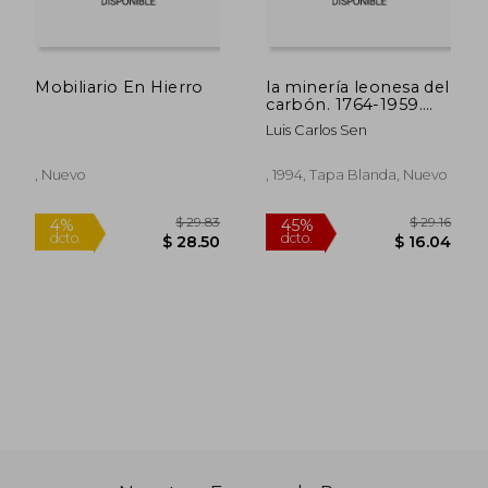
Mobiliario En Hierro
la minería leonesa del
carbón. 1764-1959.
una historia
Luis Carlos Sen
ecomómica
, Nuevo
, 1994, Tapa Blanda, Nuevo
$ 30.66
$ 72.
45%
45%
dcto.
dcto.
$ 16.86
$ 39.