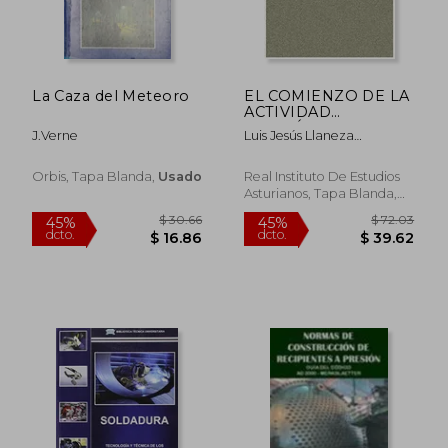
La Caza del Meteoro
EL COMIENZO DE LA
ACTIVIDAD
$ 55.21
$ 32.
SIDERÚRGICA EN
45%
45%
J.Verne
Luis Jesús Llaneza
ASTURIAS, 1845-1850:
dcto.
dcto.
$ 30.36
$ 17.
González
UN LUSTRO PARA LA
HISTORIA REGIONAL
Orbis, Tapa Blanda,
Usado
Real Instituto De Estudios
Asturianos, Tapa Blanda,
Usado