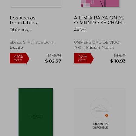
Los Aceros
A LIMIA BAIXA ONDE
Inoxidables,
O MUNDO SE CHAMA
EN GALEGO (en
Di Caprio,
AA.VV.
Gallego)
Gabriele/Traductor José
Aparicio
Ebrisa, S. A., Tapa Dura,
UNIVERSIDAD DE VIGO,
Verdoy/Adaptación Técnica
Usado
1995, 1 Edición, Nuevo
Manuel Florés
$ 36.29
$ 40.
45%
45%
dcto.
dcto.
$ 19.96
$ 22.