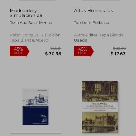
Modelado y
Altos Hornos los
$ 89.04
$ 51
45%
45%
Simulación de
dcto.
dcto.
$ 48.97
$ 28.
Bobinas con Núcleo
Rosa Ana Salas Merino
Tombelle Federico
Magnético de Ferrita
Para Aplicaciones
Industriales
Vision Libros, 2015, 1 Edición,
Autor-Editor, Tapa Blanda,
Tapa Blanda, Nuevo
Usado