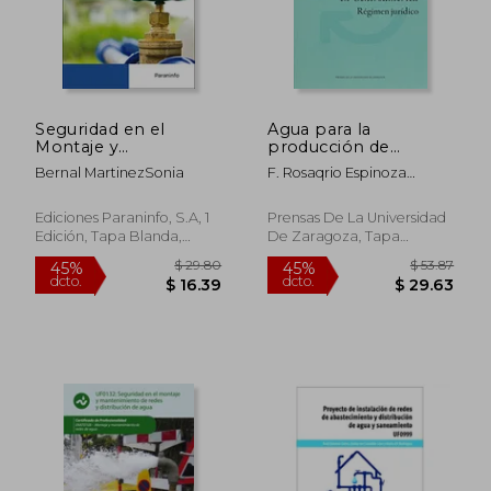
Seguridad en el
Agua para la
Montaje y
producción de
Mantenimiento de
energía en
Bernal MartinezSonia
F. Rosaqrio Espinoza
Redes y Distribución
Centroamérica, El
Rodríguez
de Agua y
(Ciencias Sociales)
Saneamiento
Ediciones Paraninfo, S.A, 1
Prensas De La Universidad
Edición, Tapa Blanda,
De Zaragoza, Tapa
Nuevo
Blanda, Nuevo
$ 29.80
$ 53.
45%
45%
dcto.
dcto.
$ 16.39
$ 29.