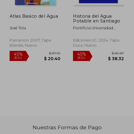
Atlas Basico del Agua
Historia del Agua
Potable en Santiago
José Tola
Pontificia Universidad
Católica De Chile
Parramon, 2007, Tapa
Ediciones UC, 2024, Tapa
Blanda, Nuevo
Dura, Nuevo
$ 60.98
$ 44.
45%
45%
dcto.
dcto.
$ 33.54
$ 24.
Nuestras Formas de Pago