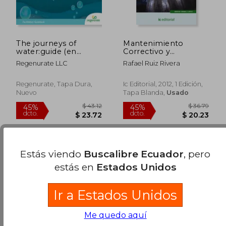
The journeys of
Mantenimiento
$ 39.78
$ 36
45%
45%
water:guide (en
Correctivo y
dcto.
dcto.
$ 21.88
$ 19.
Inglés)
Reparación de Redes
Regenurate LLC
Rafael Ruiz Rivera
de Distribución de
Agua y Saneamiento.
Enat0108 - Montaje y
Regenurate, Tapa Dura,
Ic Editorial, 2012, 1 Edición,
Mantenimiento de
Nuevo
Tapa Blanda,
Usado
Redes de Agua
Estás viendo
Buscalibre Ecuador
, pero
estás en
Estados Unidos
Ir a Estados Unidos
Me quedo aquí