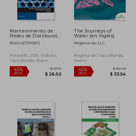
$ 33.35
$ 47
45%
45%
dcto.
dcto.
$ 18.34
$ 26.
Mantenimiento de
The Journeys of
Redes de Distribución
Water (en Inglés)
de Agua y
Blanca(399685)
Regenurate LLC
Saneamiento
Paraninfo, 2014, 1 Edición,
Regenurate, Tapa Blanda,
Tapa Blanda, Nuevo
Nuevo