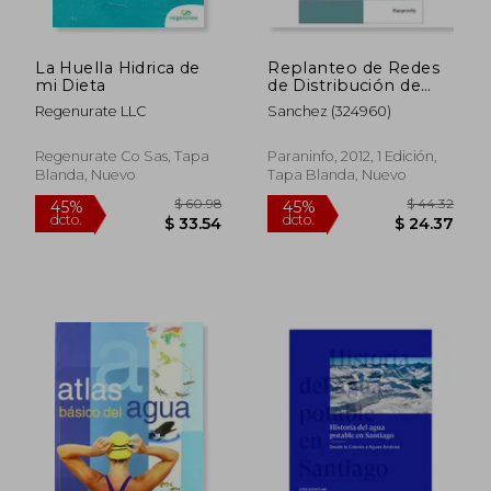
La Huella Hidrica de
Replanteo de Redes
mi Dieta
de Distribución de
Aguas y
Regenurate LLC
Sanchez (324960)
Saneamientos.
Certificados de
Profesionalidad.
Regenurate Co Sas, Tapa
Paraninfo, 2012, 1 Edición,
Montaje y
Blanda, Nuevo
Tapa Blanda, Nuevo
Mantenimiento de
Redes de Agua
$ 260.
45%
dcto.
$ 24.50
$ 143.