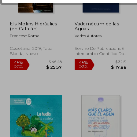
Els Molins Hidràulics
Vademécum de las
(en Catalán)
Aguas
Mineromedicinales de
Francesc Roma I
Varios Autores
Galicia
$ 43.12
$ 36.
Casanovas
45%
45%
dcto.
dcto.
$ 23.72
$ 20.
Cossetania, 2019, Tapa
Servizo De Publicacións E
Blanda, Nuevo
Intercambio Científico Da
Usc, 2017, Tapa Blanda,
Nuevo