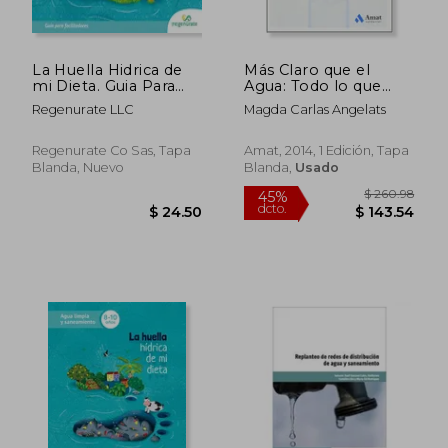
La Huella Hidrica de
Más Claro que el
mi Dieta. Guia Para
Agua: Todo lo que
Facilitadores
Deberías Saber del
Regenurate LLC
Magda Carlas Angelats
Agua Mineral Natural
y Nunca te han
Contado
Regenurate Co Sas, Tapa
Amat, 2014, 1 Edición, Tapa
Blanda, Nuevo
Blanda,
Usado
$ 46.48
$ 32
45%
45%
dcto.
dcto.
$ 25.57
$ 17.