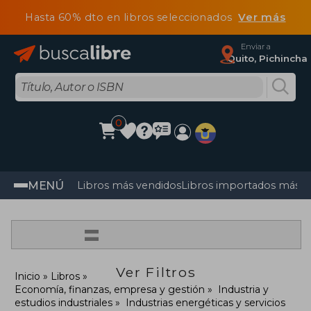
Hasta 60% dto en libros seleccionados
Ver más
Enviar a
Quito, Pichincha
0
MENÚ
Libros más vendidos
Libros importados más v
=
Ver Filtros
Inicio
Libros
Economía, finanzas, empresa y gestión
Industria y
estudios industriales
Industrias energéticas y servicios