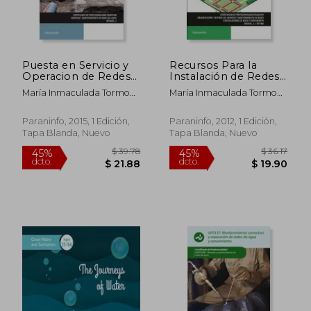
$ 47.31
$ 60.
45%
45%
dcto.
dcto.
$ 26.02
$ 33.
Puesta en Servicio y
Recursos Para la
Operacion de Redes
Instalación de Redes
de Distribucion de
de Abastecimiento y
María Inmaculada Tormo
María Inmaculada Tormo
Agua y Saneamiento
Distribución de Agua
Clemente; Vicente Blanca
Clemente; Vicente Blanca
y Saneamiento
Giménez; José Carlos
Giménez
Paraninfo, 2015, 1 Edición,
Paraninfo, 2012, 1 Edición,
Toledano Gasca
Tapa Blanda, Nuevo
Tapa Blanda, Nuevo