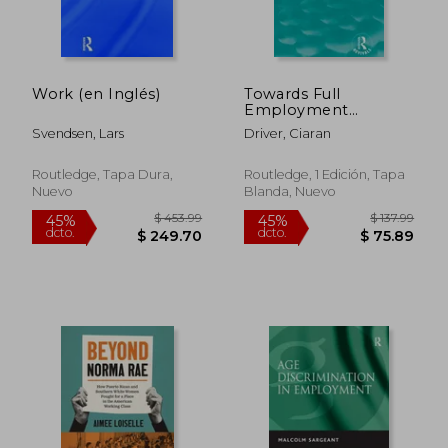
Work (en Inglés)
Towards Full
Employment
(Routledge Revivals):
Svendsen, Lars
Driver, Ciaran
A Policy Appraisal (en
Inglés)
Routledge, Tapa Dura,
Routledge, 1 Edición, Tapa
Nuevo
Blanda, Nuevo
$ 207.05
$ 182.
45%
45%
dcto.
dcto.
$ 113.88
$ 100.