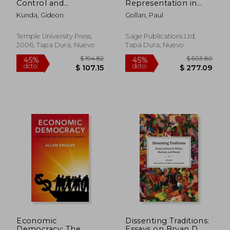
Control and
Representation in
Commitment in a
Non-Union Firms (en
Kunda, Gideon
Gollan, Paul
High-Tech
Inglés)
Corporation (en
Inglés)
Temple University Press,
Sage Publications Ltd,
2006, Tapa Dura, Nuevo
Tapa Dura, Nuevo
$ 63.29
$ 141.
45%
45%
dcto.
dcto.
$ 34.81
$ 77.
Economic
Dissenting Traditions:
Democracy: The
Essays on Bryan D.