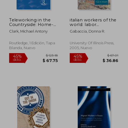
dcto.
dcto.
$ 47.42
$ 96.
Teleworking in the
italian workers of the
Countryside: Home-
world: labor
Based Working in the
migration and the
Clark, Michael Antony
Gabaccia, Donna R.
Information Society
formation of
(en Inglés)
multiethnic states (en
Inglés)
Routledge, 1 Edición, Tapa
University Of Illinois Press,
Blanda, Nuevo
2005, Nuevo