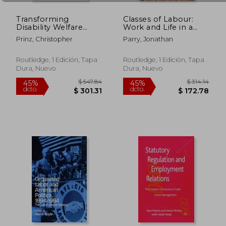
Transforming
Classes of Labour:
Disability Welfare
Work and Life in a
Policies: Towards
Central Indian Steel
Prinz, Christopher
Parry, Jonathan
Work and Equal
Town (en Inglés)
Opportunities (en
Inglés)
Routledge, 1 Edición, Tapa
Routledge, 1 Edición, Tapa
Dura, Nuevo
Dura, Nuevo
$ 83.84
$ 94.
45%
45%
dcto.
dcto.
$ 46.11
$ 51.