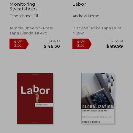
Monitoring
Labor
Sweatshops:
Workers, Consumers,
Esbenshade, Jill
Andrew Herod
and the Global
Apparel Industry (en
Inglés)
Temple University Press,
Blackwell Publ, Tapa Dura,
Tapa Blanda, Nuevo
Nuevo
$ 50.81
$ 190.
45%
45%
dcto.
dcto.
$ 27.94
$ 104.