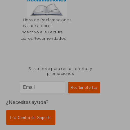
$ 46.28
$ 105.
Libro de Reclamaciones
45%
45%
dcto.
dcto.
$ 25.46
$ 57.
Lista de autores
Incentivo a la Lectura
Libros Recomendados
Suscríbete para recibir ofertas y
promociones
¿Necesitas ayuda?
Ir a Centro de Soporte