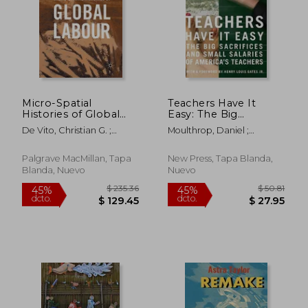
$ 118.11
$ 277.
45%
45%
dcto.
dcto.
$ 64.96
$ 152.
Micro-Spatial
Teachers Have It
Histories of Global
Easy: The Big
Labour (en Inglés)
Sacrifices and Small
De Vito, Christian G. ;
Moulthrop, Daniel ;
Salaries of America's
Gerritsen, Anne
Calegari, Ninive Clements ;
Teachers (en Inglés)
Eggers, Dave
Palgrave MacMillan, Tapa
New Press, Tapa Blanda,
Blanda, Nuevo
Nuevo