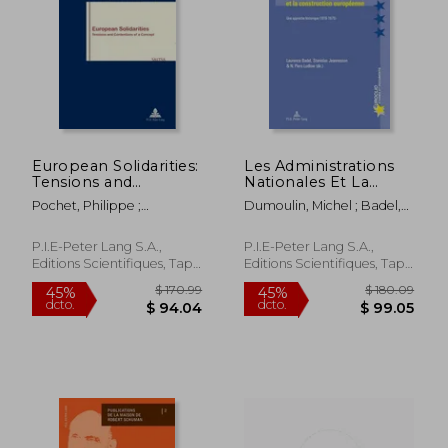
$ 104.99
$ 72.
European Solidarities:
Les Administrations
Tensions and
Nationales Et La
Contentions of a
Construction
Pochet, Philippe ;
Dumoulin, Michel ; Badel,
Concept (en Inglés)
Européenne: Une
Magnusson, Lars ; Stråth,
Laurence ; Jeannesson,
Approche Historique
Bo
Stanislas
(1919-1975) (en
P.I.E-Peter Lang S.A.,
P.I.E-Peter Lang S.A.,
Francés)
Editions Scientifiques, Tapa
Editions Scientifiques, Tapa
Blanda, Nuevo
Blanda, Nuevo