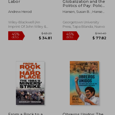
Labor
Globalization and the
Politics of Pay: Policy
Choices in the
Andrew Herod
Hansen, Susan B. ; Hansen,
American States (en
Susan B.
Inglés)
Wiley-Blackwell (an
Georgetown University
Imprint Of John Wiley &
Press, Tapa Blanda, Nuevo
Sons Ltd), Tapa Blanda,
Nuevo
$ 140.82
$ 79
45%
45%
dcto.
dcto.
$ 77.45
$ 43.
From a Rock to a
Obreros Unidos: The