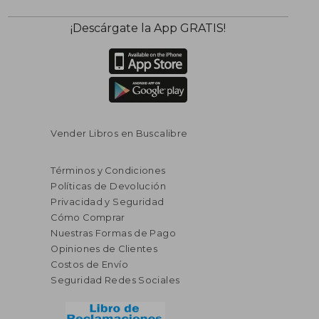
$ 194.82
$ 503.
45%
45%
¡Descárgate la App GRATIS!
dcto.
dcto.
$ 107.15
$ 277.
Vender Libros en Buscalibre
Términos y Condiciones
Políticas de Devolución
Privacidad y Seguridad
Cómo Comprar
Nuestras Formas de Pago
Opiniones de Clientes
Costos de Envío
Seguridad Redes Sociales