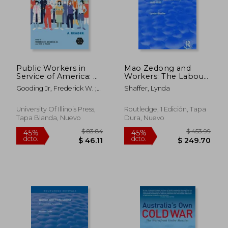
Public Workers in
Mao Zedong and
$ 47.84
$ 45.
45%
45%
Service of America: A
Workers: The Labour
dcto.
dcto.
$ 26.31
$ 25.
Reader (en Inglés)
Movement in Hunan
Gooding Jr, Frederick W. ;
Shaffer, Lynda
Province, 1920-23:
Yellin, Eric S. ; McCartin,
The Labour
Joseph A.
Movement in Hunan
University Of Illinois Press,
Routledge, 1 Edición, Tapa
Province, 1920-23 (en
Tapa Blanda, Nuevo
Dura, Nuevo
Inglés)