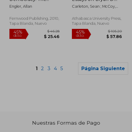
Working-Class
Palmer, Marxism, and
Engler, Allan
Carleton, Sean ; McCoy,
Alternative to
History (en Inglés)
Ted ; Smith, Julia
Capitalism (en Inglés)
Fernwood Publishing, 2010,
Athabasca University Press,
Tapa Blanda, Nuevo
Tapa Blanda, Nuevo
1
2
3
4
5
Página Siguiente
Nuestras Formas de Pago
$ 41.45
$ 61
45%
45%