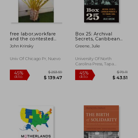
free labor,workfare
Box 25: Archival
and the contested
Secrets, Caribbean
language of
Workers, and the
John Krinsky
Greene, Julie
neoliberalism
Panama Canal (en
Inglés)
Univ Of Chicago Pr, Nuevo
University Of North
Carolina Press, Tapa
Blanda, Nuevo
$ 150.33
$ 77
45%
45%
dcto.
dcto.
$ 82.68
$ 42.