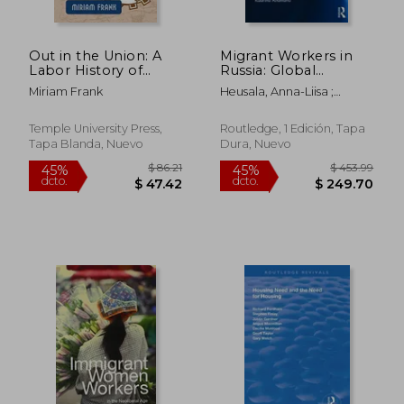
$ 453.99
$ 123
45%
45%
dcto.
dcto.
$ 249.70
$ 67.
Out in the Union: A
Migrant Workers in
Labor History of
Russia: Global
Queer America
Challenges of the
Miriam Frank
Heusala, Anna-Liisa ;
Shadow Economy in
Aitamurto, Kaarina
Societal
Transformation (en
Temple University Press,
Routledge, 1 Edición, Tapa
Inglés)
Tapa Blanda, Nuevo
Dura, Nuevo