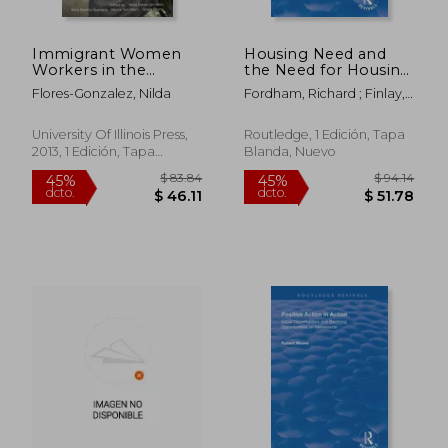
Immigrant Women
Housing Need and
$ 123.18
$ 67.
45%
45%
Workers in the
the Need for Housing
dcto.
dcto.
$ 67.75
$ 36.
Neoliberal age (en
(en Inglés)
Flores-Gonzalez, Nilda
Fordham, Richard ; Finlay,
Inglés)
Stephen ; Gardener, Justin
University Of Illinois Press,
Routledge, 1 Edición, Tapa
2013, 1 Edición, Tapa
Blanda, Nuevo
Blanda, Nuevo