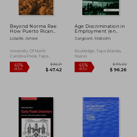
Beyond Norma Rae:
Age Discrimination in
How Puerto Rican
Employment (en
and Southern White
Inglés)
Loiselle, Aimee
Sargeant, Malcolm
Women Fought for a
Place in the American
Working Class (en
University Of North
Routledge, Tapa Blanda,
Inglés)
Carolina Press, Tapa
Nuevo
Blanda, Nuevo
$ 453.99
$ 137.
45%
45%
dcto.
dcto.
$ 249.70
$ 75.