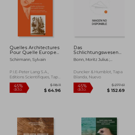
$ 170.99
$ 180.
45%
45%
dcto.
dcto.
$ 94.04
$ 99.
Quelles Architectures
Das
Pour Quelle Europe
Schlichtungswesen
?: Des Projets d'Une
Des Auslandes:
Schirmann, Sylvain
Bonn, Moritz Julius ;
Europe Unie À
Untersuchungen
Landauer, Carl ; Lemmer,
l'Union Européenne
Uber Das
Friedrich
(1945-1992) (en
Schlichtungswesen,
P.I.E-Peter Lang S.A.,
Duncker & Humblot, Tapa
Francés)
Zweiter Teil.
Editions Scientifiques, Tapa
Blanda, Nuevo
(Schriften Des Vereins
Blanda, Nuevo
Fur Sozialpolitik
179/II) (en Alemán)