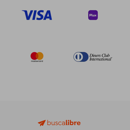
dcto.
dcto.
$ 22.80
$ 33.