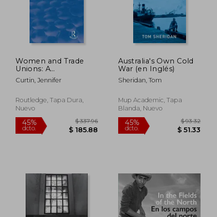
Women and Trade
Australia's Own Cold
Unions: A
War (en Inglés)
Comparative
Curtin, Jennifer
Sheridan, Tom
Perspective (en
$ 83.84
$ 453.
45%
45%
Inglés)
dcto.
dcto.
$ 46.11
$ 249.
Routledge, Tapa Dura,
Mup Academic, Tapa
Nuevo
Blanda, Nuevo