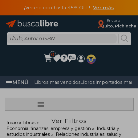
¡Verano con hasta 45% OFF!
Ver más
Enviar a
Quito, Pichincha
0
MENÚ
Libros más vendidos
Libros importados más v
=
Ver Filtros
Inicio
Libros
Economía, finanzas, empresa y gestión
Industria y
estudios industriales
Relaciones industriales, salud y