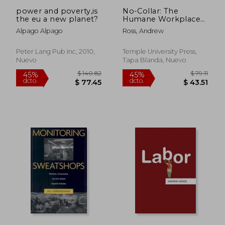
power and poverty,is
No-Collar: The
the eu a new planet?
Humane Workplace
and Its Hidden Costs
Alpago Alpago
Ross, Andrew
(en Inglés)
Peter Lang Pub Inc, 2010,
Temple University Press,
Nuevo
Tapa Blanda, Nuevo
$ 547.84
$ 314.
45%
45%
dcto.
dcto.
$ 301.31
$ 172.