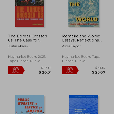
$ 235.36
$ 50.
45%
45%
dcto.
dcto.
$ 129.45
$ 27.
The Border Crossed
Remake the World:
us: The Case for
Essays, Reflections,
Opening the Us-
Rebellions
Justin Akers-
Astra Taylor
Mexico Border (en
Chac&Oacute;N
Inglés)
Haymarket Books, 2021,
Haymarket Books, Tapa
Tapa Blanda, Nuevo
Blanda, Nuevo