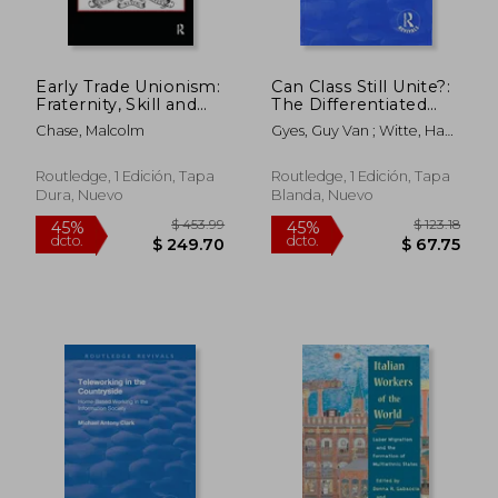
Early Trade Unionism:
Can Class Still Unite?:
Fraternity, Skill and
The Differentiated
the Politics of Labour
Work Force, Class
Chase, Malcolm
Gyes, Guy Van ; Witte, Hans
(en Inglés)
Solidarity and Trade
De ; Pasture, Patrick
Unions (en Inglés)
Routledge, 1 Edición, Tapa
Routledge, 1 Edición, Tapa
Dura, Nuevo
Blanda, Nuevo
$ 86.21
$ 175.
45%
45%