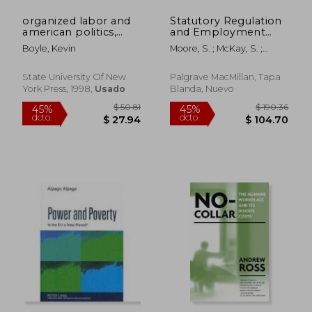
organized labor and
Statutory Regulation
american politics,
and Employment
1894-1994: the labor-
Relations: The
Boyle, Kevin
Moore, S. ; McKay, S. ;
liberal alliance (en
Impact of Statutory
Veale, S.
Inglés)
Trade Union
Recognition (en
State University Of New
Palgrave MacMillan, Tapa
Inglés)
York Press, 1998,
Usado
Blanda, Nuevo
$ 271.76
$ 319.
45%
45%
dcto.
dcto.
$ 149.47
$ 175.