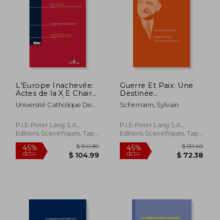
L'Europe Inachevée:
Guerre Et Paix: Une
Actes de la X E Chaire
Destinée
Glaverbel d'Études
Européenne ? (en
Université Catholique De
Schirmann, Sylvain
Européennes 2004-
Francés)
Louvain ; Dumoulin, Michel
2005 (en Francés)
; Duchenne, Geneviève
P.I.E-Peter Lang S.A.,
P.I.E-Peter Lang S.A.,
Editions Scientifiques, Tapa
Editions Scientifiques, Tapa
Blanda, Nuevo
Blanda, Nuevo
$ 190.89
$ 131.
45%
45%
dcto.
dcto.