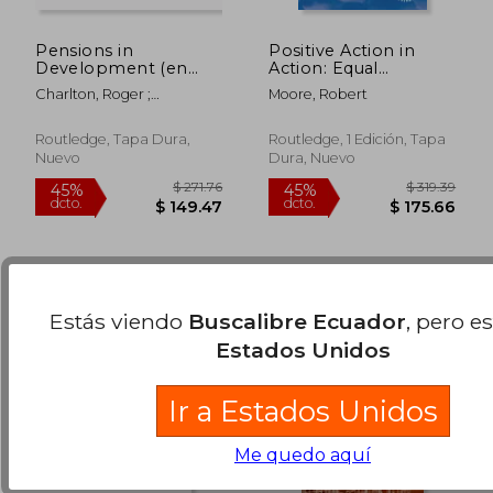
Pensions in
Positive Action in
Development (en
Action: Equal
Inglés)
Opportunities and
Charlton, Roger ;
Moore, Robert
Declining
McKinnon, Roddy
$ 86.21
$ 453.
45%
45%
Opportunities on
dcto.
dcto.
Merseyside (en
$ 47.42
$ 249.
Routledge, Tapa Dura,
Routledge, 1 Edición, Tapa
Inglés)
Nuevo
Dura, Nuevo
Estás viendo
Buscalibre Ecuador
, pero e
Estados Unidos
Ir a Estados Unidos
Me quedo aquí