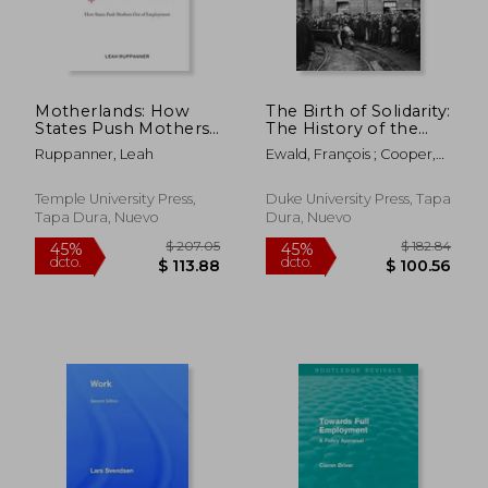
Motherlands: How
The Birth of Solidarity:
States Push Mothers
The History of the
Out of Employment
French Welfare State
Ruppanner, Leah
Ewald, François ; Cooper,
(en Inglés)
(en Inglés)
Melinda ; Johnson, Timothy
Scott
Temple University Press,
Duke University Press, Tapa
Tapa Dura, Nuevo
Dura, Nuevo
$ 253.59
$ 79
45%
45%
dcto.
dcto.
$ 139.47
$ 43.