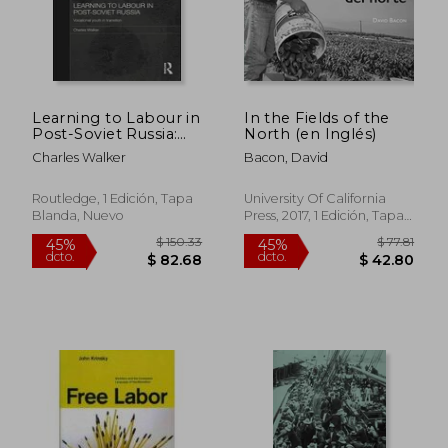
Learning to Labour in
In the Fields of the
Post-Soviet Russia:
North (en Inglés)
Vocational Youth in
Charles Walker
Bacon, David
Transition (en Inglés)
Routledge, 1 Edición, Tapa
University Of California
Blanda, Nuevo
Press, 2017, 1 Edición, Tapa
$ 337.96
$ 93.
45%
45%
Blanda, Nuevo
dcto.
dcto.
$ 185.88
$ 51.