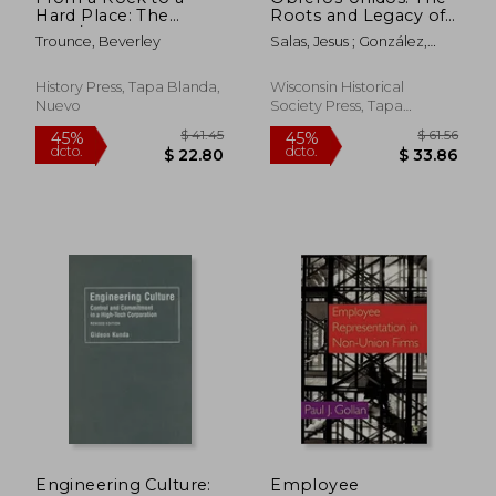
Hard Place: The
Roots and Legacy of
1984/85 Miners' Strike
the Farmworkers
Trounce, Beverley
Salas, Jesus ; González,
(en Inglés)
Movement (en
Sergio
Inglés)
History Press, Tapa Blanda,
Wisconsin Historical
Nuevo
Society Press, Tapa
Blanda, Nuevo
$ 84.19
$ 163
45%
45%
dcto.
dcto.
$ 46.30
$ 89.
Engineering Culture:
Employee