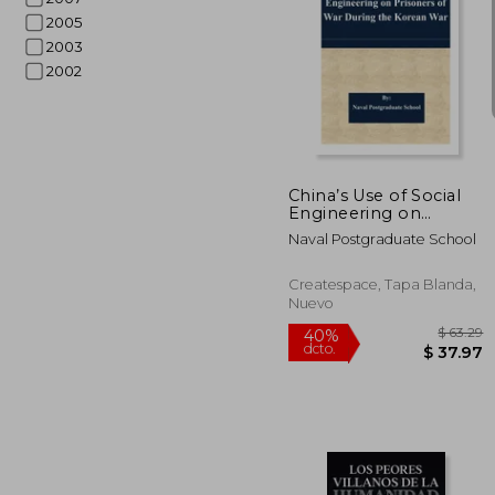
2005
2003
2002
$ 
45%
dcto.
$ 1
China’s Use of Social
Engineering on
Prisoners of War
Naval Postgraduate School
During the Korean
War
Createspace, Tapa Blanda,
Nuevo