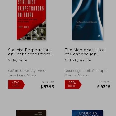
$ 9.40
$ 49.49
45%
45%
dcto.
dcto.
 7.99
$ 27.22
Stalinist Perpetrators
The Memorialization
on Trial: Scenes from
of Genocide (en
the Great Terror in
Inglés)
Viola, Lynne
Gigliotti, Simone
Soviet Ukraine (en
Inglés)
Oxford University Press,
Routledge, 1 Edición, Tapa
Tapa Dura, Nuevo
Blanda, Nuevo