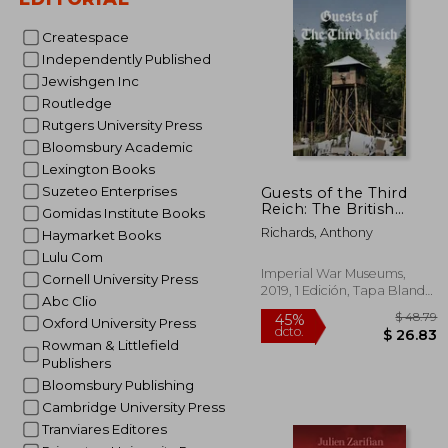
15%
dcto.
$
Createspace
Independently Published
Jewishgen Inc
Routledge
Rutgers University Press
Bloomsbury Academic
Lexington Books
Suzeteo Enterprises
Guests of the Third
Reich: The British
Gomidas Institute Books
Prisoner of War
Richards, Anthony
Haymarket Books
Experience in
Germany 1939-1945
Lulu Com
(en Inglés)
Imperial War Museums,
Cornell University Press
2019, 1 Edición, Tapa Blanda,
Abc Clio
Nuevo
Oxford University Press
Rowman & Littlefield
Publishers
Bloomsbury Publishing
Cambridge University Press
Tranviares Editores