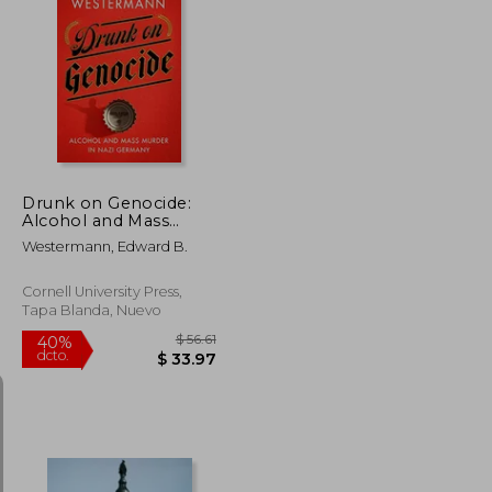
$ 169.39
$ 70.36
45%
dcto.
$ 93.16
$ 38.70
Drunk on Genocide:
Alcohol and Mass
Murder in Nazi
Westermann, Edward B.
Germany
(Battlegrounds:
Cornell Studies in
Cornell University Press,
Military History) (en
Tapa Blanda, Nuevo
Inglés)