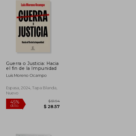
Guerra o Justicia: Hacia
el fin de la Impunidad
Luis Moreno Ocampo
Espasa, 2024, Tapa Blanda,
Nuevo
$ 41.69
$ 51.94
45%
dcto.
$ 22.93
$ 28.57