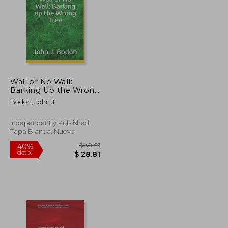
Wall or No Wall:
$ 71.10
$ 151.10
Barking Up the Wrong
40%
Tree (en Inglés)
dcto.
$ 39.10
$ 90.66
Bodoh, John J.
Independently Published,
Tapa Blanda, Nuevo