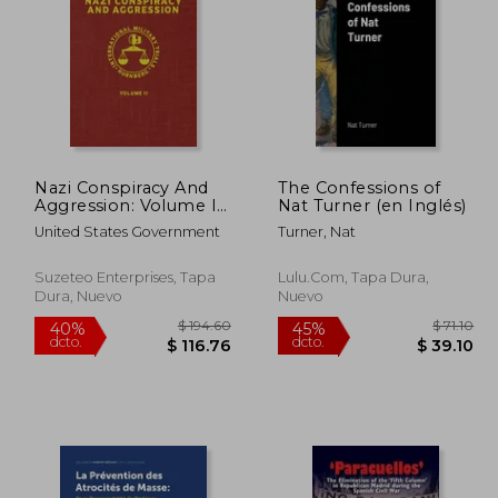
 63.29
$ 91.79
40%
40%
dcto.
dcto.
37.97
$ 55.07
Nazi Conspiracy And
The Confessions of
Aggression: Volume II
Nat Turner (en Inglés)
(The Red Series) (en
United States Government
Turner, Nat
Inglés)
Suzeteo Enterprises, Tapa
Lulu.com, Tapa Dura,
Dura, Nuevo
Nuevo