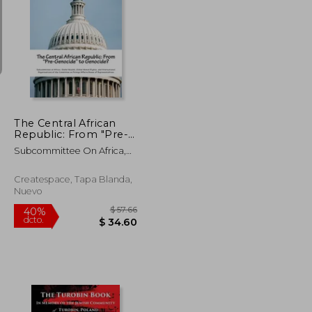
$ 52.08
$ 56.61
40%
dcto.
$ 28.65
$ 33.97
The Central African
Republic: From "Pre-
Genocide" to
Subcommittee On Africa,
Genocide? (en Inglés)
Global Health G.
Createspace, Tapa Blanda,
Nuevo