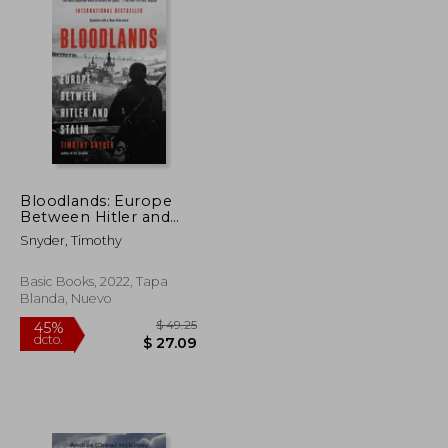
Bloodlands: Europe
Between Hitler and
Stalin (en Inglés)
Snyder, Timothy
Basic Books, 2022, Tapa
Blanda, Nuevo