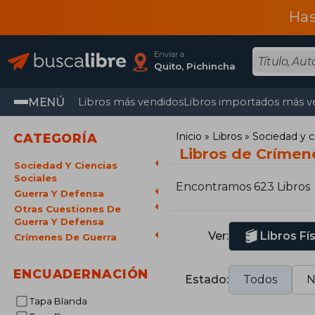
Has
Enviar a
Quito, Pichincha
MENÚ
Libros más vendidos
Libros importados más v
Inicio
Libros
Sociedad y c
CATEGORÍA
Libros de Crímen
Sociedad Y Ciencias
Sociales
Encontramos 623 Libros
Guerra Y Defensa
Otras Cuestiones De
Guerra Y Defensa
Ver:
Libros Fí
Crímenes De Guerra
ENCUADERNACIÓN
Estado:
Todos
N
Tapa Blanda