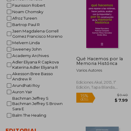
Faurisson Robert
Noam Chomsky
Afroz Tureen
Bartrop Paul R
Jaen Magdalena Gorrell
Gomez Francisco Moreno
Melvern Linda
Sweeney John
Academy Archives
Qué Hacemos por la
Adler Eliyana R Capkova
Memoria Histórica
Katerina Adler Eliyana R
Varios Autores
Akesson Bree Basso
Andrew R
Ediciones Akal, 2013, 1ª
Arundhati Roy
Edición, Tapa Blanda,
Auron Yair
Nuevo
Bachman Jeffrey S
Bachman Jeffrey S Brown
Sara E
Balm The Healing
EDITORIAL