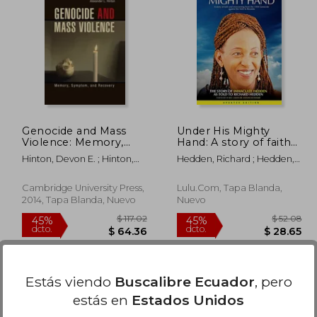
 48.79
$ 105.32
45%
45%
dcto.
dcto.
26.83
$ 57.93
Genocide and Mass
Under His Mighty
Violence: Memory,
Hand: A story of faith
Symptom, and
and overcoming from
Hinton, Devon E. ; Hinton,
Hedden, Richard ; Hedden,
Recovery (en Inglés)
the 1994 Genocide
Alexander L.
Immaculee
against the Tutsi in
Rwanda (en Inglés)
Cambridge University Press,
Lulu.com, Tapa Blanda,
2014, Tapa Blanda, Nuevo
Nuevo
Estás viendo
Buscalibre Ecuador
, pero
estás en
Estados Unidos