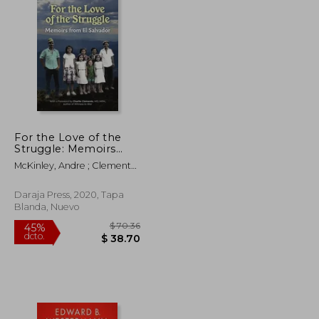
$ 50.93
$ 49.25
45%
dcto.
$ 28.01
$ 27.09
For the Love of the
Struggle: Memoirs
From el Salvador (en
McKinley, Andre ; Clements,
Inglés)
Charlie
Daraja Press, 2020, Tapa
Blanda, Nuevo