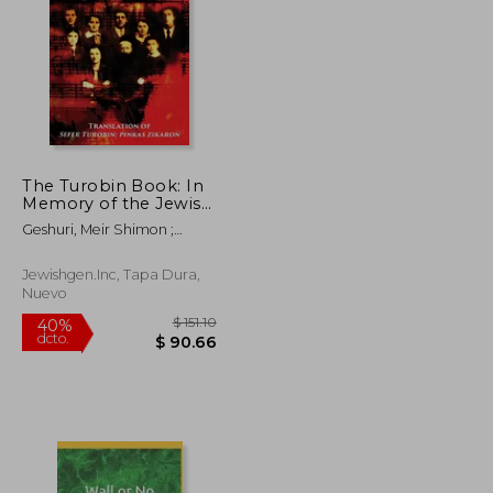
$ 42.74
$ 57.66
40%
dcto.
$ 25.64
$ 34.60
The Turobin Book: In
Memory of the Jewish
community:
Geshuri, Meir Shimon ;
Translation of Sefer
Feder, Dan
Turobin; pinkas
zikaron (en Inglés)
Jewishgen.Inc, Tapa Dura,
Nuevo