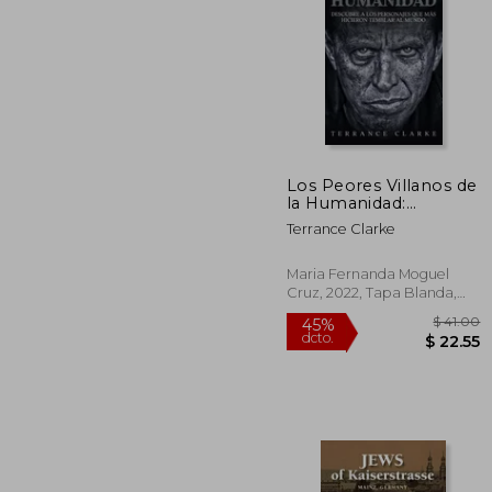
$
40%
dcto.
$ 
Los Peores Villanos de
la Humanidad:
Descubre a los
Terrance Clarke
Personajes que más
Hicieron Temblar al
Mundo
Maria Fernanda Moguel
Cruz, 2022, Tapa Blanda,
Nuevo