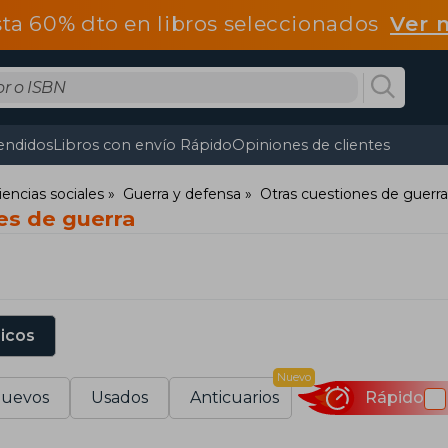
ta 60% dto en libros seleccionados
Ver 
endidos
Libros con envío Rápido
Opiniones de clientes
iencias sociales
Guerra y defensa
Otras cuestiones de guerra
es de guerra
sicos
Nuevo
uevos
Usados
Anticuarios
Rápido