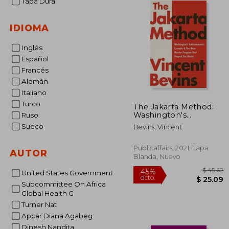
Tapa Dura
IDIOMA
Inglés
Español
Francés
Alemán
Italiano
Turco
The Jakarta Method:
Washington's
Ruso
Anticommunist
Sueco
Bevins, Vincent
Crusade and the Mass
Murder Program That
Shaped our World
Publicaffairs, 2021, Tapa
AUTOR
[Soft Cover ] (en
Blanda, Nuevo
Inglés)
United States Government
Subcommittee On Africa
Global Health G
Turner Nat
$
45%
Apcar Diana Agabeg
dcto.
$ 
Dinesh Nandita