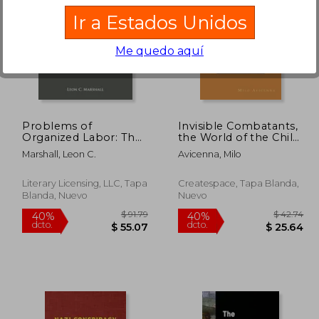
Ir a Estados Unidos
Me quedo aquí
326.24
$ 117.02
45%
45%
dcto.
dcto.
79.43
$ 64.36
Problems of
Invisible Combatants,
Organized Labor: The
the World of the Child
Annals of the
Soldier (en Inglés)
Marshall, Leon C.
Avicenna, Milo
American Academy of
Political and Social
Science, V184, March,
Literary Licensing, LLC, Tapa
Createspace, Tapa Blanda,
1936 (en Inglés)
Blanda, Nuevo
Nuevo