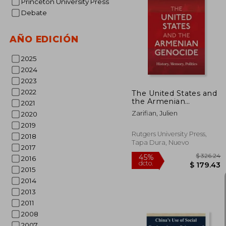
Princeton University Press
Debate
$
45%
dcto.
$ 
AÑO EDICIÓN
2025
2024
2023
2022
The United States and
the Armenian
2021
Genocide: History,
Zarifian, Julien
2020
Memory, Politics (en
Inglés)
2019
Rutgers University Press,
2018
Tapa Dura, Nuevo
2017
2016
2015
2014
2013
2011
2008
2007