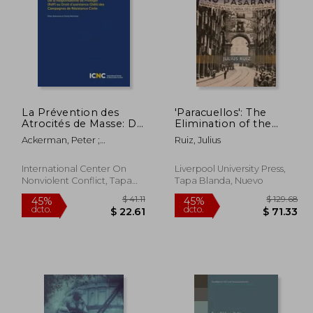
La Prévention des
'Paracuellos': The
 41.00
$ 194.60
Atrocités de Masse: De
Elimination of the
40%
45%
la Responsabilité de
'Fifth Column' in
dcto.
dcto.
22.55
$ 116.76
Ackerman, Peter ;
Ruiz, Julius
Protéger (RdP) au
Republican Madrid
Merriman, Hardy
Droit d'assistance
During the Spanish
(DdA) des Campagnes
Civil War (en Inglés)
International Center On
Liverpool University Press,
de Résistance Civile
Nonviolent Conflict, Tapa
Tapa Blanda, Nuevo
(en Francés)
Blanda, Nuevo