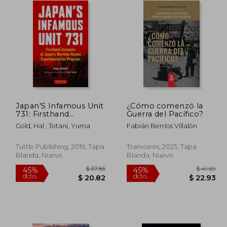
Japan'S Infamous Unit
¿Cómo comenzó la
731: Firsthand
Guerra del Pacífico?
Accounts of Japan'S
Gold, Hal ; Totani, Yuma
Fabián Berríos Villalón
Wartime Human
Experimentation
Program (Tuttle
Tuttle Publishing, 2019, Tapa
Tranviares, 2023, Tapa
Classics) (en Inglés)
Blanda, Nuevo
Blanda, Nuevo
 45.62
$ 37.85
45%
45%
dcto.
dcto.
25.09
$ 20.82