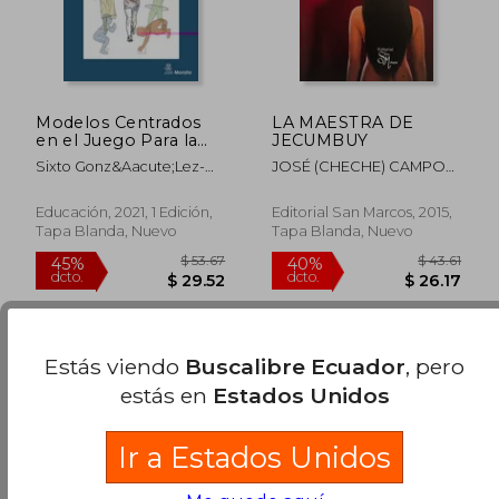
Modelos Centrados
LA MAESTRA DE
en el Juego Para la
JECUMBUY
Iniciación
Sixto Gonz&Aacute;Lez-
JOSÉ (CHECHE) CAMPOS
Comprensiva del
V&Iacute;Llora; Javier
DÁVILA
Deporte
Fern&Aacute;Ndez-
Educación, 2021, 1 Edición,
Editorial San Marcos, 2015,
R&Iacute;O; Eva Guijarro;
Tapa Blanda, Nuevo
Tapa Blanda, Nuevo
Manuel Jacob Sierra-
D&Iacute;Az
Estás viendo
Buscalibre Ecuador
, pero
estás en
Estados Unidos
Ir a Estados Unidos