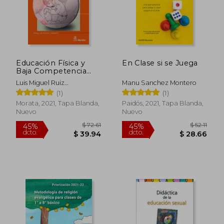
Educación Física y
En Clase si se Juega
Baja Competencia
Motriz
Luis Miguel Ruiz
Manu Sanchez Montero
P&Eacute;Rez
(1)
(1)
Morata, 2021, Tapa Blanda,
Paidós, 2021, Tapa Blanda,
Nuevo
Nuevo
$ 72.61
$ 52
45%
45%
dcto.
dcto.
$ 39.94
$ 28.