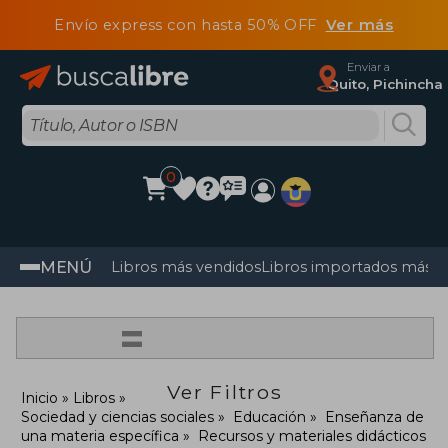
Envío express con hasta 50% OFF
Ver más
Enviar a
Quito, Pichincha
0
MENÚ
Libros más vendidos
Libros importados más v
=
Ver Filtros
Inicio
Libros
Sociedad y ciencias sociales
Educación
Enseñanza de
una materia específica
Recursos y materiales didácticos