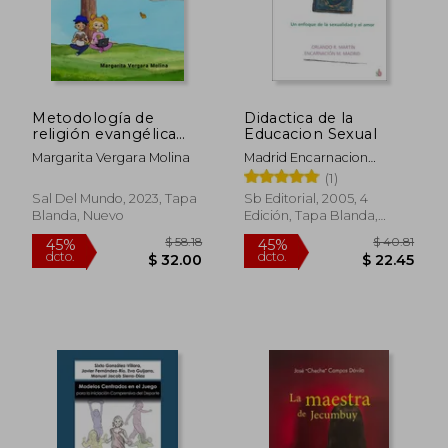
Metodología de
Didactica de la
religión evangélica
Educacion Sexual
para clases de 1° a 8°
Margarita Vergara Molina
Madrid Encarnacion
básico
M.,Martin Orlando R.
(1)
Sal Del Mundo, 2023, Tapa
Sb Editorial, 2005, 4
Blanda, Nuevo
Edición, Tapa Blanda,
Nuevo
$ 58.18
$ 40.
45%
45%
dcto.
dcto.
$ 32.00
$ 22.