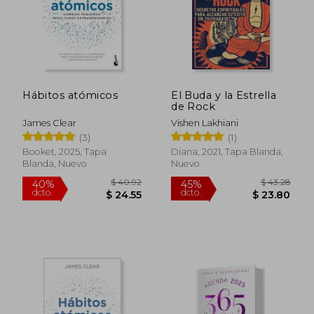
Hábitos atómicos
El Buda y la Estrella
de Rock
James Clear
Vishen Lakhiani
(3)
(1)
Booket, 2025, Tapa
Diana, 2021, Tapa Blanda,
Blanda, Nuevo
Nuevo
$ 40.92
$ 43.
40%
45%
dcto.
dcto.
$ 24.55
$ 23.