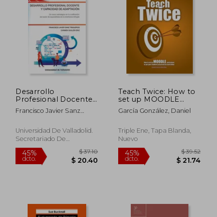
$ 52.49
$ 33.
45%
45%
dcto.
dcto.
$ 28.87
$ 18.
Desarrollo
Teach Twice: How to
Profesional Docente
set up MOODLE
y Capacidad de
workshops to get
Francisco Javier Sanz
García González, Daniel
Adaptación
your students
Trigueros; Carmen
assessed by each
Guill&Eacute;N Diaz
other (en Inglés)
Universidad De Valladolid.
Triple Ene, Tapa Blanda,
Secretariado De
Nuevo
Publicaciones E I, Tapa
Blanda, Nuevo