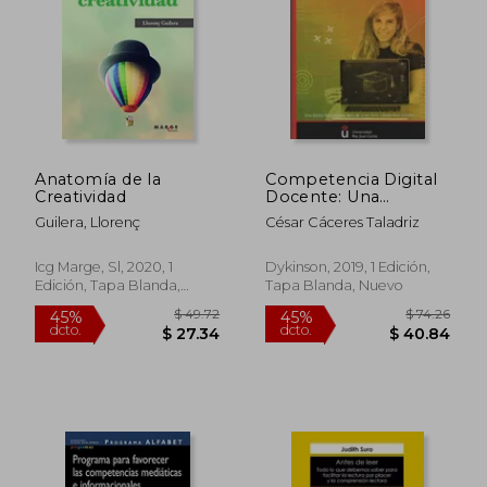
Anatomía de la
Competencia Digital
Creatividad
Docente: Una
Perspectiva de
Guilera, Llorenç
César Cáceres Taladriz
Futuro en la
Educación Superior
$ 55.06
$ 28.
45%
45%
Icg Marge, Sl, 2020, 1
Dykinson, 2019, 1 Edición,
dcto.
dcto.
$ 30.28
$ 15.
Edición, Tapa Blanda,
Tapa Blanda, Nuevo
Nuevo