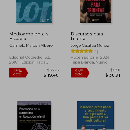
dcto.
$ 11.25
$ 36.
Medioambiente y
Discursos para
Escuela
triunfar
Carmelo Marcén Albero
Jorge Gacitúa Muñoz
(1)
Editorial Octaedro, S.L.,
Pupen Editorial, 2024,
2018, 1 Edición, Tapa
Tapa Blanda, Nuevo
Blanda, Nuevo