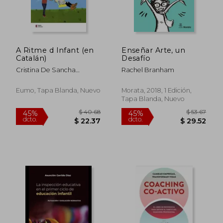
$ 35.28
$ 67
45%
45%
dcto.
dcto.
$ 19.40
$ 36.
A Ritme d Infant (en
Enseñar Arte, un
Catalán)
Desafío
Cristina De Sancha
Rachel Branham
Sánchez
Eumo, Tapa Blanda, Nuevo
Morata, 2018, 1 Edición,
Tapa Blanda, Nuevo