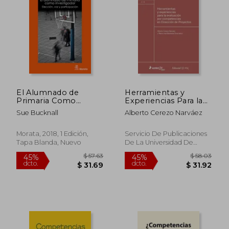
$ 37.10
$ 39.
45%
45%
dcto.
dcto.
$ 20.40
$ 21.
El Alumnado de
Herramientas y
Primaria Como
Experiencias Para la
Investigador
Evaluación por
Sue Bucknall
Alberto Cerezo Narváez
Competencias en
Dirección de
Proyectos (Dirección
Morata, 2018, 1 Edición,
Servicio De Publicaciones
e Ingeniería de
Tapa Blanda, Nuevo
De La Universidad De
Proyectos)
Cádiz, 2018, 1 Edición, Tapa
Blanda, Nuevo