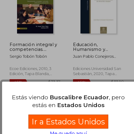
Formación integral y
Educación,
competencias.
Humanismo y
Pensamiento
Derechos Humanos
Sergio Tobón Tobón
Juan Pablo Conejeros
complejo, currículo,
en el Contexto
Maldonado
didáctica y evaluación
Cultural de Nuestro
Tiempo
Ecoe Ediciones, 2010, 3
Ediciones Universidad San
Edición, Tapa Blanda,
Sebastián, 2020, Tapa
Nuevo
Blanda, Nuevo
$ 50.64
$ 46.
45%
45%
Estás viendo
Buscalibre Ecuador
, pero
dcto.
dcto.
$ 27.85
$ 25.
estás en
Estados Unidos
Ir a Estados Unidos
Me quedo aquí