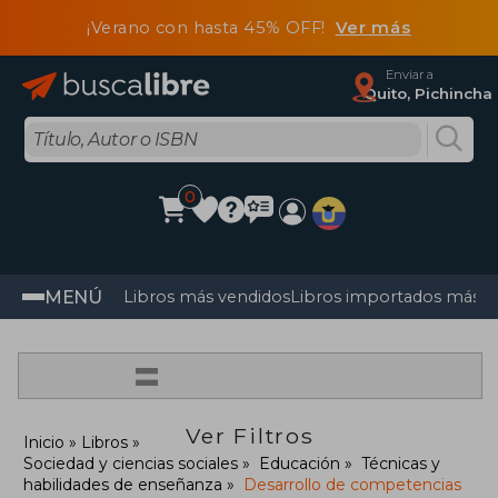
¡Verano con hasta 45% OFF!
Ver más
Enviar a
Quito, Pichincha
0
MENÚ
Libros más vendidos
Libros importados más v
=
Ver Filtros
Inicio
Libros
Sociedad y ciencias sociales
Educación
Técnicas y
habilidades de enseñanza
Desarrollo de competencias