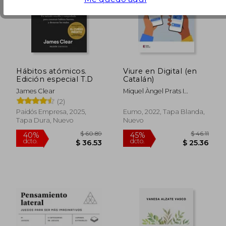
Hábitos atómicos.
Viure en Digital (en
Edición especial T.D
Catalán)
James Clear
Miquel Àngel Prats I
Fernández
(2)
Paidós Empresa, 2025,
Eumo, 2022, Tapa Blanda,
Tapa Dura, Nuevo
Nuevo
$ 73.37
$ 33.
45%
45%
dcto.
dcto.
$ 40.36
$ 18.