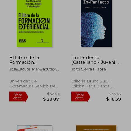
$ 28.50
$ 20.
El Libro de la
Im-Perfecto
Formación
(Castellano - Juvenil -
Experencial
Paralelo Cero)
Jos&Eacute; Mar&Iacute;A
Jordi Sierra I Fabra
Alonso; Domingo J.
Gallardo; Carlos Ongallo
Universidad De
Editorial Bruño, 2019, 1
Extremadura.Servicio De
Edición, Tapa Blanda,
Publicaciones, 2020, Tapa
Nuevo
Blanda, Nuevo