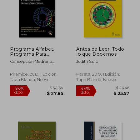
Programa Alfabet.
Antes de Leer. Todo
Programa Para
lo que Debemos
Favorecer las
Saber Para Facilitar la
Concepción Medrano
Judith Suro
Competencias
Lectura por Placer y
Samaniego; Sandra Liliana
Mediáticas e
la Comprensión
Cuervo Sánchez; Juan
Informacionales de
Lectora
Pirámide, 2019, 1 Edición,
Morata, 2019, 1 Edición,
Ignacio Martínez De
los Adolescentes
Tapa Blanda, Nuevo
Tapa Blanda, Nuevo
Morentin De Goñi
(Ojos Solares -
$ 49.72
$ 74.
45%
45%
Programas)
dcto.
dcto.
$ 27.34
$ 40.