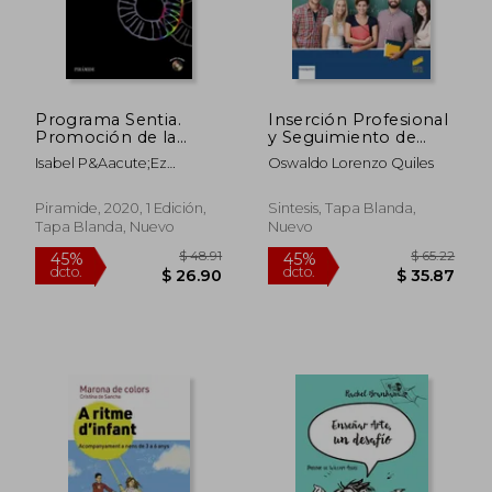
$ 43.28
$ 35.
45%
45%
dcto.
dcto.
$ 23.80
$ 19.
Programa Sentia.
Inserción Profesional
Promoción de la
y Seguimiento de
Autoestima en
Egresados. Una
Isabel P&Aacute;Ez
Oswaldo Lorenzo Quiles
Educación Infantil
Perspectiva
Gonz&Aacute;Lez;
Multicultural
Alejandra G&Oacute;Mez
Piramide, 2020, 1 Edición,
Sintesis, Tapa Blanda,
Proy; Rodrigo J. Carcedo
Tapa Blanda, Nuevo
Nuevo
Gonz&Aacute;Lez; Diosa
Moreira Dorosario; Isabel
Del Canto Tino