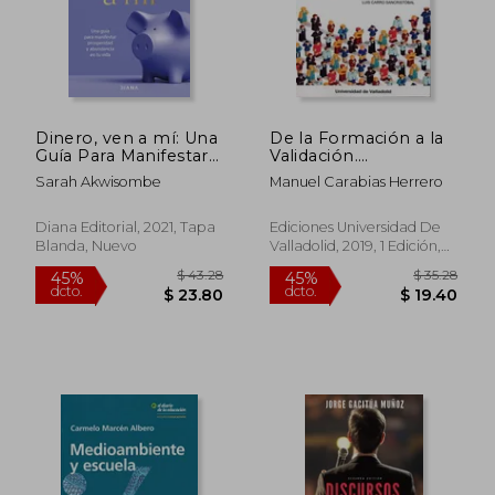
Dinero, ven a mí: Una
De la Formación a la
Guía Para Manifestar
Validación.
Prosperidad y
Perspectiva Europea
Sarah Akwisombe
Manuel Carabias Herrero
Abundancia en tu
y Española del
Vida (Habilidades
Reconocimien
Personales)
Diana Editorial, 2021, Tapa
Ediciones Universidad De
Blanda, Nuevo
Valladolid, 2019, 1 Edición,
Tapa Blanda, Nuevo
$ 66.
45%