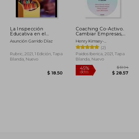
La Inspección
Coaching Co-Activo.
Educativa en el
Cambiar Empresas,
$ 48.91
$ 65.
45%
45%
Primer Ciclo de
Transformar Vidas
dcto.
dcto.
$ 26.90
$ 35.
Asunción Garrido Díaz
Henry Kimsey-
Educación Infantil
House,Karen Kimsey-
(2)
House
Rubric, 2021, 1 Edición, Tapa
Paidos Iberica, 2021, Tapa
Blanda, Nuevo
Blanda, Nuevo