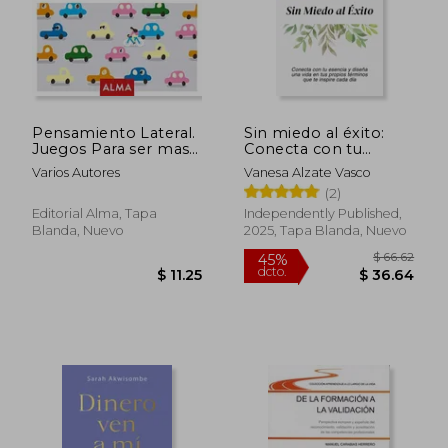
Pensamiento Lateral.
Sin miedo al éxito:
Juegos Para ser mas
Conecta con tu
Imaginativos
esencia y diseña una
Varios Autores
Vanesa Alzate Vasco
vida en tus propios
(2)
términos que te
inspire cada día
Editorial Alma, Tapa
Independently Published,
Blanda, Nuevo
2025, Tapa Blanda, Nuevo
$ 60.89
$ 46
40%
45%
dcto.
dcto.
$ 36.53
$ 25.