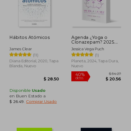
Hábitos Atómicos
Agenda ¿Yoga o
Clonazepam? 2025.
365 días, un día a la
James Clear
Jessica Vega Puch
vez
(11)
(1)
Diana Editorial, 2020, Tapa
Planeta, 2024, Tapa Dura,
Blanda, Nuevo
Nuevo
Disponible
Usado
en Buen Estado a
$ 26.49
.
Comprar Usado
$ 34.
40%
dcto.