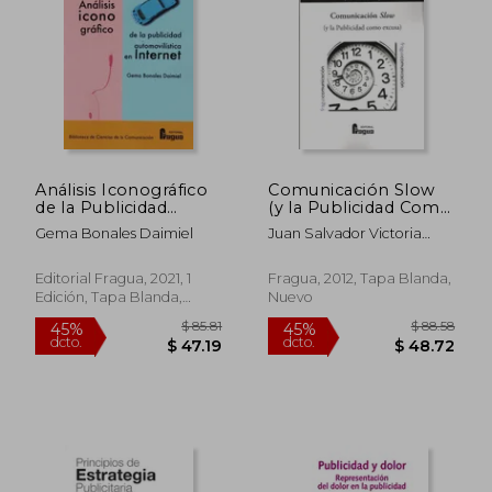
Análisis Iconográfico
Comunicación Slow
de la Publicidad
(y la Publicidad Como
Automovilística en
Excusa)
Gema Bonales Daimiel
Juan Salvador Victoria
Internet.
Mas,Alicia Gomez
Tinoco,Jose Borja Arjona
Editorial Fragua, 2021, 1
Fragua, 2012, Tapa Blanda,
Martin
Edición, Tapa Blanda,
Nuevo
Nuevo
$ 55.
45%
dcto.
$ 20.50
$ 30.