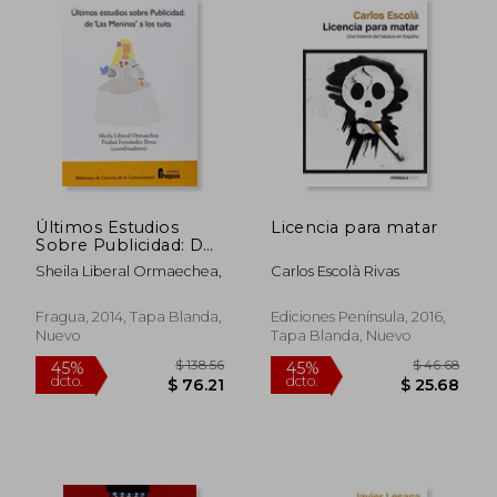
$ 46.94
$ 60.
45%
45%
dcto.
dcto.
$ 25.82
$ 33.
Últimos Estudios
Licencia para matar
Sobre Publicidad: De
las Meninas a los Tuits
Sheila Liberal Ormaechea,
Carlos Escolà Rivas
Fragua, 2014, Tapa Blanda,
Ediciones Península, 2016,
Nuevo
Tapa Blanda, Nuevo