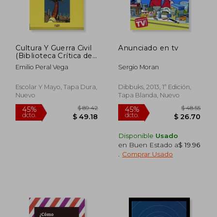
Cultura Y Guerra Civil
Anunciado en tv
(Biblioteca Crítica de
la Guerra Civil)
Emilio Peral Vega
Sergio Moran
Escolar Y Mayo, Tapa Dura,
Dibbuks, 2013, 1ª Edición,
Nuevo
Tapa Blanda, Nuevo
$ 67.09
$ 46.
45%
45%
dcto.
dcto.
$ 36.90
$ 25.
Disponible
Usado
en Buen Estado a
$ 19.96
.
Comprar Usado