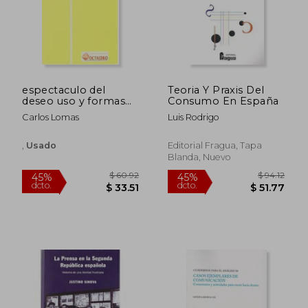
$ 46.66
$ 38.
45%
45%
dcto.
dcto.
$ 25.66
$ 21.
espectaculo del
Teoria Y Praxis Del
deseo uso y formas
Consumo En España
persuacion publica
Carlos Lomas
Luis Rodrigo
,
Usado
Editorial Fragua, Tapa
Blanda, Nuevo