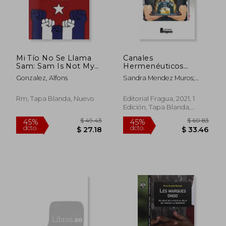
Mi Tío No Se Llama
Canales
$ 219.29
$ 39
45%
45%
Sam: Sam Is Not My
Hermenéuticos
dcto.
dcto.
$ 120.61
$ 21.
Uncle, Spanish
Sobre Periodismo y
Gonzalez, Alfons
Sandra Mendez Muros;
Edition
Publicidad
Maria Concepcion Turon
Padial; Noelia Garcia
Rm, Tapa Blanda, Nuevo
Editorial Fragua, 2021, 1
Estevez
Edición, Tapa Blanda,
Nuevo