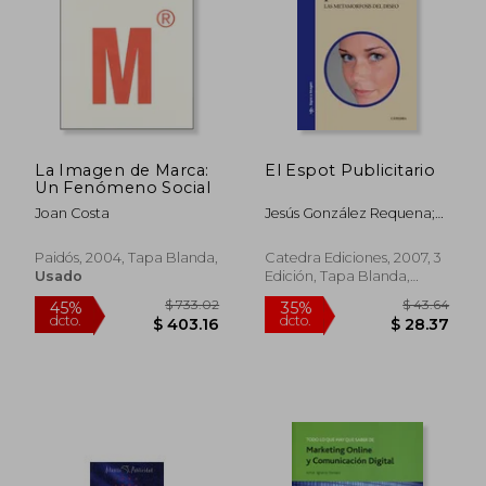
La Imagen de Marca:
El Espot Publicitario
Un Fenómeno Social
Joan Costa
Jesús González Requena;
Amaya Ortiz De Zarate
Paidós, 2004, Tapa Blanda,
Catedra Ediciones, 2007, 3
Usado
Edición, Tapa Blanda,
Nuevo
$ 85.81
$ 88.
45%
45%
dcto.
dcto.
$ 47.19
$ 48.