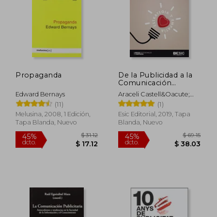
Propaganda
De la Publicidad a la
Comunicación
Persuasiva Integrada.
Edward Bernays
Araceli Castell&Oacute;
Estrategia y Empatía
Mart&Iacute;Nez
(11)
(1)
Melusina, 2008, 1 Edición,
Esic Editorial, 2019, Tapa
Tapa Blanda, Nuevo
Blanda, Nuevo
$ 31.12
$ 69
45%
45%
dcto.
dcto.
$ 17.12
$ 38.