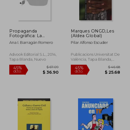
Propaganda
Marques ONGD,Les
Fotográfica: La
(Aldea Global)
Imagen al Servicio del
Ana I. Barragán Romero
Pilar Alfonso Escuder
Poder (Colección
$ 49.43
$ 60.
45%
45%
Comunicación
dcto.
dcto.
$ 27.18
$ 33.
Corporativa,
Advook Editorial S.L., 2014,
Publicacions Universitat De
Institucional y
Tapa Blanda, Nuevo
València, Tapa Blanda,
Marketing Político)
Nuevo