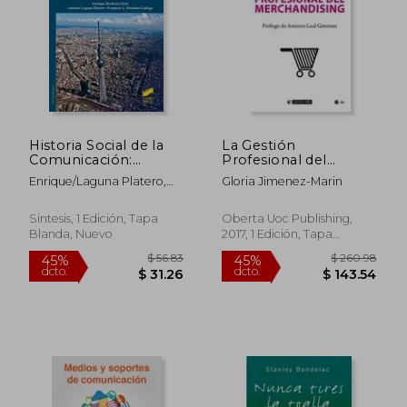
Historia Social de la
La Gestión
Comunicación:
Profesional del
Mediaciones y
Merchandising
Enrique/Laguna Platero,
Gloria Jimenez-Marin
Públicos
Antonio/Martínez Gallego,
Francesc A. Bordería Ortiz
Sintesis, 1 Edición, Tapa
Oberta Uoc Publishing,
Blanda, Nuevo
2017, 1 Edición, Tapa
Blanda,
Usado
$ 49.00
$ 60.
45%
45%
dcto.
dcto.
$ 26.95
$ 33.