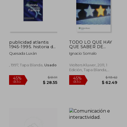
publicidad atlantis
TODO LO QUE HAY
1945-1995. historia de
QUE SABER DE
una empresa familiar
MARKETING ONLINE
Quesada Luxán
Ignacio Somalo
Y COMUNICACIÓN
, 1997, Tapa Blanda,
Usado
Wolters Kluwer, 2011, 1
Edición, Tapa Blanda,
Nuevo
$ 96.09
$ 44.
45%
45%
dcto.
dcto.
$ 52.85
$ 24.