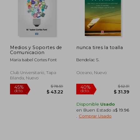
Medios y Soportes de
nunca tires la toalla
Comunicacion
Maria Isabel Cortes Font
Bendelac S.
Club Universitario, Tapa
Oceano, Nuevo
Blanda, Nuevo
Disponible
Usado
en Buen Estado a
$ 19.96
.
Comprar Usado
$ 56.83
$ 260.
45%
45%
dcto.
dcto.
$ 31.26
$ 143.