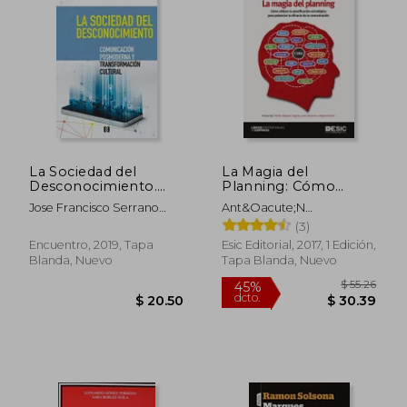
La Sociedad del
La Magia del
Desconocimiento.
Planning: Cómo
$ 138.56
$ 46.
45%
45%
Comunicacion
Utilizar la
Jose Francisco Serrano
Ant&Oacute;N
dcto.
dcto.
$ 76.21
$ 25.
Posmoderna y
Planificación
Oceja
&Aacute;Lvarez Ruiz
(3)
Estratégica Para
Potenciar la Eficacia
Encuentro, 2019, Tapa
Esic Editorial, 2017, 1 Edición,
de la Comunicación
Blanda, Nuevo
Tapa Blanda, Nuevo