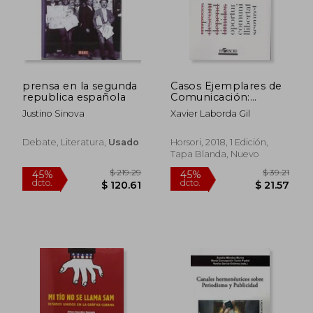
$ 60.92
$ 94.
45%
45%
dcto.
dcto.
$ 33.51
$ 51.
prensa en la segunda
Casos Ejemplares de
republica española
Comunicación:
Comentarios y
Justino Sinova
Xavier Laborda Gil
Actividades Para
Crecer Hacia Adentro
(Cuadernos Para el
Debate, Literatura,
Usado
Horsori, 2018, 1 Edición,
Análisis)
Tapa Blanda, Nuevo