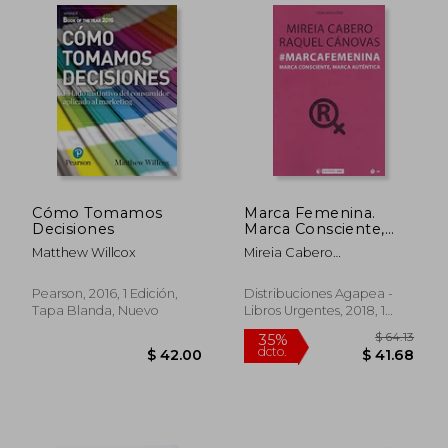
$ 78.59
$ 52
45%
40%
dcto.
dcto.
$ 43.22
$ 31.
Cómo Tomamos
Marca Femenina.
Decisiones
Marca Consciente,
Marca Auténtica
Matthew Willcox
Mireia Cabero
(Manuales)
Jounou,Raquel Cánovas
Molina
Pearson, 2016, 1 Edición,
Distribuciones Agapea -
Tapa Blanda, Nuevo
Libros Urgentes, 2018, 1
Edición, Tapa Blanda,
Nuevo