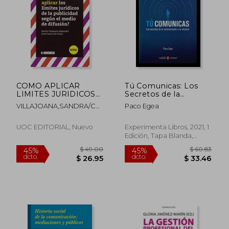
COMO APLICAR
Tú Comunicas: Los
LIMITES JURIDICOS
Secretos de la
PUBLICIDAD SEGUN
Comunicación a tu
VILLAJOANA,SANDRA/CUERVA
Paco Egea
MEDIO DIFUS
Alcance
DE CAÑAS,JUAN
$ 89.42
$ 48.
UOC EDITORIAL, Nuevo
Experimenta Libros, 2021, 1
45%
45%
dcto.
dcto.
$ 49.18
$ 26.
Edición, Tapa Blanda,
Nuevo