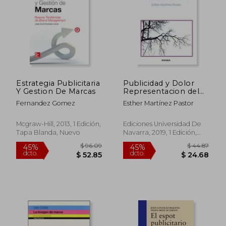
Estrategia Publicitaria
Publicidad y Dolor
Y Gestion De Marcas
Representacion del
Dolor en Publicidad
Fernandez Gomez
Esther Martínez Pastor
Mcgraw-Hill, 2013, 1 Edición,
Ediciones Universidad De
Tapa Blanda, Nuevo
Navarra, 2019, 1 Edición,
Tapa Blanda, Nuevo
$ 46.25
$ 45.
45%
45%
dcto.
dcto.
$ 25.44
$ 25.