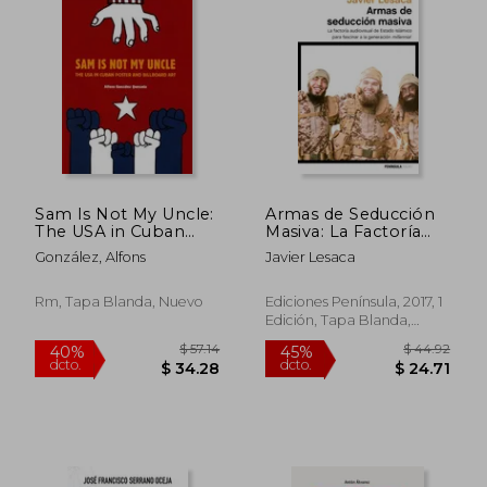
$ 64.
35%
dcto.
$ 42.00
$ 41.
Sam Is Not My Uncle:
Armas de Seducción
The USA in Cuban
Masiva: La Factoría
Poster and Billboard
Audiovisual con la que
González, Alfons
Javier Lesaca
Art (en Inglés)
Estado Islámico ha
Fascinado a la
Generación Millennial
Rm, Tapa Blanda, Nuevo
Ediciones Península, 2017, 1
Edición, Tapa Blanda,
Nuevo