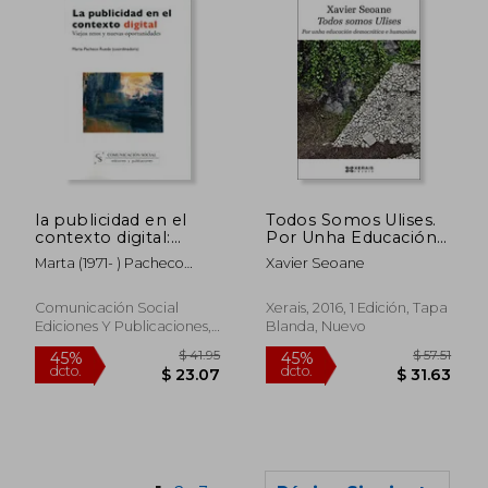
$ 51.91
$ 113
45%
45%
dcto.
dcto.
$ 28.55
$ 62.
la publicidad en el
Todos Somos Ulises.
contexto digital:
Por Unha Educación
viejos retos y nuevas
Democrática E
Marta (1971- ) Pacheco
Xavier Seoane
oportunidades
Humanista (Obras De
Rueda
Referencia - Ensaio)
Comunicación Social
Xerais, 2016, 1 Edición, Tapa
Ediciones Y Publicaciones,
Blanda, Nuevo
Usado