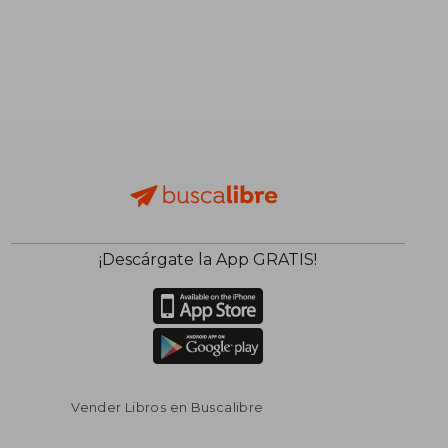
$ 36.95
$ 50.
45%
15%
dcto.
dcto.
$ 20.32
$ 42.
¡Descárgate la App GRATIS!
Vender Libros en Buscalibre