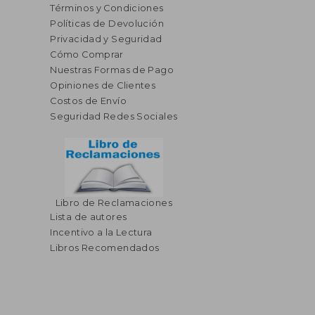
Términos y Condiciones
Políticas de Devolución
Privacidad y Seguridad
Cómo Comprar
Nuestras Formas de Pago
Opiniones de Clientes
Costos de Envío
Seguridad Redes Sociales
$ 41.95
$ 57
45%
45%
dcto.
dcto.
$ 23.07
$ 31.
Libro de Reclamaciones
Lista de autores
Incentivo a la Lectura
Libros Recomendados