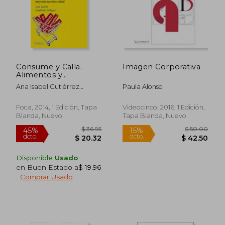
$ 733.02
$ 43.
45%
35%
dcto.
dcto.
$ 403.16
$ 28.
Consume y Calla.
Imagen Corporativa
Alimentos y
Cosméticos que
Ana Isabel Gutiérrez
Paula Alonso
Enriquecen a la
Salegui
Industria y no
Mejoran Nuestra
Foca, 2014, 1 Edición, Tapa
Videocinco, 2016, 1 Edición,
Salud (Investigación)
Blanda, Nuevo
Tapa Blanda, Nuevo
Disponible
Usado
en Buen Estado a
$ 19.96
.
Comprar Usado