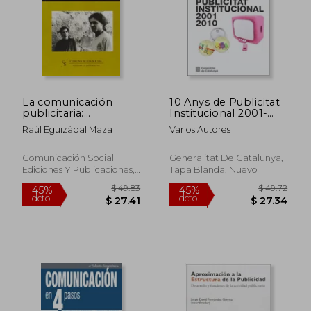
La comunicación
10 Anys de Publicitat
publicitaria:
Institucional 2001-
Antecedentes y
2010 (en Catalán)
Raúl Eguizábal Maza
Varios Autores
tendencias en la
Sociedad de la
Información y el
Comunicación Social
Generalitat De Catalunya,
Conocimiento
Ediciones Y Publicaciones,
Tapa Blanda, Nuevo
(Contextos)
Tapa Blanda, Nuevo