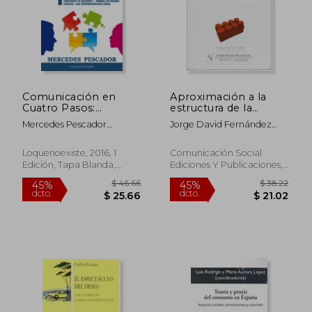
$ 49.83
$ 49.
45%
45%
dcto.
dcto.
$ 27.41
$ 27.
Comunicación en
Aproximación a la
Cuatro Pasos:
estructura de la
Construye tu
publicidad: Desarrollo
Mercedes Pescador
Jorge David Fernández
Discurso, Conoce tu
y funciones de la
Mart&Iacute;N
Gómez
Entorno, Organiza y
actividad publicitaria
haz Responsabilidad
Loquenoexiste, 2016, 1
Comunicación Social
Social Corporativa
Edición, Tapa Blanda,
Ediciones Y Publicaciones,
Nuevo
Tapa Blanda, Nuevo