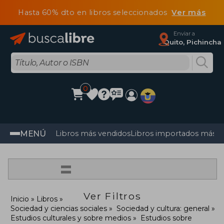
Hasta 60% dto en libros seleccionados
Ver más
Enviar a
Quito, Pichincha
0
MENÚ
Libros más vendidos
Libros importados más v
=
Ver Filtros
Inicio
Libros
Sociedad y ciencias sociales
Sociedad y cultura: general
Estudios culturales y sobre medios
Estudios sobre