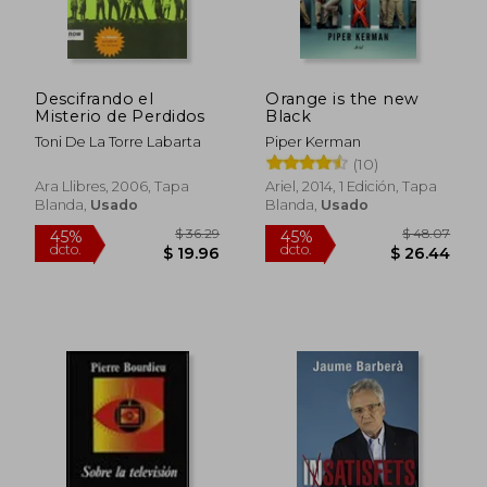
Descifrando el
Orange is the new
Misterio de Perdidos
Black
Toni De La Torre Labarta
Piper Kerman
(10)
Ara Llibres, 2006, Tapa
Ariel, 2014, 1 Edición, Tapa
Blanda,
Usado
Blanda,
Usado
$ 24.02
$ 36.
45%
45%
dcto.
dcto.
$ 13.21
$ 19.