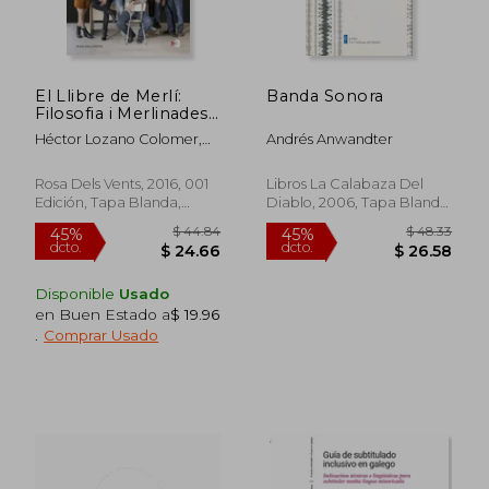
El Llibre de Merlí:
Banda Sonora
Filosofia i Merlinades
que et Faran Trempar
Héctor Lozano Colomer,
Andrés Anwandter
(Narrativa Catalana)
Rebecca Beltrán
(en Catalán)
Rosa Dels Vents, 2016, 001
Libros La Calabaza Del
Edición, Tapa Blanda,
Diablo, 2006, Tapa Blanda,
Nuevo
Nuevo
$ 46.57
$ 127.
45%
45%
Disponible
Usado
dcto.
dcto.
$ 25.61
$ 70.
en Buen Estado a
$ 19.96
.
Comprar Usado