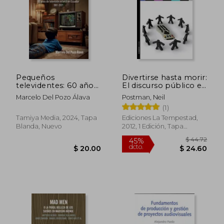
Pequeños
Divertirse hasta morir:
televidentes: 60 años
El discurso público en
de televisión infantil
la era del show
Marcelo Del Pozo Álava
Postman, Neil
en Ecuador 1961-2021
business
(1)
Tamiya Media, 2024, Tapa
Ediciones La Tempestad,
Blanda, Nuevo
2012, 1 Edición, Tapa
Blanda, Nuevo
$ 44.
45%
dcto.
$ 20.00
$ 24.