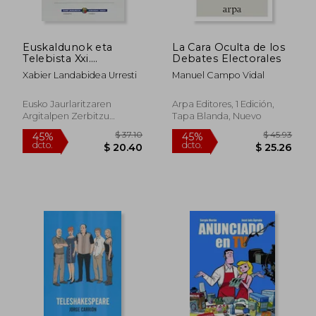
Euskaldunok eta
La Cara Oculta de los
Telebista Xxi.
Debates Electorales
Mendearen Hasieran
Xabier Landabidea Urresti
Manuel Campo Vidal
(en Euskera)
Eusko Jaurlaritzaren
Arpa Editores, 1 Edición,
Argitalpen Zerbitzu
Tapa Blanda, Nuevo
Nagusia / Servicio Central
De Publicaciones Del
Gobierno Vasco, 1 Edición,
Tapa Blanda, Nuevo
$ 68
40%
dcto.
$ 31.99
$ 41.