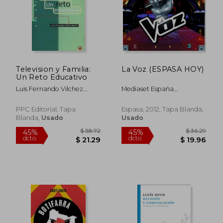
$ 48.42
$ 36
45%
45%
dcto.
dcto.
$ 26.63
$ 19.
Television y Familia:
La Voz (ESPASA HOY)
Un Reto Educativo
Luis Fernando Vilchez
Mediaset España
Martin
Comunicación
PPC Editorial, Tapa
Espasa, 2012, Tapa Blanda,
Blanda,
Usado
Usado