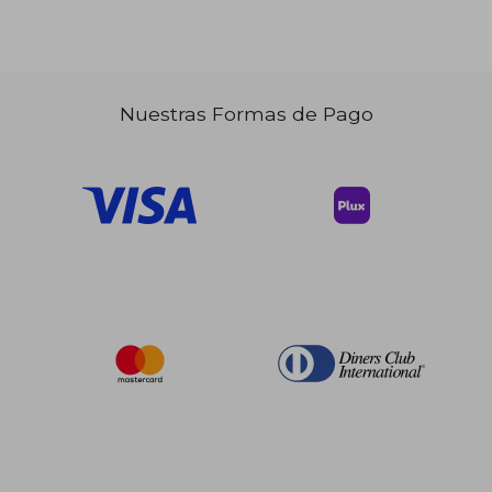
Nuestras Formas de Pago
$ 53.61
$ 192.
45%
45%
dcto.
dcto.
$ 29.49
$ 106.