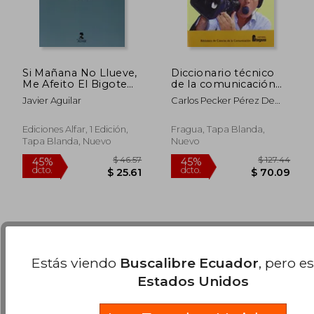
Si Mañana No Llueve,
Diccionario técnico
Me Afeito El Bigote
de la comunicación
(Fuera de colección)
audiovisual
Javier Aguilar
Carlos Pecker Pérez De
Lama
$ 43.36
$ 49.
45%
45%
Ediciones Alfar, 1 Edición,
Fragua, Tapa Blanda,
dcto.
dcto.
$ 23.85
$ 27.
Tapa Blanda, Nuevo
Nuevo
Estás viendo
Buscalibre Ecuador
, pero e
Estados Unidos