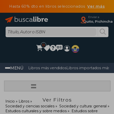
Hasta 60% dto en libros seleccionados
Ver más
Enviar a
Quito, Pichincha
0
MENÚ
Libros más vendidos
Libros importados más v
=
Ver Filtros
Inicio
Libros
Sociedad y ciencias sociales
Sociedad y cultura: general
Estudios culturales y sobre medios
Estudios sobre