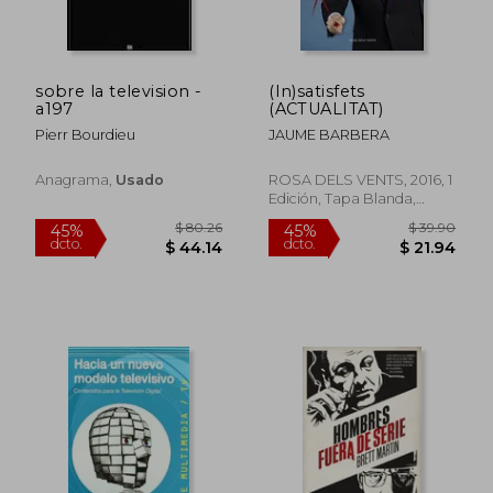
sobre la television -
(In)satisfets
a197
(ACTUALITAT)
Pierr Bourdieu
JAUME BARBERA
Anagrama,
Usado
ROSA DELS VENTS, 2016, 1
Edición, Tapa Blanda,
Nuevo
$ 36.29
$ 48.
45%
45%
dcto.
dcto.
$ 19.96
$ 26.