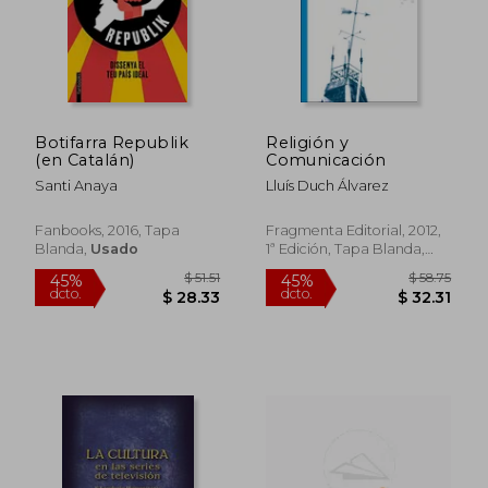
$ 38.72
$ 36.
45%
45%
dcto.
dcto.
$ 21.29
$ 19.
Botifarra Republik
Religión y
(en Catalán)
Comunicación
Santi Anaya
Lluís Duch Álvarez
Fanbooks, 2016, Tapa
Fragmenta Editorial, 2012,
Blanda,
Usado
1ª Edición, Tapa Blanda,
Nuevo