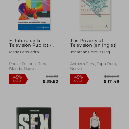
El futuro de la
The Poverty of
Televisión Pública /
Television (en Inglés)
The Future of Public
María Lamuedra
Jonathan Corpus Ong
Television: La
Necesaria Alianza Con
La Ciudadania / the
Poular Editorial, Tapa
Anthem Press, Tapa Dura,
Necessary Alliance
Blanda, Nuevo
Nuevo
With Citizenship
(Spanish Edition)