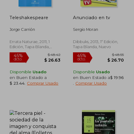
Teleshakespeare
Anunciado en tv
Jorge Carrión
Sergio Moran
Errata Naturae, 2011, 1
Dibbuks, 2013, 1ª Edición,
Edición, Tapa Blanda,
Tapa Blanda, Nuevo
Nuevo
Disponible
Usado
Disponible
Usado
en Buen Estado a
en Buen Estado a
$ 19.96
$ 23.44
.
Comprar Usado
.
Comprar Usado
$ 37.10
$ 45.
45%
45%
dcto.
dcto.
$ 20.40
$ 25.