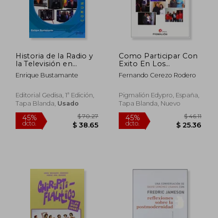
Historia de la Radio y
Como Participar Con
$ 53.04
$ 33.
45%
45%
la Televisión en
Exito En Los
dcto.
dcto.
$ 29.17
$ 18.
España
Concursos De La Tele
Enrique Bustamante
Fernando Cerezo Rodero
Editorial Gedisa, 1ª Edición,
Pigmalión Edypro, España,
Tapa Blanda,
Usado
Tapa Blanda, Nuevo