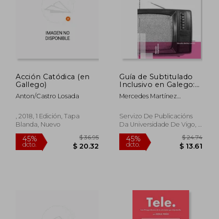
Acción Catódica (en
Guía de Subtitulado
Gallego)
Inclusivo en Galego:
Indicacións Técnicas e
Anton/Castro Losada
Mercedes Martínez
Lingüísticas Para
Lorenzo
Subtitular Nunha
Lingua Minorizada (en
, 2018, 1 Edición, Tapa
Servizo De Publicacións
Galician)
Blanda, Nuevo
Da Universidade De Vigo, 1
Edición, Tapa Blanda,
Nuevo
$ 52.43
$ 45.
45%
45%
dcto.
dcto.
$ 28.84
$ 24.