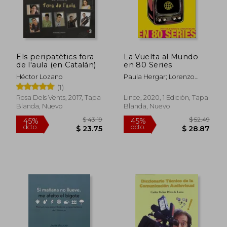
Els peripatètics fora
La Vuelta al Mundo
de l'aula (en Catalán)
en 80 Series
$ 27.63
$ 56
45%
40%
dcto.
dcto.
$ 15.20
$ 33.
Héctor Lozano
Paula Hergar; Lorenzo
Mejino
(1)
Rosa Dels Vents, 2017, Tapa
Lince, 2020, 1 Edición, Tapa
Blanda, Nuevo
Blanda, Nuevo