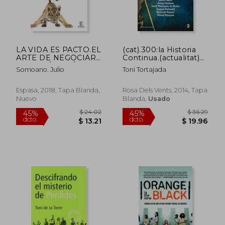
LA VIDA ES PACTO.EL
(cat).300:la Historia
ARTE DE NEGOCIAR
Continua.(actualitat)
EN TU DÍA A DÍA Y
(en Catalán)
Somoano. Julio
Toni Tortajada
SALIR AIROSO
Espasa, 2018, Tapa Blanda,
Rosa Dels Vents, 2014, Tapa
Nuevo
Blanda,
Usado
$ 69.00
$ 38.
45%
45%
dcto.
dcto.
$ 37.95
$ 21.