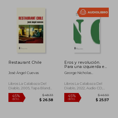
Restaurant Chile
Eros y revolución.
Para una izquierda en
el s. XXI
José Ángel Cuevas
George Nicholas
Katsiaficas / Traducción
Alejandra Pinto Soffia
Libros La Calabaza Del
Libros La Calabaza Del
Diablo, 2005, Tapa Blanda,
Diablo, 2022, Audio CD,
Nuevo
Nuevo