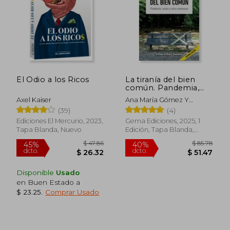
El Odio a los Ricos
La tiranía del bien
común. Pandemia,
relato y otras
Axel Kaiser
Ana María Gómez Y
amenazas 2 edicion
Mariana Morales (editoras),
(39)
(4)
Ediciones El Mercurio, 2023,
Gema Ediciones, 2025, 1
Tapa Blanda, Nuevo
Edición, Tapa Blanda,
Nuevo
Disponible
Usado
en Buen Estado a
$ 23.25
.
Comprar Usado
$ 47.86
$ 85.
45%
40%
dcto.
dcto.
$ 26.32
$ 51.