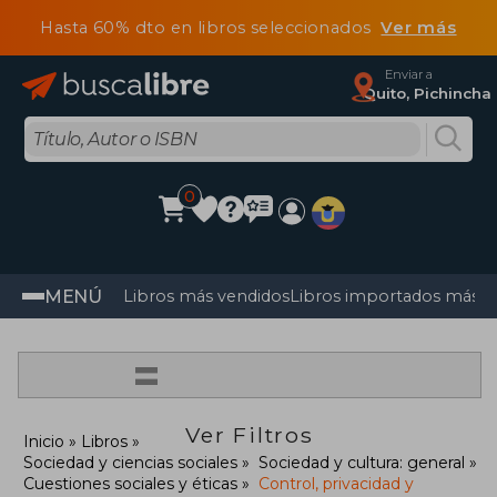
Hasta 60% dto en libros seleccionados
Ver más
Enviar a
Quito, Pichincha
0
MENÚ
Libros más vendidos
Libros importados más v
=
Ver Filtros
Inicio
Libros
Sociedad y ciencias sociales
Sociedad y cultura: general
Cuestiones sociales y éticas
Control, privacidad y