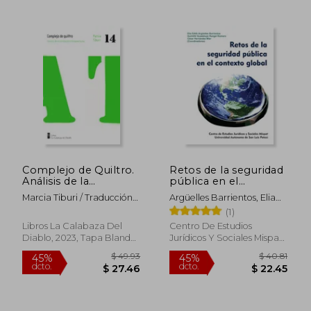
Complejo de Quiltro.
Retos de la seguridad
Análisis de la
pública en el
humillación brasileña
contexto global
Marcia Tiburi / Traducción
Argüelles Barrientos, Elia
De Cinthya Lepin
Edith; Rangel Romero,
(1)
Xóchitl Guadalupe;
Libros La Calabaza Del
Centro De Estudios
Hernández Mier, César
Diablo, 2023, Tapa Blanda,
Jurídicos Y Sociales Mispat,
Nuevo
2021, Tapa Blanda, Nuevo
$ 51.53
$ 51
45%
45%
dcto.
dcto.
$ 28.34
$ 28.