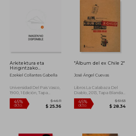
$ 71.80
$ 35.
45%
40%
dcto.
dcto.
$ 39.49
$ 21.
Arkitektura eta
"Álbum del ex Chile 2"
Hirigintzako
Gidaliburua Leku
Ezekiel Collantes Gabella
José Ángel Cuevas
Seguruak Sortz
Universidad Del Pais Vasco,
Libros La Calabaza Del
1900, 1 Edición, Tapa
Diablo, 2013, Tapa Blanda,
Blanda, Nuevo
Nuevo