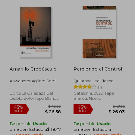
$ 49.93
$ 40.
45%
45%
dcto.
dcto.
$ 27.46
$ 22.
Amarillo Crepúsculo
Perdiendo el Control
Anwandter Agüero Sergio
Quintana Leal, Jaime
Andrés
(1)
Libros La Calabaza Del
Catalonia, 2022, Tapa
Diablo, 2010, Tapa Blanda,
Blanda, Nuevo
Nuevo
Disponible
Usado
Disponible
Usado
en Buen Estado a
$ 18.47
en Buen Estado a
.
Comprar Usado
$ 20.13
.
Comprar Usado