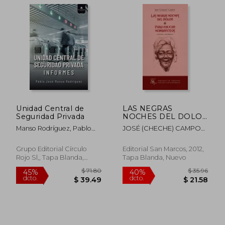
$ 46.73
$ 51
45%
45%
dcto.
dcto.
$ 25.70
$ 28.
Unidad Central de
LAS NEGRAS
Seguridad Privada
NOCHES DEL DOLOR
Y PARA EDUCAR
Manso Rodríguez, Pablo
JOSÉ (CHECHE) CAMPOS
HOMBRECITOS
José
DÁVILA
Grupo Editorial Círculo
Editorial San Marcos, 2012,
Rojo Sl,, Tapa Blanda,
Tapa Blanda, Nuevo
Nuevo