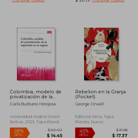
$ 48.33
$ 46.
45%
45%
dcto.
dcto.
$ 26.58
$ 25.
Colombia, modelo de
Rebelion en la Granja
privatización de la
(Pocket)
seguridad en la
Carla Burbano Hinojosa
George Orwell
región
Universidad Andina Simón
Editorial Alma, Tapa
Bolívar, 2023, Tapa Blanda,
Blanda, Nuevo
Nuevo