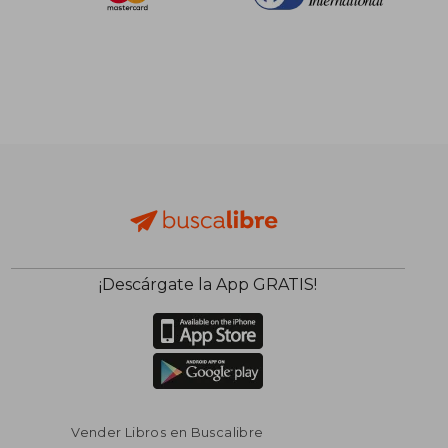
$ 40.82
45%
dcto.
$ 22.45
¡Descárgate la App GRATIS!
Vender Libros en Buscalibre