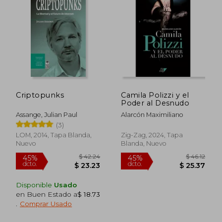
Criptopunks
Camila Polizzi y el
Poder al Desnudo
$ 36.98
$ 50.
45%
40%
dcto.
dcto.
$ 20.34
$ 30.
Assange, Julian Paul
Alarcón Maximiliano
(3)
LOM, 2014, Tapa Blanda,
Zig-Zag, 2024, Tapa
Nuevo
Blanda, Nuevo
Disponible
Usado
en Buen Estado a
$ 18.73
.
Comprar Usado