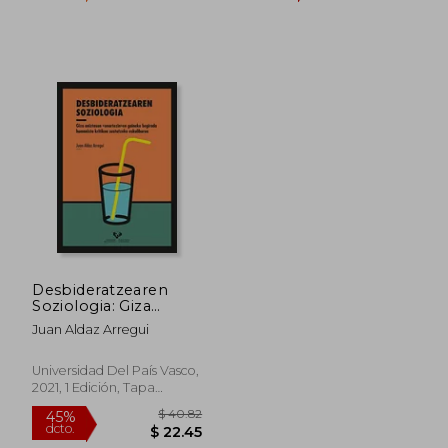
$ 48.33
$ 47.
45%
45%
dcto.
dcto.
$ 26.58
$ 26.
Desbideratzearen
Soziologia: Giza
Aniztasun
Juan Aldaz Arregui
"Onartezin"En
Gaineko Begirada
Humanista Kritikoa
Universidad Del País Vasco,
Sustatzeko
2021, 1 Edición, Tapa
Eskuliburua
Blanda, Nuevo
(Unibertsitateko
Eskuliburuak -