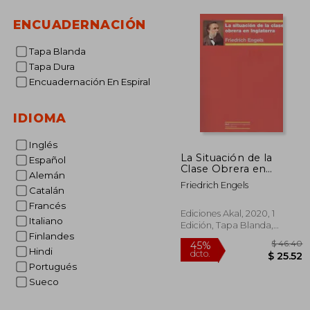
ENCUADERNACIÓN
Tapa Blanda
Tapa Dura
Encuadernación En Espiral
IDIOMA
Inglés
La Situación de la
Español
Clase Obrera en
Alemán
Inglaterra
Friedrich Engels
Catalán
Francés
Ediciones Akal, 2020, 1
Italiano
Edición, Tapa Blanda,
Finlandes
Nuevo
Hindi
Portugués
Sueco
$
45%