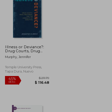
$ 49.15
$ 70.57
45%
dcto.
$ 27.03
$ 38.81
Illness or Deviance?:
Drug Courts, Drug
Treatment, and the
Murphy, Jennifer
Ambiguity of Addiction
(en Inglés)
Temple University Press,
Tapa Dura, Nuevo