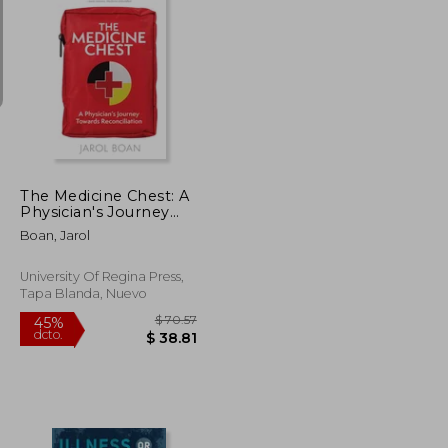
$ 139.11
$ 67.36
45%
dcto.
$ 76.51
$ 37.05
The Medicine Chest: A
Physician's Journey
Towards
Boan, Jarol
Reconciliation (en
Inglés)
University Of Regina Press,
Tapa Blanda, Nuevo