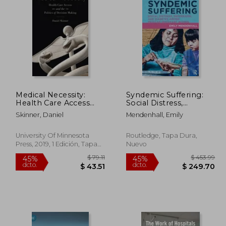
265.36
$ 53.46
45%
45%
dcto.
dcto.
45.95
$ 29.41
Medical Necessity:
Syndemic Suffering:
Health Care Access
Social Distress,
and the Politics of
Depression, and
Skinner, Daniel
Mendenhall, Emily
Decision Making (en
Diabetes Among
Inglés)
Mexican Immigrant
Wome (en Inglés)
University Of Minnesota
Routledge, Tapa Dura,
Press, 2019, 1 Edición, Tapa
Nuevo
Blanda, Nuevo