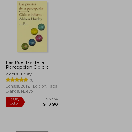
$ 62.03
$ 81.35
45%
dcto.
$ 34.12
$ 44.74
Las Puertas de la
Percepcion Cielo e
Infierno
Aldous Huxley
(8)
Edhasa, 2014, 1 Edición, Tapa
Blanda, Nuevo