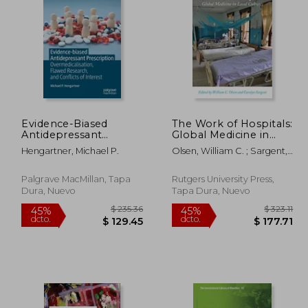
Evidence-Biased
The Work of Hospitals:
Antidepressant
Global Medicine in
 157.74
$ 79.11
45%
45%
Prescription:
Local Cultures (en
dcto.
dcto.
86.76
$ 43.51
Hengartner, Michael P.
Olsen, William C. ; Sargent,
Overmedicalisation,
Inglés)
Carolyn ; Olsen, William C.
Flawed Research, and
Conflicts of Interest
Palgrave MacMillan, Tapa
Rutgers University Press,
(en Inglés)
Dura, Nuevo
Tapa Dura, Nuevo