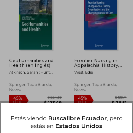
 44.49
$ 34.23
45%
45%
dcto.
dcto.
24.47
$ 18.83
Geohumanities and
Frontier Nursing in
Health (en Inglés)
Appalachia: History,
Organization and the
Atkinson, Sarah ; Hunt,
West, Edie
Changing Culture of
Rachel
Care (en Inglés)
Springer, Tapa Blanda,
Springer, Tapa Blanda,
Nuevo
Nuevo
Estás viendo
Buscalibre Ecuador
, pero
estás en
Estados Unidos