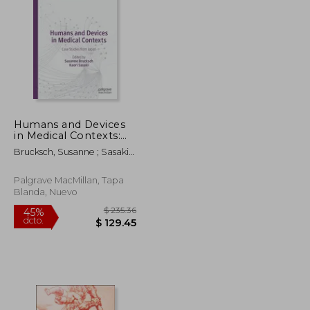
Humans and Devices
in Medical Contexts:
$ 453.99
$ 211.79
45%
Case Studies from
dcto.
$ 249.70
$ 116.48
Brucksch, Susanne ; Sasaki,
Japan (en Inglés)
Kaori
Palgrave MacMillan, Tapa
Blanda, Nuevo