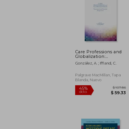
Care Professions and
Globalization:
$
45%
Theoretical and
dcto.
$ 
González, A. ; Iffland, C.
Practical Perspectives
(en Inglés)
Palgrave MacMillan, Tapa
Blanda, Nuevo