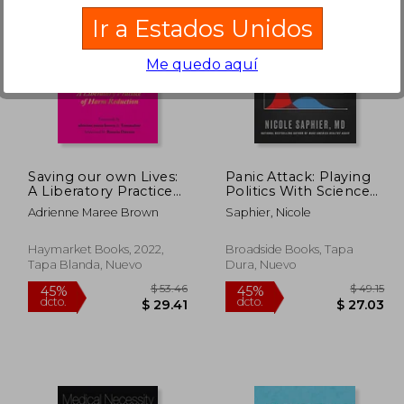
Ir a Estados Unidos
Me quedo aquí
 50.09
$ 224.53
45%
45%
dcto.
dcto.
27.55
$ 123.49
Saving our own Lives:
Panic Attack: Playing
A Liberatory Practice
Politics With Science
of Harm Reduction
in the Fight Against
Adrienne Maree Brown
Saphier, Nicole
(en Inglés)
Covid-19 (en Inglés)
Haymarket Books, 2022,
Broadside Books, Tapa
Tapa Blanda, Nuevo
Dura, Nuevo