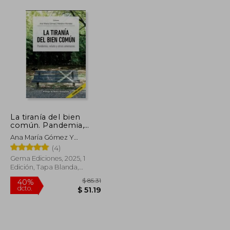
La tiranía del bien
común. Pandemia,
relato y otras
Ana María Gómez Y
amenazas 2 edicion
Mariana Morales (editoras),
(4)
Gema Ediciones, 2025, 1
Edición, Tapa Blanda,
Nuevo
$ 43.56
$ 85.31
40%