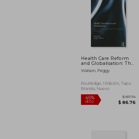
$ 
45%
dcto.
$ 1
Health Care Reform
and Globalisation: The
Us, China and Europe
Watson, Peggy
in Comparative
Perspective (en
Inglés)
Routledge, 1 Edición, Tapa
Blanda, Nuevo