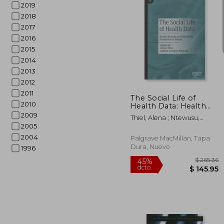
2019
2018
2017
2016
2015
$
45%
2014
dcto.
$ 
2013
2012
2011
The Social Life of
2010
Health Data: Health
Records and
2009
Thiel, Alena ; Ntewusu,
Knowledge
2005
Samuel Aniegye
Production in Ghana
2004
(en Inglés)
Palgrave MacMillan, Tapa
Dura, Nuevo
1996