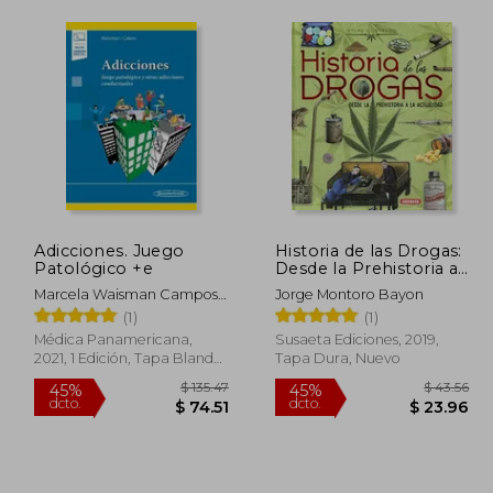
Adicciones. Juego
Historia de las Drogas:
Patológico +e
Desde la Prehistoria a
la Actualidad
Marcela Waisman Campos;
Jorge Montoro Bayon
Susana Calero
(1)
(1)
Médica Panamericana,
Susaeta Ediciones, 2019,
2021, 1 Edición, Tapa Blanda,
Tapa Dura, Nuevo
Nuevo
 46.40
$ 135.47
45%
45%