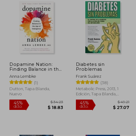
 48.79
$ 39.39
45%
45%
dcto.
dcto.
26.84
$ 21.66
Dopamine Nation:
Diabetes sin
Finding Balance in the
Problemas
age of Indulgence (en
Anna Lembke
Frank Suárez
Inglés)
(1)
(38)
Dutton, Tapa Blanda,
Metabolic Press, 2013, 1
Nuevo
Edición, Tapa Blanda,
Nuevo