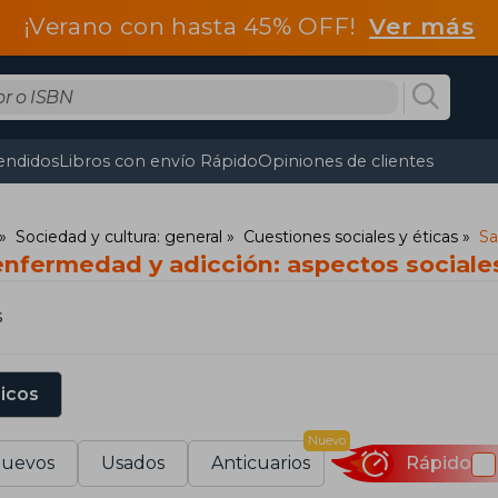
¡Verano con hasta 45% OFF!
Ver más
endidos
Libros con envío Rápido
Opiniones de clientes
Sociedad y cultura: general
Cuestiones sociales y éticas
Sa
 enfermedad y adicción: aspectos sociale
s
sicos
Nuevo
uevos
Usados
Anticuarios
Rápido