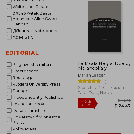
Shaw Rhonda M
Walter Lips Castro
$
45%
&#346 Witek Beata
dcto.
$ 
Abramson Allen Swee
Hannah
@Journals Notebooks
Adee Sally
EDITORIAL
La Moda Negra: Duelo,
Palgrave Macmillan
Melancolía y
Createspace
Depresión
Darian Leader
Routledge
(1)
Rutgers University Press
Sexto Piso, 2011, 1 Edición,
Springer
Tapa Dura, Nuevo
Independently Published
Lexington Books
Desert Thrust Ltd
University Of Minnesota
Press
Policy Press