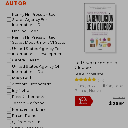
dcto.
AUTOR
$ 
Penny Hill Press United
States Agency For
International D
Healing Global
Penny Hill Press United
States Department Of State
United States Agency For
International Development
Central Health
La Revolución de la
United States Agency Of
Glucosa
International De
Jessie Inchauspé
Macy Beth
(52)
Antonio Escohotado
Diana, 2022, 1 Edición, Tapa
Bly Nellie
Blanda, Nuevo
Foss Katherine A
Jossen Marianne
Mendenhall Emily
Pulcini Remo
Quinones Sam