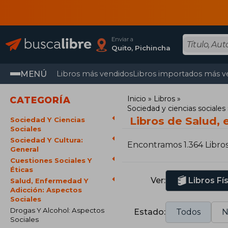
Enviar a
Quito, Pichincha
MENÚ
Libros más vendidos
Libros importados más v
Inicio
Libros
CATEGORÍA
Sociedad y ciencias sociales
Libros de Salud,
Sociedad Y Ciencias
Sociales
Sociedad Y Cultura:
Encontramos 1.364 Libro
General
Cuestiones Sociales Y
Éticas
Ver:
Libros Fí
Salud, Enfermedad Y
Adicción: Aspectos
Sociales
Drogas Y Alcohol: Aspectos
Estado:
Todos
N
Sociales