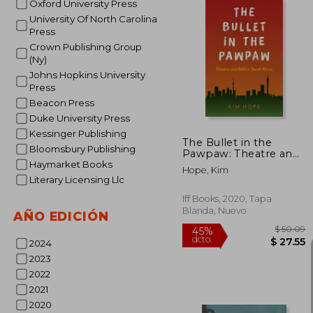
Oxford University Press
University Of North Carolina
Press
Crown Publishing Group
$
45%
(Ny)
dcto.
$ 
Johns Hopkins University
Press
Beacon Press
Duke University Press
Kessinger Publishing
The Bullet in the
Bloomsbury Publishing
Pawpaw: Theatre and
AIDS in South Africa
Haymarket Books
Hope, Kim
(en Inglés)
Literary Licensing Llc
Iff Books, 2020, Tapa
Blanda, Nuevo
AÑO EDICIÓN
2024
2023
2022
2021
2020