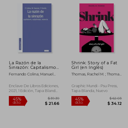
dcto.
dcto.
25.52
$ 74.51
La Razón de la
Shrink: Story of a Fat
Sinrazón: Capitalismo,
Girl (en Inglés)
Subjetividad, Violencia:
Fernando Colina; Manuel
Thomas, Rachel M. ; Thomas,
2 (Lineas de Fuga)
Desviat; Francisco
Rachel M.
Pere&Ntilde;A
Enclave De Libros Ediciones,
Graphic Mundi - Psu Press,
2021, 1 Edición, Tapa Blanda,
Tapa Blanda, Nuevo
Nuevo