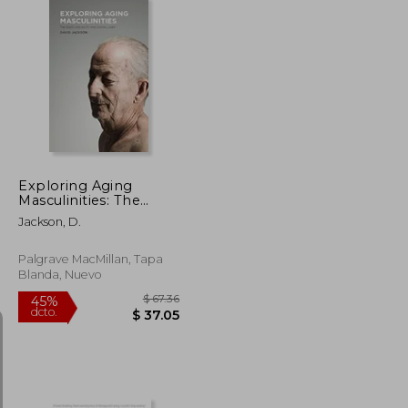
$ 49.21
$ 32.54
45%
dcto.
$ 27.07
$ 17.90
Exploring Aging
Masculinities: The
Body, Sexuality and
Jackson, D.
Social Lives (en Inglés)
Palgrave MacMillan, Tapa
Blanda, Nuevo