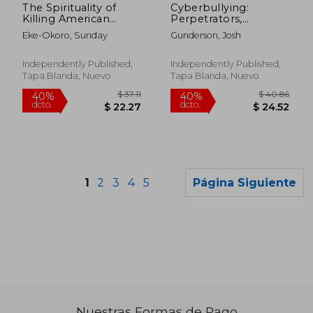
The Spirituality of
Cyberbullying:
Killing American
Perpetrators,
Children (en Inglés)
Bystanders & Victims
Eke-Okoro, Sunday
Gunderson, Josh
(en Inglés)
Independently Published,
Independently Published,
Tapa Blanda, Nuevo
Tapa Blanda, Nuevo
1
2
3
4
5
Página Siguiente
Nuestras Formas de Pago