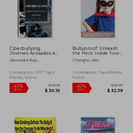
Ciberbullying:
Bullyproof: Unleash
$ 43.01
$ 48.
Jóvenes Acosados en
the Hero Inside Your
40%
40%
la red
Kid (en Inglés)
dcto.
dcto.
$ 25.81
$ 29.
Alexandra Rojo
Changho, Alex
Gonz&Aacute;Lez
Createspace, 2017, Tapa
Createspace, Tapa Blanda,
Blanda, Nuevo
Nuevo