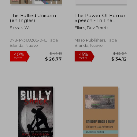
The Bullied Unicorn
The Power Of Human
(en Inglés)
Speech - In The
Jewish Tradition (en
Slezak, Will
Elkins, Dov Peretz
Inglés)
978-1-7368205-0-6, Tapa
Mazo Publishers, Tapa
Blanda, Nuevo
Blanda, Nuevo
$ 70.19
$ 40.
45%
40%
dcto.
dcto.
$ 38.60
$ 24.