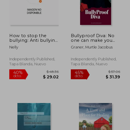
How to stop the
Bullyproof Diva: No
bullying: Anti bullying
one can make you
guide for all ages (en
feel inferior without
Nelly
Graner, Murtle Jacobus
Inglés)
your consent. (en
Inglés)
Independently Published,
Independently Published,
Tapa Blanda, Nuevo
Tapa Blanda, Nuevo
$ 85.36
$ 52
45%
40%
dcto.
dcto.
$ 46.95
$ 31.