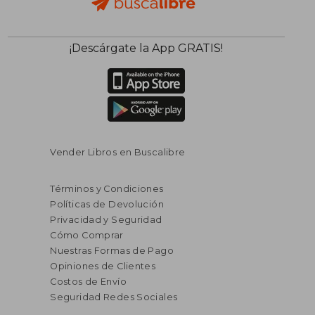
$ 49.16
$ 51
45%
45%
¡Descárgate la App GRATIS!
dcto.
dcto.
$ 27.04
$ 28.
Vender Libros en Buscalibre
Términos y Condiciones
Políticas de Devolución
Privacidad y Seguridad
Cómo Comprar
Nuestras Formas de Pago
Opiniones de Clientes
Costos de Envío
Seguridad Redes Sociales