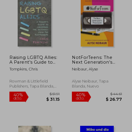
Raising LGBTQ Allies:
NotForTeens: The
A Parent's Guide to
Next Generation's
Changing the
Prescription (en
Tompkins, Chris
Neibaur, Alyse
Messages from the
Inglés)
Playground (en
Inglés)
Rowman & Littlefield
Alyse Neibaur, Tapa
Publishers, Tapa Blanda,
Blanda, Nuevo
Nuevo