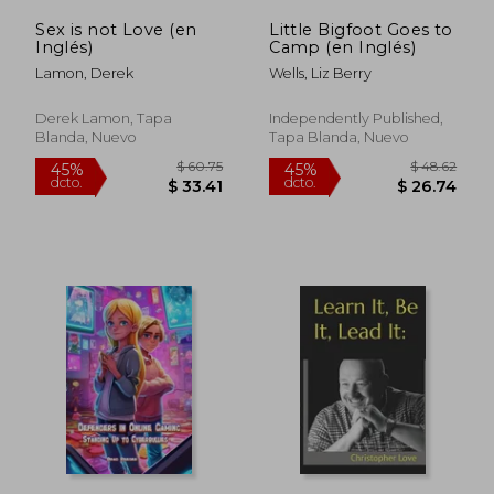
Sex is not Love (en
Little Bigfoot Goes to
Inglés)
Camp (en Inglés)
Lamon, Derek
Wells, Liz Berry
Derek Lamon, Tapa
Independently Published,
Blanda, Nuevo
Tapa Blanda, Nuevo
$ 52.04
$ 42.
40%
40%
dcto.
dcto.
$ 31.22
$ 25.