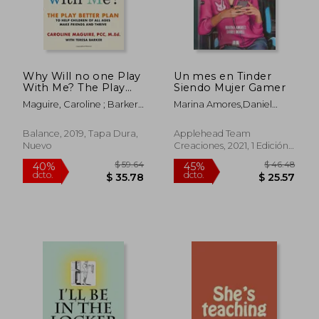
Why Will no one Play
Un mes en Tinder
With Me? The Play
Siendo Mujer Gamer
Better Plan to Help
Maguire, Caroline ; Barker,
Marina Amores,Daniel
Children of all Ages
Teresa
Muriel
Make Friends and
Thrive (en Inglés)
Balance, 2019, Tapa Dura,
Applehead Team
Nuevo
Creaciones, 2021, 1 Edición,
Tapa Blanda, Nuevo