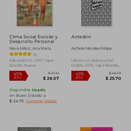
Clima Social Escolar y
Antedón
Desarrollo Personal
Neva Milicic; Ana María
Aichele Morales Felipe
Aron
(1)
Ediciones UC, 2017, Tapa
Libros La Calabaza Del
Blanda, Nuevo
Diablo, 2015, Tapa Blanda,
Nuevo
Disponible
Usado
en Buen Estado a
$ 24.75
.
Comprar Usado
$ 47.41
$ 46.
45%
45%
dcto.
dcto.
$ 26.07
$ 25.