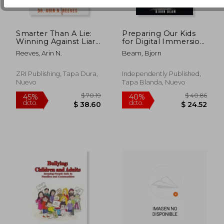
Smarter Than A Lie:
Preparing Our Kids
Winning Against Liars
for Digital Immersion:
Without Losing Your
Why It's So
Reeves, Arin N.
Beam, Bjorn
Mind (en Inglés)
Important to Educate
Kids About Coding,
Cybersecurity, Online
ZRI Publishing, Tapa Dura,
Independently Published,
Predators, and
Nuevo
Tapa Blanda, Nuevo
Cyberbullying (en
$ 53.50
$ 57.
45%
40%
Inglés)
dcto.
dcto.
$ 29.42
$ 34.