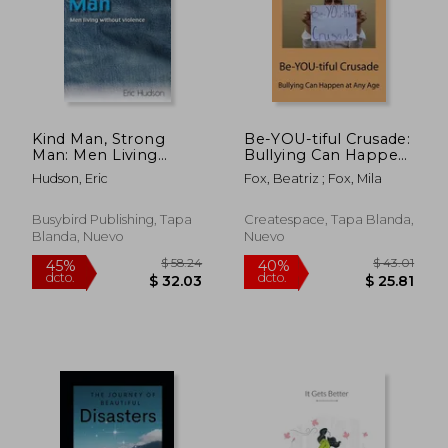
Kind Man, Strong
Be-YOU-tiful Crusade:
Man: Men Living
Bullying Can Happen
Without Violence (en
at Any Age (en Inglés)
Hudson, Eric
Fox, Beatriz ; Fox, Mila
Inglés)
Busybird Publishing, Tapa
Createspace, Tapa Blanda,
Blanda, Nuevo
Nuevo
$ 37.11
$ 48.
40%
45%
dcto.
dcto.
$ 22.27
$ 26.