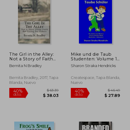
$ 51.91
$ 44.
40%
40%
dcto.
dcto.
$ 31.15
$ 26.
The Girl in the Alley:
Mike und die Taub
Not a Story of Faith
Studenten: Volume 1
but About the Others
(Das Gehen eine
Bernita N Bradley
Sharon Straka Hendricks
(en Inglés)
Meile in meinen
Schuhen)
Bernita Bradley, 2017, Tapa
Createspace, Tapa Blanda,
Blanda, Nuevo
Nuevo