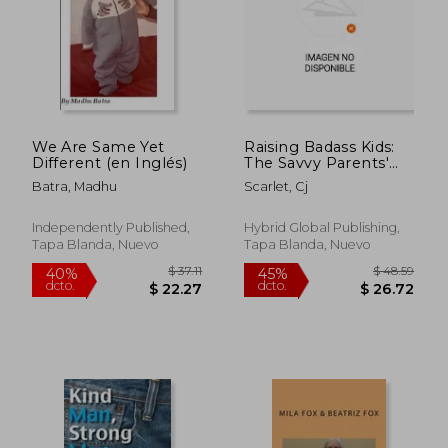
We Are Same Yet
Raising Badass Kids:
Different (en Inglés)
The Savvy Parents'
Guide to Predator-
Batra, Madhu
Scarlet, Cj
Proofing Tweens &
Teens (en Inglés)
Independently Published,
Hybrid Global Publishing,
Tapa Blanda, Nuevo
Tapa Blanda, Nuevo
$ 43.86
$ 63.
40%
40%
dcto.
dcto.
$ 26.32
$ 38.