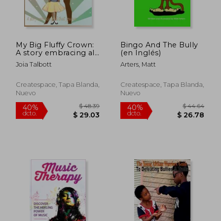
$ 59.64
$ 46.
40%
45%
dcto.
dcto.
$ 35.78
$ 25.
My Big Fluffy Crown:
Bingo And The Bully
A story embracing all
(en Inglés)
that you are.
Joia Talbott
Arters, Matt
Createspace, Tapa Blanda,
Createspace, Tapa Blanda,
Nuevo
Nuevo