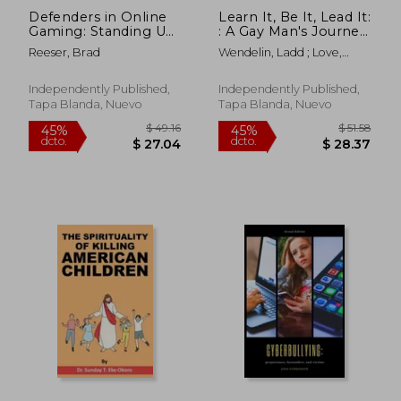
Defenders in Online
Learn It, Be It, Lead It:
Gaming: Standing Up
: A Gay Man's Journey
to Cyberbullies (en
from Boyhood to
Reeser, Brad
Wendelin, Ladd ; Love,
Inglés)
Behind Bars... and
Christopher
Beyond (en Inglés)
Independently Published,
Independently Published,
Tapa Blanda, Nuevo
Tapa Blanda, Nuevo
$ 43.01
$ 39.
40%
45%
dcto.
dcto.
$ 25.81
$ 21.