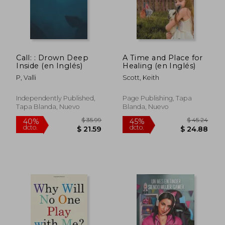
Call: : Drown Deep
A Time and Place for
Inside (en Inglés)
Healing (en Inglés)
P, Valli
Scott, Keith
Independently Published,
Page Publishing, Tapa
Tapa Blanda, Nuevo
Blanda, Nuevo
$ 48.36
$ 57.
40%
45%
dcto.
dcto.
$ 29.02
$ 31.