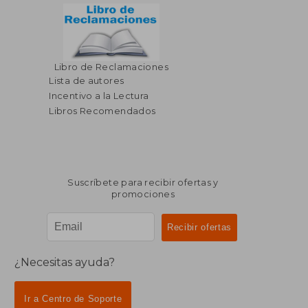
Libro de Reclamaciones
$ 37.11
$ 40.
40%
40%
dcto.
dcto.
Lista de autores
$ 22.27
$ 24.
Incentivo a la Lectura
Libros Recomendados
Suscríbete para recibir ofertas y
promociones
¿Necesitas ayuda?
Ir a Centro de Soporte