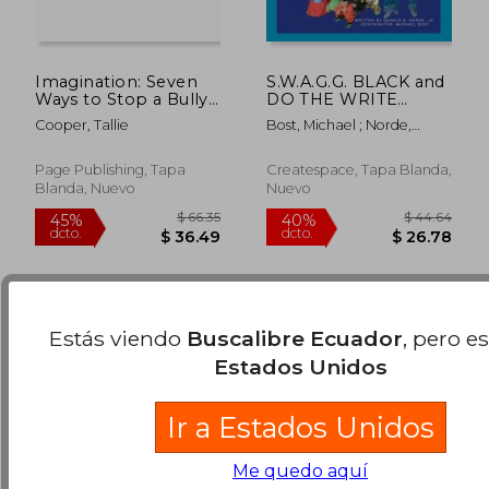
Imagination: Seven
S.W.A.G.G. BLACK and
Ways to Stop a Bully
DO THE WRITE
(en Inglés)
THING OF DC
Cooper, Tallie
Bost, Michael ; Norde,
Present Be A
Gerald S., Jr.
Superhero By Saying
$ 48.39
$ 44.
40%
40%
No To Bullying:
dcto.
dcto.
Page Publishing, Tapa
Createspace, Tapa Blanda,
$ 29.03
$ 26.
Featuring the
Blanda, Nuevo
Nuevo
Runway Cuties and
Friends (en Inglés)
Estás viendo
Buscalibre Ecuador
, pero e
Estados Unidos
Ir a Estados Unidos
Me quedo aquí