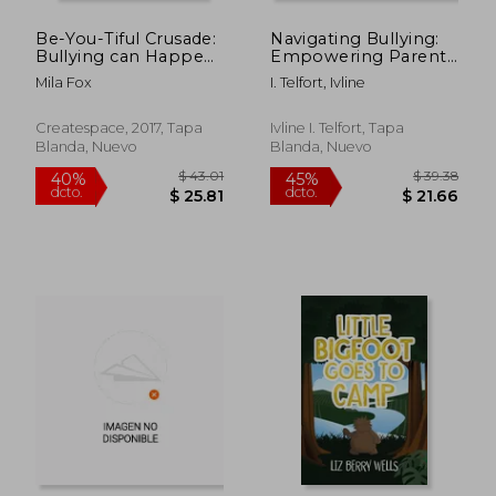
Be-You-Tiful Crusade:
Navigating Bullying:
Bullying can Happen
Empowering Parents
at any age (Volume 3)
and Protecting
Mila Fox
I. Telfort, Ivline
(en Inglés)
Children from Harm
(en Inglés)
Createspace, 2017, Tapa
Ivline I. Telfort, Tapa
Blanda, Nuevo
Blanda, Nuevo
$ 44.61
$ 62.
40%
45%
dcto.
dcto.
$ 26.77
$ 34.