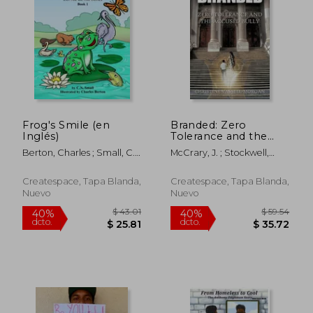
$ 63.39
$ 46.
40%
40%
dcto.
dcto.
$ 38.03
$ 27.
Frog's Smile (en
Branded: Zero
Inglés)
Tolerance and the
Accused Bully (en
Berton, Charles ; Small, C.
McCrary, J. ; Stockwell,
Inglés)
N.
Christopher ; Vassell-
Morgan, Christine A.
Createspace, Tapa Blanda,
Createspace, Tapa Blanda,
Nuevo
Nuevo