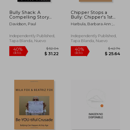
Bully Shack: A
Chipper Stops a
Compelling Story
Bully: Chipper's 1st
About Fighting (en
Adventure (en Inglés)
Davidson, Paul
Harbula, Barbara Ann ;
Inglés)
Harbula, Barbara Ann
Independently Published,
Independently Published,
Tapa Blanda, Nuevo
Tapa Blanda, Nuevo
$ 53.91
$ 43.
40%
40%
dcto.
dcto.
$ 32.35
$ 25.