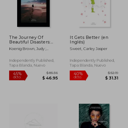
The Journey Of
It Gets Better (en
Beautiful Disasters:
Inglés)
The Story Of Healing
Koenig Brown, Judy ;
Sweet, Carley Jasper
While Changing The
Nipper, Sherise
World (en Inglés)
Independently Published,
Independently Published,
Tapa Blanda, Nuevo
Tapa Blanda, Nuevo
$ 58.24
$ 43.
45%
40%
dcto.
dcto.
$ 32.03
$ 25.