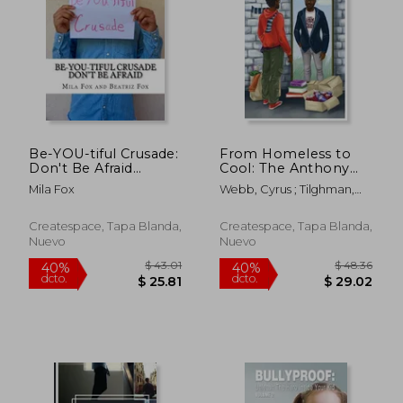
$ 43.01
$ 59.
40%
40%
dcto.
dcto.
$ 25.81
$ 35.
Be-YOU-tiful Crusade:
From Homeless to
Don't Be Afraid
Cool: The Anthony
(Volume 2)
Tilghman Story (en
Mila Fox
Webb, Cyrus ; Tilghman,
Inglés)
Anthony
Createspace, Tapa Blanda,
Createspace, Tapa Blanda,
Nuevo
Nuevo