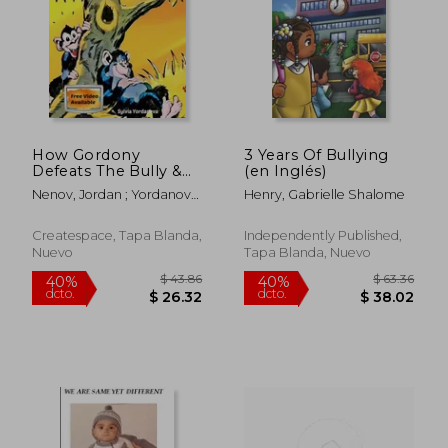
How Gordony
3 Years Of Bullying
Defeats The Bully &
(en Inglés)
Has the Courage To
Nenov, Jordan ; Yordanova,
Henry, Gabrielle Shalome
Be Who He Is?:
Sylvia
Picture Book for
$ 50.16
$ 53.
40%
40%
Beginner Readers
dcto.
dcto.
Createspace, Tapa Blanda,
Independently Published,
$ 30.10
$ 32.
About Kindness,
Nuevo
Tapa Blanda, Nuevo
Bullying, and Facing
Fears (en Inglés)