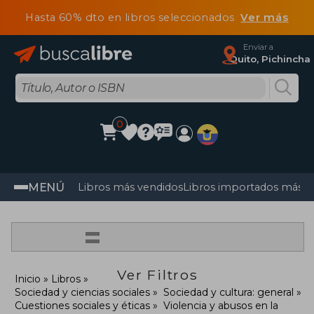
Hasta 60% dto en libros seleccionados
Ver más
Enviar a
Quito, Pichincha
0
MENÚ
Libros más vendidos
Libros importados más v
=
Ver Filtros
Inicio
Libros
Sociedad y ciencias sociales
Sociedad y cultura: general
Cuestiones sociales y éticas
Violencia y abusos en la