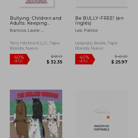
Bullying: Children and
Be BULLY-FREE! (en
Adults: Keeping
Inglés)
People Safe in
Barrows, Laurie ;
Lee, Patrice
Families and
Hitchcock, Terry
Communities (en
Inglés)
Terry Hitchcock LLC, Tapa
Leep4joy Books, Tapa
Blanda, Nuevo
Blanda, Nuevo
$ 66.35
$ 44.
45%
40%
dcto.
dcto.
$ 36.49
$ 26.