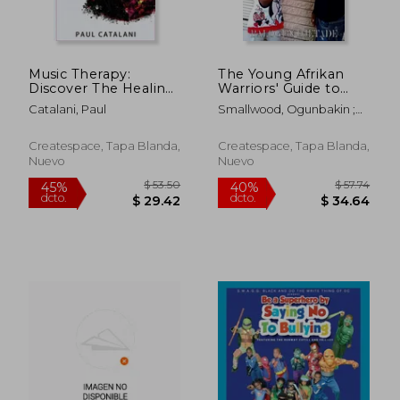
Music Therapy:
The Young Afrikan
$ 52.62
$ 48.
Discover The Healing
Warriors' Guide to
45%
40%
Power Of Music (en
Defeating Bullies and
dcto.
dcto.
$ 28.94
$ 29.
Catalani, Paul
Smallwood, Ogunbakin ;
Inglés)
Trolls (en Inglés)
Ojetade, Balogun
Createspace, Tapa Blanda,
Createspace, Tapa Blanda,
Nuevo
Nuevo