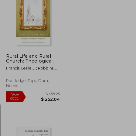
$ 44.01
$ 53.87
45%
dcto.
$ 26.41
$ 29.63
Rural Life and Rural
Church: Theological
and Empirical
Francis, Leslie J. ; Robbins,
Perspectives (en
Mandy
Inglés)
Routledge, Tapa Dura,
Nuevo