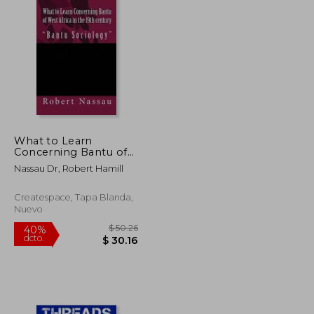
What to Learn
Concerning Bantu of
West Africa in the 19th
Nassau Dr, Robert Hamill
century: "Bantu
Sociology" (en Inglés)
Createspace, Tapa Blanda,
Nuevo