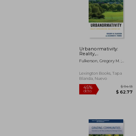
Urbanormativity:
$
Reality,
40%
Representation, and
dcto.
$ 
Fulkerson, Gregory M. ;
Everyday Life (en
Thomas, Alexander R.
Inglés)
Lexington Books, Tapa
Blanda, Nuevo