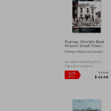
$ 
40%
dcto.
$ 3
Putney: World's Best
Known Small Town
(en Inglés)
Putney Historical Society
Arcadia Publishing (SC),
Tapa Dura, Nuevo