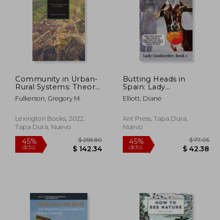
Community in Urban-
Butting Heads in
 70.81
$ 120.83
Rural Systems: Theory,
Spain: Lady
45%
45%
Planning, and
Goatherder (en Inglés)
dcto.
dcto.
42.49
$ 66.46
Fulkerson, Gregory M.
Elliott, Diane
Development (Studies
in Urban–Rural
Dynamics) (en Inglés)
Lexington Books, 2022,
Ant Press, Tapa Dura,
Tapa Dura, Nuevo
Nuevo