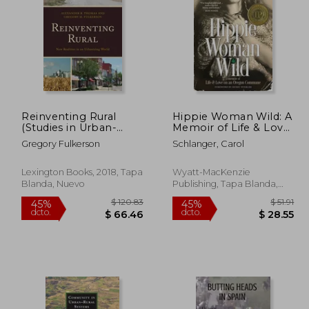
585.89
$ 72.29
40%
45%
dcto.
dcto.
51.53
$ 43.37
Reinventing Rural
Hippie Woman Wild: A
(Studies in Urban-
Memoir of Life & Love
Rural Dynamics) (en
on an Oregon
Gregory Fulkerson
Schlanger, Carol
Inglés)
Commune (en Inglés)
Lexington Books, 2018, Tapa
Wyatt-MacKenzie
Blanda, Nuevo
Publishing, Tapa Blanda,
Nuevo