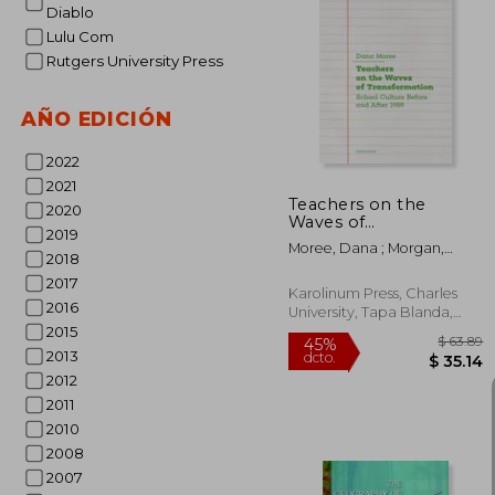
Diablo
Lulu Com
$
40%
Rutgers University Press
dcto.
$ 
AÑO EDICIÓN
2022
2021
Teachers on the
2020
Waves of
2019
Transformation:
Moree, Dana ; Morgan,
School Culture Before
2018
Daniel
and After 1989 (en
2017
Inglés)
Karolinum Press, Charles
2016
University, Tapa Blanda,
Nuevo
2015
2013
2012
2011
2010
2008
2007