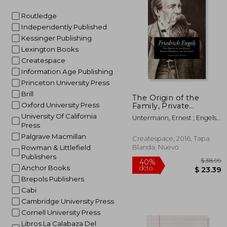
$
45%
dcto.
$ 
Routledge
Independently Published
Kessinger Publishing
Lexington Books
Createspace
Information Age Publishing
Princeton University Press
Brill
The Origin of the
Oxford University Press
Family, Private
Property and the
University Of California
Untermann, Ernest ; Engels,
State (en Inglés)
Press
Frederick
Palgrave Macmillan
Createspace, 2016, Tapa
Blanda, Nuevo
Rowman & Littlefield
Publishers
Anchor Books
Brepols Publishers
Cabi
Cambridge University Press
Cornell University Press
Libros La Calabaza Del