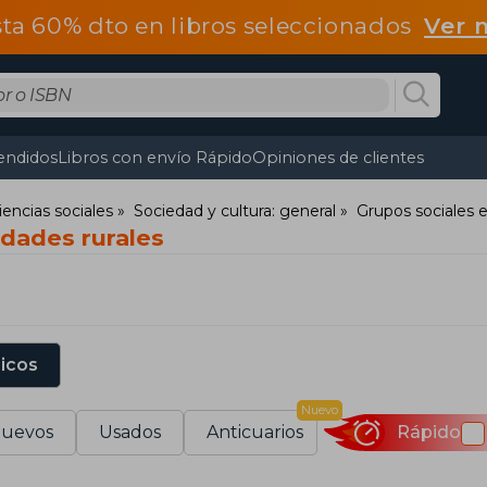
ta 60% dto en libros seleccionados
Ver 
endidos
Libros con envío Rápido
Opiniones de clientes
iencias sociales
Sociedad y cultura: general
Grupos sociales 
dades rurales
sicos
Nuevo
uevos
Usados
Anticuarios
Rápido