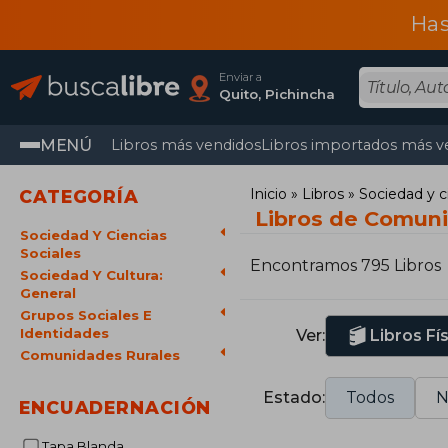
Has
Enviar a
Quito, Pichincha
MENÚ
Libros más vendidos
Libros importados más v
Inicio
Libros
Sociedad y c
CATEGORÍA
Libros de Comuni
Sociedad Y Ciencias
Sociales
Encontramos 795 Libros
Sociedad Y Cultura:
General
Grupos Sociales E
Identidades
Ver:
Libros Fí
Comunidades Rurales
Estado:
Todos
N
ENCUADERNACIÓN
Tapa Blanda