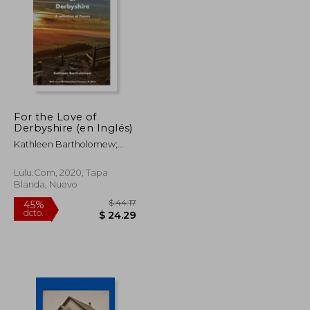
$ 238.78
$ 52.98
45%
dcto.
$ 131.33
$ 29.14
For the Love of
Derbyshire (en Inglés)
Kathleen Bartholomew;
Ferzana Shan
Lulu.Com, 2020, Tapa
Blanda, Nuevo