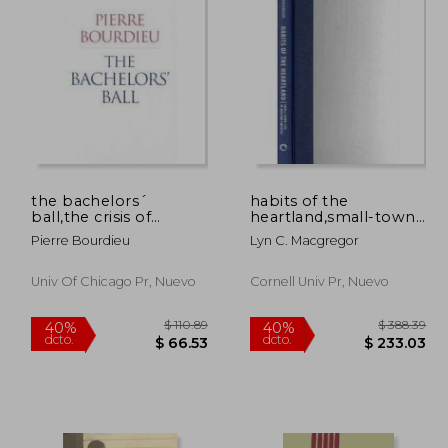
the bachelors´
habits of the
ball,the crisis of
heartland,small-town
peasant society in
life in modern america
Pierre Bourdieu
Lyn C. Macgregor
bearn
Univ Of Chicago Pr, Nuevo
Cornell Univ Pr, Nuevo