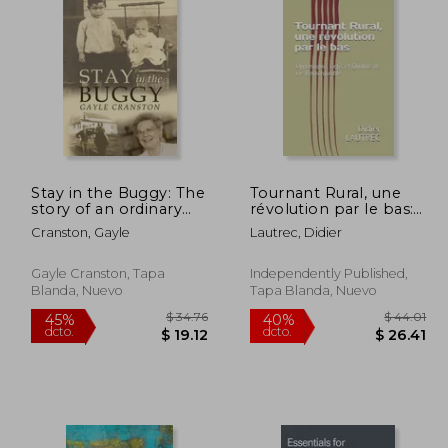
 48.82
$ 110.89
40%
40%
dcto.
dcto.
26.85
$ 66.53
Stay in the Buggy: The
Tournant Rural, une
story of an ordinary
révolution par le bas:
woman doing
Dynamique, Défis et
Cranston, Gayle
Lautrec, Didier
extraordinary things
Qualité de vie
(en Inglés)
Remarquable (en
Francés)
Gayle Cranston, Tapa
Independently Published,
Blanda, Nuevo
Tapa Blanda, Nuevo