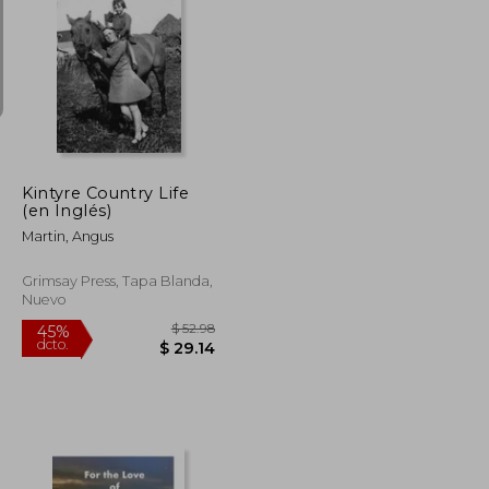
$ 93.39
$ 458.25
45%
dcto.
$ 56.03
$ 252.04
Kintyre Country Life
(en Inglés)
Martin, Angus
Grimsay Press, Tapa Blanda,
Nuevo