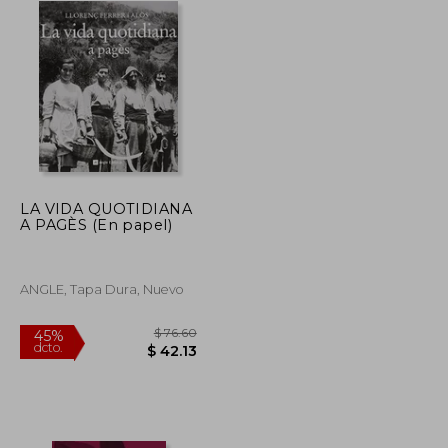
LA VIDA QUOTIDIANA
A PAGÈS (En papel)
ANGLE, Tapa Dura, Nuevo
$ 60.76
$ 76.60
45%
dcto.
$ 36.46
$ 42.13