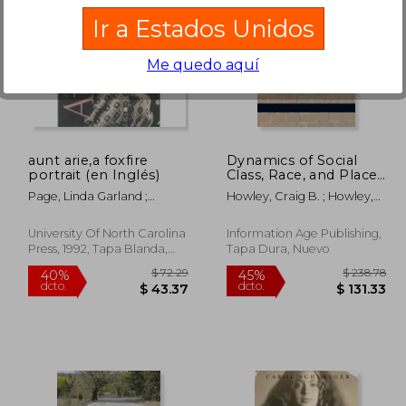
Ir a Estados Unidos
Me quedo aquí
 63.89
$ 283.39
40%
40%
dcto.
dcto.
35.14
$ 170.03
aunt arie,a foxfire
Dynamics of Social
portrait (en Inglés)
Class, Race, and Place
in Rural Education (Hc)
Page, Linda Garland ;
Howley, Craig B. ; Howley,
(en Inglés)
Wigginton, Eliot
Craig B. ; Howley, Aimee
University Of North Carolina
Information Age Publishing,
Press, 1992, Tapa Blanda,
Tapa Dura, Nuevo
Nuevo