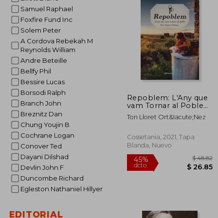
Samuel Raphael
Foxfire Fund Inc
Solem Peter
A Cordova Rebekah M
Reynolds William
Andre Beteille
Bellfy Phil
Bessire Lucas
Borsodi Ralph
Repoblem: L'Any que
Branch John
vam Tornar al Poble
(Altres Cossetània) (en
Breznitz Dan
Ton Lloret Ort&Iacute;Nez
Catalán)
Chung Youjin B
Cochrane Logan
Cossetania, 2021, Tapa
Blanda, Nuevo
Conover Ted
Dayani Dilshad
Devlin John F
Duncombe Richard
Egleston Nathaniel Hillyer
EDITORIAL