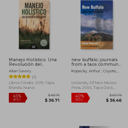
Manejo Holístico. Una
new buffalo: journals
Revolución del
from a taos commune
Sentido Común Para
(en Inglés)
Allan Savory
Kopecky, Arthur ; Coyote,
Regenerar Nuestro
Peter
(5)
Ambiente - Allan
Savory; Jody
Libros Cóndor, 2019, Tapa
University Of New Mexico
Butterfield - Libro
Blanda, Nuevo
Press, 2004, Tapa Dura,
Físico
Nuevo
$ 57.14
$ 66.75
45%
40%
dcto.
dcto.
34.28
$ 36.71