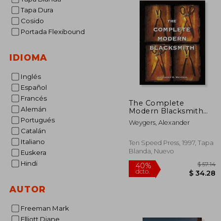
Tapa Dura
Cosido
Portada Flexibound
IDIOMA
Inglés
Español
Francés
The Complete
Alemán
Modern Blacksmith
(en Inglés)
Portugués
Weygers, Alexander
Catalán
Italiano
Ten Speed Press, 1997, Tapa
Blanda, Nuevo
Euskera
Hindi
AUTOR
40%
Freeman Mark
dcto.
$ 
Elliott Diane