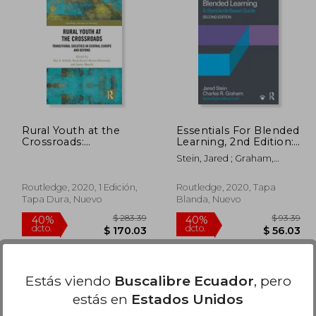
 38.99
$ 34.76
45%
40%
dcto.
dcto.
23.39
$ 19.12
Rural Youth at the
Essentials For Blended
Crossroads:
Learning, 2nd Edition:
Transitional Societies
A Standards-based
Stein, Jared ; Graham,
in Central Europe and
Guide (essentials Of
Charles R.
Beyond (Routledge
Online Learning) (en
Advances in Sociology)
Inglés)
Routledge, 2020, 1 Edición,
Routledge, 2020, Tapa
(en Inglés)
Tapa Dura, Nuevo
Blanda, Nuevo
Estás viendo
Buscalibre Ecuador
, pero
estás en
Estados Unidos