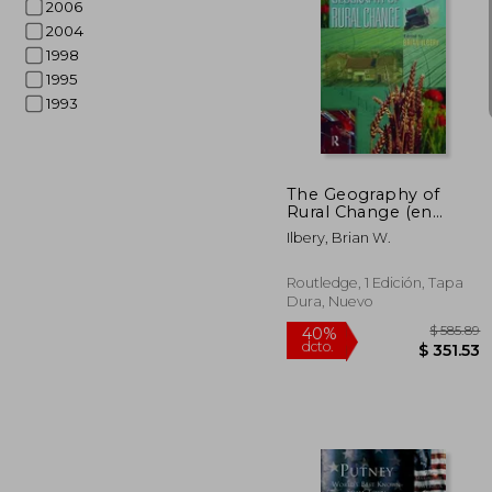
2006
2004
1998
1995
$
1993
45%
dcto.
$ 
The Geography of
Rural Change (en
Inglés)
Ilbery, Brian W.
Routledge, 1 Edición, Tapa
Dura, Nuevo