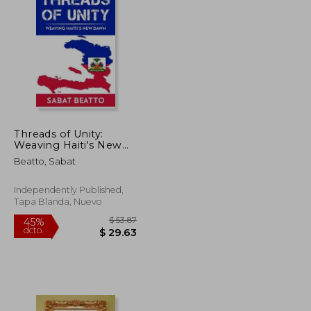
$ 388.39
$ 50.26
40%
dcto.
$ 233.03
$ 30.16
Threads of Unity:
Weaving Haiti's New
Dawn (en Inglés)
Beatto, Sabat
Independently Published,
Tapa Blanda, Nuevo