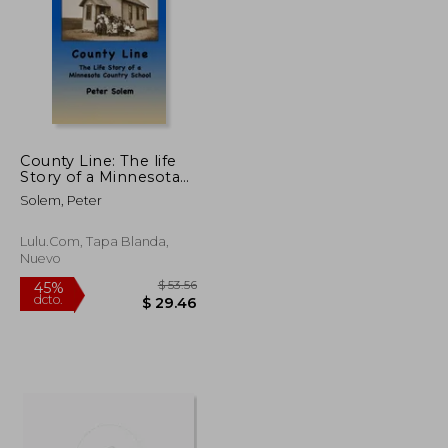
County Line: The life
$ 51.91
$ 44.17
Story of a Minnesota
45%
Country School (en
dcto.
$ 28.55
$ 24.29
Solem, Peter
Inglés)
Lulu.com, Tapa Blanda,
Nuevo