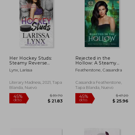
 40.77
$ 51.33
45%
45%
dcto.
dcto.
22.42
$ 28.23
Her Hockey Studs:
Rejected in the
Steamy Reverse
Hollow: A Steamy
Harem Romance
Paranormal/Humorous/Sh
Lynx, Larissa
Featherstone, Cassandra
(1And2) (Power
(en Inglés)
Players Hockey) (en
Inglés)
Literary Madness, 2021, Tapa
Cassandra Featherstone,
Blanda, Nuevo
Tapa Blanda, Nuevo