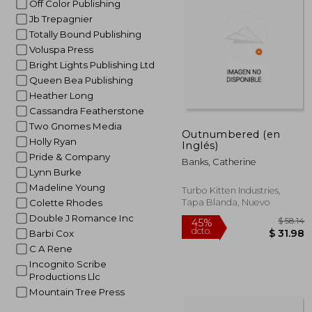
Off Color Publishing
$
45%
Jb Trepagnier
dcto.
$ 
Totally Bound Publishing
Voluspa Press
Bright Lights Publishing Ltd
Queen Bea Publishing
Heather Long
Cassandra Featherstone
Two Gnomes Media
Outnumbered (en
Holly Ryan
Inglés)
Pride & Company
Banks, Catherine
Lynn Burke
Madeline Young
Turbo Kitten Industries,
Tapa Blanda, Nuevo
Colette Rhodes
Double J Romance Inc
Barbi Cox
C A Rene
Incognito Scribe
Productions Llc
Mountain Tree Press