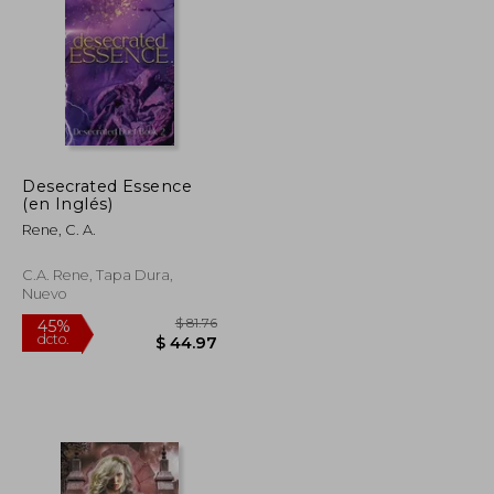
$ 46.45
$ 41.20
45%
dcto.
$ 25.55
$ 22.66
Desecrated Essence
(en Inglés)
Rene, C. A.
C.A. Rene, Tapa Dura,
Nuevo