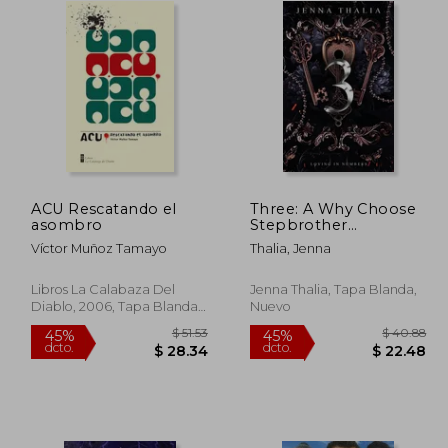
ACU Rescatando el
Three: A Why Choose
asombro
Stepbrother
Romance (en Inglés)
Víctor Muñoz Tamayo
Thalia, Jenna
Libros La Calabaza Del
Jenna Thalia, Tapa Blanda,
Diablo, 2006, Tapa Blanda,
Nuevo
Nuevo
 48.53
$ 51.53
45%
45%
dcto.
dcto.
26.69
$ 28.34