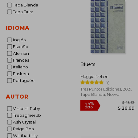
Tapa Blanda
Tapa Dura
IDIOMA
Inglés
Español
Alemán
Francés
Bluets
Italiano
Euskera
Maggie Nelson
Portugués
(1)
Tres Puntos Ediciones, 2021,
Tapa Blanda, Nuevo
AUTOR
Vincent Ruby
Trepagnier Jb
Ash Crystal
Paige Bea
$
45%
dcto.
$ 
Wildhart Lily