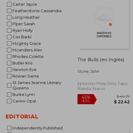
Carter Jayce
Featherstone Cassandra
Long Heather
Piper Sarah
Ryan Holly
Cox Barbi
Mcginty Grace
Mcanders Alex
Rhodes Colette
The Bulls (en Inglés)
Butler Kris
Newton Eve
Stone, John
Rowan Sierra
St James Jeanne Literary
Epicenter Press (WA), Tapa
Queens
Blanda, Nuevo
Burke Lynn
Carew Opal
EDITORIAL
Independently Published