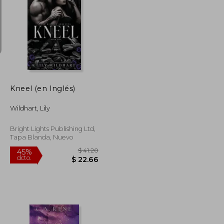
$ 128.71
$ 51.30
45%
dcto.
$ 77.23
$ 28.22
Kneel (en Inglés)
Wildhart, Lily
Bright Lights Publishing Ltd,
Tapa Blanda, Nuevo