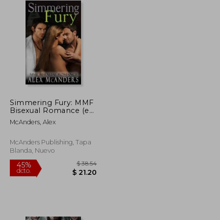
Simmering Fury: MMF
Bisexual Romance (en
Inglés)
McAnders, Alex
McAnders Publishing, Tapa
Blanda, Nuevo
$ 40.88
$ 38.54
45%
dcto.
$ 22.48
$ 21.20