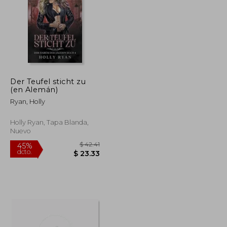
Der Teufel sticht zu
$ 50.64
$ 81.76
(en Alemán)
45%
dcto.
$ 27.85
$ 44.97
Ryan, Holly
Holly Ryan, Tapa Blanda,
Nuevo