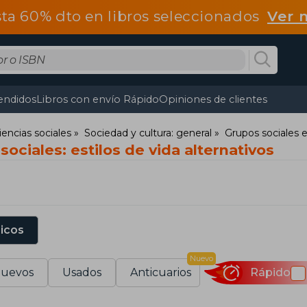
ta 60% dto en libros seleccionados
Ver 
endidos
Libros con envío Rápido
Opiniones de clientes
iencias sociales
Sociedad y cultura: general
Grupos sociales 
sociales: estilos de vida alternativos
sicos
Nuevo
uevos
Usados
Anticuarios
Rápido