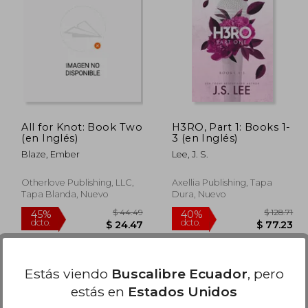
$ 58.14
$ 39.70
45%
45%
dcto.
dcto.
31.98
$ 21.83
All for Knot: Book Two
H3RO, Part 1: Books 1-
(en Inglés)
3 (en Inglés)
Blaze, Ember
Lee, J. S.
Otherlove Publishing, LLC,
Axellia Publishing, Tapa
Tapa Blanda, Nuevo
Dura, Nuevo
Estás viendo
Buscalibre Ecuador
, pero
estás en
Estados Unidos