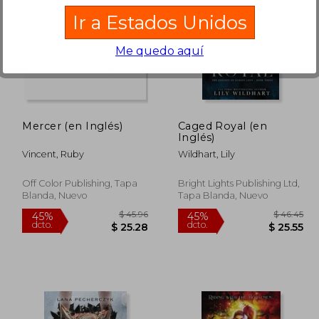
Ir a Estados Unidos
Me quedo aquí
 49.98
$ 44.49
45%
40%
dcto.
dcto.
27.49
$ 24.47
Mercer (en Inglés)
Caged Royal (en
Inglés)
Vincent, Ruby
Wildhart, Lily
Off Color Publishing, Tapa
Bright Lights Publishing Ltd,
Blanda, Nuevo
Tapa Blanda, Nuevo