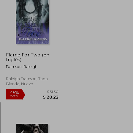
$ 47.20
$ 49.34
45%
dcto.
$ 25.96
$ 27.14
Flame For Two (en
Inglés)
Damson, Raleigh
Raleigh Damson, Tapa
Blanda, Nuevo