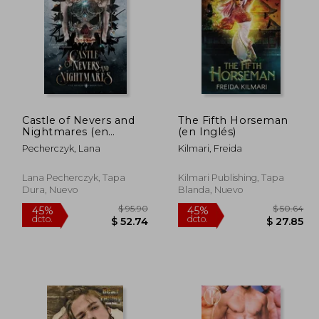
 38.80
$ 45.96
45%
45%
dcto.
dcto.
21.34
$ 25.28
Castle of Nevers and
The Fifth Horseman
Nightmares (en
(en Inglés)
Inglés)
Pecherczyk, Lana
Kilmari, Freida
Lana Pecherczyk, Tapa
Kilmari Publishing, Tapa
Dura, Nuevo
Blanda, Nuevo