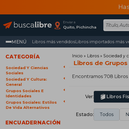
Has
Enviar a
Quito, Pichincha
MENÚ
Libros más vendidos
Libros importados más v
Inicio
Libros
Sociedad y c
CATEGORÍA
Libros de Grupos 
Sociedad Y Ciencias
Sociales
Encontramos 708 Libros
Sociedad Y Cultura:
General
Grupos Sociales E
Identidades
Ver:
Libros Fí
Grupos Sociales: Estilos
De Vida Alternativos
Estado:
Todos
N
ENCUADERNACIÓN