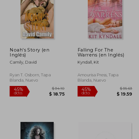
Noah's Story (en
Falling For The
$ 57.76
$ 95.90
Inglés)
Warrens (en Inglés)
45%
45%
dcto.
dcto.
34.66
$ 52.74
Camily, David
Kyndall, Kit
Ryan T. Osborn, Tapa
Amourisa Press, Tapa
Blanda, Nuevo
Blanda, Nuevo