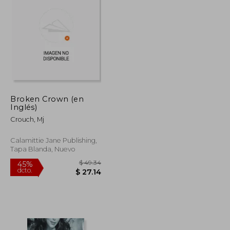
$ 43.80
$ 45.76
45%
dcto.
$ 24.09
$ 25.17
Broken Crown (en
Inglés)
ifter/Romance
Crouch, Mj
Calamittie Jane Publishing,
Tapa Blanda, Nuevo