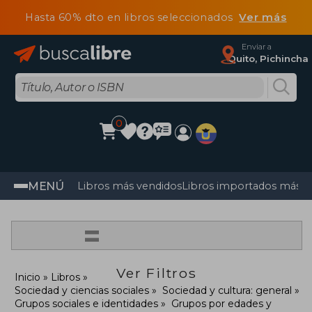
Hasta 60% dto en libros seleccionados
Ver más
Enviar a
Quito, Pichincha
0
MENÚ
Libros más vendidos
Libros importados más v
=
Ver Filtros
Inicio
Libros
Sociedad y ciencias sociales
Sociedad y cultura: general
Grupos sociales e identidades
Grupos por edades y