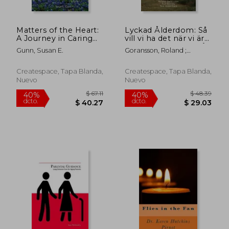
Matters of the Heart:
Lyckad Ålderdom: Så
A Journey in Caring
vill vi ha det när vi är
for Aging Loved Ones
gamla nog att förstå
Gunn, Susan E.
Goransson, Roland ;
(en Inglés)
vad som är viktigt (en
Sodermark, Tore ; Svirsky,
Sueco)
Rolf
Createspace, Tapa Blanda,
Createspace, Tapa Blanda,
Nuevo
Nuevo
$ 52.11
$ 36.
40%
40%
dcto.
dcto.
$ 31.27
$ 22.