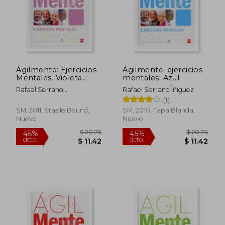
$ 20.76
45%
dcto.
$ 11.42
$ 19.
Ágilmente: Ejercicios
Ágilmente: ejercicios
Mentales. Violeta
mentales. Azul
Claro
Rafael Serrano
Rafael Serrano Íñiguez
&Iacute;&Ntilde;Iguez;
(1)
Bernardo L&Oacute;Pez
SM, 2011, Staple Bound,
SM, 2010, Tapa Blanda,
G&Oacute;Mez
Nuevo
Nuevo