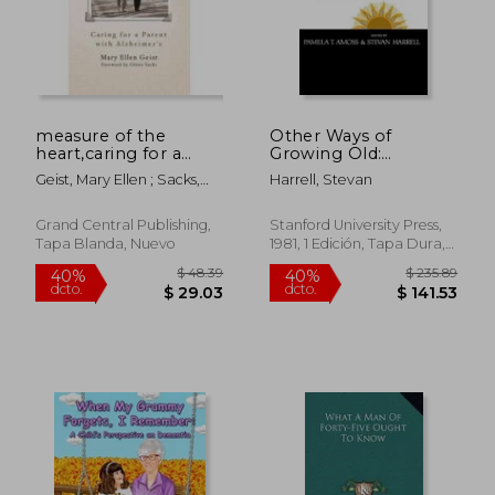
$ 20.76
$ 20.
45%
45%
dcto.
dcto.
$ 11.42
$ 11.
measure of the
Other Ways of
heart,caring for a
Growing Old:
parent with
Anthropological
Geist, Mary Ellen ; Sacks,
Harrell, Stevan
alzheimer´s (en
Perspectives (en
Oliver W.
Inglés)
Inglés)
Grand Central Publishing,
Stanford University Press,
Tapa Blanda, Nuevo
1981, 1 Edición, Tapa Dura,
Nuevo