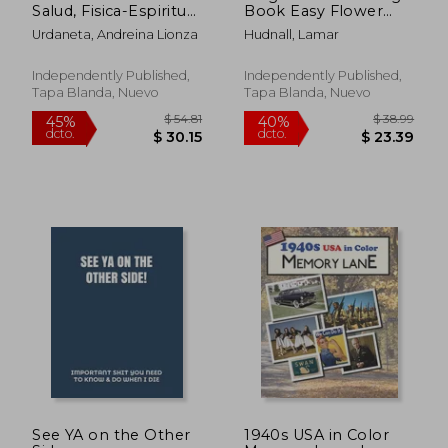
Salud, Fisica-Espiritual
Book Easy Flower
Para La Mujer De
Patterns: Floral
Urdaneta, Andreina Lionza
Hudnall, Lamar
Avanzada Edad: Viva
Coloring Sheets For
La Vida (en Inglés)
Elderly Adults,
Calming Designs And
Independently Published,
Independently Published,
Illustrations To Color
Tapa Blanda, Nuevo
Tapa Blanda, Nuevo
(en Inglés)
$ 40.86
$ 40.
40%
40%
dcto.
dcto.
$ 24.52
$ 24.
See YA on the Other
1940s USA in Color