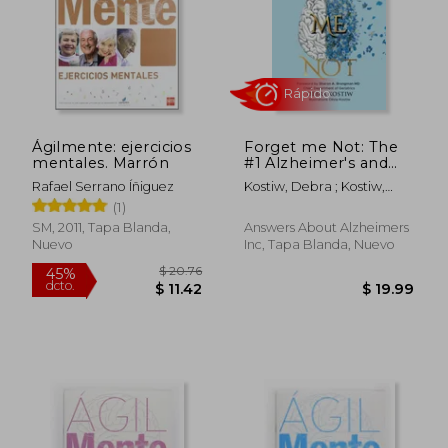
Ágilmente: ejercicios
Forget me Not: The
mentales. Marrón
#1 Alzheimer's and
Dementia Guide for
Rafael Serrano Íñiguez
Kostiw, Debra ; Kostiw,
Professional and
Olivia ; Brangman, Sharon
(1)
Family Caregivers (en
A.
Inglés)
SM, 2011, Tapa Blanda,
Answers About Alzheimers
Nuevo
Inc, Tapa Blanda, Nuevo
Rápido