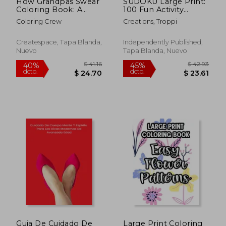
How Grandpas Swear
SUDOKU Large Print:
Coloring Book: A
100 Fun Activity
Funny, Irreverent,
Puzzles! (en Inglés)
Coloring Crew
Creations, Troppi
Clean Swear Word
Grandpa Coloring
Book Gift Idea (en
Createspace, Tapa Blanda,
Independently Published,
Inglés)
Nuevo
Tapa Blanda, Nuevo
$ 49.94
$ 53
40%
40%
dcto.
dcto.
$ 29.96
$ 32.
Guia De Cuidado De
Large Print Coloring