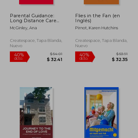
Parental Guidance:
Flies in the Fan (en
Long Distance Care
Inglés)
for Aging Parents (en
McGinley, Ana
Pirnot, Karen Hutchins
Inglés)
Createspace, Tapa Blanda,
Createspace, Tapa Blanda,
Nuevo
Nuevo