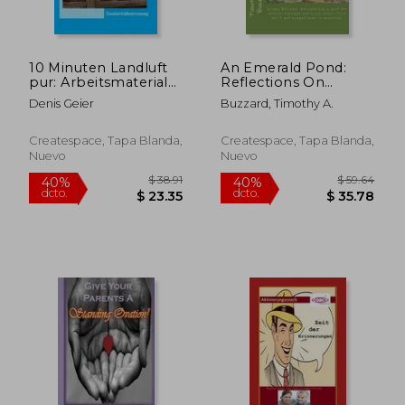
10 Minuten Landluft
An Emerald Pond:
pur: Arbeitsmaterial
Reflections On
zur
Heaven And Earth (en
Denis Geier
Buzzard, Timothy A.
Seniorenbetreuung
Inglés)
Createspace, Tapa Blanda,
Createspace, Tapa Blanda,
Nuevo
Nuevo
$ 90.66
$ 39.
45%
40%
dcto.
dcto.
$ 49.86
$ 23.