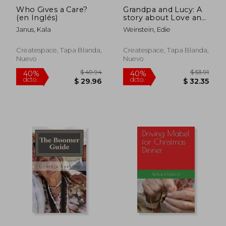
Who Gives a Care?
Grandpa and Lucy: A
(en Inglés)
story about Love and
Dementia (en Inglés)
Janus, Kala
Weinstein, Edie
Createspace, Tapa Blanda,
Createspace, Tapa Blanda,
Nuevo
Nuevo
$ 38.99
$ 55.
40%
40%
dcto.
dcto.
$ 23.39
$ 33.