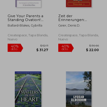
Give Your Parents a
Zeit der
Standing Ovation!:
Erinnerungen:
For Caregivers of
Begleitheft zur
Ballard-Blakes, Gybrilla
Geier, Denis D.
Elderly Parents (en
Seniorenbetreuung
Inglés)
(en Alemán)
Createspace, Tapa Blanda,
Createspace, Tapa Blanda,
Nuevo
Nuevo
$ 38.91
$ 59.
40%
40%
dcto.
dcto.
$ 23.35
$ 35.