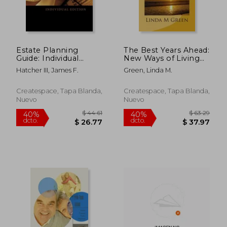
Estate Planning
The Best Years Ahead:
Guide: Individual
New Ways of Living
Edition (en Inglés)
(en Inglés)
Hatcher III, James F.
Green, Linda M.
Createspace, Tapa Blanda,
Createspace, Tapa Blanda,
Nuevo
Nuevo
$ 37.11
$ 43.
40%
40%
dcto.
dcto.
$ 22.27
$ 26.