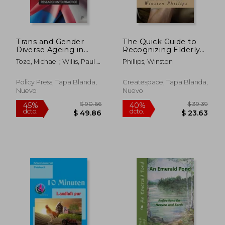
Trans and Gender
The Quick Guide to
Diverse Ageing in
Recognizing Elderly
Care Contexts:
Fraud: Elderly
Toze, Michael ; Willis, Paul ;
Phillips, Winston
Research Into
Financial Abuse
Hafford-Letchfield, Trish
Practice (en Inglés)
Prevention Made
Easy (en Inglés)
Policy Press, Tapa Blanda,
Createspace, Tapa Blanda,
Nuevo
Nuevo
$ 37.11
$ 221.
40%
45%
dcto.
dcto.
$ 22.27
$ 121.