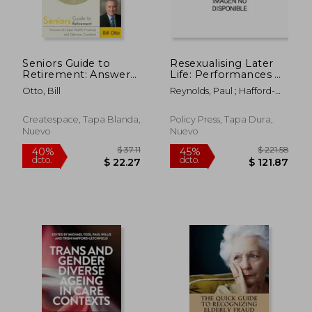
Seniors Guide to
Resexualising Later
Retirement: Answers
Life: Performances of
to Legal, Health,
Older Sexual and
Otto, Bill
Reynolds, Paul ; Hafford-
Financial and
Intimate Citizenship
Letchfield, Trish ; Simpson,
Eldercare Questions
(en Inglés)
Paul
(en Inglés)
Createspace, Tapa Blanda,
Policy Press, Tapa Dura,
Nuevo
Nuevo
$ 44.61
$ 63.
40%
40%
dcto.
dcto.
$ 26.77
$ 37.