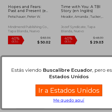
Hopes and Fears:
Time with You: A TBI
Past and Present (en
Story (en Inglés)
Inglés)
Petschauer, Peter W.
Meador, Amanda ; Tucker,
Anne-Marie
$ 53.99
$ 39.
40%
40%
dcto.
dcto.
$ 32.39
$ 23.
Mindmend Publishing Co.,
Jozef Syndicate, Tapa
Tapa Blanda, Nuevo
Blanda, Nuevo
Estás viendo
Buscalibre Ecuador
, pero e
Estados Unidos
Ir a Estados Unidos
Me quedo aquí