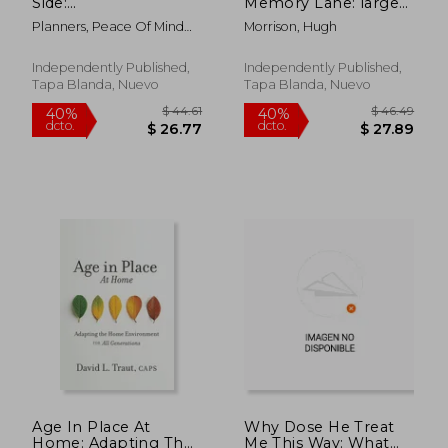
Side:
Memory Lane: large
*HumorousTheme
print book for
Planners, Peace Of Mind
Morrison, Hugh
Final Wishes Checklist
dementia patients
And Heart
& End of Life
(en Inglés)
Planning Organizer*
Independently Published,
Independently Published,
(en Inglés)
Tapa Blanda, Nuevo
Tapa Blanda, Nuevo
$ 41.16
$ 42.
40%
45%
dcto.
dcto.
$ 24.70
$ 23.
Age In Place At
Why Dose He Treat
Home: Adapting The
Me This Way: What