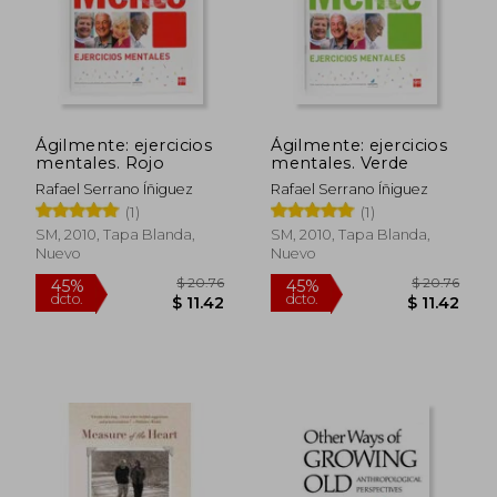
$ 20.76
$ 20.
45%
45%
dcto.
dcto.
$ 11.42
$ 11.
Ágilmente: ejercicios
Ágilmente: ejercicios
mentales. Rojo
mentales. Verde
Rafael Serrano Íñiguez
Rafael Serrano Íñiguez
(1)
(1)
SM, 2010, Tapa Blanda,
SM, 2010, Tapa Blanda,
Nuevo
Nuevo