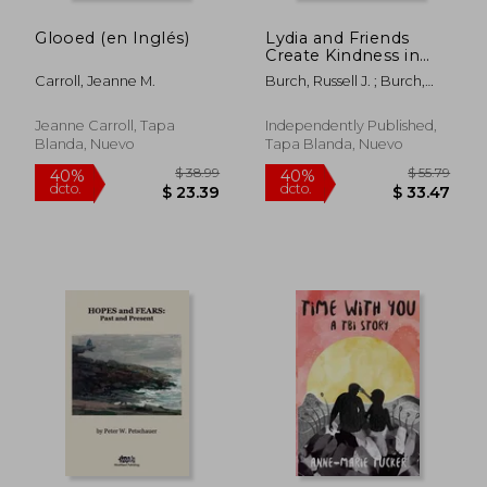
Glooed (en Inglés)
Lydia and Friends
$ 54.01
$ 53
40%
40%
Create Kindness in
dcto.
dcto.
$ 32.41
$ 32.
Their Neighborhoods:
Carroll, Jeanne M.
Burch, Russell J. ; Burch,
Kindness & Love
Donna J.
create Friendship (en
Inglés)
Jeanne Carroll, Tapa
Independently Published,
Blanda, Nuevo
Tapa Blanda, Nuevo