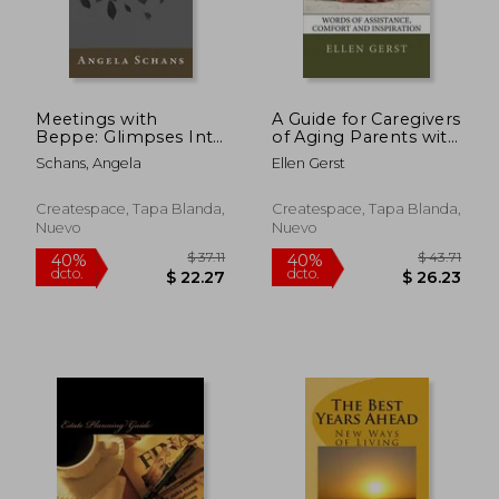
Meetings with
A Guide for Caregivers
Beppe: Glimpses Into
of Aging Parents with
a Frieslandic
Alzheimer's: Words of
Schans, Angela
Ellen Gerst
Grandmother's
Assistance, Comfort
$ 50.16
$ 125
40%
40%
Spirituality (en Inglés)
and Inspiration
dcto.
dcto.
$ 30.10
$ 75.
Createspace, Tapa Blanda,
Createspace, Tapa Blanda,
Nuevo
Nuevo