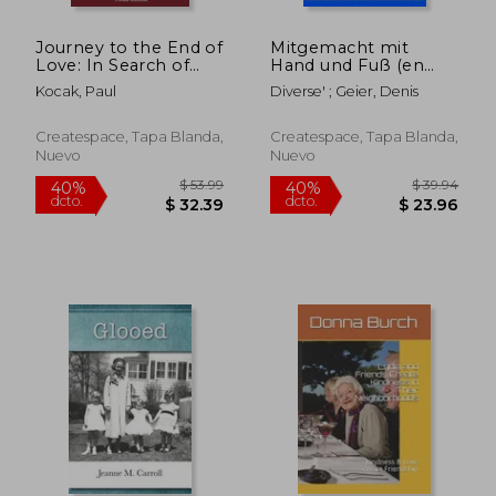
$ 67.11
$ 48.
40%
40%
dcto.
dcto.
$ 40.27
$ 29.
Journey to the End of
Mitgemacht mit
Love: In Search of
Hand und Fuß (en
Leonard Cohen --
Alemán)
Kocak, Paul
Diverse' ; Geier, Denis
And My Self (en
Inglés)
Createspace, Tapa Blanda,
Createspace, Tapa Blanda,
Nuevo
Nuevo