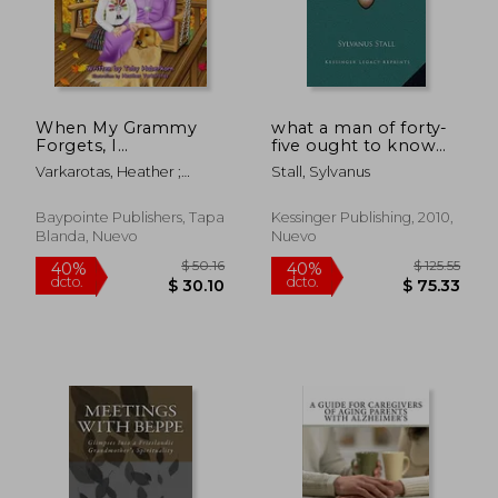
When My Grammy
what a man of forty-
$ 48.39
$ 235.
40%
40%
Forgets, I
five ought to know
dcto.
dcto.
$ 29.03
$ 141.
Remember: A Child's
(en Inglés)
Varkarotas, Heather ;
Stall, Sylvanus
Perspective on
Haberkorn, Toby
Dementia (en Inglés)
Baypointe Publishers, Tapa
Kessinger Publishing, 2010,
Blanda, Nuevo
Nuevo