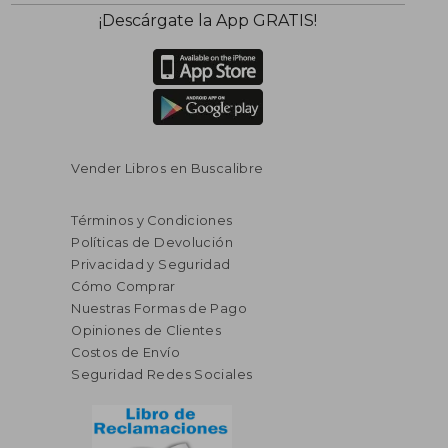
$ 47.16
$ 40.
40%
40%
¡Descárgate la App GRATIS!
dcto.
dcto.
$ 28.30
$ 24.
Vender Libros en Buscalibre
Términos y Condiciones
Políticas de Devolución
Privacidad y Seguridad
Cómo Comprar
Nuestras Formas de Pago
Opiniones de Clientes
Costos de Envío
Seguridad Redes Sociales