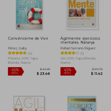
Convénceme de Vivir
Ágilmente: ejercicios
mentales. Naranja
Pérez, Gaby
Rafael Serrano Íñiguez
(4)
(1)
Planeta, 2019, Tapa
SM, 2010, Tapa Blanda,
Blanda, Nuevo
Nuevo
$ 42.65
$ 20.
45%
45%
dcto.
dcto.
$ 23.46
$ 11.