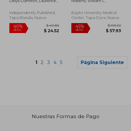
Delys-Damiron, Laurence ;
Roberts, William C.
Francés)
Correia Estradas, Antonio
Independently Published,
Baylor University Medical
Tapa Blanda, Nuevo
Center, Tapa Dura, Nuevo
1
2
3
4
5
Página Siguiente
Nuestras Formas de Pago
$ 65.75
$ 46.
45%
40%
dcto.
dcto.
$ 36.16
$ 27.