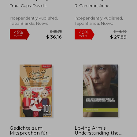
Home Environment
Gose On In The Mind
Traut Caps, David L.
R. Cameron, Anne
For All Generations
Of An Angry And
(en Inglés)
Controlling Men (en
Inglés)
Independently Published,
Independently Published,
Tapa Blanda, Nuevo
Tapa Blanda, Nuevo
$ 54.81
$ 38.
45%
40%
dcto.
dcto.
$ 30.15
$ 23.
Gedichte zum
Loving Arm's:
Mitsprechen für
Understanding the