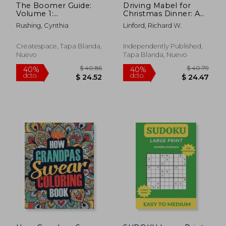
The Boomer Guide:
Driving Mabel for
Volume 1:
Christmas Dinner: A
Independence at
true story. A play. (en
Rushing, Cynthia
Linford, Richard W.
Home (en Inglés)
Inglés)
Createspace, Tapa Blanda,
Independently Published,
Nuevo
Tapa Blanda, Nuevo
$ 83.36
$ 48.
40%
40%
dcto.
dcto.
$ 50.02
$ 29.