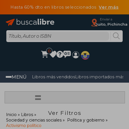
Hasta 60% dto en libros seleccionados
Ver más
Enviar a
Quito, Pichincha
0
MENÚ
Libros más vendidos
Libros importados más v
=
Ver Filtros
Inicio
Libros
Sociedad y ciencias sociales
Política y gobierno
Activismo político