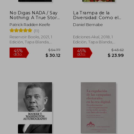
No Digas NADA / Say
La Trampa de la
Nothing: A True Story
Diversidad: Como el
of Murder and
Neoliberalismo
Patrick Radden Keefe
Daniel Bernabe
Memory in Northern
Fragmento la
(11)
Ireland
Identidad de la Clase
Trabajadora
Reservoir Books, 2021, 1
Ediciones Akal, 2018, 1
Edición, Tapa Blanda,
Edición, Tapa Blanda,
Nuevo
Nuevo
$ 46.94
$ 61
45%
45%
dcto.
dcto.
$ 25.82
$ 33.