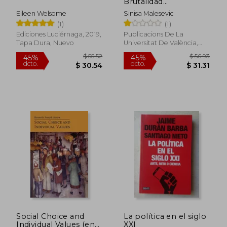
Brutalidad
dcto.
dcto.
$ 26.25
$ 27.
Organizada: Una
Eileen Welsome
Sinisa Malesevic
Sociología Histórica
(1)
(1)
de la Violencia
Ediciones Luciérnaga, 2019,
Publicacions De La
Tapa Dura, Nuevo
Universitat De València,
2020, 1 Edición, Tapa
Blanda, Nuevo
Social Choice and
La política en el siglo
Individual Values (en
XXI