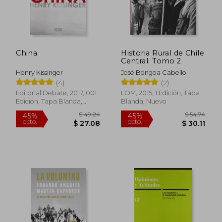
China
Historia Rural de Chile
Central. Tomo 2
Henry Kissinger
José Bengoa Cabello
(4)
(2)
Editorial Debate, 2017, 001
LOM, 2015, 1 Edición, Tapa
Edición, Tapa Blanda,
Blanda, Nuevo
Nuevo
$ 49.24
$ 54.
45%
45%
dcto.
dcto.
$ 27.08
$ 30.