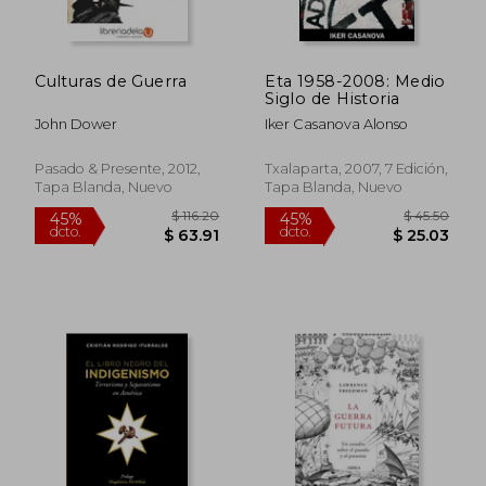
$ 36.87
$ 31
45%
45%
dcto.
dcto.
$ 20.28
$ 17.
Culturas de Guerra
Eta 1958-2008: Medio
Siglo de Historia
John Dower
Iker Casanova Alonso
Pasado & Presente, 2012,
Txalaparta, 2007, 7 Edición,
Tapa Blanda, Nuevo
Tapa Blanda, Nuevo