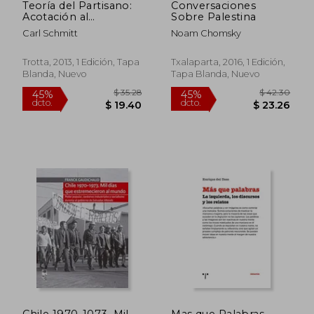
Teoría del Partisano:
Conversaciones
Acotación al
Sobre Palestina
Concepto de lo
Carl Schmitt
Noam Chomsky
Político
Trotta, 2013, 1 Edición, Tapa
Txalaparta, 2016, 1 Edición,
Blanda, Nuevo
Tapa Blanda, Nuevo
$ 82.49
$ 58.
45%
45%
dcto.
dcto.
$ 45.37
$ 31.
Chile 1970-1073. Mil
Mas que Palabras