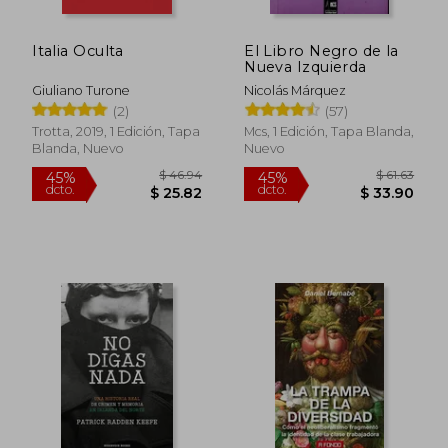
Italia Oculta
El Libro Negro de la
Nueva Izquierda
Giuliano Turone
Nicolás Márquez
(2)
(57)
Trotta, 2019, 1 Edición, Tapa
Mcs, 1 Edición, Tapa Blanda,
Blanda, Nuevo
Nuevo
$ 39.87
$ 39.
45%
45%
dcto.
dcto.
$ 21.93
$ 21.