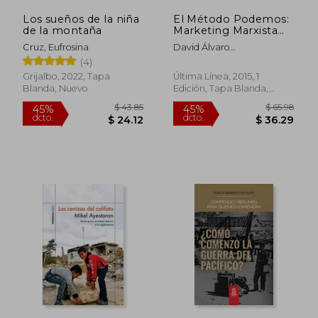
Los sueños de la niña
El Método Podemos:
de la montaña
Marketing Marxista
Para Partidos no
Cruz, Eufrosina
David Álvaro
Marxistas
García,Enrique Alberto
(4)
Fonseca Porras
Grijalbo, 2022, Tapa
Última Línea, 2015, 1
Blanda, Nuevo
Edición, Tapa Blanda,
Nuevo
$ 37.11
$ 51
40%
45%
dcto.
dcto.
$ 22.27
$ 28.