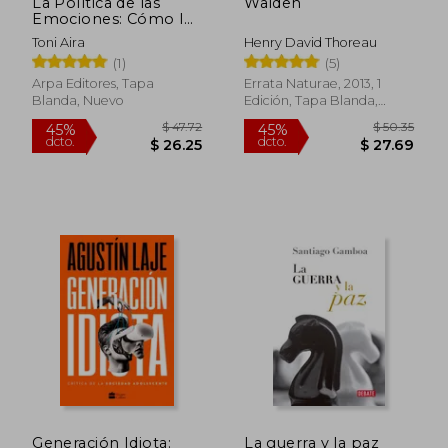
La Política de las
Walden
Emociones: Cómo los
Sentimientos
Toni Aira
Henry David Thoreau
Gobiernan el Mundo
(1)
(5)
Arpa Editores, Tapa
Errata Naturae, 2013, 1
Blanda, Nuevo
Edición, Tapa Blanda,
Nuevo
$ 49.60
$ 96.
45%
45%
dcto.
dcto.
$ 27.28
$ 52.
Generación Idiota:
La guerra y la paz