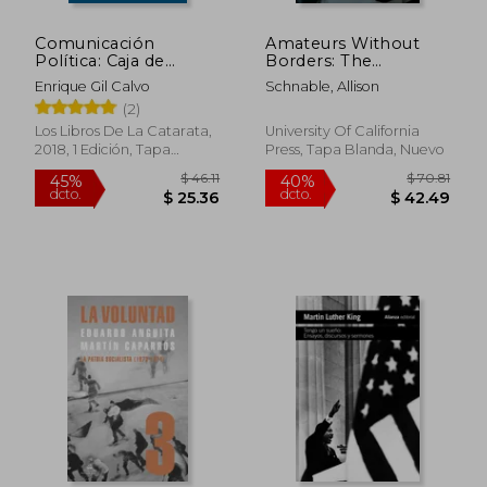
Comunicación
Amateurs Without
Política: Caja de
Borders: The
Herramientas
Aspirations and Limits
Enrique Gil Calvo
Schnable, Allison
of Global
(2)
Compassion (en
$ 43.19
$ 74.
45%
40%
Inglés)
Los Libros De La Catarata,
University Of California
dcto.
dcto.
$ 23.75
$ 44.
2018, 1 Edición, Tapa
Press, Tapa Blanda, Nuevo
Blanda, Nuevo