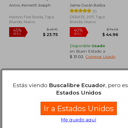
Inglés)
Arrow, Kenneth Joseph
Jaime Durán Barba
$ 48.
45%
(1)
dcto.
$ 19.47
$ 26.
Martino Fine Books, Tapa
DEBATE, 2017, Tapa
Blanda, Nuevo
Blanda, Nuevo
Disponible
Usado
en Buen Estado a
$ 31.02
.
Comprar Usado
Estás viendo
Buscalibre Ecuador
, pero e
Estados Unidos
Ir a Estados Unidos
Me quedo aquí