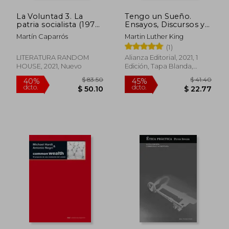
La Voluntad 3. La
Tengo un Sueño.
patria socialista (1973
Ensayos, Discursos y
- 1974)
Sermones
Martín Caparrós
Martin Luther King
(1)
LITERATURA RANDOM
Alianza Editorial, 2021, 1
HOUSE, 2021, Nuevo
Edición, Tapa Blanda,
Nuevo
$ 45.53
$ 9.
45%
15%
dcto.
dcto.
$ 25.04
$ 7.