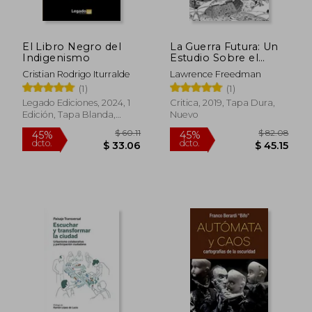
El Libro Negro del
La Guerra Futura: Un
$ 116.20
$ 45.
45%
45%
Indigenismo
Estudio Sobre el
dcto.
dcto.
$ 63.91
$ 25.
Pasado y el Presente
Cristian Rodrigo Iturralde
Lawrence Freedman
(1)
(1)
Legado Ediciones, 2024, 1
Critica, 2019, Tapa Dura,
Edición, Tapa Blanda,
Nuevo
Nuevo