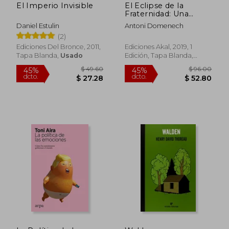
El Imperio Invisible
El Eclipse de la
Fraternidad: Una
Revisión Republicana
Daniel Estulin
Antoni Domenech
de la Tradición
(2)
Socialista: 8 (Reverso)
Ediciones Del Bronce, 2011,
Ediciones Akal, 2019, 1
Tapa Blanda,
Usado
Edición, Tapa Blanda,
Nuevo
$ 44.92
$ 41.
45%
45%
dcto.
dcto.
$ 24.71
$ 22.