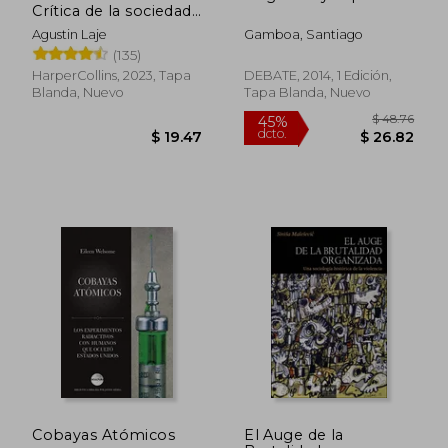
Crítica de la sociedad
adolescente
Agustin Laje
Gamboa, Santiago
(135)
HarperCollins, 2023, Tapa
DEBATE, 2014, 1 Edición,
Blanda, Nuevo
Tapa Blanda, Nuevo
Cobayas Atómicos
El Auge de la
$ 47.72
$ 50.
45%
45%