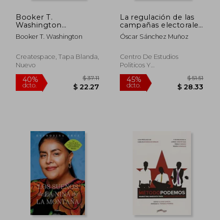
Booker T.
La regulación de las
Washington
campañas electorales
Autobiography
en la era digital.
Booker T. Washington
Óscar Sánchez Muñoz
Desinformación y
microsegmentación
en las redes sociales
Createspace, Tapa Blanda,
Centro De Estudios
con fines electorales
Nuevo
Politicos Y
Constitucionales, 2021,
Tapa Blanda, Nuevo
$ 54.77
$ 43.
45%
45%
dcto.
dcto.
$ 30.12
$ 23.