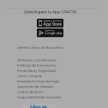
$ 62.98
$ 42.
45%
45%
¡Descárgate la App GRATIS!
dcto.
dcto.
$ 34.64
$ 23.
Vender Libros en Buscalibre
Términos y Condiciones
Políticas de Devolución
Privacidad y Seguridad
Cómo Comprar
Nuestras Formas de Pago
Opiniones de Clientes
Costos de Envío
Seguridad Redes Sociales