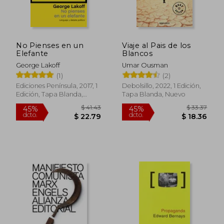
No Pienses en un
Viaje al Pais de los
Elefante
Blancos
George Lakoff
Umar Ousman
(1)
(2)
Ediciones Península, 2017, 1
Debolsillo, 2022, 1 Edición,
Edición, Tapa Blanda,
Tapa Blanda, Nuevo
Nuevo
$ 41.43
$ 33.
45%
45%