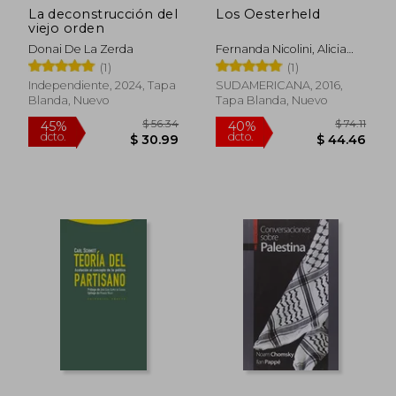
La deconstrucción del
Los Oesterheld
viejo orden
Donai De La Zerda
Fernanda Nicolini, Alicia
Beltrami
(1)
(1)
Independiente, 2024, Tapa
SUDAMERICANA, 2016,
Blanda, Nuevo
Tapa Blanda, Nuevo
$ 83.50
$ 41.
40%
45%
dcto.
dcto.
$ 50.10
$ 22.