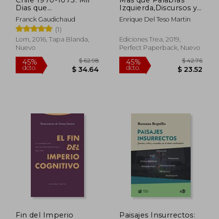
Dias que
Izquierda,Discursos y
Estremecieron al
Relatos
Franck Gaudichaud
Enrique Del Teso Martin
Mundo
(1)
Lom, 2016, Tapa Blanda,
Ediciones Trea, 2019,
Nuevo
Perfect Paperback, Nuevo
$ 56.34
$ 74
45%
40%
dcto.
dcto.
$ 30.99
$ 44.
Fin del Imperio
Paisajes Insurrectos: