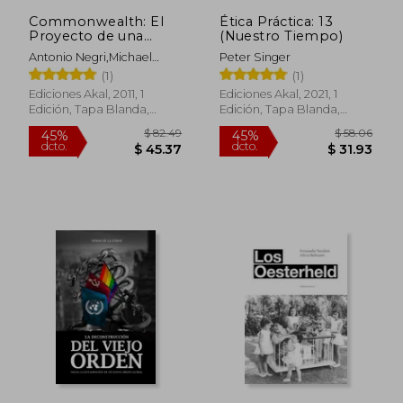
Commonwealth: El
Ética Práctica: 13
Proyecto de una
(Nuestro Tiempo)
Revolución del
Antonio Negri,Michael
Peter Singer
Común
Hardt
(1)
(1)
Ediciones Akal, 2011, 1
Ediciones Akal, 2021, 1
Edición, Tapa Blanda,
Edición, Tapa Blanda,
Nuevo
Nuevo
$ 46.11
$ 70.
45%
40%
dcto.
dcto.
$ 25.36
$ 42.