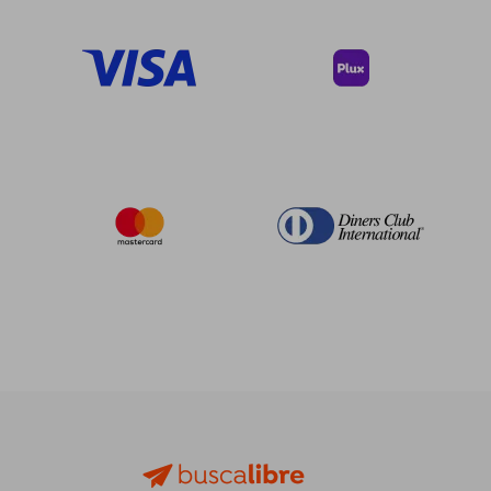
45%
45%
dcto.
dcto.
$ 19.40
$ 23.