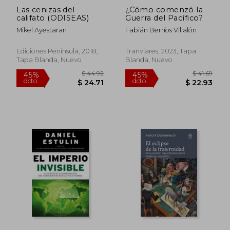
Las cenizas del
¿Cómo comenzó la
califato (ODISEAS)
Guerra del Pacífico?
Mikel Ayestaran
Fabián Berríos Villalón
Ediciones Península, 2018,
Tranviares, 2023, Tapa
Tapa Blanda, Nuevo
Blanda, Nuevo
$ 43.85
$ 65.
45%
45%
dcto.
dcto.
$ 24.12
$ 36.