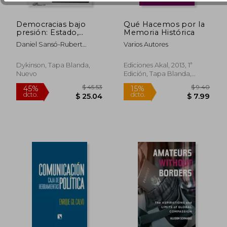
Democracias bajo
Qué Hacemos por la
presión: Estado,
Memoria Histórica
$ 55.52
$ 56.
45%
45%
Fuerzas Armadas y
Daniel Sansó-Rubert
Varios Autores
dcto.
dcto.
$ 30.54
$ 31.
Crimen Organizado
Pascual
en América Latina:
¿Éxito o fracaso de la
Dykinson, Tapa Blanda,
Ediciones Akal, 2013, 1ª
estrategia de
Nuevo
Edición, Tapa Blanda,
contención militar?
Nuevo