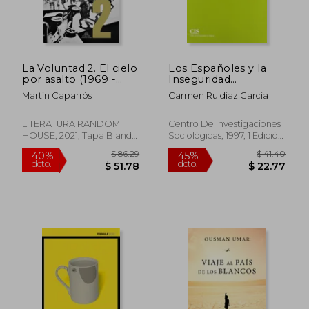
La Voluntad 2. El cielo
Los Españoles y la
por asalto (1969 -
Inseguridad
1973)
Ciudadana
Martín Caparrós
Carmen Ruidíaz García
LITERATURA RANDOM
Centro De Investigaciones
HOUSE, 2021, Tapa Blanda,
Sociológicas, 1997, 1 Edición,
Nuevo
Tapa Blanda, Nuevo
$ 86.29
$ 41.
40%
45%
dcto.
dcto.
$ 51.78
$ 22.