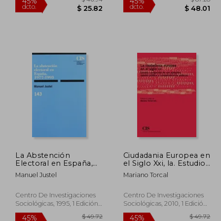
La Abstención
Ciudadania Europea en
Electoral en España,
el Siglo Xxi, la. Estudio
1977-1993
Comparado de
$ 91.35
$ 46.94
45%
45%
Manuel Justel
Mariano Torcal
dcto.
dcto.
50.24
$ 25.82
Centro De Investigaciones
Centro De Investigaciones
Sociológicas, 1995, 1 Edición,
Sociológicas, 2010, 1 Edición,
Tapa Blanda, Nuevo
Tapa Blanda, Nuevo