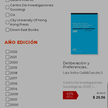
Centro De Investigaciones
Sociologi
Cis
City University Of Hong
Kong Press
Down East Books
$
45%
dcto.
$ 
AÑO EDICIÓN
2022
2021
2020
Deliberación y
Preferencias
2019
Ciudadanas: Un
Laia Jorba Gald&Oacute;S
2018
Enfoque Empírico. La
2017
Experiencia de
Córdoba
Centro De Investigaciones
2016
Sociológicas, 2009, 1
2014
Edición, Tapa Blanda,
2009
Nuevo
2001
2000