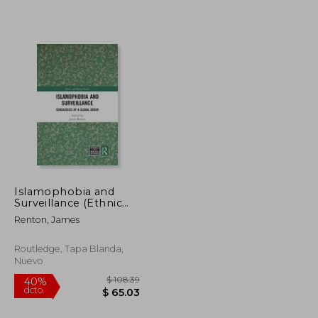
$ 32.51
$ 24.45
45%
dcto.
$ 17.88
$ 13.45
Islamophobia and
Surveillance (Ethnic
and Racial Studies) (en
Renton, James
Inglés)
Routledge, Tapa Blanda,
Nuevo