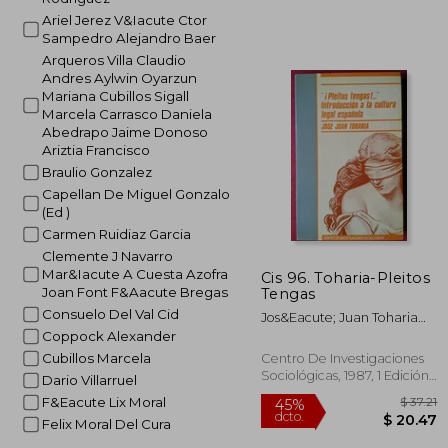
Ariel Jerez V&Iacute Ctor
Sampedro Alejandro Baer
Arqueros Villa Claudio
Andres Aylwin Oyarzun
Mariana Cubillos Sigall
Marcela Carrasco Daniela
Abedrapo Jaime Donoso
Ariztia Francisco
Braulio Gonzalez
Capellan De Miguel Gonzalo
(Ed )
Carmen Ruidiaz Garcia
Clemente J Navarro
Mar&Iacute A Cuesta Azofra
Cis 96. Toharia-Pleitos
Joan Font F&Aacute Bregas
Tengas
Consuelo Del Val Cid
Jos&Eacute; Juan Toharia
Cort&Eacute;S
Coppock Alexander
Cubillos Marcela
Centro De Investigaciones
Sociológicas, 1987, 1 Edición,
Dario Villarruel
Tapa Blanda,
Usado
F&Eacute Lix Moral
Felix Moral Del Cura