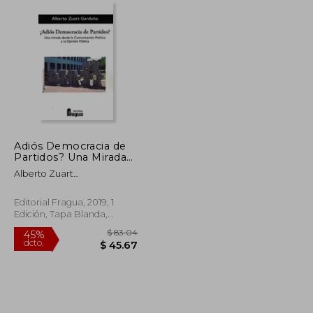
Adiós Democracia de
Partidos? Una Mirada
Desde la
Alberto Zuart
Comunicación Política
Gardu&Ntilde;O
y la Opinión Pública
Editorial Fragua, 2019, 1
Edición, Tapa Blanda,
Nuevo
$ 44.92
$ 83.04
45%
dcto.
$ 24.71
$ 45.67