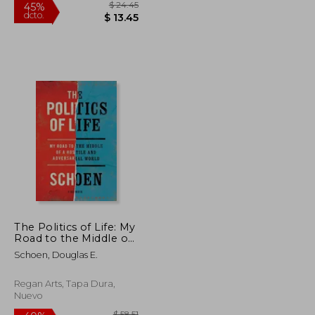
$ 24.45
$ 24.45
45%
The Politics of Life: My
dcto.
$ 13.45
$ 13.45
Road to the Middle of
a Hostile and
Schoen, Douglas E.
Adversarial World (en
Inglés)
Regan Arts, Tapa Dura,
Nuevo