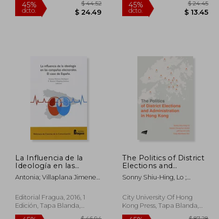
 76.77
$ 44.52
45%
45%
La Influencia de la
The Politics of District
dcto.
dcto.
42.22
$ 24.49
Ideología en las
Elections and
Campañas Electorales.
Administration in
Antonia; Villaplana Jimenez,
Sonny Shiu-Hing, Lo ;
El Caso de España.
Hong Kong (en Inglés)
F. Ramon Martinez
Steven Chung-Fun, Hung ;
Rodriguez
Jeff Hai-Chi, Loo
Editorial Fragua, 2016, 1
City University Of Hong
Edición, Tapa Blanda,
Kong Press, Tapa Blanda,
Nuevo
Nuevo