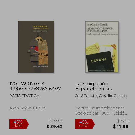
12011720120314
La Emigración
9788497768757 8497
Española en la
Encrucijada: Estudio
RAFIA EROTICA
Jos&Eacute; Castillo Castillo
Empírico de la
Emigración de
Retorno (Monografías)
Avon Books, Nuevo
Centro De Investigaciones
Sociológicas, 1980, 1 Edición,
Tapa Blanda,
Usado