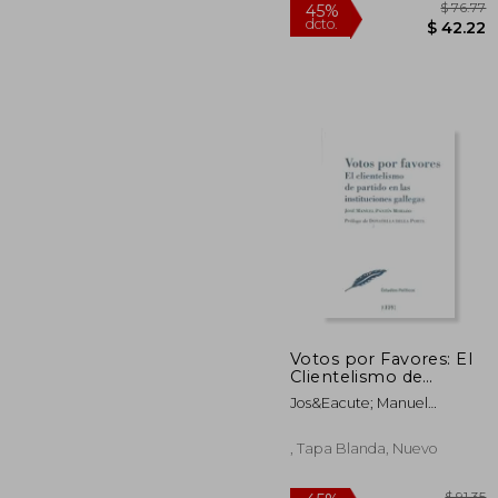
$
45%
Votos por Favores: El
dcto.
$ 
Clientelismo de
Partido en las
Jos&Eacute; Manuel
Instituciones Gallegas
Pant&Iacute;N Morado
, Tapa Blanda, Nuevo