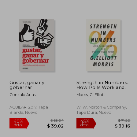
$ 37.21
$ 72.03
45%
45%
dcto.
dcto.
20.47
$ 39.62
Gustar, ganar y
Strength in Numbers:
gobernar
How Polls Work and
why we Need Them
Gonzalo Arias
Morris, G. Elliott
(en Inglés)
AGUILAR, 2017, Tapa
W. W. Norton & Company,
Blanda, Nuevo
Tapa Dura, Nuevo