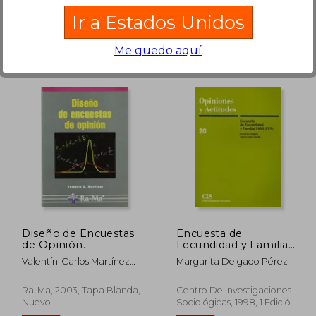
en Buen Estado a
$ 17.88
.
Ir a Estados Unidos
Comprar Usado
Me quedo aquí
$ 46.11
$ 41.40
45%
45%
dcto.
dcto.
25.36
$ 22.77
Diseño de Encuestas
Encuesta de
de Opinión.
Fecundidad y Familia
1995 (Ffs)
Valentín-Carlos Martínez
Margarita Delgado Pérez
Martín
Ra-Ma, 2003, Tapa Blanda,
Centro De Investigaciones
Nuevo
Sociológicas, 1998, 1 Edición,
Tapa Blanda, Nuevo