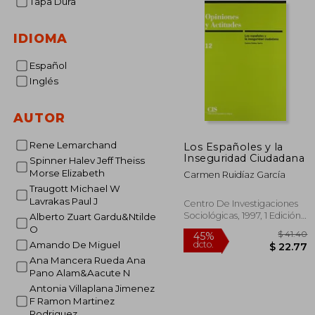
Tapa Dura
IDIOMA
Español
Inglés
AUTOR
Rene Lemarchand
Los Españoles y la
Inseguridad Ciudadana
Spinner Halev Jeff Theiss
Morse Elizabeth
Carmen Ruidíaz García
Traugott Michael W
Lavrakas Paul J
Centro De Investigaciones
Sociológicas, 1997, 1 Edición,
Alberto Zuart Gardu&Ntilde
Tapa Blanda, Nuevo
O
Amando De Miguel
Ana Mancera Rueda Ana
Pano Alam&Aacute N
Antonia Villaplana Jimenez
$
45%
F Ramon Martinez
dcto.
$ 
Rodriguez