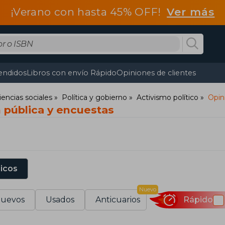
¡Verano con hasta 45% OFF!
Ver más
endidos
Libros con envío Rápido
Opiniones de clientes
iencias sociales
Política y gobierno
Activismo político
Opin
 pública y encuestas
sicos
Nuevo
uevos
Usados
Anticuarios
Rápido