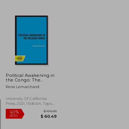
$ 71.20
$ 108.39
40%
dcto.
$ 39.16
$ 65.03
Political Awakening in
the Congo: The
Politics of
Rene Lemarchand
Fragmentation (en
Inglés)
University Of California
Press, 2021, 1 Edición, Tapa
Blanda, Nuevo