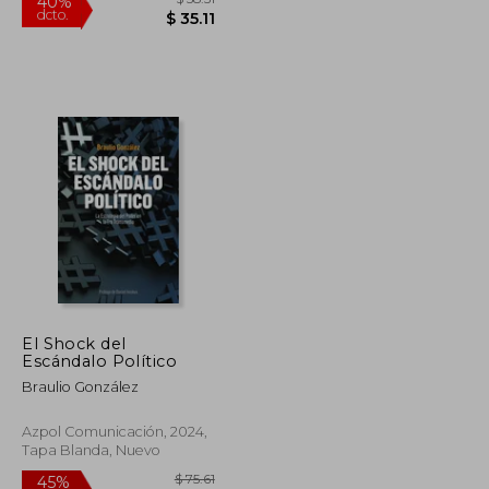
El Shock del
Escándalo Político
$ 87.28
$ 58.51
40%
Braulio González
dcto.
$ 48.01
$ 35.11
Azpol Comunicación, 2024,
Tapa Blanda, Nuevo