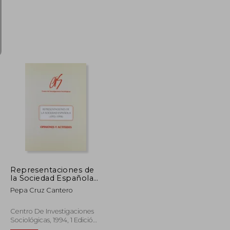
$ 31.67
$ 100.81
40%
dcto.
$ 17.42
$ 60.49
Representaciones de
la Sociedad Española
(1993-1994)
Pepa Cruz Cantero
(Opiniones y
Actitudes)
Centro De Investigaciones
Sociológicas, 1994, 1 Edición,
Tapa Blanda, Nuevo