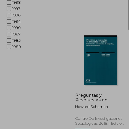
1998
1997
1996
1994
1990
1987
1985
1980
45%
dcto.
$ 
Preguntas y
Respuestas en
Encuestas de Actitud
Howard Schuman
Centro De Investigaciones
Sociológicas, 2018, 1 Edición,
Tapa Blanda, Nuevo