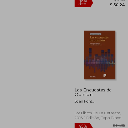
Las Encuestas de
Opinión
45%
Joan Font
dcto.
$ 
F&Agrave;Bregas; Sara
Pasadas Del Amo
Los Libros De La Catarata,
2016, 1 Edición, Tapa Blanda,
Nuevo