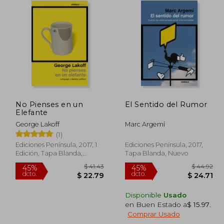
No Pienses en un
El Sentido del Rumor
Elefante
George Lakoff
Marc Argemí
(1)
Ediciones Península, 2017, 1
Ediciones Península, 2017,
Edición, Tapa Blanda,
Tapa Blanda, Nuevo
Nuevo
Disponible
Usado
en Buen Estado a
$ 15.97
.
 41.40
$ 41.43
45%
45%
Comprar Usado
dcto.
dcto.
22.77
$ 22.79