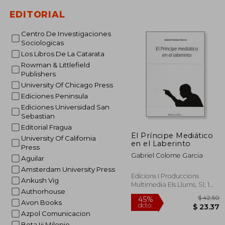
EDITORIAL
Centro De Investigaciones
Sociologicas
45%
Los Libros De La Catarata
dcto.
$ 
Rowman & Littlefield
Publishers
University Of Chicago Press
Ediciones Peninsula
Ediciones Universidad San
Sebastian
Editorial Fragua
El Príncipe Mediático
University Of California
en el Laberinto
Press
Gabriel Colome Garcia
Aguilar
Amsterdam University Press
Edicions I Produccions
Ankush Vig
Multimedia Els Llums, Sl, 1
Authorhouse
Edición, Tapa Blanda,
Nuevo
Avon Books
Azpol Comunicacion
Beta Iii Milenio