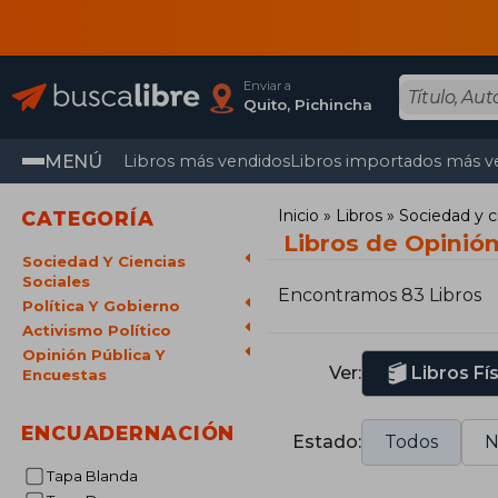
Enviar a
Quito, Pichincha
MENÚ
Libros más vendidos
Libros importados más v
Inicio
Libros
Sociedad y c
CATEGORÍA
Libros de Opinión
Sociedad Y Ciencias
Sociales
Encontramos 83 Libros
Política Y Gobierno
Activismo Político
Opinión Pública Y
Ver:
Libros Fí
Encuestas
ENCUADERNACIÓN
Estado:
Todos
N
Tapa Blanda