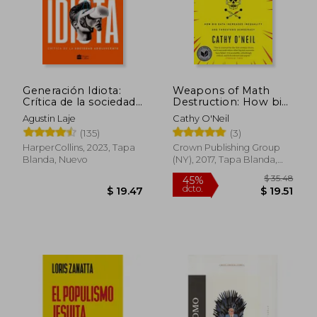
Generación Idiota:
Weapons of Math
Crítica de la sociedad
Destruction: How big
adolescente
Data Increases
Agustin Laje
Cathy O'Neil
Inequality and
(135)
(3)
Threatens
Democracy (en
HarperCollins, 2023, Tapa
Crown Publishing Group
Inglés)
Blanda, Nuevo
(NY), 2017, Tapa Blanda,
$ 67.09
$ 36.
40%
45%
Nuevo
dcto.
dcto.
$ 40.25
$ 20.