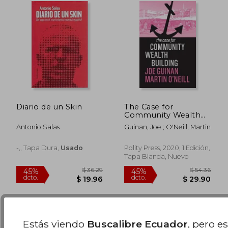
Diario de un Skin
The Case for
Community Wealth
Building (en Inglés)
Antonio Salas
Guinan, Joe ; O'Neill, Martin
$ 49.31
$ 114.
-,, Tapa Dura,
Usado
Polity Press, 2020, 1 Edición,
45%
45%
dcto.
dcto.
$ 27.12
$ 62.
Tapa Blanda, Nuevo
Estás viendo
Buscalibre Ecuador
, pero e