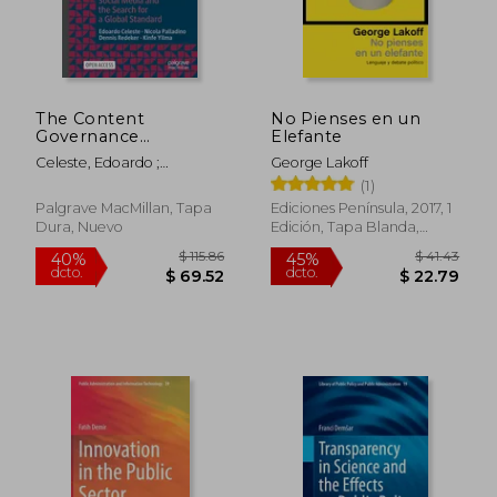
The Content
No Pienses en un
Governance
Elefante
Dilemma: Digital
Celeste, Edoardo ;
George Lakoff
Constitutionalism,
Palladino, Nicola ; Redeker,
(1)
Social Media and the
Dennis
Search for a Global
Palgrave MacMillan, Tapa
Ediciones Península, 2017, 1
Standard (en Inglés)
Dura, Nuevo
Edición, Tapa Blanda,
Nuevo
$ 115.86
$ 41.
40%
45%
dcto.
dcto.
$ 69.52
$ 22.