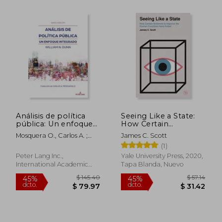
$ 51.76
$ 138.
40%
45%
dcto.
dcto.
$ 31.06
$ 76.
Análisis de política
Seeing Like a State:
pública: Un enfoque
How Certain
integrado (sexta
Schemes to Improve
Mosquera O., Carlos A. ;
James C. Scott
edición)
the Human Condition
Dunn, William N.
(1)
Have Failed (en
Inglés)
Peter Lang Inc.,
Yale University Press, 2020,
International Academic
Tapa Blanda, Nuevo
Publi, Tapa Blanda, Nuevo