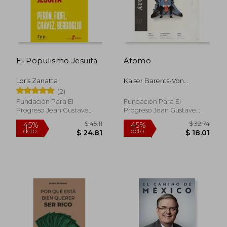
El Populismo Jesuita
Átomo
Loris Zanatta
Kaiser Barents-Von
Hohenhagen, Axel
(2)
Phillipcifuentes,
Fundación Para El
Fundación Para El
Ceciliajuarez,
Progreso Jean Gustave
Progreso Jean Gustave
Mariojocelyn-Holt Letelier,
Courc, 2021, Tapa Blanda,
Courcelle-Seneuil, 2022, 1
Alfredo
Nuevo
Edición, Tapa Blanda,
Nuevo
$ 35.
45%
dcto.
$ 19.47
$ 19.