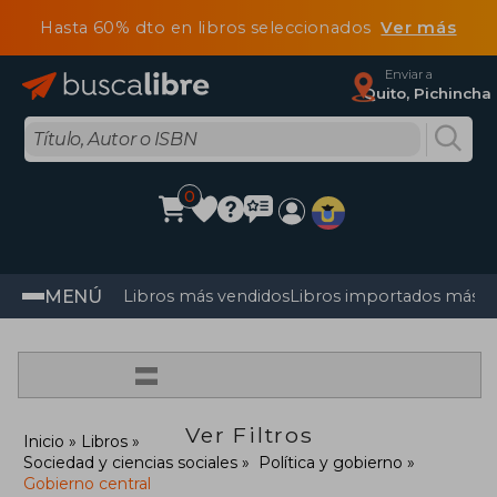
Hasta 60% dto en libros seleccionados
Ver más
Enviar a
Quito, Pichincha
0
MENÚ
Libros más vendidos
Libros importados más v
=
Ver Filtros
Inicio
Libros
Sociedad y ciencias sociales
Política y gobierno
Gobierno central