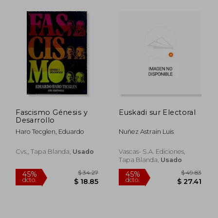
$ 44.92
$ 50.
45%
45%
dcto.
dcto.
$ 24.71
$ 27.
Fascismo Génesis y
Euskadi sur Electoral
Desarrollo
Haro Tecglen, Eduardo
Nuñez Astrain Luis
Cvs,, Tapa Blanda,
Usado
Vascas- S.A. Ediciones,
Tapa Blanda,
Usado