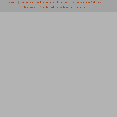
Perú
|
Buscalibre Estados Unidos
|
Buscalibre Otros
Países
|
Bookdelivery Reino Unido