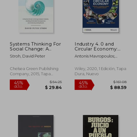
Systems Thinking For
Industry 4. 0 and
$ 42.89
$ 46.
Social Change: A
Circular Economy:
45%
45%
dcto.
dcto.
Practical Guide To
Towards a Wasteless
$ 23.59
$ 25.
Stroh, David Peter
Antonis Mavropoulos;
Solving Complex
Future or a Wasteful
Anders Waage Nilsen
Problems, Avoiding
Planet? (International
Unintended
Solid Waste
Chelsea Green Publishing
Wiley, 2020, 1 Edición, Tapa
Consequences, And
Association) (en
Company, 2015, Tapa
Dura, Nuevo
Achieving Lasting
Inglés)
Blanda, Nuevo
Results (en Inglés)