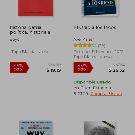
historia patria.
El Odio a los Ricos
política, historia e
identidad nacional en
Boyd
Axel Kaiser
españa: 1875-1975 (r)
(39)
(2000)
, Tapa Blanda, Nuevo
Ediciones El Mercurio, 2023,
Tapa Blanda, Nuevo
Disponible
Usado
en Buen Estado a
$ 23.25
.
Comprar Usado
$ 34.90
$ 47.
45%
45%