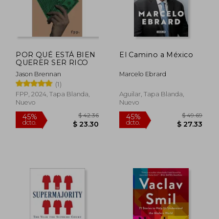
POR QUÉ ESTÁ BIEN
El Camino a México
QUERER SER RICO
Jason Brennan
Marcelo Ebrard
(1)
FPP, 2024, Tapa Blanda,
Aguilar, Tapa Blanda,
Nuevo
Nuevo
$ 45.11
$ 32.
45%
45%
dcto.
dcto.
$ 24.81
$ 18.