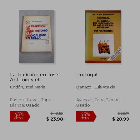
$ 45.06
$ 52.
45%
40%
dcto.
dcto.
$ 24.78
$ 31.
La Tradición en José
Portugal
Antonio y el
Sindicalismo en Mella
Codón, José María
Banazol, Luis Ataide
Fuerza Nueva.,, Tapa
Avance.,, Tapa Blanda,
Blanda,
Usado
Usado