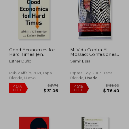
Good Economics for
Mi Vida Contra El
Hard Times (en
Mossad: Confesiones
Inglés)
De Un Espía
Esther Duflo
Samir Eissa
Palestino (spanish
Edition)
PublicAffairs, 2021, Tapa
Espasa Hoy, 2003, Tapa
Blanda, Nuevo
Blanda,
Usado
$ 62.19
$ 49.
45%
40%
dcto.
dcto.
$ 34.20
$ 29.