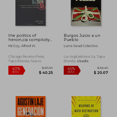
the politics of
Burgos Juicio a un
heroin,cia complicity
Pueblo
in the global drug
McCoy, Alfred W.
Lurra Seud Colectivo
trade, afghanistan,
$ 54.25
$ 161.
southeast asia, central
45%
45%
dcto.
dcto.
america, columbia
$ 29.84
$ 88.
Chicago Review Press,
Lur Argitaletxea Sa, Tapa
(en Inglés)
Tapa Blanda, Nuevo
Blanda,
Usado