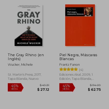
$ 50.35
$ 40.
45%
45%
dcto.
dcto.
$ 27.69
$ 22.
The Gray Rhino (en
Piel Negra, Máscaras
Inglés)
Blancas
Wucker, Michele
Frantz Fanon
(4)
St. Martin's Press, 2017,
Ediciones Akal, 2009, 1
Tapa Blanda, Nuevo
Edición, Tapa Blanda,
Nuevo