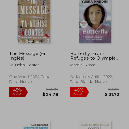
The Message (en
Butterfly: From
Inglés)
Refugee to Olympian
- my Story of Rescue,
Ta-Nehisi Coates
Mardini, Yusra
Hope, and Triumph
(en Inglés)
One World, 2024, Tapa
St. Martin's Griffin, 2022,
Dura, Nuevo
Tapa Blanda, Nuevo
$ 49.
40%
dcto.
$ 30.95
$ 29.