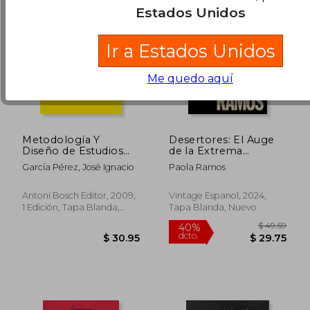
Estados Unidos
Ir a Estados Unidos
Me quedo aquí
Metodología Y
Desertores: El Auge
Diseño de Estudios
de la Extrema
Para La Evaluación de
Derecha Latina y su
García Pérez, José Ignacio
Paola Ramos
Políticas Públicas
Repercusión en
Estados uni dos
Antoni Bosch Editor, 2009,
Vintage Espanol, 2024,
1 Edición, Tapa Blanda,
Tapa Blanda, Nuevo
Nuevo
$ 49.80
45%
dcto.
$ 27.39
$ 24.