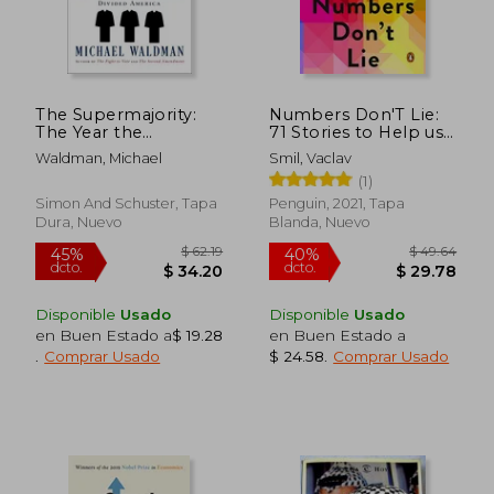
The Supermajority:
Numbers Don'T Lie:
The Year the
71 Stories to Help us
Supreme Court
Understand the
Waldman, Michael
Smil, Vaclav
Divided America (en
Modern World (en
(1)
Inglés)
Inglés)
Simon And Schuster, Tapa
Penguin, 2021, Tapa
Dura, Nuevo
Blanda, Nuevo
Disponible
Usado
Disponible
Usado
en Buen Estado a
$ 19.28
en Buen Estado a
.
Comprar Usado
$ 24.58
.
Comprar Usado
$ 42.36
$ 49.
45%
45%
dcto.
dcto.
$ 23.30
$ 27.