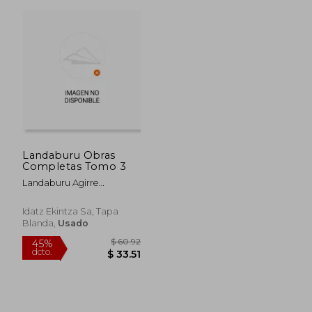
$ 24.00
$ 54.
15%
45%
Landaburu Obras
dcto.
dcto.
$ 20.40
$ 29.
Completas Tomo 3
Landaburu Agirre
Francisco Javi
Idatz Ekintza Sa, Tapa
Blanda,
Usado