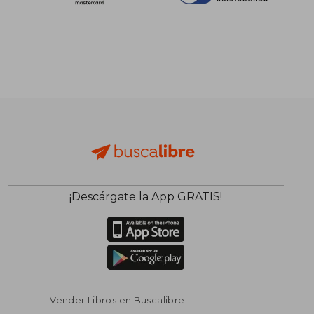
¡Descárgate la App GRATIS!
$ 34.27
$ 49.
45%
45%
dcto.
dcto.
$ 18.85
$ 27.
Vender Libros en Buscalibre