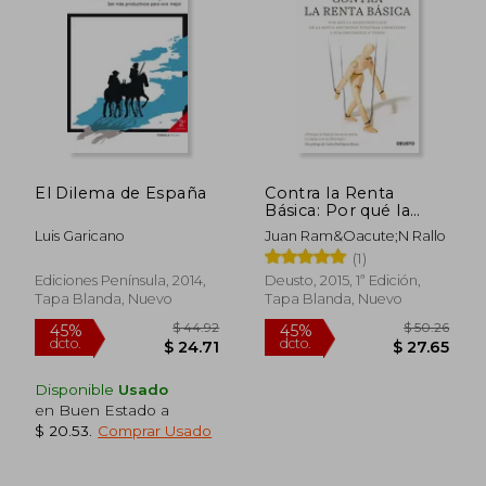
El Dilema de España
Contra la Renta
Básica: Por qué la
Redistribución de la
Luis Garicano
Juan Ram&Oacute;N Rallo
Renta Restringe
(1)
Nuestras Libertades y
nos Empobrece a
Ediciones Península, 2014,
Deusto, 2015, 1ª Edición,
Todos (Sin Colección)
Tapa Blanda, Nuevo
Tapa Blanda, Nuevo
Disponible
Usado
en Buen Estado a
$ 20.53
.
Comprar Usado