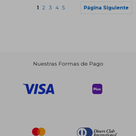
1
2
3
4
5
Página Siguiente
Nuestras Formas de Pago
$ 43.59
$ 38
45%
45%
dcto.
dcto.
$ 23.98
$ 20.