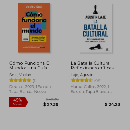
Cómo Funciona El
La Batalla Cultural:
Mundo: Una Guía
Reflexiones críticas
$ 145.40
$ 57
Científica de Nuestro
para una nueva
45%
45%
Smil, Vaclav
Laje, Agustin
dcto.
dcto.
Pasado, Presente Y
derecha
$ 79.97
$ 31.
(1)
(98)
Futuro / How the
World Really Works
Debate, 2023, 1 Edición,
HarperCollins, 2022, 1
Tapa Blanda, Nuevo
Edición, Tapa Blanda,
Nuevo