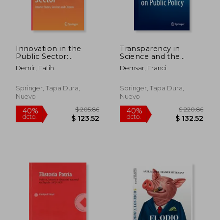
Innovation in the
Transparency in
Public Sector:
Science and the
Smarter States,
Effects on Public
Demir, Fatih
Demsar, Franci
Services and Citizens
Policy (en Inglés)
(en Inglés)
Springer, Tapa Dura,
Springer, Tapa Dura,
Nuevo
Nuevo
$ 205.86
$ 220.
40%
40%
dcto.
dcto.
$ 123.52
$ 132.