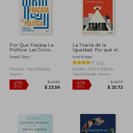
$ 41.95
$ 44.
45%
40%
dcto.
dcto.
$ 23.07
$ 26.
Por Qué Fracasa La
La Tiranía de la
Política: Las Cinco
Igualdad: Por qué el
Fallas de Nuestro
Igualitarismo es
Ansell, Ben
Axel Kaiser
Sistema Político Y
Inmoral y Socava el
(20)
Cómo Evitarlas / Why
Progreso de Nuestra
Politics Fails
Sociedad
Planeta, Tapa Blanda,
Deusto, 2017, 9 Edición,
Nuevo
Tapa Blanda, Nuevo