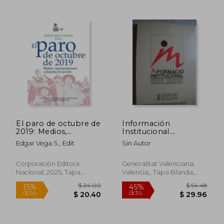
$ 24.
45%
dcto.
$ 10.50
$ 13.
El paro de octubre de
Información
2019: Medios,
Institucional.
representaciones y
Primeros Encuentros
Edgar Vega S., Edit
Sin Autor
disputas de sentido
Corporación Editora
Generalitat Valenciana,
Nacional, 2025, Tapa
Valencia,, Tapa Blanda,
Blanda, Nuevo
Usado