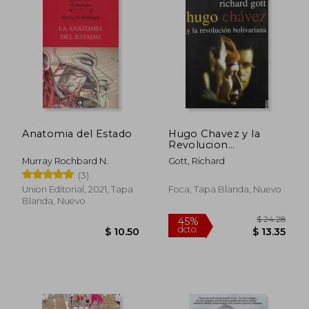
Anatomia del Estado
Hugo Chavez y la
Revolucion
Bolivariana
Murray Rochbard N.
Gott, Richard
(3)
Union Editorial, 2021, Tapa
Foca, Tapa Blanda, Nuevo
Blanda, Nuevo
$ 36.29
$ 54.
45%
45%
dcto.
dcto.
$ 19.96
$ 29.