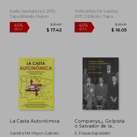
2010) (Ingurumen eta
Varona; Iñaki Barcena
Bonald
Lurralde A. S. ) (en
Hinojal; Joseba Fernandez
Euskera)
Eusko Jaurlaritza 2, 2012,
Traficantes De Sueños,
Gonzalez
Tapa Blanda, Nuevo
2017, 2 Edición, Tapa
Blanda, Nuevo
$ 60.28
$ 46.
45%
45%
dcto.
dcto.
$ 33.16
$ 25.
La Casta Autonómica
Companys,¿ Golpista
o Salvador de la
República? El Juicio
Sandra Mir Mayor,Gabriel
E. Fossas Espadaler
por los Hechos del 6