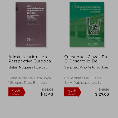
Administracions en
Cuestiones Claves En
Perspectiva Europea
El Desarrollo Del
Estatuto De
Belén Noguera I De La
Sanchez Pino Antonio Jose
Autonomi
Muela; Siegfried Magiera;
Karl-Peter Sommermann;
Generalitat De Catalunya,
Universidad De Huelva.
M. Jesús Montoro I Chiner;
1 Edición, Tapa Blanda,
Serv. Publicaciones, 1
Joan Mauri Majós; Josep
Nuevo
Edición, Nuevo
Ramon Fuentes; Ricardo
García Macho; Francisco
José Rodríguez Pontón;
$ 36.95
$ 54
45%
45%
Ulrich Stelkens
dcto.
dcto.
$ 20.32
$ 30.