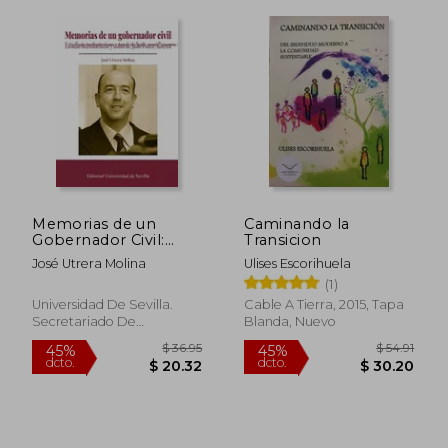
Memorias de un
Caminando la
Gobernador Civil:
Transicion
Estudio Introductorio
José Utrera Molina
Ulises Escorihuela
y Notas de Julio
(1)
Ponce Alberca
Universidad De Sevilla.
Cable A Tierra, 2015, Tapa
Secretariado De
Blanda, Nuevo
Publicaciones, 2020, Tapa
$ 74.84
$ 36.
45%
45%
Blanda, Nuevo
dcto.
dcto.
$ 41.16
$ 19.