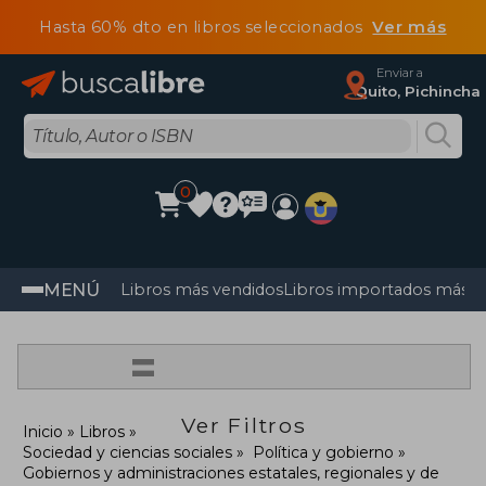
Hasta 60% dto en libros seleccionados
Ver más
Enviar a
Quito, Pichincha
0
MENÚ
Libros más vendidos
Libros importados más v
=
Ver Filtros
Inicio
Libros
Sociedad y ciencias sociales
Política y gobierno
Gobiernos y administraciones estatales, regionales y de