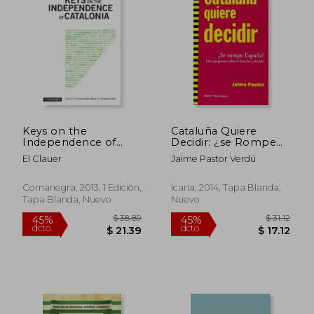
$ 42.76
$ 71.
45%
45%
dcto.
dcto.
$ 23.52
$ 39.
Keys on the
Cataluña Quiere
Independence of
Decidir: ¿se Rompe
Catalonia (en Inglés)
España? Diez
El Clauer
Jaime Pastor Verdú
Preguntas Sobre El
Derecho A Decidir
(más Madera)
Comanegra, 2013, 1 Edición,
Icaria, 2014, Tapa Blanda,
Tapa Blanda, Nuevo
Nuevo