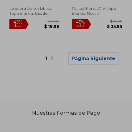
Cruz García
de Octubre de 1934
en Cataluña (Varios)
La Esfera De Los Libros,
Marcial Pons, 2019, Tapa
Tapa Blanda,
Usado
Blanda, Nuevo
1
2
Página Siguiente
$ 17.18
$ 40.
45%
45%
dcto.
dcto.
$ 9.45
$ 22.
Nuestras Formas de Pago