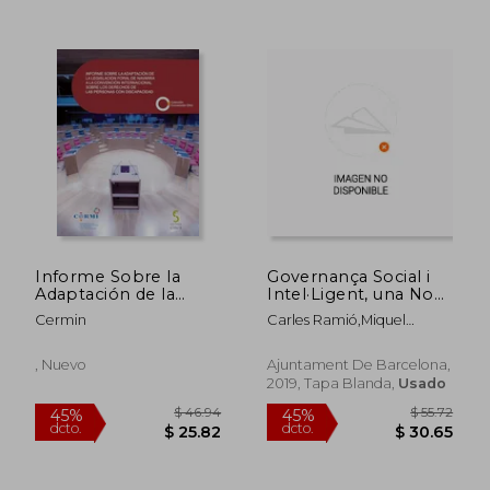
$ 60.92
$ 36.
45%
45%
dcto.
dcto.
$ 33.51
$ 20.
Informe Sobre la
Governança Social i
Adaptación de la
Intel·Ligent, una Nova
Legislación Foral de
Organització per a
Cermin
Carles Ramió,Miquel
Navarra a la
L'ajuntament de
Salvador I Serna
Convención
Barcelona (en
Internacional Sobre
Catalán)
, Nuevo
Ajuntament De Barcelona,
los Derechos de las
2019, Tapa Blanda,
Usado
Personas con
Discapacidad