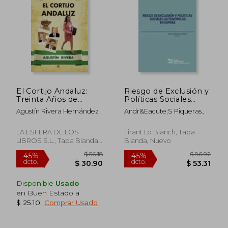
$ 38.89
$ 31
45%
45%
dcto.
dcto.
$ 21.39
$ 17.
El Cortijo Andaluz:
Riesgo de Exclusión y
Treinta Años de
Políticas Sociales
Subvenciones,
Autonómicas en
Agustín Rivera Hernández
Andr&Eacute;S Piqueras
Enchufismo y
España (Políticas de
Infante
Despilfarro
Bienestar Social)
LA ESFERA DE LOS
Tirant Lo Blanch, Tapa
LIBROS S.L., Tapa Blanda,
Blanda, Nuevo
Nuevo
Disponible
Usado
en Buen Estado a
$ 25.10
.
Comprar Usado