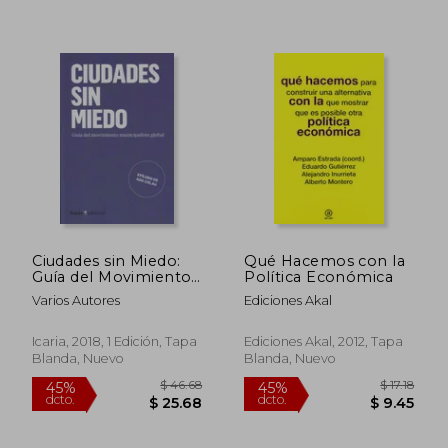
$ 42.50
$ 35.
45%
45%
dcto.
dcto.
$ 23.37
$ 19.
Ciudades sin Miedo:
Qué Hacemos con la
Guía del Movimiento
Política Económica
Municipal Global
Varios Autores
Ediciones Akal
Icaria, 2018, 1 Edición, Tapa
Ediciones Akal, 2012, Tapa
Blanda, Nuevo
Blanda, Nuevo