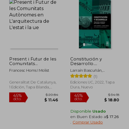
Present i Futur de les
Constitución y
Comunitats
Desarrollo.
Autònomes en
Argumentos
Francesc Homs I Molist
Larraín Bascuñán,
L'arquitectura de
Económicos Para
Felipeurzúa Soza, Sergio
(1)
L'estat i la ue
Aprobar o Rechazar
Generalitat De Catalunya,
Ediciones UC, 2022, Tapa
1 Edición, Tapa Blanda,
Dura, Nuevo
Nuevo
Disponible
Usado
en Buen Estado a
$ 17.26
.
Comprar Usado
$ 44.92
$ 38.
45%
45%