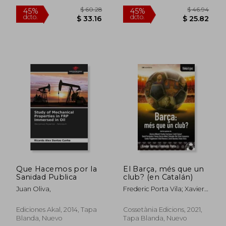
Nuevo
$ 20.84
$ 34.
45%
45%
dcto.
dcto.
$ 11.46
$ 18.
Que Hacemos por la
El Barça, més que un
Sanidad Publica
club? (en Catalán)
Juan Oliva,
Frederic Porta Vila; Xavier
Torres
Ediciones Akal, 2014, Tapa
Cossetània Edicions, 2021,
Blanda, Nuevo
Tapa Blanda, Nuevo