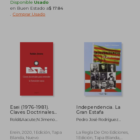
Disponible
Usado
$ 17.18
$ 67.
en Buen Estado a
$ 17.84
45%
45%
dcto.
dcto.
$ 9.45
$ 37.
.
Comprar Usado
Esei (1976-1981).
Independencia. La
Claves Doctrinales
Gran Estafa
Para Entender la
Rold&Aacute;N Jimeno
Pedro José Rodríguez
Transición Vasca: 13
Aranguren
Iglesias
(Lekuko)
Erein, 2020, 1 Edición, Tapa
La Regla De Oro Ediciones,
Blanda, Nuevo
1 Edición, Tapa Blanda,