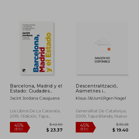
Barcelona, Madrid y el
Descentralització,
Estado: Ciudades
Asimetries i
Globales y el Pulso
Processos de
Jacint Jordana Casajuana
Klaus-J&Uuml;Rgen Nagel
por la Independencia
Resimetrització a
en Cataluña (Mayor)
Europa, Bèlgica,
Regne Unit, Itàlia i
Los Libros De La Catarata,
Generalitat De Catalunya,
Espanya: 66 (Institut
2019, 1 Edición, Tapa
2009, Tapa Blanda, Nuevo
D'Estudis
Blanda, Nuevo
Autonòmics) (en
Catalán)