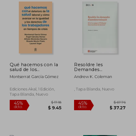
Qué hacemos con la
Resoldre les
salud de los
Demandes
trabajadores en
Dautodeterminacio.
Montserrat García Gómez
Andrew K. Coleman
tiempos de crisis
(en Catalán)
Ediciones Akal, 1 Edición,
, Tapa Blanda, Nuevo
Tapa Blanda, Nuevo
$ 49.72
$ 49.
45%
45%
dcto.
dcto.
$ 27.34
$ 27.