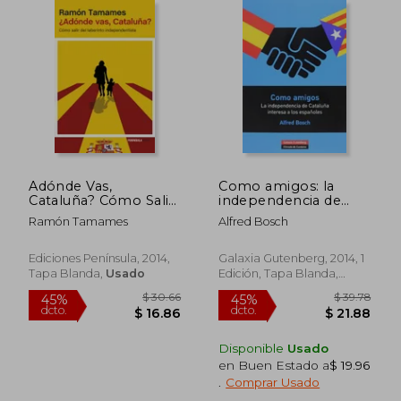
Adónde Vas,
Como amigos: la
Cataluña? Cómo Salir
independencia de
del Laberinto
Cataluña interesa a
Ramón Tamames
Alfred Bosch
Independentista
los españoles
(Atalaya)
Ediciones Península, 2014,
Galaxia Gutenberg, 2014, 1
Tapa Blanda,
Usado
Edición, Tapa Blanda,
Nuevo
Disponible
Usado
en Buen Estado a
$ 19.96
$ 28.06
$ 49.
.
Comprar Usado
45%
45%
dcto.
dcto.
$ 15.43
$ 27.