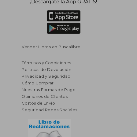
¡Descárgate la App GRATIS!
$ 31.67
$ 29
45%
45%
dcto.
dcto.
$ 17.42
$ 16.
Vender Libros en Buscalibre
Términos y Condiciones
Políticas de Devolución
Privacidad y Seguridad
Cómo Comprar
Nuestras Formas de Pago
Opiniones de Clientes
Costos de Envío
Seguridad Redes Sociales