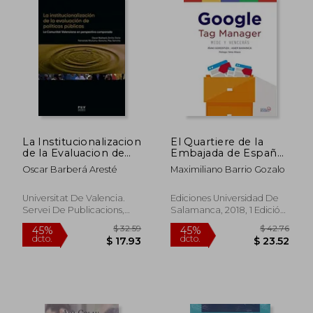
La Institucionalizacion
El Quartiere de la
de la Evaluacion de
Embajada de España
Politicas Publicas: La
en la Roma Moderna
Oscar Barberá Aresté
Maximiliano Barrio Gozalo
Comunitat Valenciana
en Perspectiva
Comparada
Universitat De Valencia.
Ediciones Universidad De
Servei De Publicacions,
Salamanca, 2018, 1 Edición,
2020, Nuevo
Tapa Blanda, Nuevo