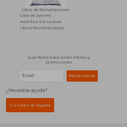
Libro de Reclamaciones
Lista de autores
Incentivo a la Lectura
$ 36.29
$ 65.
45%
45%
dcto.
dcto.
$ 19.96
$ 35.
Libros Recomendados
Suscríbete para recibir ofertas y
promociones
¿Necesitas ayuda?
Ir a Centro de Soporte