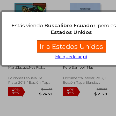
Estás viendo
Buscalibre Ecuador
, pero e
Estados Unidos
Ir a Estados Unidos
Me quedo aquí
Leviatán en Cataluña
El Fracas D`Espanya
(1931-1939): La Lucha
(en Catalán)
por la Administración
Mart&Iacute;Nez Fiol,
Pere Sampol I Mas
de la Generalitat
David
Republicana
Ediciones Espuela De
Documenta Balear, 2013, 1
Plata, 2019, 1 Edición, Tapa
Edición, Tapa Blanda,
Blanda, Nuevo
Nuevo
$ 45.21
$ 58.
45%
45%
dcto.
dcto.
$ 24.87
$ 32.