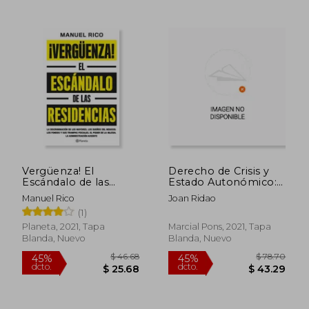
$ 56.18
$ 96.
45%
45%
dcto.
dcto.
$ 30.90
$ 53.
Vergüenza! El
Derecho de Crisis y
Escándalo de las
Estado Autonómico:
Residencias
Del Estado de Alarma
Manuel Rico
Joan Ridao
a la Cogobernanza en
(1)
la Gestión de la Covid-
19 (Varios)
Planeta, 2021, Tapa
Marcial Pons, 2021, Tapa
Blanda, Nuevo
Blanda, Nuevo