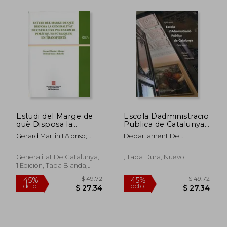
Estudi del Marge de
Escola Dadministracio
què Disposa la
Publica de Catalunya.
Generalitat de
Cent Anys (1912-2012)
Gerard Martin I Alonso;
Departament De
Catalunya per Establir
(en Catalán)
Helena Mora I Balcells
Governacio I Relacions
Polítiques Públiques
Institucionals
en Transports (en
$ 36.29
$ 57.
Generalitat De Catalunya,
, Tapa Dura, Nuevo
45%
45%
Catalán)
dcto.
dcto.
1 Edición, Tapa Blanda,
$ 19.96
$ 31.
Nuevo