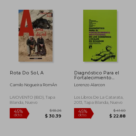
Rota Do Sol, A
Diagnóstico Para el
Fortalecimiento
$ 46.68
$ 78.
45%
45%
Institucional de los
Camilo Nogueira RomÁn
Lorenzo Alarcon
dcto.
dcto.
$ 25.68
$ 43.
Gobiernos Locales en
la Provincia de Loja:
Gestión Operativa,
LAIOVENTO (IBD), Tapa
Los Libros De La Catarata,
Estratégica y
Blanda, Nuevo
2013, Tapa Blanda, Nuevo
Participativa en la
Provincia de Loja