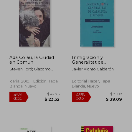
$ 32.59
$ 42.
45%
45%
dcto.
dcto.
$ 17.93
$ 23.
Ada Colau, la Ciudad
Inmigración y
en Comun
Generalitat de
Cataluña (1977-2010)
Steven Forti; Giacomo
Javier Alonso Calderón
Russo Spena
Icaria, 2019, 1 Edición, Tapa
Editorial Hacer, Tapa
Blanda, Nuevo
Blanda, Nuevo