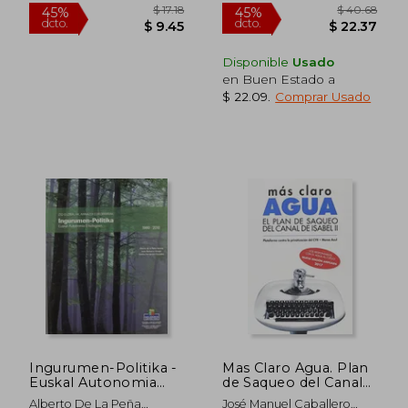
Disponible
Usado
en Buen Estado a
$ 22.09
.
Comprar Usado
$ 42.24
$ 33.
45%
45%
dcto.
dcto.
$ 23.23
$ 18.
Ingurumen-Politika -
Mas Claro Agua. Plan
Euskal Autonomia
de Saqueo del Canal
Erkidegoan (1980-
de Isabel ii
Alberto De La Peña
José Manuel Caballero