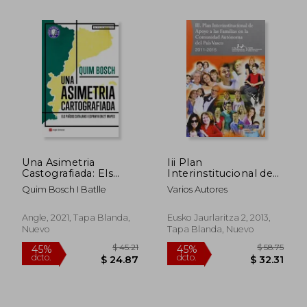
Una Asimetria
Iii Plan
Castografiada: Els
Interinstitucional de
Països Catalans i
Apoyo a las Familias
$ 46.94
$ 55.
45%
45%
Quim Bosch I Batlle
Varios Autores
Espanya en 27
en la Comunidad
dcto.
dcto.
$ 25.82
$ 30.
Mapes: 125 (el fil
Autonoma del Pais
D'Ariadna) (en
Vasco, 2011-2015 =
Angle, 2021, Tapa Blanda,
Eusko Jaurlaritza 2, 2013,
Catalán)
Euskal Autonomia
Nuevo
Tapa Blanda, Nuevo
Erkidegoan Familiei.
Plana, 2011-2015
(Justizia, lan eta
Gizarte)