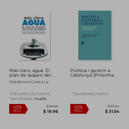
$ 46.68
$ 17
45%
45%
Más claro, agua. El
Política i govern a
dcto.
dcto.
$ 25.68
$ 9.
plan de saqueo del
Catalunya [Próxima
Canal de Isabel II
aparición]
Plataforma Contra La
Privatización Del CYII
Traficantes De Sueños,
, Tapa Blanda, Nuevo
Tapa Blanda,
Usado