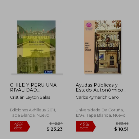
dcto.
dcto.
$ 24.71
$ 21.
CHILE Y PERU UNA
Ayudas Públicas y
RIVALIDAD
Estado Autonómico
DURADERA -
(Monografías)
Cristián Leyton Salas
Carlos Aymerich Cano
CRISTIAN LEYTON
SALAS - Libro Físico
Ediciones Akhilleus, 2011,
Universidade Da Coruña,
Tapa Blanda, Nuevo
1994, Tapa Blanda, Nuevo