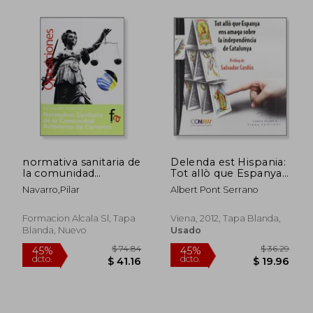
normativa sanitaria de
Delenda est Hispania:
la comunidad
Tot allò que Espanya
autonoma de canarias
ens amaga sobre la
Navarro,pilar
Albert Pont Serrano
independència de
Catalunya (Carta
$ 55.26
$ 41.
45%
45%
Blanca) (en Catalán)
Formacion Alcala Sl, Tapa
Viena, 2012, Tapa Blanda,
dcto.
dcto.
$ 30.39
$ 22.
Blanda, Nuevo
Usado