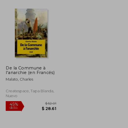
De la Commune à
l'anarchie (en Francés)
$ 53.46
$ 131.29
45%
dcto.
Malato, Charles
$ 29.41
$ 72.21
Createspace, Tapa Blanda,
Nuevo