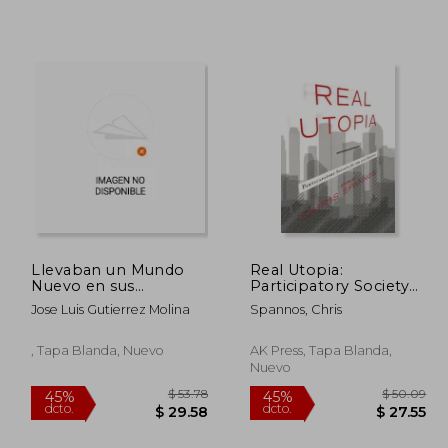
 33.48
$ 44.37
45%
45%
dcto.
dcto.
18.41
$ 24.40
Llevaban un Mundo
Real Utopia:
Nuevo en sus
Participatory Society
Corazones.
for the 21st Century
Jose Luis Gutierrez Molina
Spannos, Chris
Colectividades
(en Inglés)
Libertarias en Castilla
, Tapa Blanda, Nuevo
AK Press, Tapa Blanda,
Nuevo