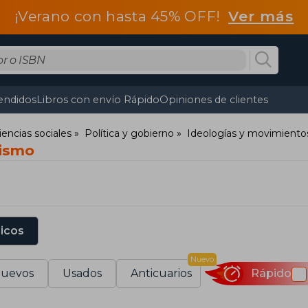
¡Verano con hasta 45% OFF!
Ver más
endidos
Libros con envío Rápido
Opiniones de clientes
iencias sociales
Política y gobierno
Ideologías y movimientos
uismo
sicos
Nuevo
uevos
Usados
Anticuarios
Rápido