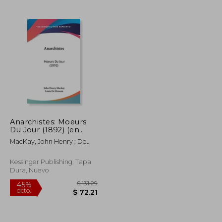
$ 54.39
$ 35.38
45%
dcto.
$ 29.91
$ 19.46
Anarchistes: Moeurs
Du Jour (1892) (en
Francés)
MacKay, John Henry ; De
Hessem, Louis
Kessinger Publishing, Tapa
Dura, Nuevo