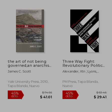
260.56
$ 453.99
45%
45%
dcto.
dcto.
43.31
$ 249.70
the art of not being
Three Way Fight:
governed,an anarchist
Revolutionary Politics
history of upland
and Antifascism (en
James C. Scott
Alexander, Xtn ; Lyons,
southeast asia (en
Inglés)
Matthew N. ; Porter, Janeen
Inglés)
Yale University Press, 2010,
PM Press, Tapa Blanda,
Tapa Blanda, Nuevo
Nuevo