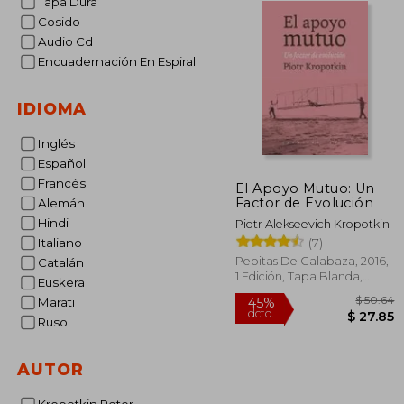
Tapa Dura
Cosido
Audio Cd
Encuadernación En Espiral
IDIOMA
Inglés
Español
Francés
El Apoyo Mutuo: Un
Factor de Evolución
Alemán
Hindi
Piotr Alekseevich Kropotkin
(7)
Italiano
Pepitas De Calabaza, 2016,
Catalán
1 Edición, Tapa Blanda,
Euskera
Nuevo
Marati
Ruso
AUTOR
$
45%
dcto.
$ 