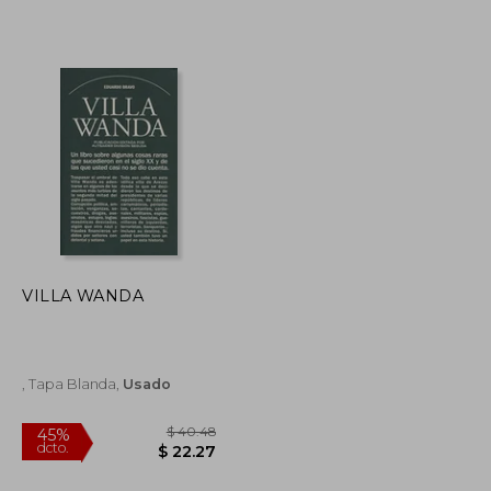
$ 40.86
$ 60.34
45%
dcto.
$ 22.48
$ 33.19
VILLA WANDA
, Tapa Blanda,
Usado