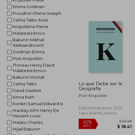
Kropotkin Peter
Emma Goldman
Proudhon Pierre Joseph
Carlos Taibo Arias
Kropotkine Pierre
Malatesta Errico
Bakunin Mikhail
Aleksandrovich
Goldman Emma
Piotr Kropotkin
Thoreau Henry David
Malatesta Enrico
Bakunin Michail
Lo que Debe ser la
Carlos Taibo
Geografía
David Graeber
Poitr Kropotkin
Kinna Ruth
Konkin Samuel Edward Iii
Editorial Eleuterio, 2023,
Mackay John Henry De
Tapa Blanda, Nuevo
Hessem Louis
Malato Charles
Mijail Bakunin