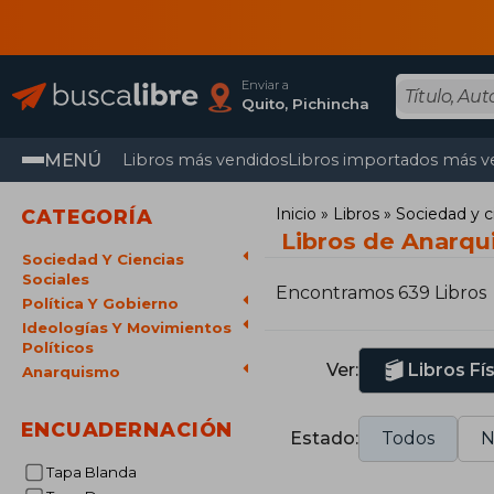
Enviar a
Quito, Pichincha
MENÚ
Libros más vendidos
Libros importados más v
Inicio
Libros
Sociedad y c
CATEGORÍA
Libros de Anarq
Sociedad Y Ciencias
Sociales
Encontramos 639 Libros
Política Y Gobierno
Ideologías Y Movimientos
Políticos
Ver:
Libros Fí
Anarquismo
ENCUADERNACIÓN
Estado:
Todos
N
Tapa Blanda