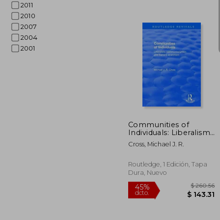
2011
2010
2007
2004
2001
45%
dcto.
$ 
Communities of
Individuals: Liberalism,
Communitarianism
Cross, Michael J. R.
and Sartre's
Anarchism (en Inglés)
Routledge, 1 Edición, Tapa
Dura, Nuevo