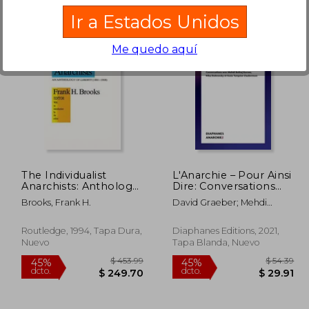
Ir a Estados Unidos
Me quedo aquí
$ 30.15
$ 162.98
45%
45%
dcto.
dcto.
16.58
$ 89.64
The Individualist
L'Anarchie – Pour Ainsi
Anarchists: Anthology
Dire: Conversations
of Liberty, 1881-1908
Avec Mehdi Belhaj
Brooks, Frank H.
David Graeber; Mehdi
(en Inglés)
Kacem, Nika
Belhaj Kacem; Nika
Dubrovsky et Assia
Dubrovsky
Turquier-Zauberman
Routledge, 1994, Tapa Dura,
Diaphanes Editions, 2021,
(Anarchies) (en
Nuevo
Tapa Blanda, Nuevo
Francés)