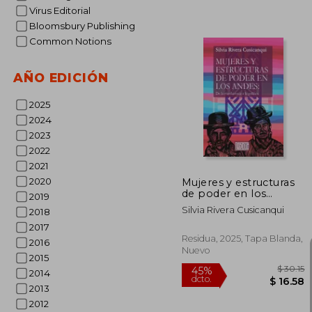
Virus Editorial
Bloomsbury Publishing
Common Notions
AÑO EDICIÓN
$
45%
2025
dcto.
$ 
2024
2023
2022
2021
2020
Mujeres y estructuras
de poder en los
2019
Andes: de la
Silvia Rivera Cusicanqui
2018
etnohistoria a la
política
2017
Residua, 2025, Tapa Blanda,
2016
Nuevo
2015
2014
2013
2012