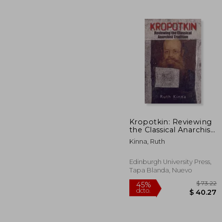
$ 
45%
dcto.
$ 1
Kropotkin: Reviewing
the Classical Anarchist
Tradition (en Inglés)
Kinna, Ruth
Edinburgh University Press,
Tapa Blanda, Nuevo