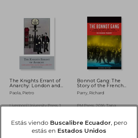
 45.83
$ 53.78
45%
45%
dcto.
dcto.
25.21
$ 29.58
The Knights Errant of
Bonnot Gang: The
Anarchy: London and
Story of the French
the Italian Anarchist
Illegalists (en Inglés)
Paola, Pietro
Parry, Richard
Diaspora (1880-1917)
(en Inglés)
Liverpool University Press, 1
PM Press, 2016, Tapa
Edición, Tapa Dura, Nuevo
Blanda, Nuevo
Estás viendo
Buscalibre Ecuador
, pero
estás en
Estados Unidos