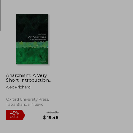
$ 46.71
$ 44.51
45%
dcto.
$ 25.69
$ 24.48
Anarchism: A Very
Short Introduction
(Very Short
Alex Prichard
Introductions) (en
Inglés)
Oxford University Press,
Tapa Blanda, Nuevo