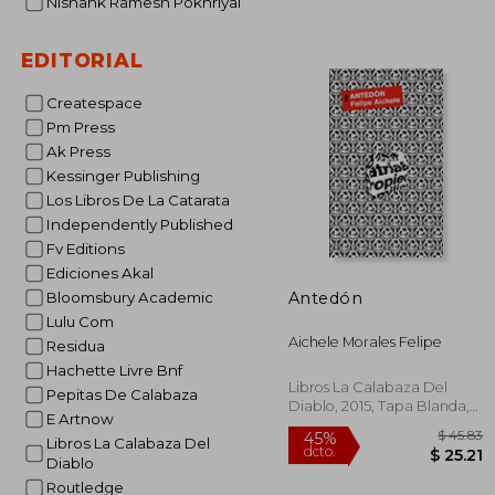
Nishank Ramesh Pokhriyal
EDITORIAL
Createspace
$
45%
dcto.
Pm Press
$ 
Ak Press
Kessinger Publishing
Los Libros De La Catarata
Independently Published
Fv Editions
Ediciones Akal
Antedón
Bloomsbury Academic
Lulu Com
Aichele Morales Felipe
Residua
Hachette Livre Bnf
Libros La Calabaza Del
Pepitas De Calabaza
Diablo, 2015, Tapa Blanda,
E Artnow
Nuevo
Libros La Calabaza Del
Diablo
Routledge