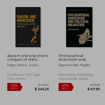
daoism and anarchism:
Philosophical
critiques of state
Anarchism and
 73.22
$ 74.56
45%
45%
autonomy in ancient
Political Obligation
dcto.
dcto.
Rapp, John A. ; Davis,
Egoumenides, Magda
40.27
$ 41.01
and modern china (en
(en Inglés)
Laurence ; Jun, Nathan
Inglés)
Continuum, 2012, Tapa
Bloomsbury Publishing,
Dura, Nuevo
Tapa Blanda, Nuevo