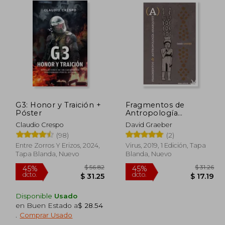
G3: Honor y Traición +
Fragmentos de
Póster
Antropología
Anarquista: 0 (Folletos)
Claudio Crespo
David Graeber
(98)
(2)
Entre Zorros Y Erizos, 2024,
Virus, 2019, 1 Edición, Tapa
Tapa Blanda, Nuevo
Blanda, Nuevo
Disponible
Usado
en Buen Estado a
$ 28.54
 50.64
$ 56.82
45%
45%
.
Comprar Usado
dcto.
dcto.
27.85
$ 31.25