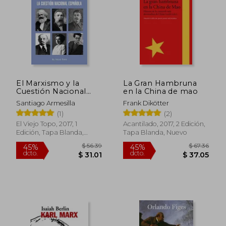
El Marxismo y la
La Gran Hambruna
Cuestión Nacional
en la China de mao
Española
Santiago Armesilla
Frank Dikötter
(1)
(2)
El Viejo Topo, 2017, 1
Acantilado, 2017, 2 Edición,
Edición, Tapa Blanda,
Tapa Blanda, Nuevo
Nuevo
$ 60.08
$ 41
45%
45%
dcto.
dcto.
$ 33.04
$ 23.