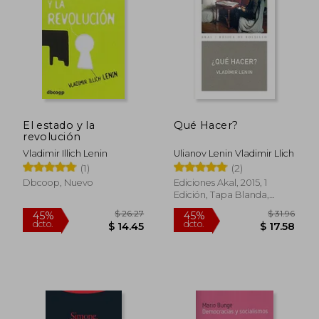
El estado y la
Qué Hacer?
revolución
Vladimir Illich Lenin
Ulianov Lenin Vladimir Llich
(1)
(2)
Dbcoop, Nuevo
Ediciones Akal, 2015, 1
Edición, Tapa Blanda,
Nuevo
$ 41.90
$ 31
45%
45%
dcto.
dcto.
$ 23.04
$ 17.