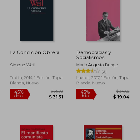
La Condición Obrera
Democracias y
Socialismos
Simone Weil
Mario Augusto Bunge
(2)
Trotta, 2014, 1 Edición, Tapa
Laetoli, 2017, 1 Edición, Tapa
Blanda, Nuevo
Blanda, Nuevo
$ 26.27
$ 31
45%
45%
dcto.
dcto.
$ 14.45
$ 17.