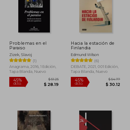
Problemas en el
Hacia la estación de
Paraiso
Finlandia
Zizek, Slavoj
Edmund Wilson
(1)
(6)
Anagrama, 2016, 1 Edición,
DEBATE, 2021, 001 Edición,
Tapa Blanda, Nuevo
Tapa Blanda, Nuevo
$ 56.39
$ 67.
45%
45%
dcto.
dcto.
$ 31.01
$ 37.