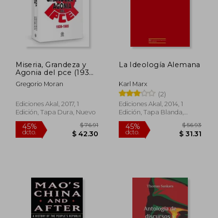
$ 260.98
$ 87.
45%
45%
dcto.
dcto.
$ 143.54
$ 48.
Miseria, Grandeza y
La Ideología Alemana
Agonia del pce (1939-
1985)
Gregorio Moran
Karl Marx
(2)
Ediciones Akal, 2017, 1
Ediciones Akal, 2014, 1
Edición, Tapa Dura, Nuevo
Edición, Tapa Blanda,
Nuevo