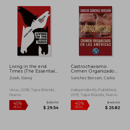
Living in the end
Castrochavismo:
Times (The Essential
Crimen Organizado
Zizek) (en Inglés)
en las Américas
Zizek, Slavoj
Sanchez Berzain, Carlos
Verso, 2018, Tapa Blanda,
Independently Published,
Nuevo
2019, Tapa Blanda, Nuevo
$ 43.39
$ 46.
45%
45%
dcto.
dcto.
$ 23.87
$ 25.