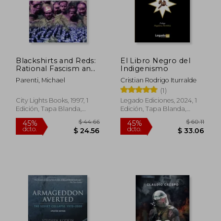
$ 42.66
$ 34.
40%
45%
dcto.
dcto.
$ 25.60
$ 18.
Blackshirts and Reds:
El Libro Negro del
Rational Fascism and
Indigenismo
the Overthrow of
Parenti, Michael
Cristian Rodrigo Iturralde
Communism (en
(1)
Inglés)
City Lights Books, 1997, 1
Legado Ediciones, 2024, 1
Edición, Tapa Blanda,
Edición, Tapa Blanda,
Nuevo
Nuevo