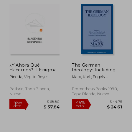
¿Y Ahora Qué
The German
Hacemos?: 1 Enigma
Ideology: Including
y 4 errores
Theses on Feuerbach
Pineda, Virgilio Reyes
Marx, Karl ; Engels,
venezolanos
and an Introduction
Friedrich
to the Critique of
Political Economy
Palibrio, Tapa Blanda,
Prometheus Books, 1998,
(Great Books in
Nuevo
Tapa Blanda, Nuevo
Philosophy) (en
Inglés)