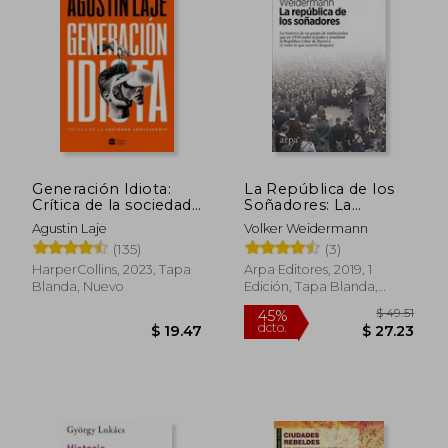
Generación Idiota:
La República de los
Crítica de la sociedad
Soñadores: La
$ 34.13
$ 96.
45%
45%
adolescente
Historia de un Grupo
Agustin Laje
Volker Weidermann
dcto.
dcto.
$ 18.77
$ 52.
de Intelectuales que
(135)
(3)
en 1918 Asaltó el
Poder y Proclamó la
HarperCollins, 2023, Tapa
Arpa Editores, 2019, 1
República Libre de
Blanda, Nuevo
Edición, Tapa Blanda,
Baviera (y Todo lo que
Nuevo
Ocurrió Después)