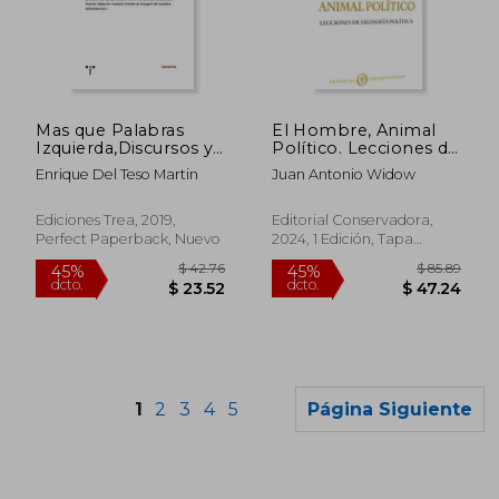
$ 52.24
40%
dcto.
$ 31.34
$ 11.
Mas que Palabras
El Hombre, Animal
Izquierda,Discursos y
Político. Lecciones de
Relatos
filosofía política
Enrique Del Teso Martin
Juan Antonio Widow
Ediciones Trea, 2019,
Editorial Conservadora,
Perfect Paperback, Nuevo
2024, 1 Edición, Tapa
Blanda, Nuevo
1
2
3
4
5
Página Siguiente