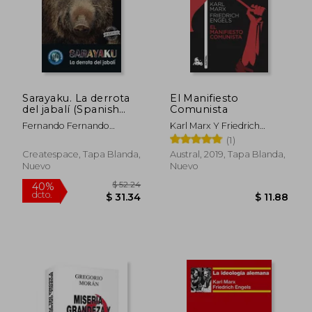
Sarayaku. La derrota
El Manifiesto
del jabalí (Spanish
Comunista
Edition)
Fernando Fernando
Karl Marx Y Friedrich
Villavicencio V.
Engels
(1)
Createspace, Tapa Blanda,
Austral, 2019, Tapa Blanda,
Nuevo
Nuevo