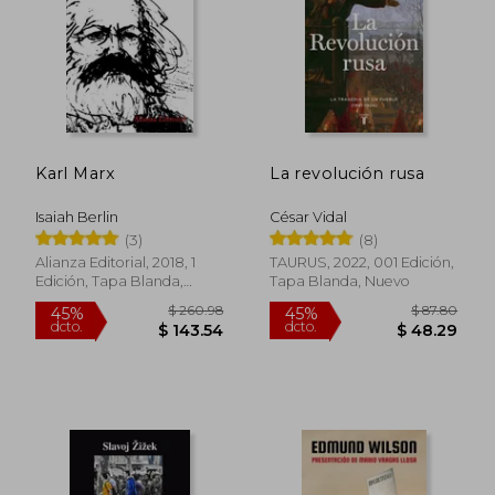
Karl Marx
La revolución rusa
Isaiah Berlin
César Vidal
(3)
(8)
Alianza Editorial, 2018, 1
TAURUS, 2022, 001 Edición,
Edición, Tapa Blanda,
Tapa Blanda, Nuevo
Usado
$ 47.14
$ 55
40%
45%
dcto.
dcto.
$ 28.28
$ 30.