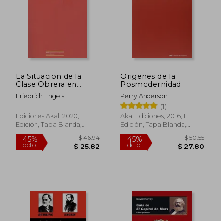
La Situación de la
Origenes de la
Clase Obrera en
Posmodernidad
Inglaterra
Friedrich Engels
Perry Anderson
(1)
Ediciones Akal, 2020, 1
Akal Ediciones, 2016, 1
Edición, Tapa Blanda,
Edición, Tapa Blanda,
Nuevo
Nuevo
$ 46.94
$ 50.
45%
45%
dcto.
dcto.
$ 25.82
$ 27.