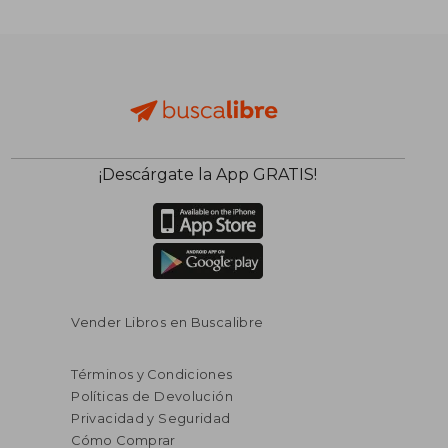
¡Descárgate la App GRATIS!
$ 89.04
$ 47.
45%
40%
dcto.
dcto.
$ 48.97
$ 28.
Vender Libros en Buscalibre
Términos y Condiciones
Políticas de Devolución
Privacidad y Seguridad
Cómo Comprar