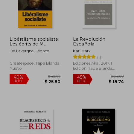
$ 54.01
$ 54.
40%
45%
dcto.
dcto.
$ 32.41
$ 29.
Libéralisme socialiste:
La Revolución
Les écrits de M.
Española
Proudhon (en
De Lavergne, Léonce
Karl Marx
Francés)
(1)
Createspace, Tapa Blanda,
Ediciones Akal, 2017, 1
Nuevo
Edición, Tapa Blanda,
Nuevo