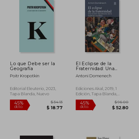
$ 68.80
$ 44.
45%
45%
dcto.
dcto.
$ 37.84
$ 24.
Lo que Debe ser la
El Eclipse de la
Geografía
Fraternidad: Una
Revisión Republicana
Poitr Kropotkin
Antoni Domenech
de la Tradición
Socialista: 8 (Reverso)
Editorial Eleuterio, 2023,
Ediciones Akal, 2019, 1
Tapa Blanda, Nuevo
Edición, Tapa Blanda,
Nuevo