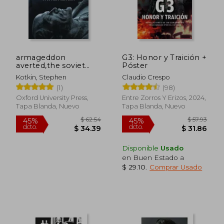
armageddon
G3: Honor y Traición +
$ 44.66
$ 60
45%
45%
averted,the soviet
Póster
dcto.
dcto.
$ 24.56
$ 33.
collapse, 1970-2000
Kotkin, Stephen
Claudio Crespo
(en Inglés)
(1)
(98)
Oxford University Press,
Entre Zorros Y Erizos, 2024,
Tapa Blanda, Nuevo
Tapa Blanda, Nuevo
Disponible
Usado
en Buen Estado a
$ 29.10
.
Comprar Usado