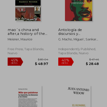
$ 51.25
$ 54.
45%
45%
dcto.
dcto.
$ 28.19
$ 30.
mao´s china and
Antología de
after,a history of the
discursos y
people´s republic
entrevistas: (Anotada
Meisner, Maurice
G. Macho, Miguel ; Sankara,
(en Inglés)
y con biografía)
Thomas
Free Press, Tapa Blanda,
Independently Published,
Nuevo
Tapa Blanda, Nuevo