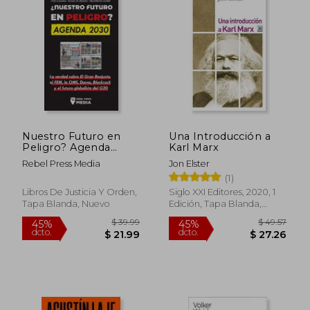
$ 63.60
$ 27.
45%
45%
dcto.
dcto.
$ 34.98
$ 15.
Nuestro Futuro en
Una Introducción a
Peligro? Agenda
Karl Marx
2030
Rebel Press Media
Jon Elster
(1)
Libros De Justicia Y Orden,
Siglo XXI Editores, 2020, 1
Tapa Blanda, Nuevo
Edición, Tapa Blanda,
Nuevo