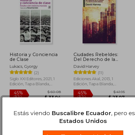
Historia y Conciencia
Ciudades Rebeldes:
de Clase
Del Derecho de la
Ciudad a la
Lukacs, Gyorgy
David Harvey
Revolución Urbana
(2)
(11)
$ 39.99
$ 49.
45%
45%
Siglo XXI Editores, 2021, 1
Ediciones Akal, 2013, 1
dcto.
dcto.
$ 21.99
$ 27.
Edición, Tapa Blanda,
Edición, Tapa Blanda,
Nuevo
Nuevo
Estás viendo
Buscalibre Ecuador
, pero e
Estados Unidos