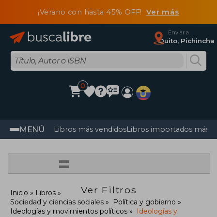
¡Verano con hasta 45% OFF!
Ver más
Enviar a
Quito, Pichincha
0
MENÚ
Libros más vendidos
Libros importados más v
=
Ver Filtros
Inicio
Libros
Sociedad y ciencias sociales
Política y gobierno
Ideologías y movimientos políticos
Ideologías y