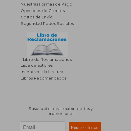
Nuestras Formas de Pago
Opiniones de Clientes
Costos de Envío
Seguridad Redes Sociales
Libro de Reclamaciones
$ 42.76
$ 85.
45%
45%
Lista de autores
dcto.
dcto.
$ 23.52
$ 47.
Incentivo a la Lectura
Libros Recomendados
Suscríbete para recibir ofertas y
promociones