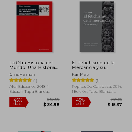
$ 53.70
$ 43.
45%
40%
dcto.
dcto.
$ 29.54
$ 25.
La Otra Historia del
El Fetichismo de la
Mundo: Una Historia
Mercancia y su
de las Clases
Secreto
Chris Harman
Karl Marx
Populares Desde la
(1)
(1)
Edad de Piedra al
Nuevo Milenio
Akal Ediciones, 2018, 1
Pepitas De Calabaza, 2014,
Edición, Tapa Blanda,
1 Edición, Tapa Blanda,
Nuevo
Nuevo