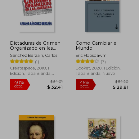
$ 58.46
$ 58
45%
45%
dcto.
dcto.
$ 32.16
$ 32.
Dictaduras de Crimen
Como Cambiar el
Organizado en las
Mundo
Américas
Sanchez Berzain, Carlos
Eric Hobsbawm
(1)
(3)
Createspace, 2018, 1
Booket, 2020, 1 Edición,
Edición, Tapa Blanda,
Tapa Blanda, Nuevo
Nuevo