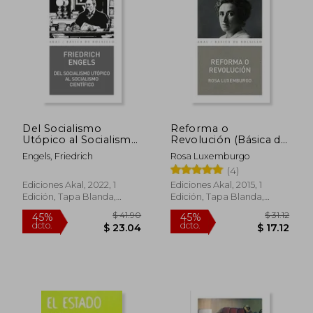
$ 62.54
$ 57.
45%
45%
dcto.
dcto.
Del Socialismo
Reforma o
$ 34.39
$ 31.
Utópico al Socialismo
Revolución (Básica de
Científico: 356 (Básica
Bolsillo  Serie Clásicos
Engels, Friedrich
Rosa Luxemburgo
de Bolsillo)
del Pensamiento
(4)
Político)
Ediciones Akal, 2022, 1
Ediciones Akal, 2015, 1
Edición, Tapa Blanda,
Edición, Tapa Blanda,
Nuevo
Nuevo