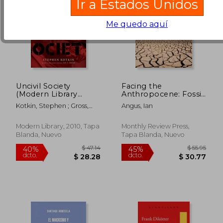
Ir a Estados Unidos
Me quedo aquí
Uncivil Society
Facing the
(Modern Library
Anthropocene: Fossil
Chronicles) (en
Capitalism and the
Kotkin, Stephen ; Gross,
Angus, Ian
Inglés)
Crisis of the Earth
Jan
System (en Inglés)
Modern Library, 2010, Tapa
Monthly Review Press,
Blanda, Nuevo
Tapa Blanda, Nuevo
$ 49
45%
dcto.
$ 19.47
$ 27.