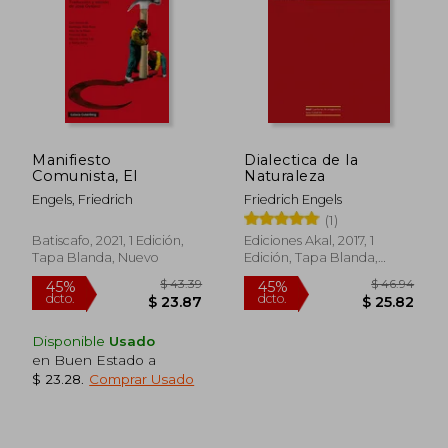
Manifiesto
Dialectica de la
Comunista, El
Naturaleza
Engels, Friedrich
Friedrich Engels
(1)
Batiscafo, 2021, 1 Edición,
Ediciones Akal, 2017, 1
Tapa Blanda, Nuevo
Edición, Tapa Blanda,
Nuevo
Disponible
Usado
en Buen Estado a
$ 56.93
$ 34.
45%
45%
$ 23.28
.
Comprar Usado
dcto.
dcto.
$ 31.31
$ 19.