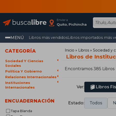
Enviar a
Quito, Pichincha
MENÚ
Libros más vendidos
Libros importados más v
Inicio
Libros
Sociedad y c
CATEGORÍA
Libros de Institu
Sociedad Y Ciencias
Sociales
Encontramos 385 Libros
Política Y Gobierno
Relaciones Internacionales
Instituciones
Ver:
Libros Fí
Internacionales
ENCUADERNACIÓN
Estado:
Todos
N
Tapa Blanda