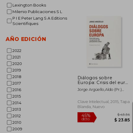
Lexington Books
Milenio Publicaciones S L
P I E Peter Lang S A Editions
Scientifiques
AÑO EDICIÓN
$
45%
dcto.
$ 
2022
2021
2020
2019
2018
Diálogos sobre
Europa: Crisis del euro
2017
y recuperación del
Jorge Argüello,Aldo (pr.)
2016
pensamiento crítico
Ferrer
2015
Clave Intelectual, 2015, Tapa
2014
Blanda, Nuevo
2013
2012
2010
2009