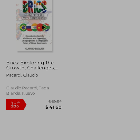
Brics: Exploring the
Growth, Challenges,
and Potential of
Pacardi, Claudio
Emerging Giants in
Shaping the Future of
Global Governance
Claudio Pacardi, Tapa
(en Inglés)
Blanda, Nuevo