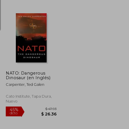
$ 49.72
$ 103.39
40%
dcto.
$ 27.34
$ 62.03
NATO: Dangerous
Dinosaur (en Inglés)
Carpenter, Ted Galen
Cato Institute, Tapa Dura,
Nuevo