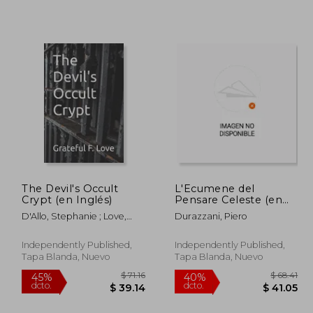
 38.05
$ 62.86
45%
45%
dcto.
dcto.
20.93
$ 34.57
The Devil's Occult
L'Ecumene del
Crypt (en Inglés)
Pensare Celeste (en
Italiano)
D'Allo, Stephanie ; Love,
Durazzani, Piero
Grateful F.
Independently Published,
Independently Published,
Tapa Blanda, Nuevo
Tapa Blanda, Nuevo