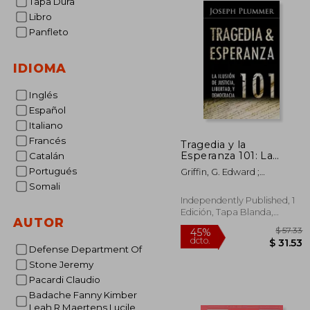
Tapa Dura
Libro
Panfleto
IDIOMA
Inglés
Español
Italiano
Francés
Tragedia y la
Esperanza 101: La
Catalán
Ilusión de Justicia,
Portugués
Griffin, G. Edward ;
Libertad, y
Plummer, Joseph
Somali
Democracia
Independently Published, 1
Edición, Tapa Blanda,
AUTOR
Nuevo
Defense Department Of
Stone Jeremy
Pacardi Claudio
45%
Badache Fanny Kimber
dcto.
$ 
Leah R Maertens Lucile