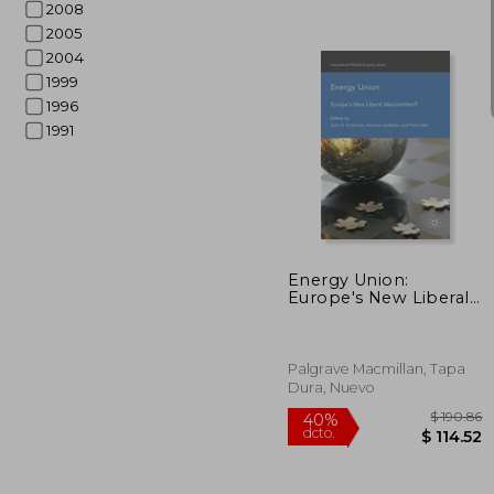
2008
2005
2004
1999
1996
1991
$
45%
dcto.
$ 
Energy Union:
Europe's New Liberal
Mercantilism?
(International Political
Economy Series)
Palgrave Macmillan, Tapa
Dura, Nuevo