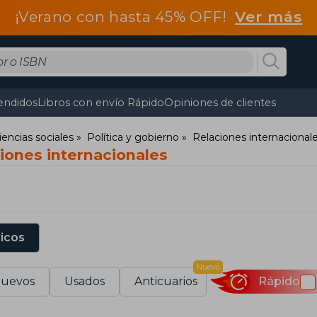
¡Verano con hasta 45% OFF!
Ver más
endidos
Libros con envío Rápido
Opiniones de clientes
iencias sociales
Política y gobierno
Relaciones internacional
ciones internacionales
sicos
Nuevo
uevos
Usados
Anticuarios
Rápido