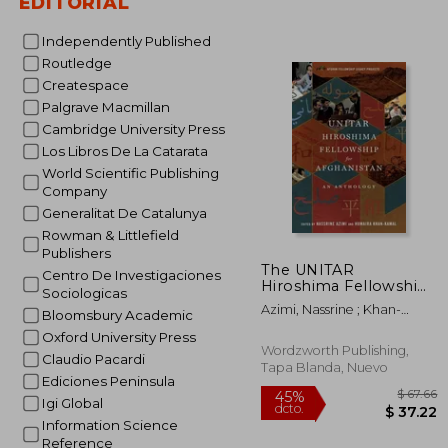
EDITORIAL
$
45%
dcto.
$ 
Independently Published
Routledge
Createspace
Palgrave Macmillan
Cambridge University Press
Los Libros De La Catarata
World Scientific Publishing
Company
Generalitat De Catalunya
Rowman & Littlefield
Publishers
The UNITAR
Centro De Investigaciones
Hiroshima Fellowship
Sociologicas
for Afghanistan: An
Azimi, Nassrine ; Khan-
Bloomsbury Academic
Anthology (en Inglés)
Kamal, Humaira
Oxford University Press
Wordzworth Publishing,
Claudio Pacardi
Tapa Blanda, Nuevo
Ediciones Peninsula
Igi Global
Information Science
Reference