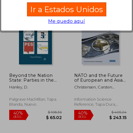
Ir a Estados Unidos
Me quedo aquí
 43.36
$ 24.45
45%
45%
dcto.
dcto.
23.85
$ 13.45
Beyond the Nation
NATO and the Future
State: Parties in the
of European and Asian
Era of European
Security (en Inglés)
Hanley, D.
Christensen, Carsten
Integration (en Inglés)
Sander ; Maisaia, Vakhtang
Palgrave MacMillan, Tapa
Information Science
Blanda, Nuevo
Reference, Tapa Dura,
Nuevo