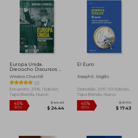
Europa Unida.
El Euro
Dieciocho Discursos y
una Carta
Winston Churchill
Joseph E. Stiglitz
(2)
Encuentro, 2016, 1 Edición,
Debolsillo, 2017, 001 Edición,
Tapa Blanda, Nuevo
Tapa Blanda, Nuevo
$ 57.33
$ 44.43
45%
45%
dcto.
dcto.
31.53
$ 24.44