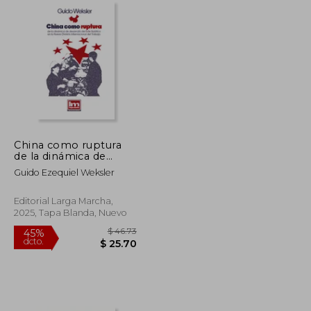
China como ruptura
de la dinámica de
desarrollo del Este
Guido Ezequiel Weksler
Asiático en la Nueva
División Internacional
del Trabajo
Editorial Larga Marcha,
2025, Tapa Blanda, Nuevo
$ 31.70
$ 46.73
45%
dcto.
$ 17.43
$ 25.70