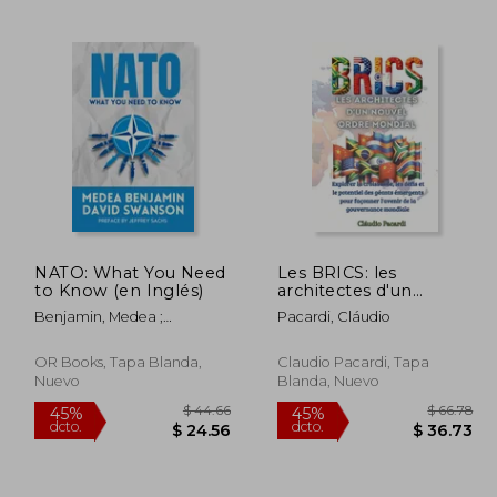
190.86
$ 108.36
40%
40%
dcto.
dcto.
14.52
$ 65.02
NATO: What You Need
Les BRICS: les
to Know (en Inglés)
architectes d'un
nouvel ordre mondial:
Benjamin, Medea ;
Pacardi, Cláudio
Explorer la croissance,
Swanson, David
les défis et le potentiel
des géants émergents
OR Books, Tapa Blanda,
Claudio Pacardi, Tapa
pour (en Francés)
Nuevo
Blanda, Nuevo