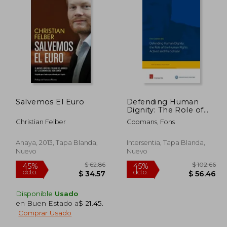
Salvemos El Euro
Defending Human
Dignity: The Role of
the Human Rights
Christian Felber
Coomans, Fons
Activist and the
Scholar (en Inglés)
Anaya, 2013, Tapa Blanda,
Intersentia, Tapa Blanda,
Nuevo
Nuevo
Disponible
Usado
en Buen Estado a
$ 21.45
.
Comprar Usado