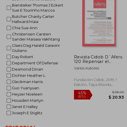
Biersteker Thomas J Eckert
Sue E Tourinho Marcos
Butcher Charity Carter
Hallward Maia
Chia Sue Ann
Christensen Carsten
Sander Maisaia Vakhtang
Claes Dag Harald Garavini
Giuliano
Revista Cidob D´Afers
Day Robert
120 Repensar el
Department Of Defense
Desarrollo Desde el
Varios Autores
Desmond Dinan
Pasado de la
Cooperación
Dichter Heather L
Internacional (Revista
Fundación Cidob, 2019, 1
Gleckman Harris
Cidob D'afers
Edición, Tapa Blanda,
Guo Yuanyuan
Internacionals)
Nuevo
Heyzer Noeleen
Housden Martyn
Janet E Halley
Joseph E Stiglitz