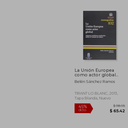
$ 
40%
dcto.
$ 1
La Unión Europea
como actor global
(Monografía)
Belén Sánchez Ramos
TIRANT LO BLANC, 2013,
Tapa Blanda, Nuevo