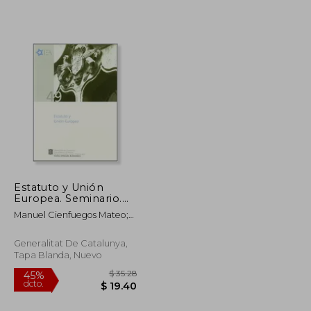
$ 102.66
$ 69.34
40%
dcto.
$ 56.46
$ 41.60
Estatuto y Unión
Europea. Seminario.
Barcelona
Manuel Cienfuegos Mateo;
Enoch Albertí I Rovira; David
Ordóñez Solés; Marcos
Generalitat De Catalunya,
Gómez Puente
Tapa Blanda, Nuevo