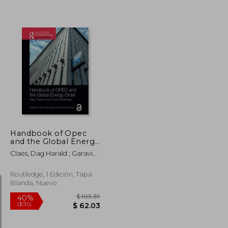
$ 68.41
$ 35.28
45%
dcto.
$ 41.05
$ 19.40
Handbook of Opec
and the Global Energy
Order (Routledge
Claes, Dag Harald ; Garavini,
International
Giuliano
Handbooks) (en
Inglés)
Routledge, 1 Edición, Tapa
Blanda, Nuevo