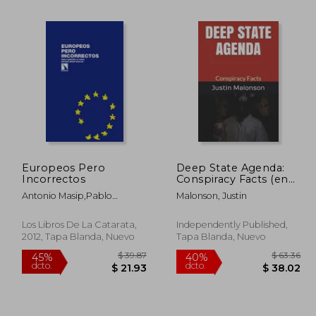
Europeos Pero
Deep State Agenda:
Incorrectos
Conspiracy Facts (en
 118.95
$ 44.66
45%
45%
Inglés)
dcto.
dcto.
Antonio Masip,Pablo
Malonson, Justin
65.42
$ 24.56
Sánchez La Chica
Los Libros De La Catarata,
Independently Published,
2012, Tapa Blanda, Nuevo
Tapa Blanda, Nuevo