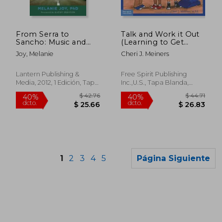
$ 48.45
$ 49.
45%
40%
dcto.
dcto.
$ 26.65
$ 29.
From Serra to
Talk and Work it Out
Sancho: Music and
(Learning to Get
Pageantry in the
Along)
Joy, Melanie
Cheri J. Meiners
California Missions
(Currents in Latin
American and Iberian
Lantern Publishing &
Free Spirit Publishing
Music) (en Inglés)
Media, 2012, 1 Edición, Tapa
Inc.,U.S., Tapa Blanda,
Blanda, Nuevo
Nuevo
1
2
3
4
5
Página Siguiente