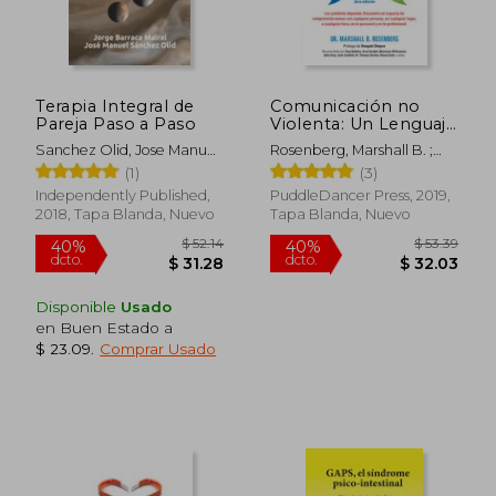
Terapia Integral de
Comunicación no
Pareja Paso a Paso
Violenta: Un Lenguaje
de Vida (Nonviolent
Sanchez Olid, Jose Manuel
Rosenberg, Marshall B. ;
Communication
; Barraca Mairal, Jorge
Díaz, Magiarí Díaz ; Seid
(1)
(3)
Guides)
Llamas, Alan Rafael
Independently Published,
PuddleDancer Press, 2019,
2018, Tapa Blanda, Nuevo
Tapa Blanda, Nuevo
Disponible
Usado
en Buen Estado a
$ 23.09
.
Comprar Usado
$ 37.10
$ 39.
45%
45%
dcto.
dcto.
$ 20.40
$ 21.