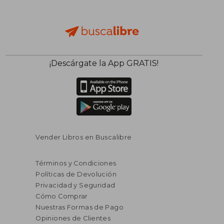
$ 99.97
$ 52
¡Descárgate la App GRATIS!
45%
40%
dcto.
dcto.
$ 54.98
$ 31.
Vender Libros en Buscalibre
Términos y Condiciones
Políticas de Devolución
Privacidad y Seguridad
Cómo Comprar
Nuestras Formas de Pago
Opiniones de Clientes