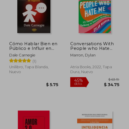
$ 50.46
40%
dcto.
$ 30.28
$ 11.
Cómo Hablar Bien en
Conversations With
Público e Influir en
People who Hate
los Hombres de
me: 12 Things i
Dale Carnegie
Marron, Dylan
Negocios
Learned From
(1)
Talking to Internet
Strangers (en Inglés)
Unilibro, Tapa Blanda,
Atria Books, 2022, Tapa
Nuevo
Dura, Nuevo