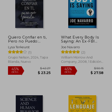
$ 37.10
$ 56.
45%
45%
dcto.
dcto.
$ 20.40
$ 31.
Quiero Confiar en ti,
What Every Body Is
Pero no Puedo:
Saying: An Ex-FBI
Avanzar Cuando Eres
Agent's Guide to
Lysa Terkeurst
Joe Navarro
Escéptico de los
Speed-Reading
(1)
(2)
Demás, Temeroso de
People (en Inglés)
lo que Dios Permitirá,
Grupo Nelson, 2024, Tapa
William Morrow And
e Incrédulo de tu
Blanda, Nuevo
Company, 2008, 1 Edición,
Propio
Tapa Blanda, Nuevo
Discernimiento