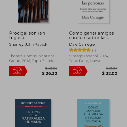
Prodigal son (en
Cómo ganar amigos
Inglés)
e influir sobre las
personas (Edición de
Shanley, John Patrick
Dale Carnegie
regalo)
(1)
Theatre Communications
Vintage Espanol, 2024,
Group, 2016, Tapa Blanda,
Tapa Dura, Nuevo
Nuevo
$ 38.83
$ 49.
45%
40%
dcto.
dcto.
$ 21.36
$ 29.