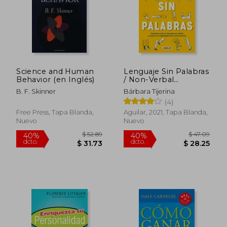
Science and Human
Lenguaje Sin Palabras
Behavior (en Inglés)
/ Non-Verbal
$ 42.04
$ 48.
45%
45%
Language
dcto.
dcto.
$ 23.12
$ 26.
B. F. Skinner
Bárbara Tijerina
(4)
Free Press, Tapa Blanda,
Aguilar, 2021, Tapa Blanda,
Nuevo
Nuevo