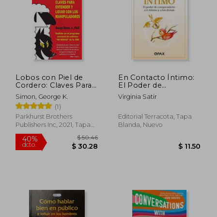
$ 49.08
$ 48.
45%
45%
dcto.
dcto.
$ 26.99
$ 26.
Lobos con Piel de
En Contacto Íntimo:
Cordero: Claves Para
El Poder de
Entender y Lidial con
Comprenderte a ti
Simon, George K.
Virginia Satir
los Manipuladores
Mismo y a los Demás
(1)
Parkhurst Brothers
Editorial Terracota, Tapa
Publishers Inc, 2021, Tapa
Blanda, Nuevo
Blanda, Nuevo