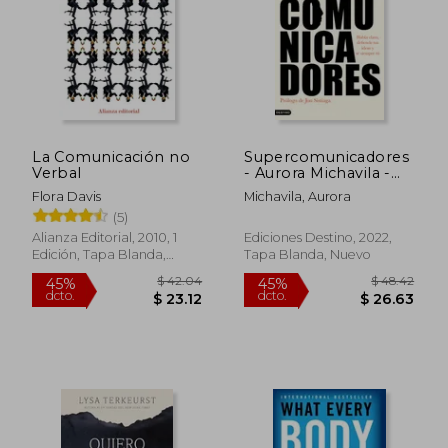
dcto.
dcto.
$ 31.28
$ 32.
La Comunicación no
Supercomunicadores
Verbal
- Aurora Michavila -
Libro Físico
Flora Davis
Michavila, Aurora
(5)
Alianza Editorial, 2010, 1
Ediciones Destino, 2022,
Edición, Tapa Blanda,
Tapa Blanda, Nuevo
Nuevo