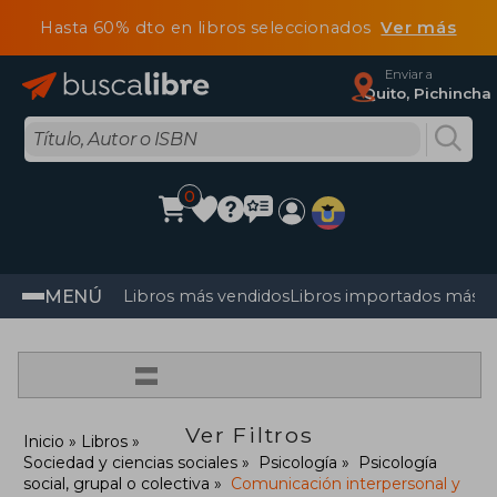
Hasta 60% dto en libros seleccionados
Ver más
Enviar a
Quito, Pichincha
0
MENÚ
Libros más vendidos
Libros importados más v
=
Ver Filtros
Inicio
Libros
Sociedad y ciencias sociales
Psicología
Psicología
social, grupal o colectiva
Comunicación interpersonal y