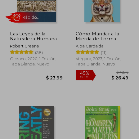
Las Leyes de la
Cómo Mandar a la
Naturaleza Humana
Mierda de Forma
Educada
Robert Greene
Alba Cardalda
(38)
(11)
Oceano, 2020, 1 Edición,
Vergara, 2023, 1 Edición,
Tapa Blanda, Nuevo
Tapa Blanda, Nuevo
$ 77.32
$ 48.
45%
45%
dcto.
dcto.
$ 42.53
$ 26.