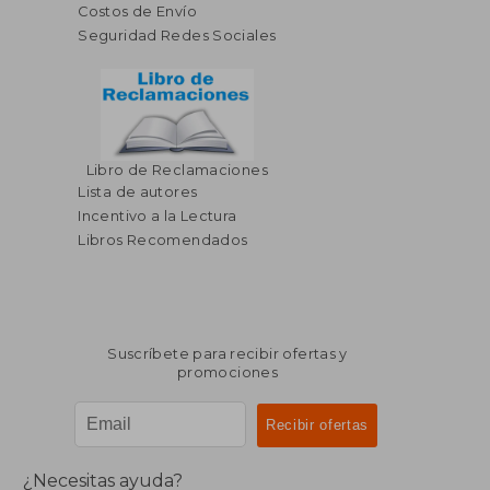
Costos de Envío
Seguridad Redes Sociales
Libro de Reclamaciones
$ 42.76
$ 44.
40%
40%
Lista de autores
dcto.
dcto.
$ 25.66
$ 26.
Incentivo a la Lectura
Libros Recomendados
Suscríbete para recibir ofertas y
promociones
¿Necesitas ayuda?