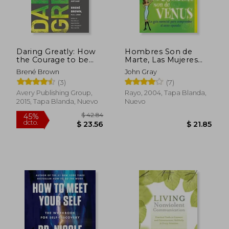
Daring Greatly: How
Hombres Son de
the Courage to be
Marte, Las Mujeres
Vulnerable
Son de Venus, Los
Brené Brown
John Gray
Transforms the way
(3)
(7)
we Live, Love, Parent,
and Lead (en Inglés)
Avery Publishing Group,
Rayo, 2004, Tapa Blanda,
2015, Tapa Blanda, Nuevo
Nuevo
$ 43.84
$ 53.
40%
40%
dcto.
dcto.
$ 26.30
$ 32.