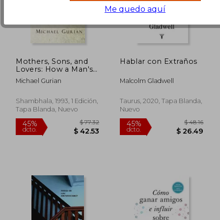
Me quedo aquí
Mothers, Sons, and
Hablar con Extraños
Lovers: How a Man's
Relationship With his
Michael Gurian
Malcolm Gladwell
Mother Affects the
Rest of his Life (en
Inglés)
Shambhala, 1993, 1 Edición,
Taurus, 2020, Tapa Blanda,
Tapa Blanda, Nuevo
Nuevo
$ 52.89
$ 47.
40%
40%
dcto.
dcto.
$ 31.73
$ 28.