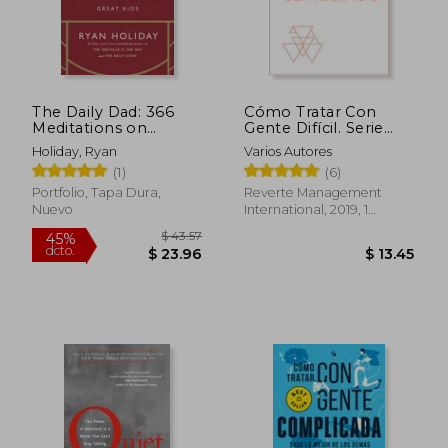
The Daily Dad: 366
Cómo Tratar Con
Meditations on
Gente Difícil. Serie
Parenting, Love, and
Inteligencia
Holiday, Ryan
Varios Autores
Raising Great Kids (en
Emocional HBR
(1)
(6)
Inglés)
(Dealing with Difficult
People Spanish
Portfolio, Tapa Dura,
Reverte Management
Edition)
Nuevo
International, 2019, 1
Edición, Tapa Blanda,
Nuevo
$ 48.53
$ 30.
45%
45%
dcto.
dcto.
$ 26.69
$ 17.