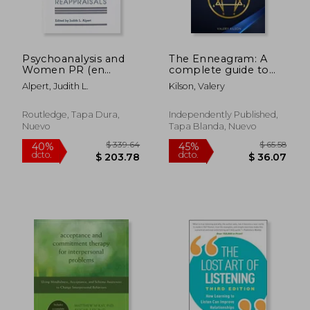
Psychoanalysis and
The Enneagram: A
Women PR (en
complete guide to
Inglés)
Self-Realization &
Alpert, Judith L.
Kilson, Valery
Self-discovery
through the wisdom
of the Enneagram,
Routledge, Tapa Dura,
Independently Published,
learning the 9
Nuevo
Tapa Blanda, Nuevo
personality (en
Inglés)