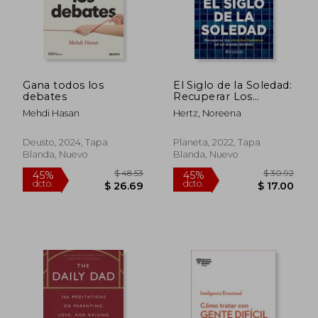
Gana todos los
El Siglo de la Soledad:
debates
Recuperar Los
Vínculos Humanos
Mehdi Hasan
Hertz, Noreena
En Un Mundo
Dividido
Deusto, 2024, Tapa
Planeta, 2022, Tapa
Blanda, Nuevo
Blanda, Nuevo
$ 46.14
40%
dcto.
$ 27.68
$ 9.