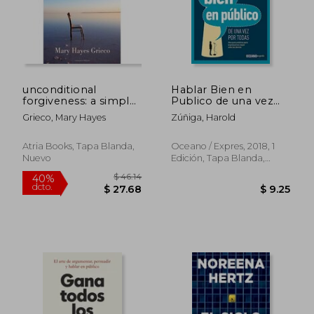
unconditional
Hablar Bien en
forgiveness: a simple
Publico de una vez
and proven method
por Todas
Grieco, Mary Hayes
Zúñiga, Harold
to forgive everyone
and everything (en
Inglés)
Atria Books, Tapa Blanda,
Oceano / Expres, 2018, 1
Nuevo
Edición, Tapa Blanda,
$ 61.
45%
Nuevo
dcto.
$ 21.00
$ 33.