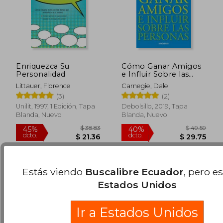
Enriquezca Su
Cómo Ganar Amigos
Personalidad
e Influir Sobre las
Personas
Littauer, Florence
Carnegie, Dale
(3)
(2)
$ 42.27
$ 50
45%
45%
Unilit, 1997, 1 Edición, Tapa
Debolsillo, 2019, Tapa
dcto.
dcto.
$ 23.25
$ 27.
Blanda, Nuevo
Blanda, Nuevo
Estás viendo
Buscalibre Ecuador
, pero e
Estados Unidos
Ir a Estados Unidos