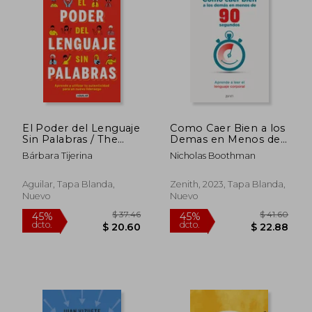
El Poder del Lenguaje
Como Caer Bien a los
Sin Palabras / The
Demas en Menos de
Power of Language
90 Segundos
Bárbara Tijerina
Nicholas Boothman
Without Words
Aguilar, Tapa Blanda,
Zenith, 2023, Tapa Blanda,
Nuevo
Nuevo
$ 37.46
$ 41.
45%
45%