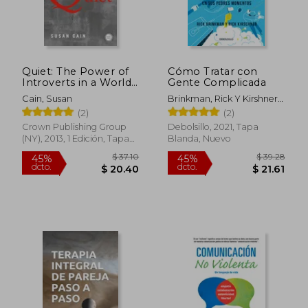
Quiet: The Power of
Cómo Tratar con
Introverts in a World
Gente Complicada
That Can't Stop
Cain, Susan
Brinkman, Rick Y Kirshner,
Talking (en Inglés)
Rick
(2)
(2)
Crown Publishing Group
Debolsillo, 2021, Tapa
(NY), 2013, 1 Edición, Tapa
Blanda, Nuevo
Blanda, Nuevo
$ 43.57
45%
dcto.
$ 23.96
$ 13.