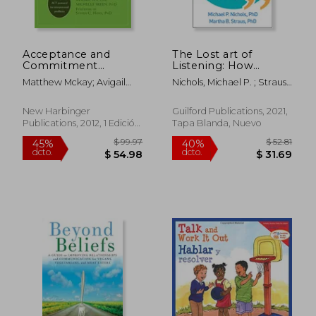
$ 42.84
45%
dcto.
$ 23.56
$ 21.
Acceptance and
The Lost art of
Commitment
Listening: How
Therapy for
Learning to Listen
Matthew Mckay; Avigail
Nichols, Michael P. ; Strauss,
Interpersonal
can Improve
Lev Psyd; Dr. Michelle
Martha B.
Problems: Using
Relationships (en
Skeen Psyd
Mindfulness,
Inglés)
New Harbinger
Guilford Publications, 2021,
Acceptance, and
Publications, 2012, 1 Edición,
Tapa Blanda, Nuevo
Schema Awareness
Tapa Blanda, Nuevo
to Change
Interpersonal
Behaviors (en Inglés)