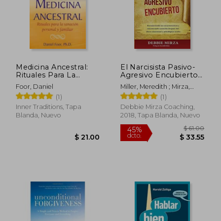
Medicina Ancestral:
El Narcisista Pasivo-
Rituales Para La
Agresivo Encubierto:
Sanación Personal Y
Reconociendo las
Foor, Daniel
Miller, Meredith ; Mirza,
Familiar
Características y
Debbie
(1)
(1)
$ 52.
Encontrando
40%
dcto.
Sanación Después del
$ 55.58
$ 31.
Inner Traditions, Tapa
Debbie Mirza Coaching,
Abuso Emocional y
Blanda, Nuevo
2018, Tapa Blanda, Nuevo
Psicológico Oculto