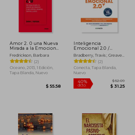
Amor 2. 0 una Nueva
Inteligencia
$ 63
Mirada a la Emocion
Emocional 2.0 /
45%
dcto.
que Determina lo que
Emotional
$ 5.75
$ 34.
Fredrickson, Barbara
Bradberry, Travis ; Greaves,
Sentimos Pensamos
Intelligence 2.0
Jean
(2)
(2)
Oceano, 2013, 1 Edición,
Conecta, Tapa Blanda,
Tapa Blanda, Nuevo
Nuevo