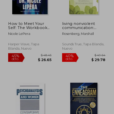
How to Meet Your
living nonviolent
Self: The Workbook
communication:
for Self-Discovery (en
practical tools to
Nicole LePera
Rosenberg, Marshall
Inglés)
connect and
communicate
skillfully in every
Harper Wave, Tapa
Sounds True, Tapa Blanda,
situation (en Inglés)
Blanda, Nuevo
Nuevo
Rápido
$ 48.
45%
dcto.
$ 23.99
$ 26.