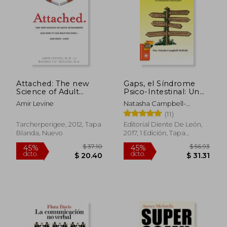
Attached: The new
Gaps, el Síndrome
Science of Adult
Psico-Intestinal: Un
Attachment and how
Tratamiento Natural
Amir Levine
Natasha Campbell-
it can Help you Find -
Para el Autismo, la
McBride
(11)
and Keep - Love (en
Dispraxia, el Trastorno
Inglés)
por Déficit de
Tarcherperigee, 2012, Tapa
Editorial Diente De León,
Atención con o sin. Y
Blanda, Nuevo
2017, 1 Edición, Tapa
la Esquizofrenia.
Blanda, Nuevo
(Salud y Plantas)
$ 52.14
$ 53.
40%
40%