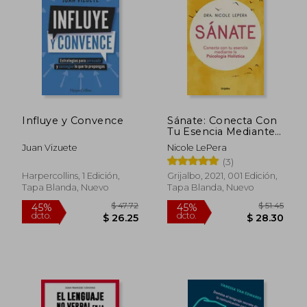
dcto.
dcto.
$ 20.60
$ 22.
Influye y Convence
Sánate: Conecta Con
Tu Esencia Mediante
La Psicología
Juan Vizuete
Nicole LePera
Holística / How to Do
(3)
the Work
Harpercollins, 1 Edición,
Grijalbo, 2021, 001 Edición,
Tapa Blanda, Nuevo
Tapa Blanda, Nuevo