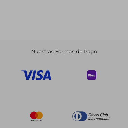
Nuestras Formas de Pago
$ 46.
45%
dcto.
$ 29.60
$ 25.