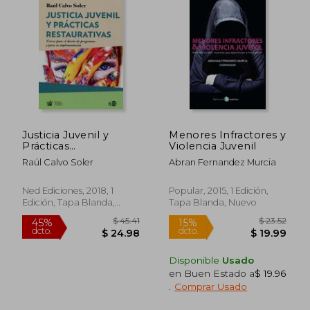
Justicia Juvenil y
Menores Infractores y
Prácticas
Violencia Juvenil
Restaurativas: Trazos
Raúl Calvo Soler
Abran Fernandez Murcia
Para el Diseño de
Programas y Para su
Implementación
Ned Ediciones, 2018, 1
Popular, 2015, 1 Edición,
Edición, Tapa Blanda,
Tapa Blanda, Nuevo
Nuevo
Disponible
Usado
en Buen Estado a
$ 19.96
.
Comprar Usado