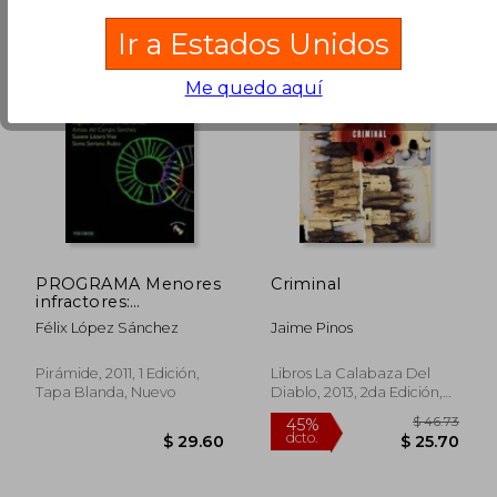
Ir a Estados Unidos
Me quedo aquí
$ 31.67
$ 48.
45%
45%
dcto.
dcto.
$ 17.42
$ 26.
PROGRAMA Menores
Criminal
infractores:
Intervención
Félix López Sánchez
Jaime Pinos
educativa y
terapéutica (Ojos
Solares - Programas)
Pirámide, 2011, 1 Edición,
Libros La Calabaza Del
Tapa Blanda, Nuevo
Diablo, 2013, 2da Edición,
Tapa Blanda, Nuevo