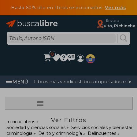
Hasta 60% dto en libros seleccionados
Ver más
Enviar a
Quito, Pichincha
0
MENÚ
Libros más vendidos
Libros importados más v
=
Ver Filtros
Inicio
Libros
Sociedad y ciencias sociales
Servicios sociales y bienestar,
criminología
Delito y criminología
Delincuentes