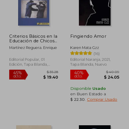
Criterios Básicos en la
Fingiendo Amor
Educación de Chicos
Rebeldes
Martínez Reguera. Enrique
Karen Mata Gzz
(16)
Editorial Popular, 01
Editorial Naranja, 2021,
Edición, Tapa Blanda,
Tapa Blanda, Nuevo
Nuevo
Disponible
Usado
en Buen Estado a
$ 22.30
.
Comprar Usado
$ 35.28
$ 40.
45%
40%
dcto.
dcto.
$ 19.40
$ 24.