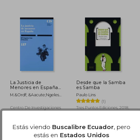
$ 45.41
$ 23.
45%
15%
dcto.
dcto.
$ 24.98
$ 19.
La Justicia de
Desde que la Samba
Menores en España
es Samba
(Monografías)
M.&Ordf; &Aacute;Ngeles
Paulo Lins
Cea Džancona
(1)
Centro De Investigaciones
Tres Puntos Ediciones, 2018,
Sociológicas, 1992, 1
Tapa Blanda, Nuevo
Edición, Tapa Blanda,
Nuevo
Estás viendo
Buscalibre Ecuador
, pero
estás en
Estados Unidos