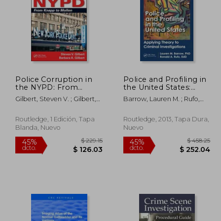
Police Corruption in
Police and Profiling in
 174.37
$ 540.46
the NYPD: From
the United States:
45%
45%
Knapp to Mollen (en
Applying Theory to
dcto.
dcto.
95.90
$ 297.25
Gilbert, Steven V. ; Gilbert,
Barrow, Lauren M. ; Rufo,
Inglés)
Criminal Investigations
Barbara A.
Ron A. ; Arambula, Saul
(en Inglés)
Routledge, 1 Edición, Tapa
Routledge, 2013, Tapa Dura,
Blanda, Nuevo
Nuevo