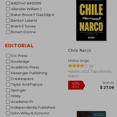
$
&#25140 &#35199
45%
dcto.
$ 
Allender William J
Baker Bruce F Das Dilip K
Benton Leland
Brent E Turvey
Brown Donna
EDITORIAL
Chile Narco
Crc Press
Molina Jorge
Routledge
(5)
Academic Press
Aguilar, 2023, Tapa Blanda,
Kessinger Publishing
Nuevo
Createspace
Taylor And Francis
Springer
Wiley
Academic Pr
Independently Published
John Wiley & Sons Inc