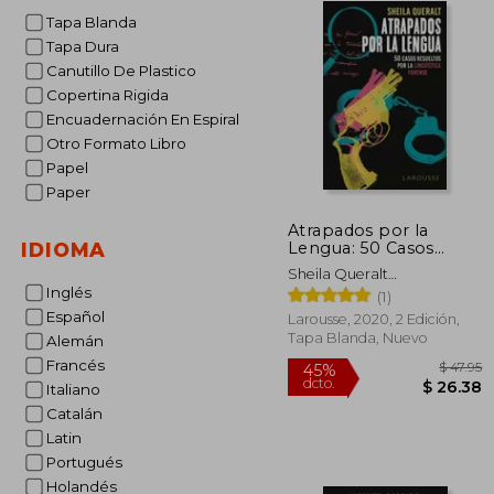
Tapa Blanda
Tapa Dura
Canutillo De Plastico
Copertina Rigida
Encuadernación En Espiral
Otro Formato Libro
Papel
Paper
Atrapados por la
Lengua: 50 Casos
IDIOMA
Resueltos por la
Sheila Queralt
Lingüística Forense
Inglés
Est&Eacute;Vez
(1)
(Larousse - Libros
Español
Ilustrados
Larousse, 2020, 2 Edición,
Tapa Blanda, Nuevo
Alemán
Francés
Italiano
Catalán
Latin
Portugués
45%
dcto.
$ 
Holandés