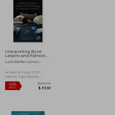
Interpreting Bone
Lesions and Pathology
for Forensic Practice
Lucie Biehler-Gomez;
(en Inglés)
Cristina Cattaneo
Academic Press, 2020, 1
Edición, Tapa Blanda,
Nuevo