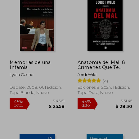
Memorias de una
Anatomía del Mal: 8
Infamia
Crímenes Que Te
Harán Perder La Fe En
Lydia Cacho
Jordi Wild
La Humanidad /
(4)
Anatomy of Evil
Debate, 2008, 001 Edición,
Ediciones B, 2024, 1 Edición,
Tapa Blanda, Nuevo
Tapa Dura, Nuevo