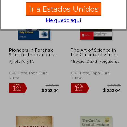
Ir a Estados Unidos
Me quedo aquí
$ 37.85
$ 503.83
45%
45%
dcto.
dcto.
20.82
$ 277.11
Pioneers in Forensic
The Art of Science in
Science: Innovations
the Canadian Justice
and Issues in Practice
System: A Reflection
Pyrek, Kelly M.
Milward, David ; Ferguson,
(en Inglés)
of My Experiences as
Charles
an Expert Witness (en
Inglés)
CRC Press, Tapa Dura,
CRC Press, Tapa Dura,
Nuevo
Nuevo