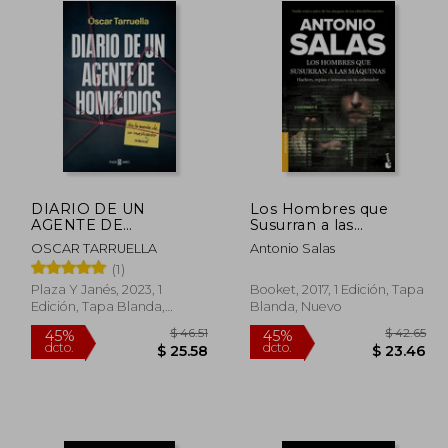
DIARIO DE UN
Los Hombres que
AGENTE DE
Susurran a las
HOMICIDIOS
Maquinas
OSCAR TARRUELLA
Antonio Salas
(1)
Plaza Y Janés, 2023, 1
Booket, 2017, 1 Edición, Tapa
Edición, Tapa Blanda,
Blanda, Nuevo
Nuevo
$ 47.95
$ 46.51
45%
45%
dcto.
dcto.
26.38
$ 25.58