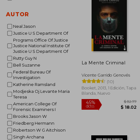
AUTOR
Neal Jason
Justice U S Department Of
Programs Office Of Justice
Justice National Institute Of
Justice U S Department Of
Rutty Guy N
La Mente Criminal
Bell Suzanne
Federal Bureau Of
Vicente Garrido Genovés
Investigation
(10)
Katherine Ramsland
Booket, 2013, 1 Edición, Tapa
Modjeska Oj Levante Maria
Blanda, Nuevo
Teresa
American College Of
Forensic Examiners I
Brooks Jason W
Friedberg Hermann
Robertson W G Aitchison
Singh Archana