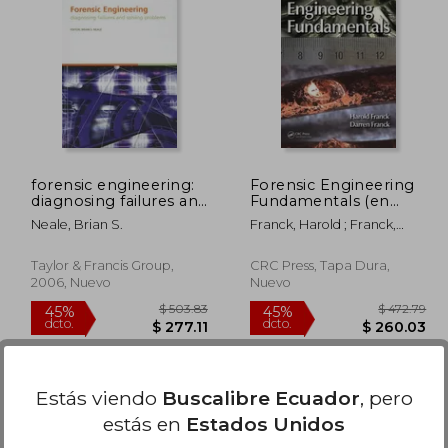
 49.24
$ 89.64
40%
40%
dcto.
dcto.
27.08
$ 53.78
forensic engineering:
Forensic Engineering
diagnosing failures and
Fundamentals (en
solving problems
Inglés)
Neale, Brian S.
Franck, Harold ; Franck,
[with cdrom] (en
Darren
Inglés)
Taylor & Francis Group,
CRC Press, Tapa Dura,
2006, Nuevo
Nuevo
Estás viendo
Buscalibre Ecuador
, pero
estás en
Estados Unidos