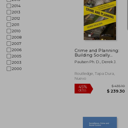
2014
2013
2012
2011
45%
2010
dcto.
$ 
2008
2007
2006
Crime and Planning:
Building Socially
2005
Sustainable
Paulsen Ph. D., Derek J.
2003
Communities (en
Inglés)
2000
Routledge, Tapa Dura,
Nuevo