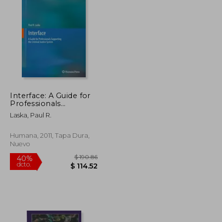
$ 51.45
$ 202.74
45%
dcto.
$ 28.30
$ 111.51
Interface: A Guide for
Professionals
Supporting the
Laska, Paul R.
Criminal Justice
System (en Inglés)
Humana, 2011, Tapa Dura,
Nuevo