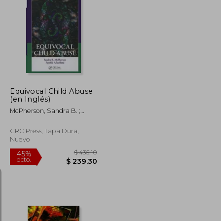
$ 154.64
$ 190.86
40%
dcto.
$ 92.78
$ 114.52
Equivocal Child Abuse
(en Inglés)
McPherson, Sandra B. ;
Afsarifard, Farshid
CRC Press, Tapa Dura,
Nuevo