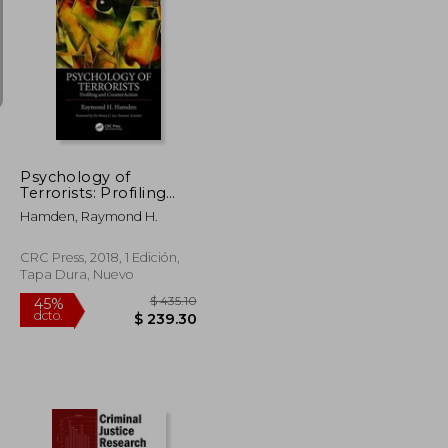
$ 472.79
$ 435.10
45%
dcto.
$ 260.03
$ 239.30
Psychology of
Terrorists: Profiling
and Counteraction (en
Hamden, Raymond H.
Inglés)
CRC Press, 2018, 1 Edición,
Tapa Dura, Nuevo