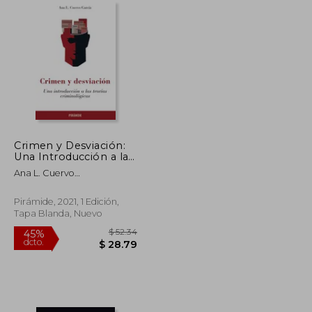
Crimen y Desviación:
Una Introducción a las
Teorías Criminológicas
Ana L. Cuervo
Garc&Iacute;A
Pirámide, 2021, 1 Edición,
Tapa Blanda, Nuevo
$ 42.65
$ 52.34
45%
dcto.
$ 23.46
$ 28.79