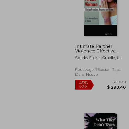
Intimate Partner
$
Violence: Effective
45%
Procedure, Response
dcto.
$ 
Sparks, Elicka ; Gruelle, Kit
and Policy (en Inglés)
Routledge, 1 Edición, Tapa
Dura, Nuevo