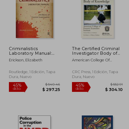
435.10
$ 458.25
45%
45%
dcto.
dcto.
39.30
$ 252.04
Criminalistics
The Certified Criminal
Laboratory Manual:
Investigator Body of
The Basics of Forensic
Knowledge (en Inglés)
Erickson, Elizabeth
American College Of
Investigation (en
Forensic Examiners I
Inglés)
Routledge, 1 Edición, Tapa
CRC Press, 1 Edición, Tapa
Dura, Nuevo
Dura, Nuevo