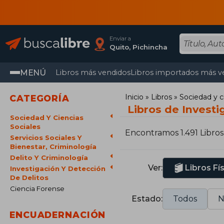
Enviar a
Quito, Pichincha
MENÚ
Libros más vendidos
Libros importados más v
Inicio
Libros
Sociedad y c
CATEGORÍA
Libros de Investi
Sociedad Y Ciencias
Sociales
Encontramos 1.491 Libros
Servicios Sociales Y
Bienestar, Criminología
Delito Y Criminología
Ver:
Libros Fí
Investigación Y Detección
De Delitos
Ciencia Forense
Estado:
Todos
N
ENCUADERNACIÓN