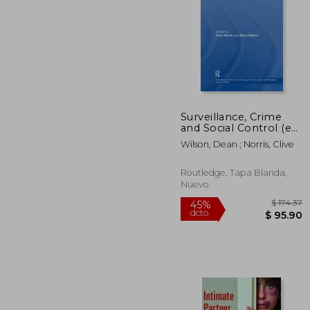
$ 
45%
dcto.
$ 2
Surveillance, Crime
and Social Control (en
Inglés)
Wilson, Dean ; Norris, Clive
Routledge, Tapa Blanda,
Nuevo