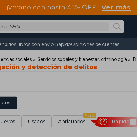
¡Verano con hasta 45% OFF!
Ver más
endidos
Libros con envío Rápido
Opiniones de clientes
iencias sociales
Servicios sociales y bienestar, criminología
De
gación y detección de delitos
sicos
Nuevo
uevos
Usados
Anticuarios
Rápido