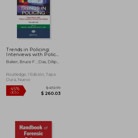
Trends in Policing:
$ 552.91
$ 528.01
Interviews with Police
45%
Leaders Across the
dcto.
$ 304.10
$ 290.40
Baker, Bruce F. ; Das, Dilip
Globe, Volume Five
K.
(en Inglés)
Routledge, 1 Edición, Tapa
Dura, Nuevo