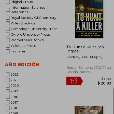
Idigital Group
Information Science
Reference
$
45%
Royal Society Of Chemistry
dcto.
$ 
Wiley Blackwell
Cambridge University Press
Oxford University Press
Prometheus Books
Wildblue Press
To Hunt a Killer (en
Inglés)
Humana
MacKay, Julie ; Murphy,
Robert
AÑO EDICIÓN
Harper Element, 2022, Tapa
Blanda, Nuevo
2022
2021
2020
2019
2018
2017
2016
2015