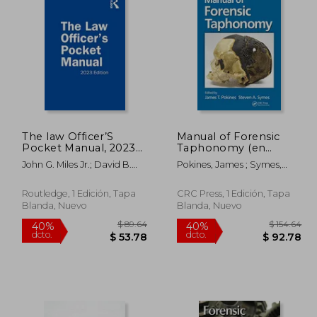
 32.77
$ 46.51
45%
45%
dcto.
dcto.
18.02
$ 25.58
The law Officer’S
Manual of Forensic
Pocket Manual, 2023
Taphonomy (en
Edition (en Inglés)
Inglés)
John G. Miles Jr.; David B.
Pokines, James ; Symes,
Richardson; Anthony E.
Steven A.
Scudellari
Routledge, 1 Edición, Tapa
CRC Press, 1 Edición, Tapa
Blanda, Nuevo
Blanda, Nuevo