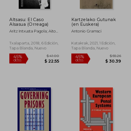
Altsasu: El Caso
Kartzelako Gutunak
$ 51.16
$ 87.
45%
45%
Alsasua (Orreaga)
(en Euskera)
dcto.
dcto.
$ 28.14
$ 48.
Aritz Intxusta Pagola; Aitor
Antonio Gramsci
Agirrezabal Moreno
Txalaparta, 2018, 6 Edición,
Katakrak, 2021, 1 Edición,
Tapa Blanda, Nuevo
Tapa Blanda, Nuevo