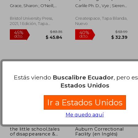
Inglés)
Inglés)
Grace, Sharon ; O'Neill,
Carlile Ph. D., Vye ; Sieren,
$ 65.79
$ 49.
40%
45%
Maggie ; Walker, Tammi
John
dcto.
dcto.
$ 39.47
$ 27.
Bristol University Press,
Createspace, Tapa Blanda,
2021, 1 Edición, Tapa
Nuevo
Blanda, Nuevo
Estás viendo
Buscalibre Ecuador
, pero e
Estados Unidos
Ir a Estados Unidos
Me quedo aquí
the little school,tales
Auburn Correctional
of disappearance &
Facility (en Inglés)