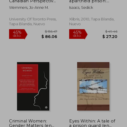
Canadian Perspective
apartheid prison:
dcto.
dcto.
$ 63.47
$ 56.
(en Inglés)
robben island: flash
Wemmers, Jo-Anne M.
Isaacs, Sedick
backs of an earlier life
(en Inglés)
University Of Toronto Press,
Xlibris, 2010, Tapa Blanda,
Tapa Blanda, Nuevo
Nuevo
Criminal Women:
Eyes Within: A tale of
Gender Matters (en
a prison guard (en