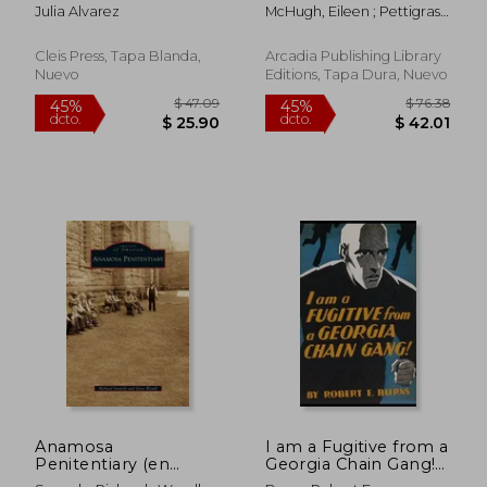
survival in argentina
Julia Alvarez
McHugh, Eileen ; Pettigrass,
(en Inglés)
Michael
Cleis Press, Tapa Blanda,
Arcadia Publishing Library
Nuevo
Editions, Tapa Dura, Nuevo
$ 156.47
$ 49.
45%
45%
dcto.
dcto.
$ 86.06
$ 27.
Anamosa
I am a Fugitive from a
Penitentiary (en
Georgia Chain Gang!
Inglés)
(en Inglés)