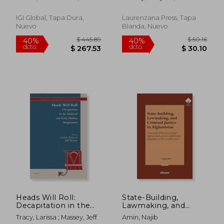
Jurisprudence, and
Work Release (en
Halder, Debarati
McPherson, Joni ; Garcia,
Global Indigenous
Inglés)
Reggie
Wisdom (en Inglés)
IGI Global, Tapa Dura,
Laurenzana Press, Tapa
Nuevo
Blanda, Nuevo
$ 47.09
$ 76.
45%
45%
dcto.
dcto.
$ 25.90
$ 42.
Heads Will Roll:
State-Building,
Decapitation in the
Lawmaking, and
Medieval and Early
Criminal Justice in
Tracy, Larissa ; Massey, Jeff
Amin, Najib
Modern Imagination
Afghanistan: A Case