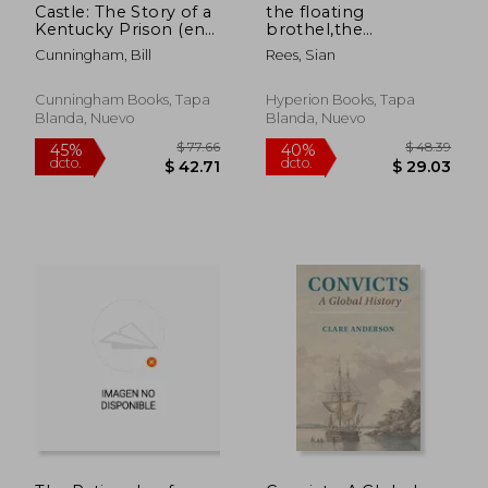
Castle: The Story of a
the floating
Kentucky Prison (en
brothel,the
Inglés)
extraordinary true
Cunningham, Bill
Rees, Sian
story of an
eighteenth-century
ship and its cargo of
Cunningham Books, Tapa
Hyperion Books, Tapa
female convicts (en
Blanda, Nuevo
Blanda, Nuevo
Inglés)
$ 277.89
$ 480.
40%
45%
dcto.
dcto.
$ 166.73
$ 264.