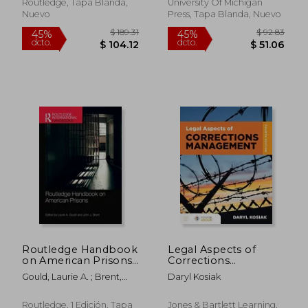
Lives Model Debate
Routledge, Tapa Blanda,
University Of Michigan
(en Inglés)
Nuevo
Press, Tapa Blanda, Nuevo
$ 62.48
$ 76
45%
40%
dcto.
dcto.
$ 34.36
$ 45.
Routledge Handbook
Legal Aspects of
on American Prisons
Corrections
(Routledge
Management (en
Gould, Laurie A. ; Brent,
Daryl Kosiak
International
Inglés)
John J.
Handbooks) (en
Inglés)
Routledge, 1 Edición, Tapa
Jones & Bartlett Learning,