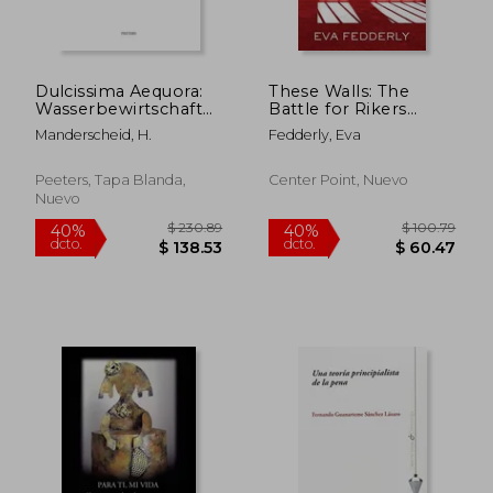
dcto.
dcto.
$ 44.78
$ 132.
Dulcissima Aequora:
These Walls: The
Wasserbewirtschaftung
Battle for Rikers
Und Hydrotechnik
Island and the Future
Manderscheid, H.
Fedderly, Eva
Der Terme
of America's Jails (en
Suburbane in
Inglés)
Pompeii (en Alemán)
Peeters, Tapa Blanda,
Center Point, Nuevo
Nuevo