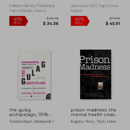
El, George Mesro
Independently Published,
Aperture, 2021, Tapa Dura,
Tapa Blanda, Nuevo
Nuevo
$ 445.89
$ 50.
40%
40%
dcto.
dcto.
$ 267.53
$ 30.
the gulag
prison madness: the
archipelago, 1918-
mental health crisis
1956 (en Inglés)
behind bars and what
Solzhenitsyn, Aleksandr I.
Kupers, Terry ; Toch, Hans
we must do about it
(en Inglés)