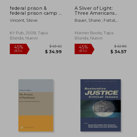
federal prison &
A Sliver of Light:
federal prison camp a
Three Americans
beginner's guid for
Imprisoned in Iran
Vincent, Steve
Bauer, Shane ; Fattal,
first time inmates (en
(en Inglés)
Joshua ; Shourd, Sarah
Inglés)
KY Pub, 2008, Tapa
Mariner Books, Tapa
Blanda, Nuevo
Blanda, Nuevo
$ 110.75
$ 202.
45%
45%
dcto.
dcto.
$ 60.91
$ 111.