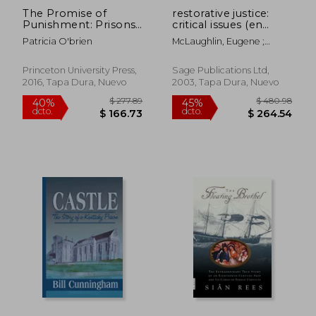
The Promise of
restorative justice:
Punishment: Prisons
critical issues (en
in Nineteenth-
Inglés)
Patricia O'brien
McLaughlin, Eugene ;
Century France
Fergusson, Ross ; Hughes,
(Princeton Legacy
Gordon
Library) (en Inglés)
Princeton University Press,
Sage Publications Ltd,
2016, Tapa Dura, Nuevo
2003, Tapa Dura, Nuevo
$ 63.62
$ 62.
45%
45%
dcto.
dcto.
$ 34.99
$ 34.