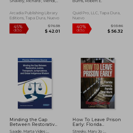
Snavely, Richard ; Wendl,
Burns, Robert E.
Steve
Arcadia Publishing Library
Quid Pro, LLC, Tapa Dura,
Editions, Tapa Dura, Nuevo
Nuevo
$ 83.35
$ 53.
45%
40%
dcto.
dcto.
$ 45.84
$ 32.
Minding the Gap
How To Leave Prison
Between Restorative
Early: Florida
Justice, Therapeutic
Clemency, Parole and
Saade, Marta Vides ;
Stresky, Mary Jo ;