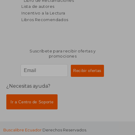
Libro de Reclamaciones
dcto.
dcto.
$ 70.28
$ 166.
Lista de autores
Incentivo a la Lectura
Libros Recomendados
Suscríbete para recibir ofertas y
promociones
¿Necesitas ayuda?
Ir a Centro de Soporte
Buscalibre Ecuador
Derechos Reservados.