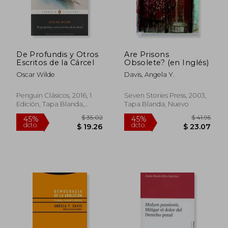
De Profundis y Otros
Are Prisons
Escritos de la Cárcel
Obsolete? (en Inglés)
Oscar Wilde
Davis, Angela Y.
Penguin Clásicos, 2016, 1
Seven Stories Press, 2003,
Edición, Tapa Blanda,
Tapa Blanda, Nuevo
Nuevo
$ 35.02
$ 41
45%
45%
dcto.
dcto.
$ 19.26
$ 23.