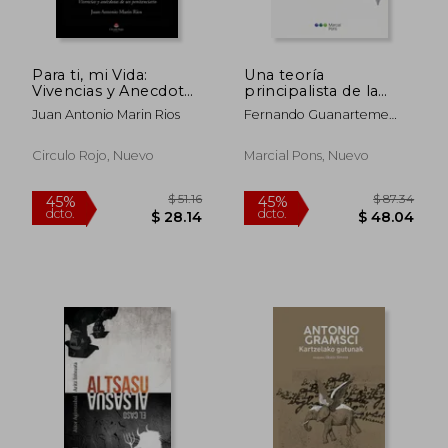
$ 230.89
$ 100.
40%
40%
dcto.
dcto.
$ 138.53
$ 60.
Para ti, mi Vida:
Una teoría
Vivencias y Anecdotas
principalista de la
de un Penitenciario
pena
Juan Antonio Marin Rios
Fernando Guanarteme
Sánchez Lázaro
Circulo Rojo, Nuevo
Marcial Pons, Nuevo