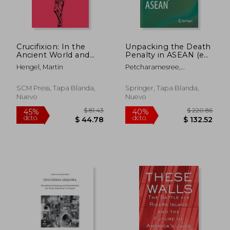
Crucifixion: In the
Unpacking the Death
Ancient World and
Penalty in ASEAN (en
the Folly of the Cross
Inglés)
Hengel, Martin
Petcharamesree,
(en Inglés)
Sriprapha ; Capaldi, Mark
P. ; Collins, Alan
SCM Press, Tapa Blanda,
Springer, Tapa Blanda,
Nuevo
Nuevo
$ 81.43
$ 220.
45%
40%