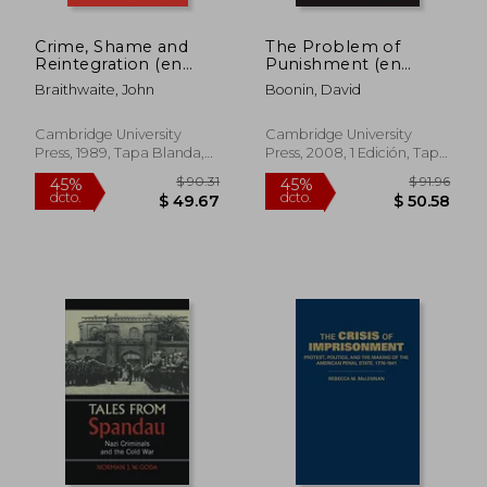
Crime, Shame and
The Problem of
Reintegration (en
Punishment (en
Inglés)
Inglés)
Braithwaite, John
Boonin, David
Cambridge University
Cambridge University
Press, 1989, Tapa Blanda,
Press, 2008, 1 Edición, Tapa
Nuevo
Blanda, Nuevo
$ 63.81
$ 168.
45%
40%
dcto.
dcto.
$ 35.09
$ 101.