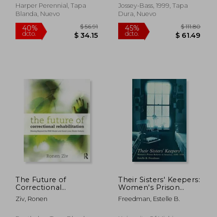
Harper Perennial, Tapa
Jossey-Bass, 1999, Tapa
Blanda, Nuevo
Dura, Nuevo
$ 436.89
$ 349.
40%
45%
dcto.
dcto.
$ 262.13
$ 192.
The Future of
Their Sisters' Keepers:
Correctional
Women's Prison
Rehabilitation:
Reform in America,
Ziv, Ronen
Freedman, Estelle B.
Moving Beyond the
1830-1930 (en Inglés)
Rnr Model and Good