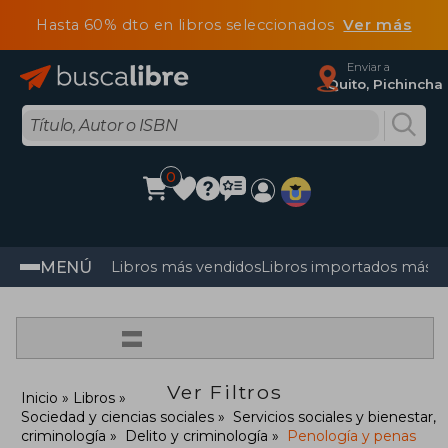
Hasta 60% dto en libros seleccionados
Ver más
Enviar a
Quito, Pichincha
0
MENÚ
Libros más vendidos
Libros importados más v
=
Ver Filtros
Inicio
Libros
Sociedad y ciencias sociales
Servicios sociales y bienestar,
criminología
Delito y criminología
Penología y penas