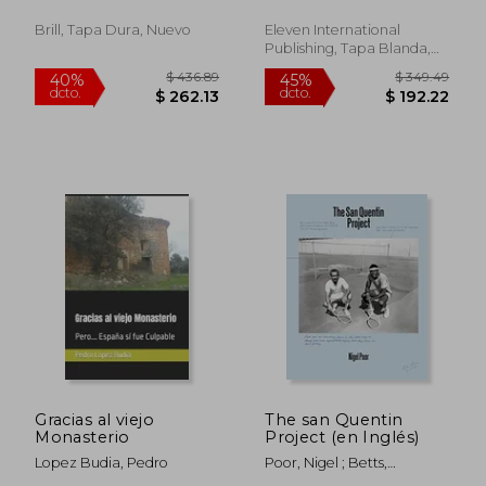
(en Inglés)
Study of the Prison
System's Legal
Brill, Tapa Dura, Nuevo
Eleven International
Mandate, and the
Publishing, Tapa Blanda,
Rehabilitation
Nuevo
Programmes i (en
Inglés)
$ 76.38
$ 93.
45%
40%
dcto.
dcto.
$ 42.01
$ 56.
Gracias al viejo
The san Quentin
Monasterio
Project (en Inglés)
Lopez Budia, Pedro
Poor, Nigel ; Betts,
Reginald Dwayne ; Coles-