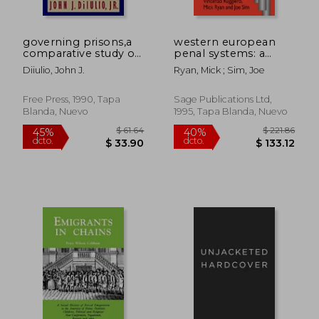
governing prisons,a
western european
comparative study of
penal systems: a
correctional
critical anatomy (en
Diiulio, John J.
Ryan, Mick ; Sim, Joe
management (en
Inglés)
$ 41.00
$ 55.
45%
45%
Inglés)
dcto.
dcto.
$ 22.55
$ 30.
Free Press, 1990, Tapa
Sage Publications Ltd,
Blanda, Nuevo
1995, Tapa Blanda, Nuevo