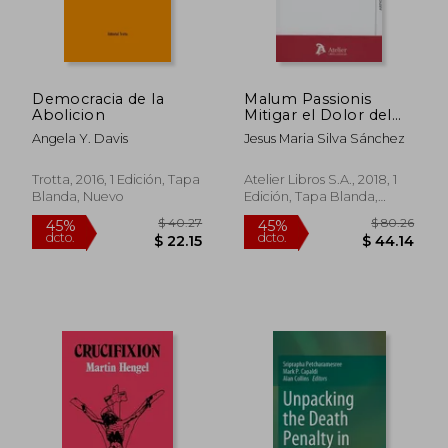
Democracia de la
Malum Passionis
Abolicion
Mitigar el Dolor del
Derecho Penal
Angela Y. Davis
Jesus Maria Silva Sánchez
Trotta, 2016, 1 Edición, Tapa
Atelier Libros S.A., 2018, 1
Blanda, Nuevo
Edición, Tapa Blanda,
Nuevo
$ 40.27
$ 80.
45%
45%
dcto.
dcto.
$ 22.15
$ 44.