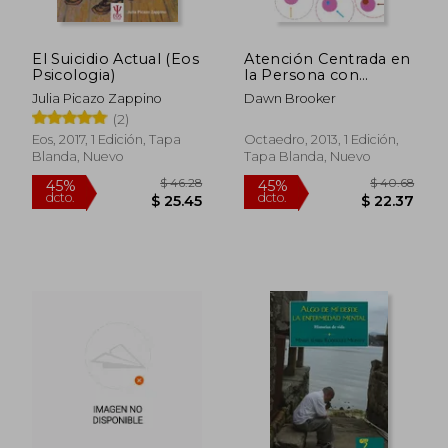
El Suicidio Actual (Eos
Atención Centrada en
Psicologia)
la Persona con
Demencia: Mejorando
Julia Picazo Zappino
Dawn Brooker
los Recursos: 1
(2)
(Psicoterapias)
Eos, 2017, 1 Edición, Tapa
Octaedro, 2013, 1 Edición,
Blanda, Nuevo
Tapa Blanda, Nuevo
$ 36.29
$ 65.
45%
45%
dcto.
dcto.
$ 19.96
$ 35.