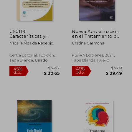
UF0119.
Nueva Aproximación
Características y
en el Tratamiento de
necesidades de
la Bulimia. Terapia
Natalia Alcalde Regenjo
Cristina Carmona
atención higiénico-
Grupal Motivacional
$ 50.26
$ 55.
45%
45%
sanitaria de las
dcto.
dcto.
$ 27.65
$ 30.
personas
Certia Editorial, 1 Edición,
PSARA Ediciones, 2024,
dependientes
Tapa Blanda,
Usado
Tapa Blanda, Nuevo