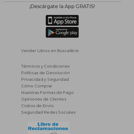
¡Descárgate la App GRATIS!
$ 53.37
$ 47
45%
45%
Vender Libros en Buscalibre
dcto.
dcto.
$ 29.35
$ 25.
Términos y Condiciones
Políticas de Devolución
Privacidad y Seguridad
Cómo Comprar
Nuestras Formas de Pago
Opiniones de Clientes
Costos de Envío
Seguridad Redes Sociales