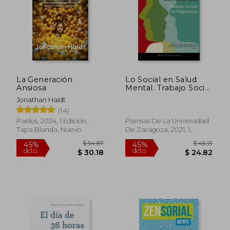
La Generación
Lo Social en Salud
Ansiosa
Mental. Trabajo Social
en Psiquiatría.
Jonathan Haidt
Volumen ii: 308
(14)
(Textos Docentes)
Paidos, 2024, 1 Edición,
Prensas De La Universidad
Tapa Blanda, Nuevo
De Zaragoza, 2021, 1
Edición, Tapa Blanda,
Nuevo
$ 54.87
$ 45
45%
45%
dcto.
dcto.
$ 30.18
$ 24.