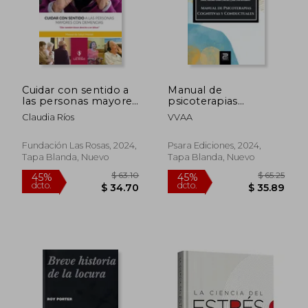
$ 68.60
$ 66.
45%
45%
dcto.
dcto.
$ 37.73
$ 36.
Cuidar con sentido a
Manual de
las personas mayores
psicoterapias
con demencia -
cognitivas y
Claudia Ríos
VVAA
Manual de salud
conductuales
mental
Fundación Las Rosas, 2024,
Psara Ediciones, 2024,
Tapa Blanda, Nuevo
Tapa Blanda, Nuevo