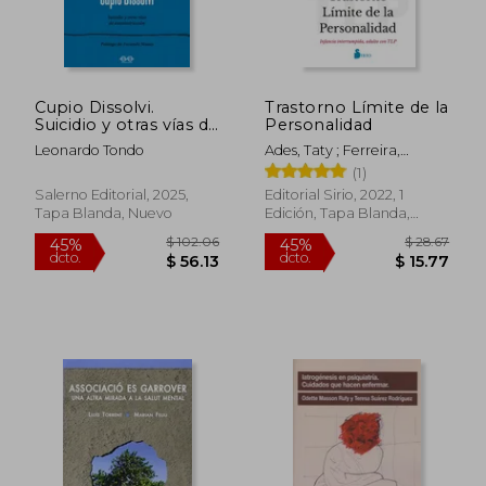
Cupio Dissolvi.
Trastorno Límite de la
Suicidio y otras vías de
Personalidad
autodestrucción
Leonardo Tondo
Ades, Taty ; Ferreira,
Eduardo
(1)
Salerno Editorial, 2025,
Editorial Sirio, 2022, 1
Tapa Blanda, Nuevo
Edición, Tapa Blanda,
$ 55.72
$ 53
45%
45%
Nuevo
dcto.
dcto.
$ 30.65
$ 29.