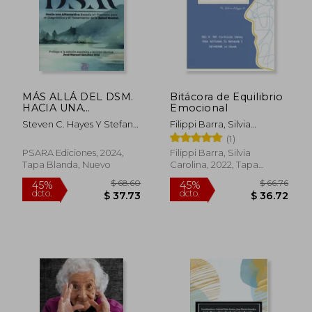
$ 60.86
$ 53.
45%
45%
dcto.
dcto.
$ 33.47
$ 29.
MÁS ALLÁ DEL DSM.
Bitácora de Equilibrio
HACIA UNA
Emocional
ALTERNATIVA
Steven C. Hayes Y Stefan
Filippi Barra, Silvia
BASADA EN
G. Hofmann
Carolina
(1)
PROCESOS PARA EL
DIAGNÓSTICO Y EL
PSARA Ediciones, 2024,
Filippi Barra, Silvia
TRATAMIENTO DE LA
Tapa Blanda, Nuevo
Carolina, 2022, Tapa
SALUD MENTAL
Blanda, Nuevo