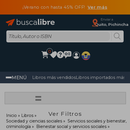
¡Verano con hasta 45% OFF!
Ver más
Enviar a
Quito, Pichincha
0
MENÚ
Libros más vendidos
Libros importados más v
=
Ver Filtros
Inicio
Libros
Sociedad y ciencias sociales
Servicios sociales y bienestar,
criminología
Bienestar social y servicios sociales