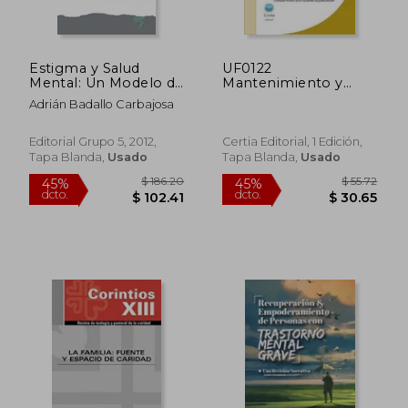
Estigma y Salud
UF0122
Mental: Un Modelo de
Mantenimiento y
Lucha Contra el
rehabilitación
Adrián Badallo Carbajosa
Estigma
psicosocial de las
personas
dependientes en el
Editorial Grupo 5, 2012,
Certia Editorial, 1 Edición,
domicilio
Tapa Blanda,
Usado
Tapa Blanda,
Usado
$ 54.22
$ 66.
45%
45%
dcto.
dcto.
$ 29.82
$ 36.