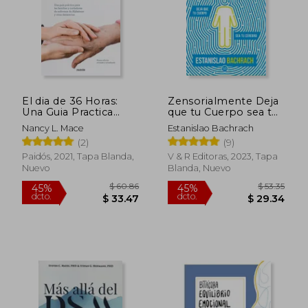
El dia de 36 Horas:
Zensorialmente Deja
Una Guia Practica
que tu Cuerpo sea tu
Para las Familias y
Cerebro
Nancy L. Mace
Estanislao Bachrach
Cuidadoresde
(2)
(9)
Enfermos de
Alzheimer y Otras
Paidós, 2021, Tapa Blanda,
V & R Editoras, 2023, Tapa
Demencias: Nueva ed.
Nuevo
Blanda, Nuevo
Rev. Y Act.