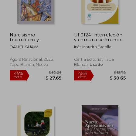
Narcisismo
UF0124 Interrelación
$ 52.29
$ 51
45%
40%
traumático y
y comunicación con
dcto.
dcto.
$ 28.76
$ 31.
recuperación. Una
la persona
DANIEL SHAW
Inés Moreira Brenlla
prisión de vergüenza
dependiente y su
entorno
Ágora Relacional, 2025,
Certia Editorial, Tapa
Tapa Blanda, Nuevo
Blanda,
Usado