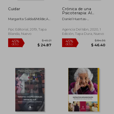
Cuidar
Crónica de una
$ 38.89
$ 55.
45%
45%
Psicoterapia: Al
dcto.
dcto.
$ 21.39
$ 30.
Encuentro de Lucía:
Margarita Salda&Ntilde;A
Daniel Huertas-
Al Encuentro de
Mostajo
Portocarrero
Lucía:
Ppc Editorial, 2019, Tapa
Agencia Del Isbn, 2020, 1
Blanda, Nuevo
Edición, Tapa Dura, Nuevo