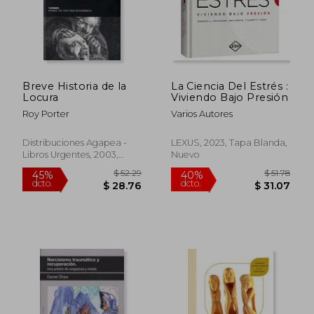
$ 63.10
$ 65.
45%
45%
dcto.
dcto.
$ 34.70
$ 35.
Breve Historia de la
La Ciencia Del Estrés :
Locura
Viviendo Bajo Presión
Roy Porter
Varios Autores
Distribuciones Agapea -
LEXUS, 2023, Tapa Blanda,
Libros Urgentes, 2003,
Nuevo
Tapa Blanda, Nuevo