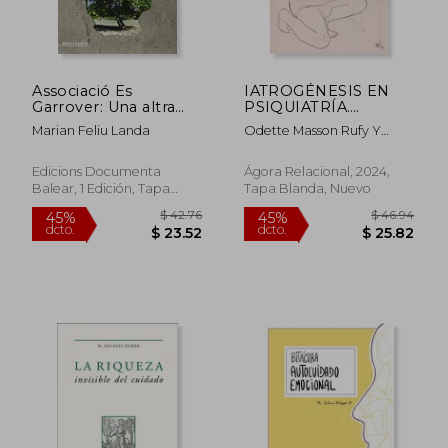
Associació Es
IATROGÉNESIS EN
Garrover: Una altra
PSIQUIATRÍA.
mirada a la salut
Cuidados que hacen
Marian Feliu Landa
Odette Masson Rufy Y
mental (Menjavents)
enfermar
Teresa Suárez Rodríguez
Edicions Documenta
Ágora Relacional, 2024,
Balear, 1 Edición, Tapa
Tapa Blanda, Nuevo
Blanda, Nuevo
$ 102.06
$ 28.
45%
45%
dcto.
dcto.
$ 56.13
$ 15.