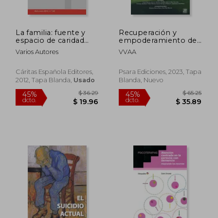
La familia: fuente y
Recuperación y
espacio de caridad
empoderamiento de
(Corintios XIII)
personas con
Varios Autores
VVAA
Trastorno Mental
Grave
Cáritas Española Editores,
Psara Ediciones, 2023, Tapa
2012, Tapa Blanda,
Usado
Blanda, Nuevo
$ 186.20
$ 55.
45%
45%
dcto.
dcto.
$ 102.41
$ 30.