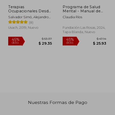
Terapias
Programa de Salud
Ocupacionales Desde
Mental - Manual de
el sur
Implementación
Salvador Simó, Alejandro
Claudia Ríos
Guajardo Y Otros
$ 51
(8)
45%
dcto.
$ 16.95
$ 28.
Usach, 2019, Nuevo
Fundación Las Rosas, 2024,
Tapa Blanda, Nuevo
Nuestras Formas de Pago