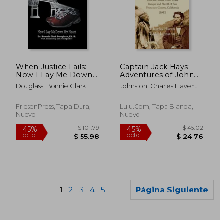
$ 79.54
$ 79.
40%
40%
dcto.
dcto.
$ 47.72
$ 47.
When Justice Fails:
Captain Jack Hays:
Now I Lay Me Down
Adventures of John
My Heart (en Inglés)
Coffee Hays, Famous
Douglass, Bonnie Clark
Johnston, Charles Haven
Leader of the Texas
Ladd
Ranger and Sheriff of
San Francisco County,
FriesenPress, Tapa Dura,
Lulu.com, Tapa Blanda,
California (en Inglés)
Nuevo
Nuevo
1
2
3
4
5
Página Siguiente