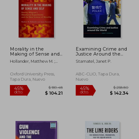
$ 49.
45%
dcto.
$ 19.95
$ 27.
Morality in the
Examining Crime and
Making of Sense and
Justice Around the
Self: Stanley
World (en Inglés)
Hollander, Matthew M. ;
Stamatel, Janet P.
Milgram's Obedience
Turowetz, Jason
Experiments and the
New Science of
Oxford University Press,
ABC-CLIO, Tapa Dura,
Morality (en Inglés)
Tapa Dura, Nuevo
Nuevo