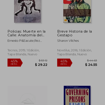
Policias: Muerte en la
Breve Historia de la
$ 57.39
$ 48.
40%
40%
Calle: Anatomía del
Gestapo
dcto.
dcto.
$ 34.43
$ 29.
Tiroteo (Ventana
Ernesto P&Eacute;Rez
Sharon Vilches
Abierta)
Vera
Tecnos, 2019, 1 Edición,
Nowtilus, 2016, 1 Edición,
Tapa Blanda, Nuevo
Tapa Blanda, Nuevo