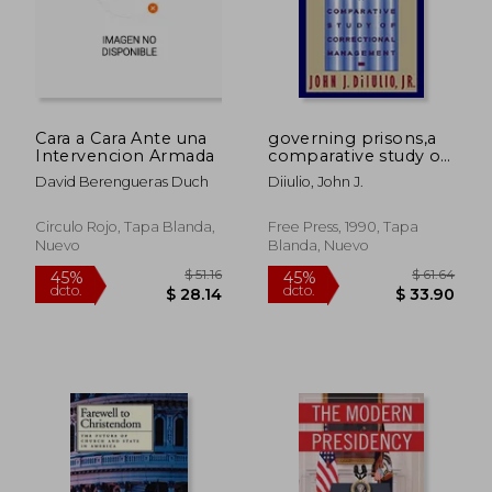
Cara a Cara Ante una
governing prisons,a
Intervencion Armada
comparative study of
correctional
David Berengueras Duch
Diiulio, John J.
management (en
$ 53.12
$ 44.
45%
45%
Inglés)
dcto.
dcto.
$ 29.22
$ 24.
Circulo Rojo, Tapa Blanda,
Free Press, 1990, Tapa
Nuevo
Blanda, Nuevo