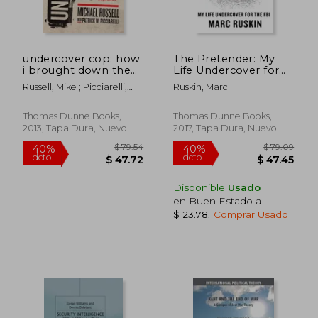
undercover cop: how
The Pretender: My
i brought down the
Life Undercover for
real-life sopranos (en
the fbi (en Inglés)
Russell, Mike ; Picciarelli,
Ruskin, Marc
Inglés)
Patrick
Thomas Dunne Books,
Thomas Dunne Books,
2013, Tapa Dura, Nuevo
2017, Tapa Dura, Nuevo
Disponible
Usado
en Buen Estado a
$ 23.78
.
Comprar Usado
$ 75.79
$ 99.
40%
45%
dcto.
dcto.
$ 45.47
$ 54.