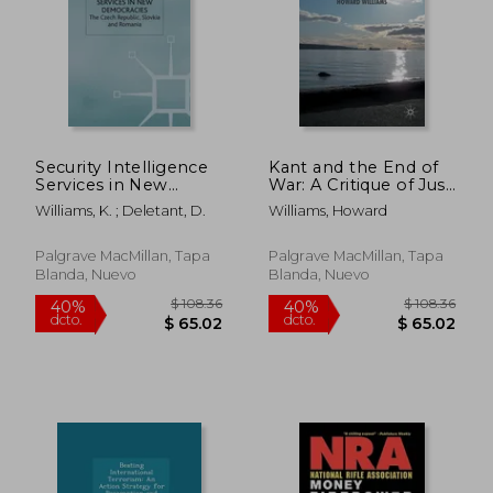
Security Intelligence
Kant and the End of
Services in New
War: A Critique of Just
Democracies: The
War Theory (en
Williams, K. ; Deletant, D.
Williams, Howard
Czech Republic,
Inglés)
Slovakia and Romania
(en Inglés)
Palgrave MacMillan, Tapa
Palgrave MacMillan, Tapa
Blanda, Nuevo
Blanda, Nuevo
$ 65.79
$ 52.
40%
45%