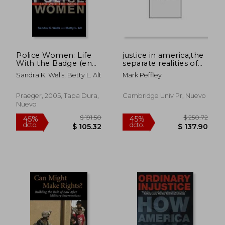
Police Women: Life
justice in america,the
With the Badge (en
separate realities of
Inglés)
blacks and whites
Sandra K. Wells; Betty L. Alt
Mark Peffley
Praeger, 2005, Tapa Dura,
Cambridge Univ Pr, Nuevo
Nuevo
$ 172.65
$ 175.
45%
40%
dcto.
dcto.
$ 94.96
$ 105.