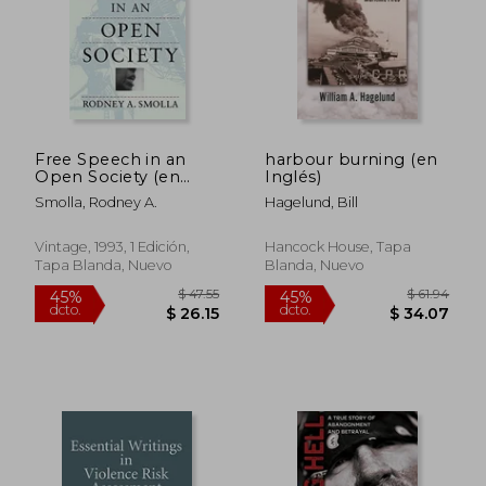
dcto.
dcto.
$ 50.47
$ 45.
Free Speech in an
harbour burning (en
Open Society (en
Inglés)
Inglés)
Smolla, Rodney A.
Hagelund, Bill
Vintage, 1993, 1 Edición,
Hancock House, Tapa
Tapa Blanda, Nuevo
Blanda, Nuevo