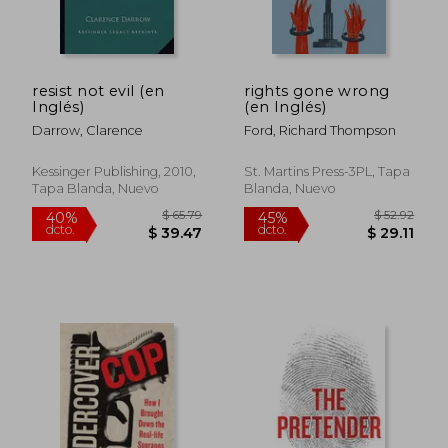
resist not evil (en
rights gone wrong
Inglés)
(en Inglés)
Darrow, Clarence
Ford, Richard Thompson
Kessinger Publishing, 2010,
St. Martins Press-3PL, Tapa
Tapa Blanda, Nuevo
Blanda, Nuevo
$ 154.11
$ 173.
45%
45%
dcto.
dcto.
$ 84.76
$ 95.