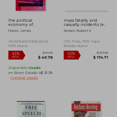
the political
mass fatality and
economy of
casualty incidents (en
democratic
Inglés)
Manor, James
Jensen, Robert A.
decentralization (en
Inglés)
World Bank Publications,
CRC Press, 1999, Tapa
1999, Nuevo
Blanda, Nuevo
Disponible
Usado
en Buen Estado a
$ 31.39
.
Comprar Usado
$ 91.76
$ 83.
45%
45%