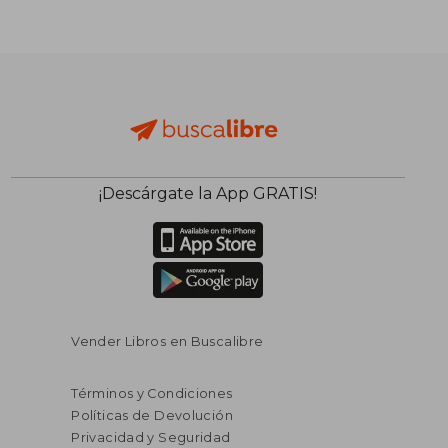
¡Descárgate la App GRATIS!
$ 65.39
$ 54.
40%
40%
dcto.
dcto.
$ 39.23
$ 32.
Vender Libros en Buscalibre
Términos y Condiciones
Políticas de Devolución
Privacidad y Seguridad