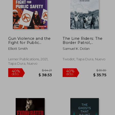
$ 189.48
$ 258.
45%
45%
dcto.
dcto.
$ 104.21
$ 142.
Gun Violence and the
The Line Riders: The
Fight for Public
Border Patrol,
Safety (Issues in
Prohibition, and the
Elliott Smith
Samuel K. Dolan
Action (Read Woke
Liquor war on the rio
(Tm) Books)) (en
Grande (en Inglés)
Inglés)
Lerner Publications, 2021,
Twodot, Tapa Dura, Nuevo
Tapa Dura, Nuevo