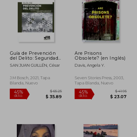
Guía de Prevención
Are Prisons
del Delito: Seguridad,
Obsolete? (en Inglés)
Diseño Urbano,
SAN JUAN GUILLÉN, César
Davis, Angela Y.
Participación
Ciudadana y Acción
Policial
J.M Bosch, 2021, Tapa
Seven Stories Press, 2003,
Blanda, Nuevo
Tapa Blanda, Nuevo
$ 65.25
$ 41
45%
45%
dcto.
dcto.