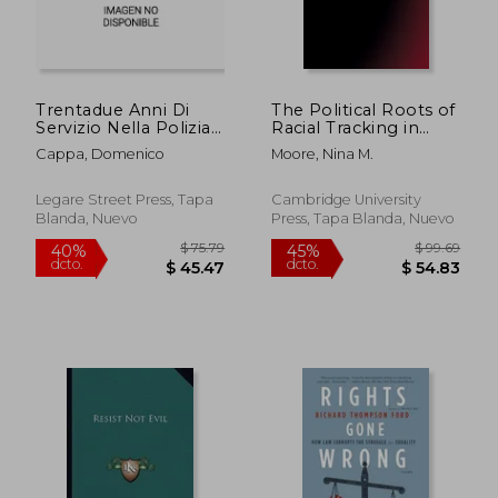
Trentadue Anni Di
The Political Roots of
Servizio Nella Polizia
Racial Tracking in
Italiana; Volume 2 (en
American Criminal
Cappa, Domenico
Moore, Nina M.
Italiano)
Justice (en Inglés)
Legare Street Press, Tapa
Cambridge University
Blanda, Nuevo
Press, Tapa Blanda, Nuevo
$ 258.80
$ 163.
45%
45%
dcto.
dcto.
$ 142.34
$ 89.