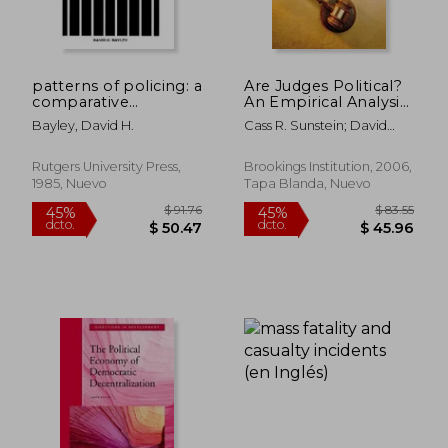
patterns of policing: a
Are Judges Political?
comparative
An Empirical Analysis
international analysis
of the Federal
Bayley, David H.
Cass R. Sunstein; David
(en Inglés)
Judiciary (en Inglés)
Schkade; Lisa M. Ellman;
Andres Sawicki
Rutgers University Press,
Brookings Institution, 2006,
1985, Nuevo
Tapa Blanda, Nuevo
$ 168.39
$ 45.
40%
45%
dcto.
dcto.
$ 101.03
$ 24.