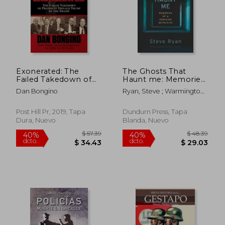
$ 64.21
$ 59.
40%
40%
dcto.
dcto.
$ 38.53
$ 35.
Exonerated: The
The Ghosts That
Failed Takedown of
Haunt me: Memories
President Donald
of a Homicide
Dan Bongino
Ryan, Steve ; Warmington,
Trump by the
Detective (en Inglés)
Joe
Swamp (en Inglés)
Post Hill Pr, 2019, Tapa
Dundurn Press, Tapa
Dura, Nuevo
Blanda, Nuevo