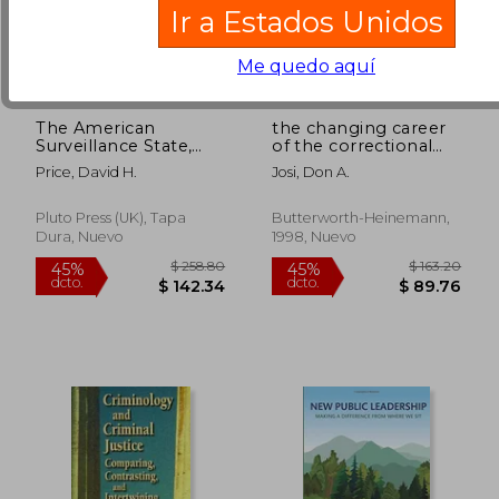
Ir a Estados Unidos
Me quedo aquí
The American
the changing career
Surveillance State,
of the correctional
The: How the U.S.
officer: policy
Price, David H.
Josi, Don A.
Spies on Dissent (en
implications for the
Inglés)
21st century (en
Inglés)
Pluto Press (UK), Tapa
Butterworth-Heinemann,
Dura, Nuevo
1998, Nuevo
$ 326.10
$ 37.
45%
45%
dcto.
dcto.
$ 179.36
$ 20.