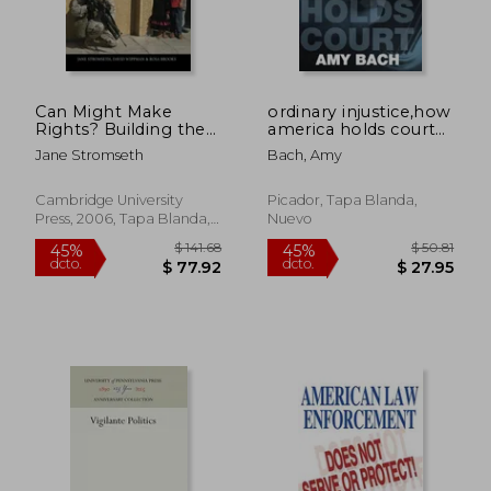
Can Might Make
ordinary injustice,how
Rights? Building the
america holds court
Rule of law After
(en Inglés)
Jane Stromseth
Bach, Amy
Military Interventions
(en Inglés)
Cambridge University
Picador, Tapa Blanda,
Press, 2006, Tapa Blanda,
Nuevo
Nuevo
$ 191.50
$ 250.
45%
45%
dcto.
dcto.
$ 105.32
$ 137.