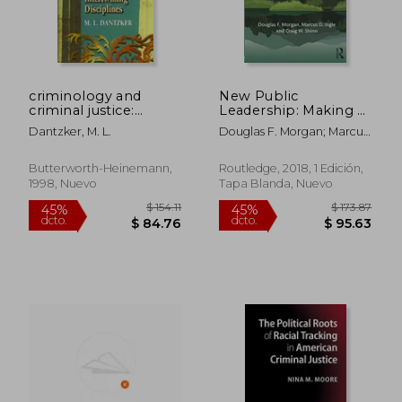
criminology and
New Public
criminal justice:
Leadership: Making a
comparing,
Difference From
Dantzker, M. L.
Douglas F. Morgan; Marcus
contrasting, and
Where we sit (en
D. Ingle; Craig W. Shinn
intertwining
Inglés)
disciplines (en Inglés)
Butterworth-Heinemann,
Routledge, 2018, 1 Edición,
1998, Nuevo
Tapa Blanda, Nuevo
$ 144.59
$ 187
45%
45%
dcto.
dcto.
$ 79.53
$ 103.