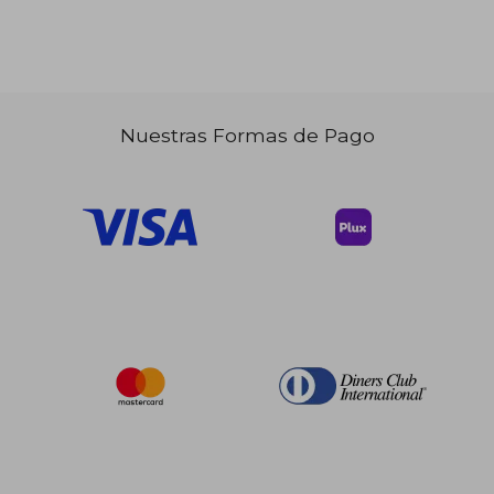
Nuestras Formas de Pago
$ 108.36
$ 108.
40%
40%
dcto.
dcto.
$ 65.02
$ 65.