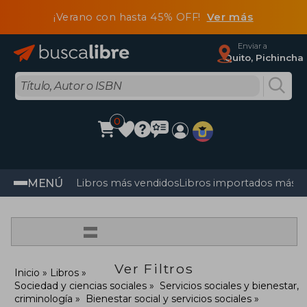
¡Verano con hasta 45% OFF!
Ver más
Enviar a
Quito, Pichincha
0
MENÚ
Libros más vendidos
Libros importados más v
=
Ver Filtros
Inicio
Libros
Sociedad y ciencias sociales
Servicios sociales y bienestar,
criminología
Bienestar social y servicios sociales