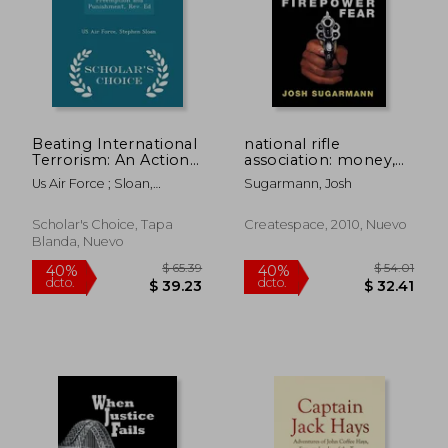
dcto.
dcto.
$ 39.47
$ 29.
Beating International
national rifle
Terrorism: An Action
association: money,
Strategy for
firepower & fear (en
Us Air Force ; Sloan,
Sugarmann, Josh
Preemption and
Inglés)
Stephen
Punishment, Rev. Ed
- Scholar's Choice
Scholar's Choice, Tapa
Createspace, 2010, Nuevo
Edition (en Inglés)
Blanda, Nuevo