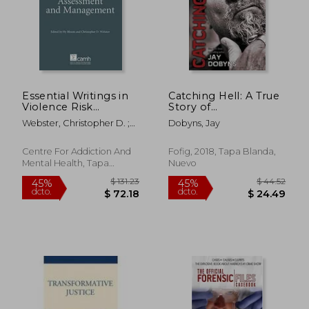
$ 90.51
$ 317.
45%
45%
dcto.
dcto.
$ 49.78
$ 174.
Essential Writings in
Catching Hell: A True
Violence Risk
Story of
Assessment (en
Abandonment and
Webster, Christopher D. ;
Dobyns, Jay
Inglés)
Betrayal (en Inglés)
Bloom, Hy
Centre For Addiction And
Fofig, 2018, Tapa Blanda,
Mental Health, Tapa
Nuevo
Blanda, Nuevo