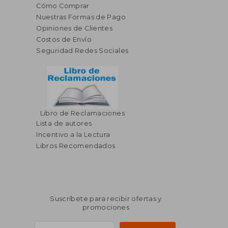
Cómo Comprar
Nuestras Formas de Pago
Opiniones de Clientes
Costos de Envío
Seguridad Redes Sociales
Libro de Reclamaciones
$ 101.79
$ 45.
45%
45%
Lista de autores
dcto.
dcto.
$ 55.98
$ 24.
Incentivo a la Lectura
Libros Recomendados
Suscríbete para recibir ofertas y
promociones