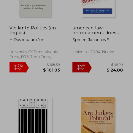
Vigilante Politics (en
american law
Inglés)
enforcement: does
not serve or protect!
H. Rosenbaum Jon
Spreen, Johannes F.
(en Inglés)
University Of Pennsylvania
Iuniverse, 2004, Nuevo
Press, 1975, Tapa Dura,
Nuevo
$ 141.68
$ 50.
45%
45%
dcto.
dcto.
$ 77.92
$ 27.