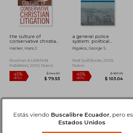
the culture of
a general police
conservative christian
system: political
litigation (en Inglés)
economy and security
Hacker, Hans J.
Rigakos, George S.
in the age of
enlightenment (en
$ 131.23
$ 44.
45%
45%
Inglés)
Rowman & Littlefield
Red Quill Books, 2009,
dcto.
dcto.
$ 72.18
$ 24.
Publishers, 2005, Nuevo
Nuevo
Estás viendo
Buscalibre Ecuador
, pero e
Estados Unidos