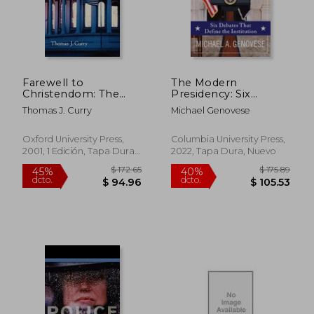
Farewell to
The Modern
Christendom: The
Presidency: Six
Future of Church and
Debates That Define
Thomas J. Curry
Michael Genovese
State in America (en
the Institution (en
Inglés)
Inglés)
Oxford University Press,
Columbia University Press,
2001, 1 Edición, Tapa Dura,
2022, Tapa Dura, Nuevo
$ 51.16
$ 61.
45%
45%
Nuevo
dcto.
dcto.
$ 28.14
$ 33.