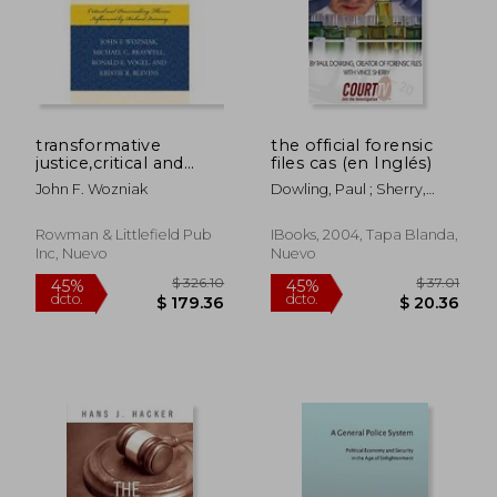
transformative
the official forensic
justice,critical and
files cas (en Inglés)
$ 47.55
$ 61.
45%
45%
peacemaking themes
dcto.
dcto.
$ 26.15
$ 34.
John F. Wozniak
Dowling, Paul ; Sherry,
influenced by richard
Vince
quinney
Rowman & Littlefield Pub
IBooks, 2004, Tapa Blanda,
Inc, Nuevo
Nuevo