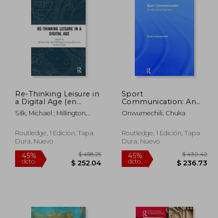
 35.83
$ 110.91
45%
45%
dcto.
dcto.
19.71
$ 61.00
Re-Thinking Leisure in
Sport
a Digital Age (en
Communication: An
Inglés)
International
Silk, Michael ; Millington,
Onwumechili, Chuka
Approach (en Inglés)
Brad ; Rich, Emma
Routledge, 1 Edición, Tapa
Routledge, 1 Edición, Tapa
Dura, Nuevo
Dura, Nuevo