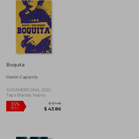
Boquita
Martín Caparrós
SUDAMERICANA, 2022,
Tapa Blanda, Nuevo
$ 67.48
35%
dcto.
$ 10.00
$ 43.86