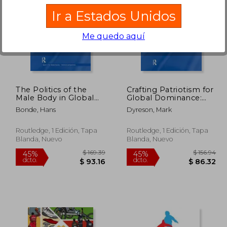
Ir a Estados Unidos
Me quedo aquí
288.92
$ 458.25
45%
45%
dcto.
dcto.
58.90
$ 252.04
The Politics of the
Crafting Patriotism for
Male Body in Global
Global Dominance:
Sport: The Danish
America at the
Bonde, Hans
Dyreson, Mark
Involvement (en
Olympics (en Inglés)
Inglés)
Routledge, 1 Edición, Tapa
Routledge, 1 Edición, Tapa
Blanda, Nuevo
Blanda, Nuevo