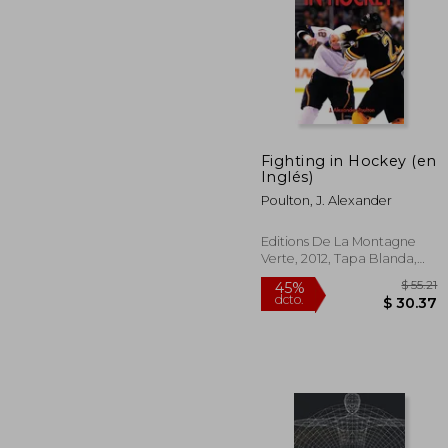
Fighting in Hockey (en
$
Inglés)
40%
dcto.
$ 
Poulton, J. Alexander
Editions De La Montagne
Verte, 2012, Tapa Blanda,
Nuevo