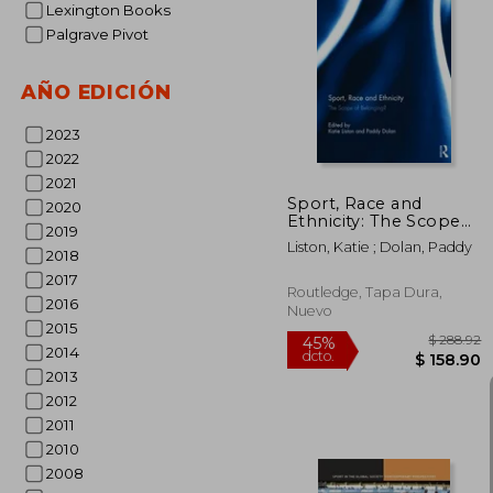
Lexington Books
Palgrave Pivot
$ 
45%
dcto.
$ 
AÑO EDICIÓN
2023
2022
2021
Sport, Race and
2020
Ethnicity: The Scope
2019
of Belonging? (en
Liston, Katie ; Dolan, Paddy
Inglés)
2018
2017
Routledge, Tapa Dura,
2016
Nuevo
2015
2014
2013
2012
2011
2010
2008