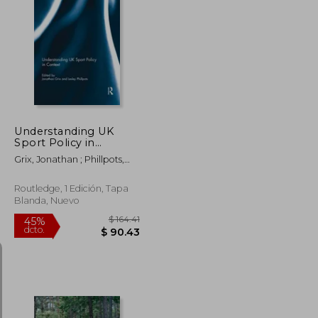
$ 430.42
$ 453.30
45%
dcto.
$ 236.73
$ 249.32
Understanding UK
Sport Policy in
Context (en Inglés)
Grix, Jonathan ; Phillpots,
Lesley
Routledge, 1 Edición, Tapa
Blanda, Nuevo