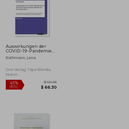
Auswirkungen der
$ 50.84
$ 49.72
COVID-19-Pandemie
45%
auf die Psyche und
dcto.
$ 30.50
$ 27.34
Rathmann, Lena
sportliche Aktivität
von Freizeitsportlern:
Untersuchung der
Grin Verlag, Tapa Blanda,
psychologischen
Nuevo
Resilienz und momen
(en Alemán)