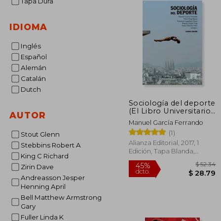
Tapa Dura
IDIOMA
Inglés
Español
Alemán
Catalán
Dutch
Sociología del deporte
(El Libro Universitario
AUTOR
- Manuales)
Manuel García Ferrando
(1)
Stout Glenn
Alianza Editorial, 2017, 1
Stebbins Robert A
Edición, Tapa Blanda,
King C Richard
Nuevo
Zirin Dave
Andreasson Jesper
Henning April
Bell Matthew Armstrong
Gary
$
45%
dcto.
$ 
Fuller Linda K