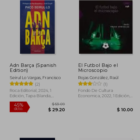
Adn Barça (Spanish
El Futbol Bajo el
Edition)
Microscopio
Seirul Lo Vargas, Francisco
Rojas González, Raúl
(2)
(1)
Roca Editorial, 2024, 1
Fondo De Cultura
Edición, Tapa Blanda,
Economica, 2022, 1 Edición,
Nuevo
Tapa Blanda, Nuevo
 52.34
$ 53.09
45%
dcto.
28.79
$ 29.20