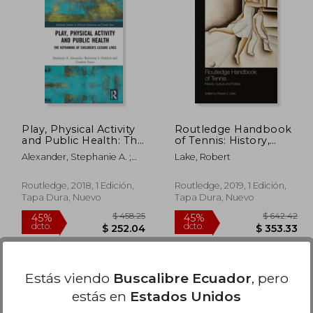
106.43
$ 458.25
45%
45%
dcto.
dcto.
58.54
$ 252.04
Play, Physical Activity
Routledge Handbook
and Public Health: The
of Tennis: History,
Reframing of
Culture and Politics
Alexander, Stephanie A. ;
Lake, Robert
Children's Leisure
(en Inglés)
Frohlich, Katherine L. ;
Lives (en Inglés)
Fusco, Caroline
Routledge, 2018, 1 Edición,
Routledge, 2019, 1 Edición,
Tapa Dura, Nuevo
Tapa Dura, Nuevo
Estás viendo
Buscalibre Ecuador
, pero
estás en
Estados Unidos