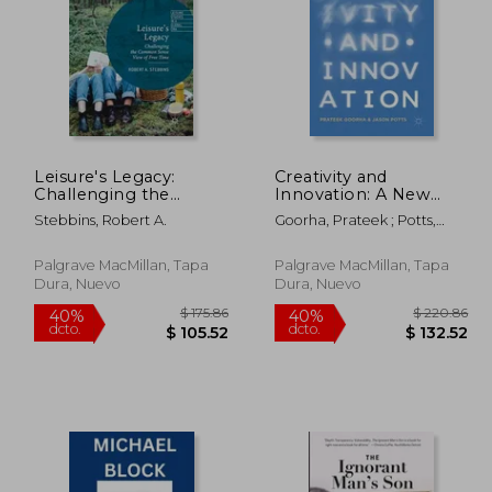
Leisure's Legacy:
Creativity and
 62.06
$ 53.96
Challenging the
Innovation: A New
40%
40%
Common Sense View
Theory of Ideas (en
dcto.
dcto.
37.24
$ 32.38
Stebbins, Robert A.
Goorha, Prateek ; Potts,
of Free Time (en
Inglés)
Jason
Inglés)
Palgrave MacMillan, Tapa
Palgrave MacMillan, Tapa
Dura, Nuevo
Dura, Nuevo