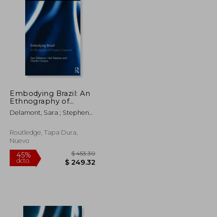
$ 82.50
$ 498.09
45%
dcto.
$ 45.38
$ 273.95
Embodying Brazil: An
Ethnography of
Diasporic Capoeira (en
Delamont, Sara ; Stephens,
Inglés)
Neil ; Campos, Claudio
Routledge, Tapa Dura,
Nuevo