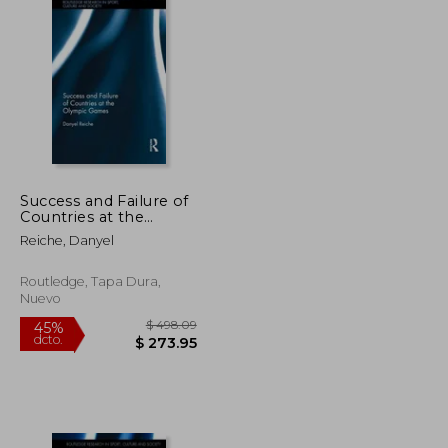
Success and Failure of
Countries at the
Olympic Games (en
Reiche, Danyel
Inglés)
Routledge, Tapa Dura,
Nuevo