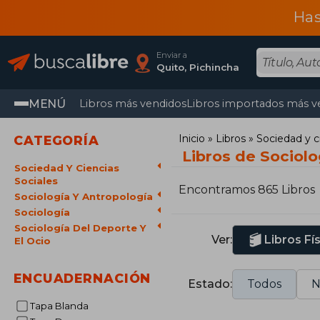
Has
Enviar a
Quito, Pichincha
MENÚ
Libros más vendidos
Libros importados más v
Inicio
Libros
Sociedad y c
CATEGORÍA
Libros de Sociolo
Sociedad Y Ciencias
Sociales
Encontramos 865 Libros
Sociología Y Antropología
Sociología
Sociología Del Deporte Y
Ver:
Libros Fí
El Ocio
ENCUADERNACIÓN
Estado:
Todos
N
Tapa Blanda