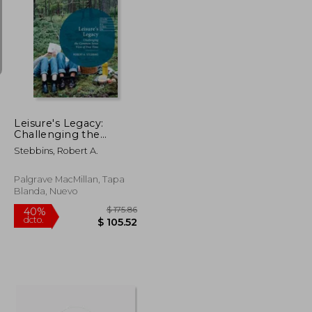
$ 642.42
$ 164.41
45%
dcto.
$ 353.33
$ 90.43
Leisure's Legacy:
Challenging the
Common Sense View
Stebbins, Robert A.
of Free Time (en
Inglés)
Palgrave MacMillan, Tapa
Blanda, Nuevo