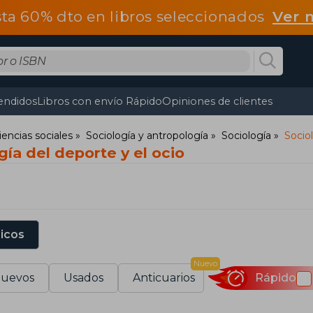
ta 60% dto en libros seleccionados
Ver 
endidos
Libros con envío Rápido
Opiniones de clientes
iencias sociales
Sociología y antropología
Sociología
Sociol
gía del deporte y el ocio
sicos
Nuevo
uevos
Usados
Anticuarios
Rápido