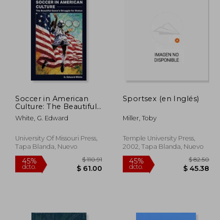
Soccer in American
Sportsex (en Inglés)
Culture: The Beautiful
Game's Struggle for
White, G. Edward
Miller, Toby
Status (en Inglés)
University Of Missouri Press,
Temple University Press,
Tapa Blanda, Nuevo
2002, Tapa Blanda, Nuevo