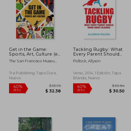
184.33
$ 169.39
45%
45%
dcto.
dcto.
01.38
$ 93.16
Get in the Game:
Tackling Rugby: What
Sports, Art, Culture (en
Every Parent Should
Inglés)
Know about Injuries
The San Francisco Museum
Pollock, Allyson
(en Inglés)
Of Modern Art ; Dungo, Aj ;
Rapinoe, Megan
Tra Publishing, Tapa Dura,
Verso, 2014, 1 Edición, Tapa
Nuevo
Blanda, Nuevo