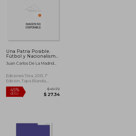
$ 156.94
$ 175.86
40%
dcto.
$ 86.32
$ 105.52
Una Patria Posible.
Fútbol y Nacionalismo
en España (Trea
Juan Carlos De La Madrid
Ensayos)
&Aacute;Lvarez
Ediciones Trea, 2013, 1ª
Edición, Tapa Blanda,
Nuevo