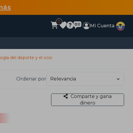
más
0
Mi Cuenta
ogía del deporte y el ocio
Ordenar por
Comparte y gana
dinero