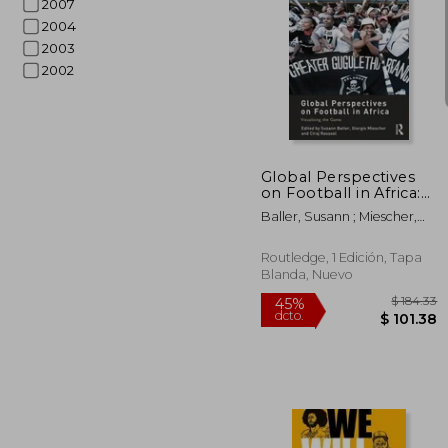
2007
2004
2003
2002
$ 
45%
dcto.
$ 1
Global Perspectives
on Football in Africa:
Visualising the Game
Baller, Susann ; Miescher,
(en Inglés)
Giorgio ; Rassool, Ciraj
Routledge, 1 Edición, Tapa
Blanda, Nuevo