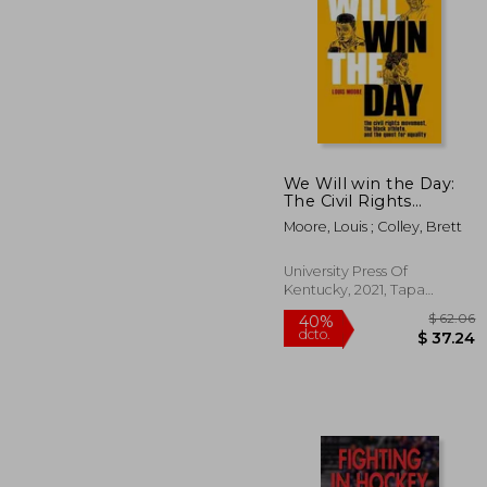
$ 
45%
dcto.
$ 1
We Will win the Day:
The Civil Rights
Movement, the Black
Moore, Louis ; Colley, Brett
Athlete, and the Quest
for Equality (Race and
Sports) (en Inglés)
University Press Of
Kentucky, 2021, Tapa
Blanda, Nuevo