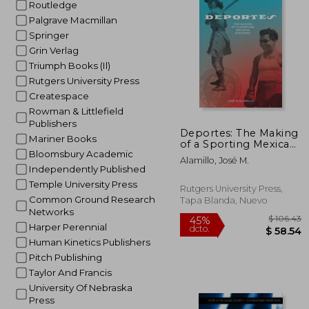
Routledge
$
45%
dcto.
Palgrave Macmillan
$ 
Springer
Grin Verlag
Triumph Books (Il)
Rutgers University Press
Createspace
Rowman & Littlefield
Publishers
Deportes: The Making
Mariner Books
of a Sporting Mexican
Bloomsbury Academic
Diaspora (en Inglés)
Alamillo, José M.
Independently Published
Temple University Press
Rutgers University Press,
Common Ground Research
Tapa Blanda, Nuevo
Networks
Harper Perennial
Human Kinetics Publishers
Pitch Publishing
Taylor And Francis
University Of Nebraska
Press