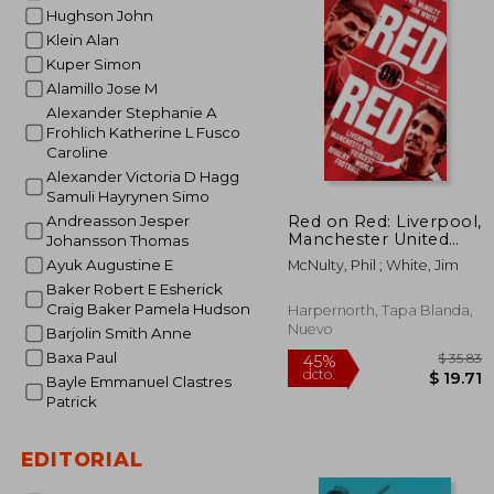
Hughson John
Klein Alan
Kuper Simon
Alamillo Jose M
Alexander Stephanie A
Frohlich Katherine L Fusco
Caroline
Alexander Victoria D Hagg
Samuli Hayrynen Simo
Red on Red: Liverpool,
Andreasson Jesper
Manchester United
Johansson Thomas
and the Fiercest
Ayuk Augustine E
McNulty, Phil ; White, Jim
Rivalry in World
Baker Robert E Esherick
Football (en Inglés)
Craig Baker Pamela Hudson
Harpernorth, Tapa Blanda,
Nuevo
Barjolin Smith Anne
Baxa Paul
Bayle Emmanuel Clastres
Patrick
EDITORIAL