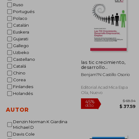
Ruso
Portugués
Polaco
Catalán
Euskera
Gujarati
Gallego
Uzbeko
Castellano
las tic crecimiento,
Catalá
desarrollo
empresarial, empleo
Chino
Benjam?n Castillo Osorio
Corea
Finlandes
Editorial Acad Mica Espa
Ola, Nuevo
Holandés
AUTOR
Denzin Norman K Giardina
Michael D
Davis Cole