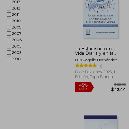
2013
2012
2011
2010
2009
2007
$
40%
2006
dcto.
$ 
2005
La Estadística en la
2003
Vida Diaria y en la
Investigación
1998
Luis Rogelio Hernández
Montenegro
(1)
Ecoe Ediciones, 2023, 1
Edición, Tapa Blanda,
Nuevo