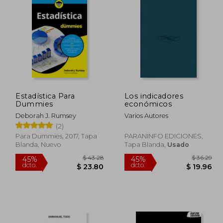
 68.34
$ 114.25
45%
45%
dcto.
dcto.
37.59
$ 62.84
Estadística Para
Los indicadores
Dummies
económicos
Deborah J. Rumsey
Varios Autores
(2)
Para Dummies, 2017, Tapa
PARANINFO EDICIONES,
Blanda, Nuevo
Tapa Blanda,
Usado