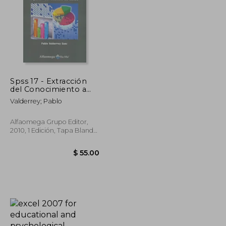
Spss 17 - Extracción
$ 39.63
$ 80.79
del Conocimiento a
45%
Partir del Análisis de
dcto.
$ 21.79
$ 44.44
Valderrey; Pablo
Datos
Alfaomega Grupo Editor,
2010, 1 Edición, Tapa Blanda,
Nuevo