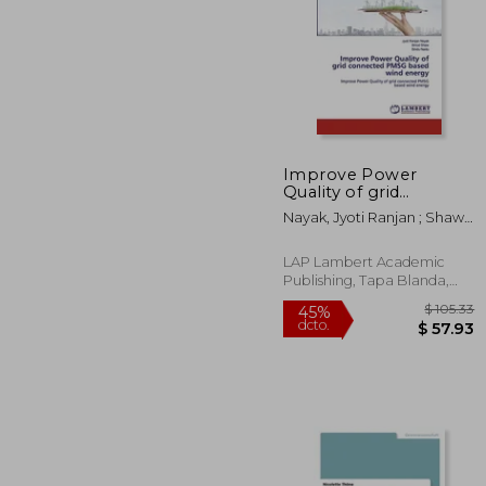
Improve Power
$
Quality of grid
45%
connected PMSG
dcto.
$ 
Nayak, Jyoti Ranjan ; Shaw,
based wind energy (en
Binod ; Naidu, Bindu
Inglés)
LAP Lambert Academic
Publishing, Tapa Blanda,
Nuevo