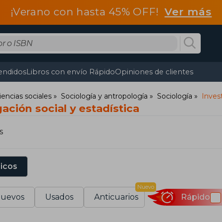
¡Verano con hasta 45% OFF!
Ver más
endidos
Libros con envío Rápido
Opiniones de clientes
iencias sociales
Sociología y antropología
Sociología
Invest
gación social y estadística
s
sicos
Nuevo
uevos
Usados
Anticuarios
Rápido