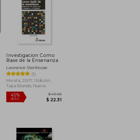
$ 149.60
$ 75.82
45%
dcto.
$ 82.28
$ 41.70
Investigacion Como
Base de la Ensenanza
Lawrence Stenhouse
(1)
Morata, 2007, 1 Edición,
Tapa Blanda, Nuevo