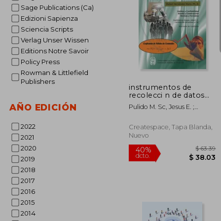
Sage Publications (Ca)
Edizioni Sapienza
Sciencia Scripts
Verlag Unser Wissen
Editions Notre Savoir
$ 
Policy Press
Rowman & Littlefield
Publishers
instrumentos de
recolecci n de datos
en ciencias sociales y
AÑO EDICIÓN
Pulido M. Sc, Jesus E. ;
ciencias biom dicas
Hernandez-Nieto Ph. D.,
Rafael
2022
Createspace, Tapa Blanda,
Nuevo
2021
2020
2019
2018
2017
2016
2015
2014