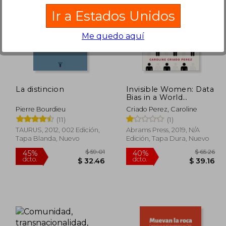
Ir a Estados Unidos
Me quedo aquí
$ 66.61
40%
45%
dcto.
dcto.
22.95
$ 39.96
La distincion
Invisible Women: Data
Bias in a World
Designed for men (en
Pierre Bourdieu
Criado Perez, Caroline
Inglés)
(11)
(1)
TAURUS, 2012, 002 Edición,
Abrams Press, 2019, N/A
Tapa Blanda, Nuevo
Edición, Tapa Dura, Nuevo