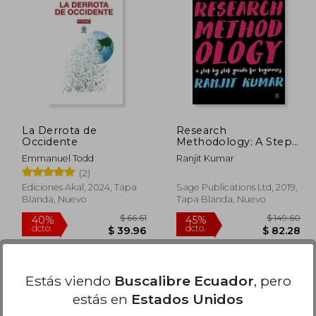
$ 76.13
$ 43.28
45%
45%
dcto.
dcto.
41.87
$ 23.80
La Derrota de
Research
Occidente
Methodology: A Step-
By-Step Guide for
Emmanuel Todd
Ranjit Kumar
Beginners (en Inglés)
(2)
Ediciones Akal, 2024, Tapa
Sage Publications Ltd, 2019,
Blanda, Nuevo
Tapa Blanda, Nuevo
Estás viendo
Buscalibre Ecuador
, pero
estás en
Estados Unidos