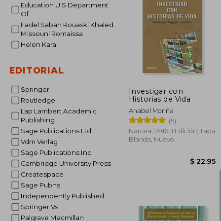
Education U S Department
Of
Fadel Sabah Rouaski Khaled
45%
Missouni Romaissa
dcto.
$ 
Helen Kara
EDITORIAL
Springer
Investigar con
Historias de Vida
Routledge
Anabel Moriña
Lap Lambert Academic
Publishing
(5)
Sage Publications Ltd
Narcea, 2016, 1 Edición, Tapa
Blanda, Nuevo
Vdm Verlag
Sage Publications Inc
Cambridge University Press
Createspace
Sage Pubns
Independently Published
Springer Vs
Palgrave Macmillan