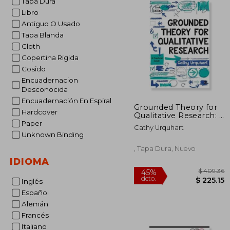
Tapa Dura
Libro
Antiguo O Usado
Tapa Blanda
Cloth
Copertina Rigida
Cosido
Encuadernacion
Desconocida
Encuadernación En Espiral
Grounded Theory for
Hardcover
Qualitative Research: A
Practical Guide
Paper
Cathy Urquhart
Unknown Binding
, Tapa Dura, Nuevo
IDIOMA
Inglés
Español
Alemán
$ 
Francés
45%
dcto.
$ 2
Italiano