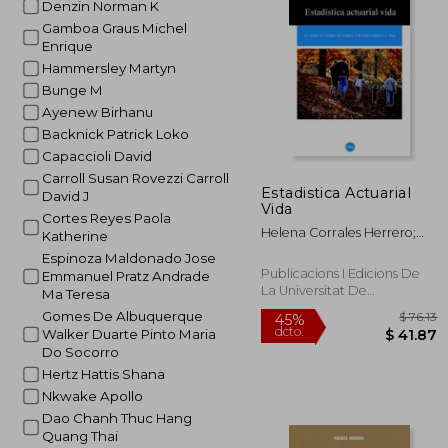
Denzin Norman K
$
45%
Gamboa Graus Michel
dcto.
$ 
Enrique
Hammersley Martyn
Bunge M
Ayenew Birhanu
Backnick Patrick Loko
Capaccioli David
Carroll Susan Rovezzi Carroll
Estadistica Actuarial
David J
Vida
Cortes Reyes Paola
Helena Corrales Herrero;
Katherine
Ana Maria Pérez Marín; José
Espinoza Maldonado Jose
Luis Rojo García; Montserrat
Publicacions I Edicions De
Emmanuel Pratz Andrade
Guillen Estany; Mercedes
La Universitat De
Ma Teresa
Ayuso
Barcelona, 2007, Tapa
Gomes De Albuquerque
Blanda,
Usado
Walker Duarte Pinto Maria
Do Socorro
Hertz Hattis Shana
Nkwake Apollo
Dao Chanh Thuc Hang
Quang Thai