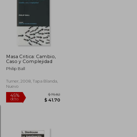
$ 36.29
$ 49.24
45%
dcto.
$ 19.96
$ 27.08
Masa Critica: Cambio,
Caso y Complejidad
Philip Ball
Turner, 2008, Tapa Blanda,
Nuevo