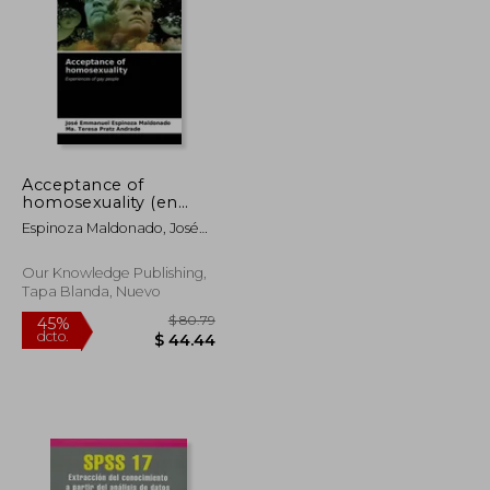
$ 65.26
$ 40.56
45%
dcto.
$ 39.16
$ 22.31
Acceptance of
homosexuality (en
Inglés)
Espinoza Maldonado, José
Emmanuel ; Pratz Andrade,
Ma Teresa
Our Knowledge Publishing,
Tapa Blanda, Nuevo