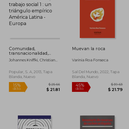
 63.39
$ 59.01
45%
40%
dcto.
dcto.
38.03
$ 32.46
Comunidad,
Muevan la roca
transnacionalidad,
trabajo social 1 : un
Johannes Kniffki, Christian
Varinia Roa Fonseca
triángulo empírico
Reutlinger
América Latina -
Europa
Popular, S. A, 2013, Tapa
Sal Del Mundo, 2022, Tapa
Blanda, Nuevo
Blanda, Nuevo