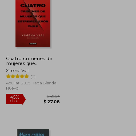
$ 48.30
$ 51.33
45%
dcto.
$ 26.57
$ 28.23
Cuatro crímenes de
mujeres que
estremecieron Chile
Ximena Vial
(2)
Aguilar, 2025, Tapa Blanda,
Nuevo