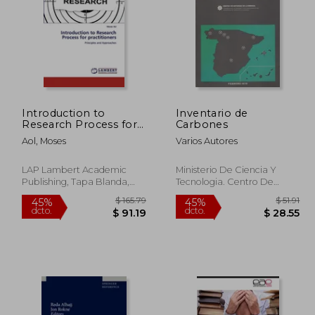
Introduction to
Inventario de
 22.62
$ 25.66
Research Process for
Carbones
15%
45%
practitioners (en
dcto.
dcto.
12.44
$ 21.81
Aol, Moses
Varios Autores
Inglés)
LAP Lambert Academic
Ministerio De Ciencia Y
Publishing, Tapa Blanda,
Tecnologia. Centro De
Nuevo
Publicaciones, Tapa Blanda,
Usado