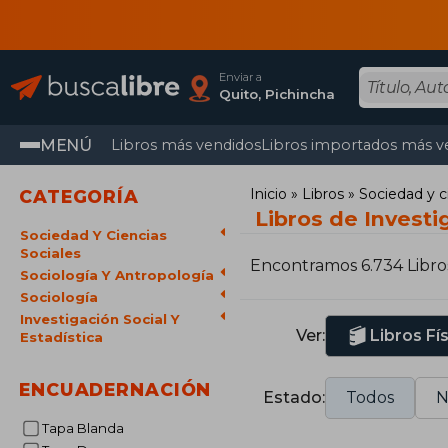
Enviar a
Quito, Pichincha
MENÚ
Libros más vendidos
Libros importados más v
Inicio
Libros
Sociedad y c
CATEGORÍA
Libros de Investi
Sociedad Y Ciencias
Sociales
Encontramos 6.734 Libro
Sociología Y Antropología
Sociología
Investigación Social Y
Ver:
Libros Fí
Estadística
ENCUADERNACIÓN
Estado:
Todos
N
Tapa Blanda