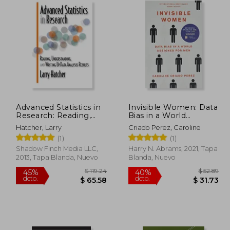
Advanced Statistics in
Invisible Women: Data
Research: Reading,
Bias in a World
Understanding, and
Designed for men (en
Hatcher, Larry
Criado Perez, Caroline
Writing up Data
Inglés)
(1)
(1)
Analysis Results (en
Inglés)
Shadow Finch Media LLC,
Harry N. Abrams, 2021, Tapa
2013, Tapa Blanda, Nuevo
Blanda, Nuevo
409.36
$ 119.24
45%
40%
dcto.
dcto.
25.15
$ 65.58