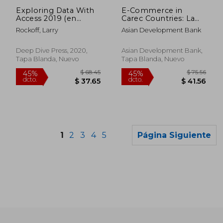
dcto.
dcto.
$ 31.66
$ 43.
Exploring Data With
E-Commerce in
Access 2019 (en
Carec Countries: Laws
Inglés)
and Policies (en
Rockoff, Larry
Asian Development Bank
Inglés)
Deep Dive Press, 2020,
Asian Development Bank,
Tapa Blanda, Nuevo
Tapa Blanda, Nuevo
1
2
3
4
5
Página Siguiente