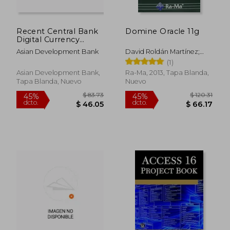
Recent Central Bank
Domine Oracle 11g
Digital Currency
Developments in Asia
Asian Development Bank
David Roldán Martínez;
and Their
Pedro J. Valderas Aranda
(1)
Implications (en
Inglés)
Asian Development Bank,
Ra-Ma, 2013, Tapa Blanda,
Tapa Blanda, Nuevo
Nuevo
$ 67.26
$ 68.
40%
45%
dcto.
dcto.
$ 40.36
$ 37.