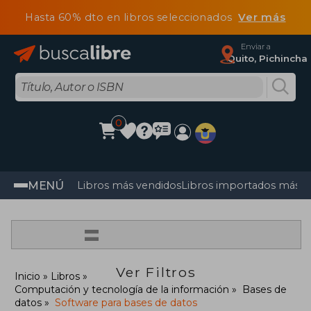
Hasta 60% dto en libros seleccionados
Ver más
Enviar a
Quito, Pichincha
0
MENÚ
Libros más vendidos
Libros importados más v
=
Ver Filtros
Inicio
Libros
Computación y tecnología de la información
Bases de
datos
Software para bases de datos