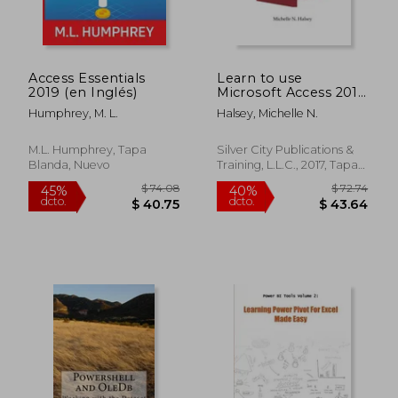
Access Essentials
Learn to use
2019 (en Inglés)
Microsoft Access 2016
(Technical Skill
Humphrey, M. L.
Halsey, Michelle N.
Builder Series) (en
$ 101.15
$ 72.
45%
45%
Inglés)
dcto.
dcto.
$ 55.63
$ 39.
M.L. Humphrey, Tapa
Silver City Publications &
Blanda, Nuevo
Training, L.L.C., 2017, Tapa
Blanda, Nuevo