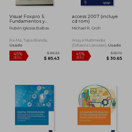
Visual Foxpro 5.
access 2007 (incluye
Fundamentos y
cd rom)
Técnicas de
Rubén Iglesias Balbas
Michael R. Groh
Programación
Ra-Ma, Tapa Blanda,
Anaya Multimedia
Usado
(difusora Larousse),
Usado
$ 98.57
$ 31
45%
45%
dcto.
dcto.
$ 54.21
$ 17.