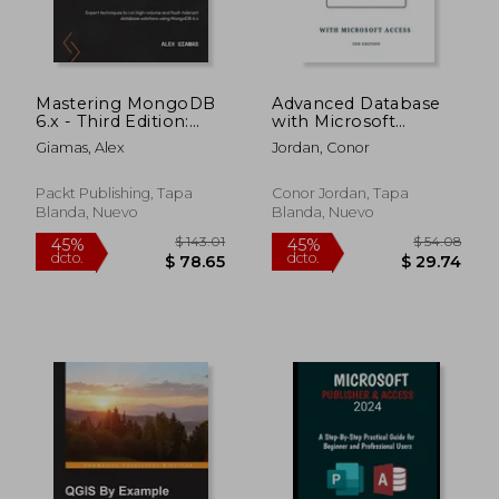
Mastering MongoDB
Advanced Database
6.x - Third Edition:
with Microsoft
$ 100.86
$ 105.
40%
45%
Expert techniques to
Access: ICDL
dcto.
dcto.
$ 60.52
$ 57.
Giamas, Alex
Jordan, Conor
run high-volume and
Professional (en
fault-tolerant
Inglés)
database solutions
Packt Publishing, Tapa
Conor Jordan, Tapa
using MongoDB 6.x
Blanda, Nuevo
Blanda, Nuevo
(en Inglés)