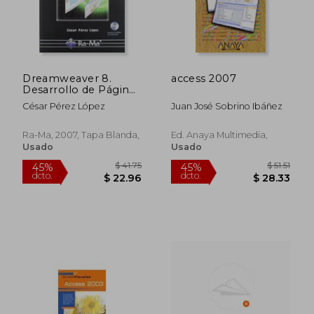
$ 146.38
$ 373.
45%
45%
dcto.
dcto.
$ 80.51
$ 205.
Dreamweaver 8.
access 2007
Desarrollo de Páginas
web Dinámicas con
César Pérez López
Juan José Sobrino Ibáñez
php y Mysql
Ra-Ma, 2007, Tapa Blanda,
Ed. Anaya Multimedia,
Usado
Usado