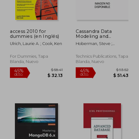
$ 70.62
$ 25.
access 2010 for
Cassandra Data
dummies (en Inglés)
Modeling and
Schema Design (en
Ulrich, Laurie A. ; Cook, Ken
Hoberman, Steve ;
Inglés)
O'Reilly, Betul
For Dummies, Tapa
Technics Publications, Tapa
Blanda, Nuevo
Blanda, Nuevo