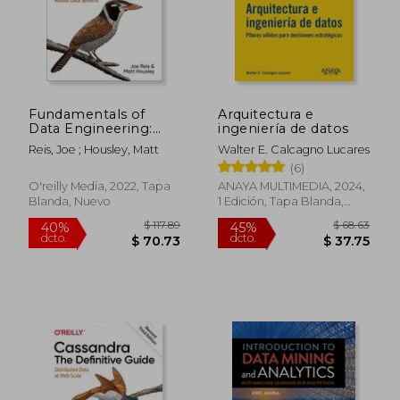
Fundamentals of
Arquitectura e
Data Engineering:
ingeniería de datos
Plan and Build
Reis, Joe ; Housley, Matt
Walter E. Calcagno Lucares
Robust Data Systems
(6)
(en Inglés)
O'reilly Media, 2022, Tapa
ANAYA MULTIMEDIA, 2024,
Blanda, Nuevo
1 Edición, Tapa Blanda,
Nuevo
$ 117.89
$ 68.
40%
45%
dcto.
dcto.