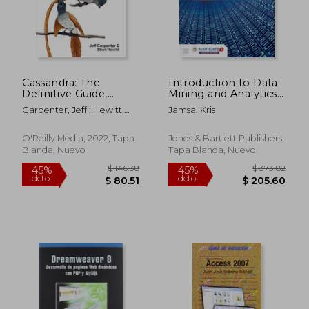
$ 70.73
$ 37.
Cassandra: The
Introduction to Data
Definitive Guide,
Mining and Analytics
(Revised) Third
(en Inglés)
Carpenter, Jeff ; Hewitt,
Jamsa, Kris
Edition: Distributed
Eben
Data at web Scale (en
Inglés)
O'Reilly Media, 2022, Tapa
Jones & Bartlett Publishers,
Blanda, Nuevo
Tapa Blanda, Nuevo