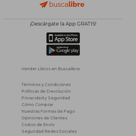
$ 37.94
$ 36.
45%
45%
¡Descárgate la App GRATIS!
dcto.
dcto.
$ 20.86
$ 19.
Vender Libros en Buscalibre
Términos y Condiciones
Políticas de Devolución
Privacidad y Seguridad
Cómo Comprar
Nuestras Formas de Pago
Opiniones de Clientes
Costos de Envío
Seguridad Redes Sociales