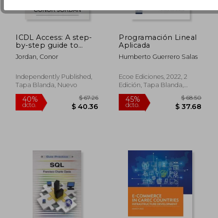
ICDL Access: A step-
Programación Lineal
by-step guide to
Aplicada
Databases using
Jordan, Conor
Humberto Guerrero Salas
Microsoft Access (en
Inglés)
Independently Published,
Ecoe Ediciones, 2022, 2
Tapa Blanda, Nuevo
Edición, Tapa Blanda,
$ 143.01
$ 54.
Nuevo
45%
45%
dcto.
dcto.
$ 78.65
$ 29.