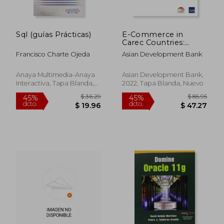
Sql (guías Prácticas)
E-Commerce in
Carec Countries:
Infrastructure
Francisco Charte Ojeda
Asian Development Bank
Development (en
Inglés)
Anaya Multimedia-Anaya
Asian Development Bank,
Interactiva, Tapa Blanda,
2022, Tapa Blanda, Nuevo
Usado
$ 134.93
$ 57
45%
45%
dcto.
dcto.
$ 74.21
$ 31.