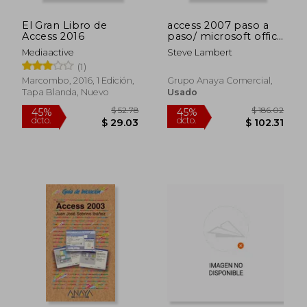
El Gran Libro de
access 2007 paso a
Access 2016
paso/ microsoft office
access 2007 step by
Mediaactive
Steve Lambert
step
(1)
Marcombo, 2016, 1 Edición,
Grupo Anaya Comercial,
Tapa Blanda, Nuevo
Usado
$ 245.34
$ 96.
45%
40%
dcto.
dcto.
$ 134.94
$ 58.