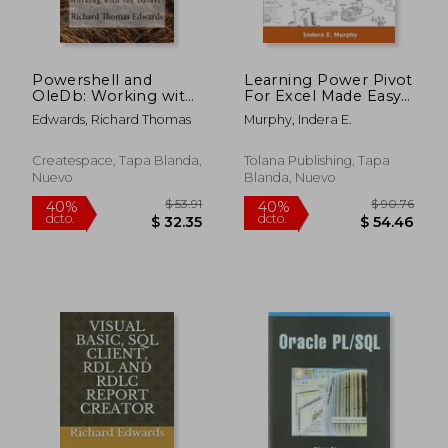
Powershell and
Learning Power Pivot
OleDb: Working with
For Excel Made Easy
the Dataset (en
(en Inglés)
Edwards, Richard Thomas
Murphy, Indera E.
Inglés)
Createspace, Tapa Blanda,
Tolana Publishing, Tapa
Nuevo
Blanda, Nuevo
$ 74.08
$ 72.
45%
40%
dcto.
dcto.
$ 40.75
$ 43.