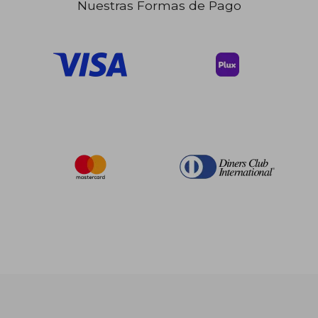
Nuestras Formas de Pago
$ 52.78
$ 186.
45%
45%
dcto.
dcto.
$ 29.03
$ 102.