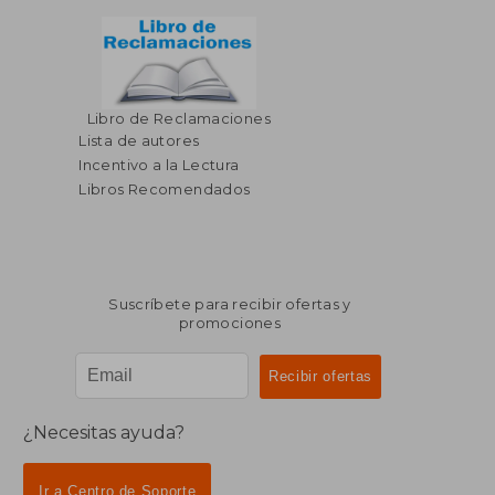
Libro de Reclamaciones
$ 68.45
$ 75.
45%
45%
dcto.
dcto.
Lista de autores
$ 37.65
$ 41.
Incentivo a la Lectura
Libros Recomendados
Suscríbete para recibir ofertas y
promociones
¿Necesitas ayuda?
Ir a Centro de Soporte