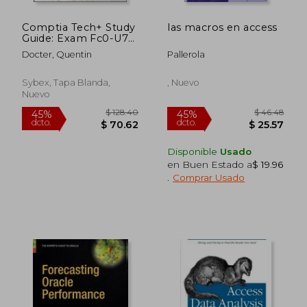
Comptia Tech+ Study
las macros en access
Guide: Exam Fc0-U71
(en Inglés)
Docter, Quentin
Pallerola
Sybex, Tapa Blanda,
, Nuevo
Nuevo
Disponible
Usado
en Buen Estado a
$ 19.96
.
Comprar Usado
$ 83.12
$ 110.
45%
45%
dcto.
dcto.
$ 45.72
$ 60.