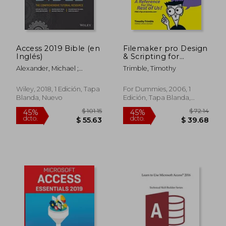
Access 2019 Bible (en
Filemaker pro Design
$ 52.57
$ 83.
45%
40%
Inglés)
& Scripting for
dcto.
dcto.
$ 28.92
$ 50.
Dummies (en Inglés)
Alexander, Michael ;
Trimble, Timothy
Kusleika, Richard
Wiley, 2018, 1 Edición, Tapa
For Dummies, 2006, 1
Blanda, Nuevo
Edición, Tapa Blanda,
Nuevo