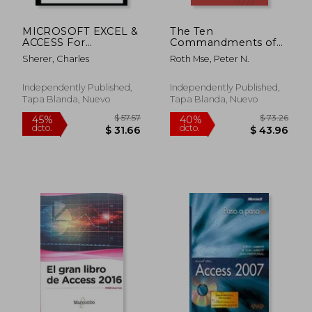
MICROSOFT EXCEL &
The Ten
ACCESS For
Commandments of
Beginners and Pros.
VBA for Microsoft
Sherer, Charles
Roth Mse, Peter N.
2024: A Complete
Access Newbies:
Guide to Master Excel
Practices that
and Access 365 for All
produce safe,
Independently Published,
Independently Published,
Users (en Inglés)
understandable, and
Tapa Blanda, Nuevo
Tapa Blanda, Nuevo
reliable software (en
Inglés)
$ 83.73
$ 120.
45%
45%
dcto.
dcto.
$ 46.05
$ 66.