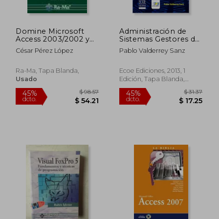
Domine Microsoft
Administración de
Access 2003/2002 y
Sistemas Gestores de
2000.
Bases de Datos
César Pérez López
Pablo Valderrey Sanz
Ra-Ma, Tapa Blanda,
Ecoe Ediciones, 2013, 1
Usado
Edición, Tapa Blanda,
Nuevo
$ 55.35
$ 77
45%
45%
dcto.
dcto.
$ 30.44
$ 42.