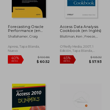
Forecasting Oracle
Access Data Analysis
Performance (en
Cookbook (en Inglés)
Inglés)
Shallahamer, Craig
Bluttman, Ken ; Freeze,
Wayne S.
Apress, Tapa Blanda,
O'Reilly Media, 2007, 1
Nuevo
Edición, Tapa Blanda,
Nuevo
$ 128.40
$ 46.
45%
45%
dcto.
dcto.