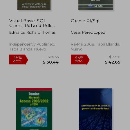
Visual Basic, SQL
Oracle Pl/Sql
Client, Rdl and Rdlc
Report Creator: A
Edwards, Richard Thomas
César Pérez López
flawless victory in
Visual Studio 64-bit!
(en Inglés)
Independently Published,
Ra-Ma, 2008, Tapa Blanda,
Tapa Blanda, Nuevo
Nuevo
$ 53.91
$ 90.
40%
40%
dcto.
dcto.
$ 32.35
$ 54.