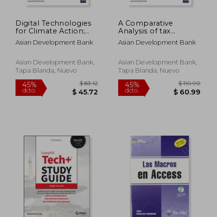
Digital Technologies
A Comparative
for Climate Action;
Analysis of tax
Disaster Resilience;
Administration in Asia
Asian Development Bank
Asian Development Bank
And Environmental
and the Pacific: Fifth
Sustainability (en
Edition (en Inglés)
Inglés)
Asian Development Bank,
Asian Development Bank,
Tapa Blanda, Nuevo
Tapa Blanda, Nuevo
$ 155.33
$ 55.
45%
45%
dcto.
dcto.
$ 85.43
$ 30.