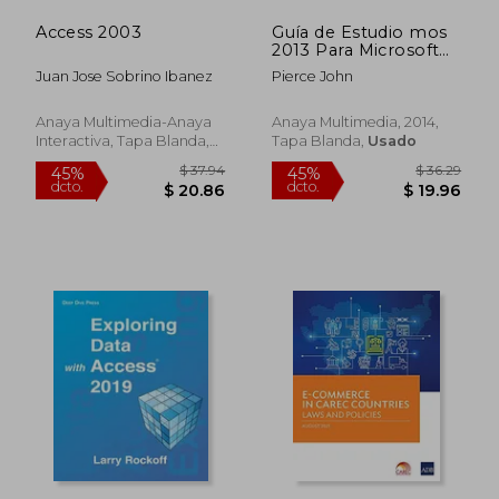
Access 2003
Guía de Estudio mos
2013 Para Microsoft
Access Examen 77-
Juan Jose Sobrino Ibanez
Pierce John
424
Anaya Multimedia-Anaya
Anaya Multimedia, 2014,
Interactiva, Tapa Blanda,
Tapa Blanda,
Usado
Usado
$ 57.57
$ 73.
45%
40%