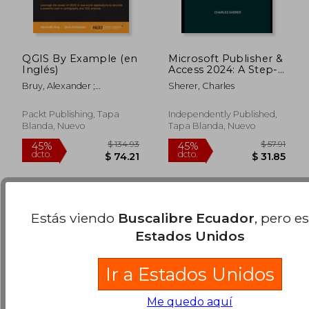
QGIS By Example (en
Microsoft Publisher &
Inglés)
Access 2024: A Step-
by-Step Practical
Bruy, Alexander ;
Sherer, Charles
Guide for Beginner
Svidzinska, Daria
and Professional
$ 58.41
$ 93.
45%
45%
Users (en Inglés)
Packt Publishing, Tapa
Independently Published,
dcto.
dcto.
$ 32.13
$ 51.
Blanda, Nuevo
Tapa Blanda, Nuevo
Estás viendo
Buscalibre Ecuador
, pero e
Estados Unidos
Ir a Estados Unidos
Me quedo aquí