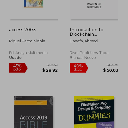
$ 41.75
$ 51
45%
45%
dcto.
dcto.
$ 22.96
$ 28.
access 2003
Introduction to
Blockchain
Technology (en
Miguel Pardo Niebla
Banafa, Ahmed
Inglés)
Ed. Anaya Multimedia,
River Publishers, Tapa
Usado
Blanda, Nuevo