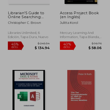
Librarian'S Guide to
Access Project Book
Online Searching:
(en Inglés)
Cultivating Database
Christopher C. Brown
Julitta Korol
Skills for Research
and Instruction (en
Inglés)
Libraries Unlimited, 6
Mercury Learning And
Edición, Tapa Dura, Nuevo
Information, Tapa Blanda,
Nuevo
$ 36.29
$ 85.
45%
45%
dcto.
dcto.
$ 19.96
$ 47.