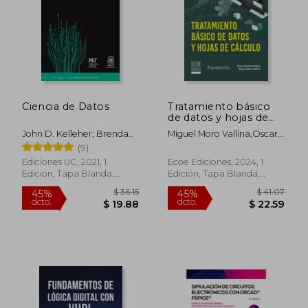
Ciencia de Datos
Tratamiento básico
de datos y hojas de
cálculo
John D. Kelleher; Brendan
Miguel Moro Vallina,Oscar
Tierney
Sanchez Estella
(9)
Ediciones UC, 2021, 1
Ecoe Ediciones, 2024, 1
Edición, Tapa Blanda,
Edición, Tapa Blanda,
Nuevo
Nuevo
$ 36.15
$ 41.
45%
45%
dcto.
dcto.
$ 19.88
$ 22.