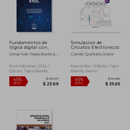
Fundamentos de
Simulacion de
lógica digital con
Circuitos Electronicos
VHDL
Omar Iván Trejos Buriticá,
Camilo Quintáns Graña
Jovanny Bedoya
Guapacha, Juan David
Ecoe Ediciones, 2024, 1
Marcombo, 1 Edición, Tapa
Hincapié Zea
Edición, Tapa Blanda,
Blanda, Nuevo
Nuevo