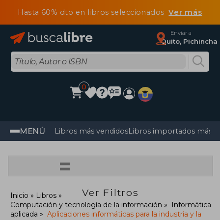
Hasta 60% dto en libros seleccionados
Ver más
Enviar a
Quito, Pichincha
0
MENÚ
Libros más vendidos
Libros importados más v
=
Ver Filtros
Inicio
Libros
Computación y tecnología de la información
Informática
aplicada
Aplicaciones informáticas para la industria y la