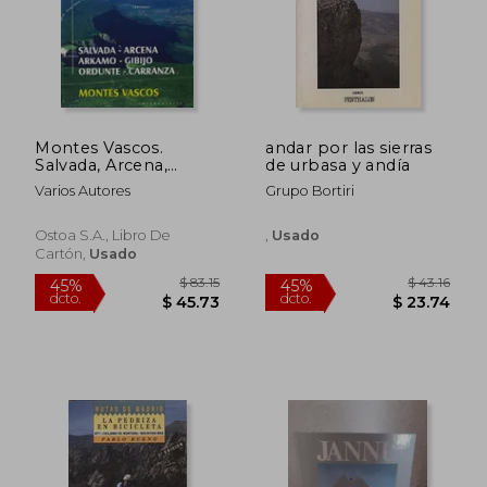
Montes Vascos.
andar por las sierras
Salvada, Arcena,
de urbasa y andía
Arkamo, Gibijo,
Varios Autores
Grupo Bortiri
Ordunte, Carranza
$ 94.35
$ 45.
45%
45%
dcto.
dcto.
$ 51.89
$ 25.
Ostoa S.A., Libro De
,
Usado
Cartón,
Usado