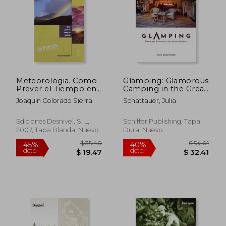
dcto.
dcto.
$ 26.74
$ 24.
Meteorologia. Como
Glamping: Glamorous
Prever el Tiempo en
Camping in the Great
Montaña
Outdoors (en Inglés)
Joaquin Colorado Sierra
Schattauer, Julia
Ediciones Desnivel, S. L,
Schiffer Publishing, Tapa
2007, Tapa Blanda, Nuevo
Dura, Nuevo