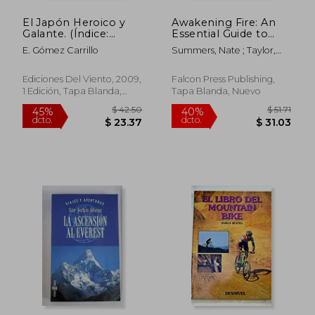
El Japón Heroico y
Awakening Fire: An
Galante. (Índice:
Essential Guide to
Tokio. El Yosiwara. El
Waking Flame, Wood,
E. Gómez Carrillo
Summers, Nate ; Taylor,
Alma Heroica. Los
and Ignition (en
Mink
Sables. Los Templos.
Inglés)
Los Samurayes. El
Ediciones Del Viento, 2009,
Falcon Press Publishing,
Espíritu Refinado. El
1 Edición, Tapa Blanda,
Tapa Blanda, Nuevo
Harakiri. La Poesía. La
Nuevo
Mujer. Los Paisajes. La
Miseria. El Código de
Honor. La Risa).
$ 41.60
$ 40.
45%
40%
dcto.
dcto.
$ 22.88
$ 24.