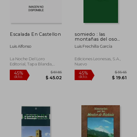
Escalada En Castellon
somiedo : las
montañas del oso
pardo
Luis Alfonso
Luis Frechilla García
La Noche Del Loro
Ediciones Leonesas, S.a.,
Editorial, Tapa Blanda,
Nuevo
Nuevo
$ 49.83
$ 69
45%
45%
dcto.
dcto.
$ 27.41
$ 38.