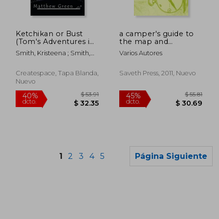
$ 58.29
$ 46.
40%
40%
dcto.
dcto.
$ 34.97
$ 27.
Ketchikan or Bust
a camper's guide to
(Tom's Adventures in
the map and
Alaska) (en Inglés)
compass - a
Smith, Kristeena ; Smith,
Varios Autores
collection of
Kristeena ; Green, Matthew
historical camping
articles on
Createspace, Tapa Blanda,
Saveth Press, 2011, Nuevo
orienteering in the
Nuevo
great outdoors (en
Inglés)
1
2
3
4
5
Página Siguiente