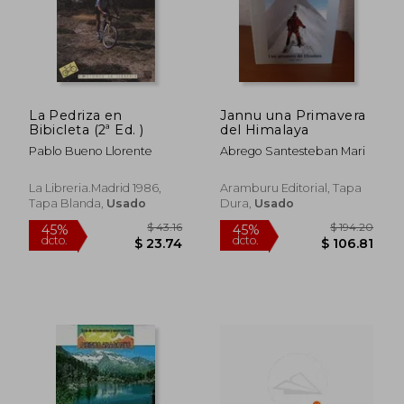
La Pedriza en
Jannu una Primavera
Bibicleta (2ª Ed. )
del Himalaya
Pablo Bueno Llorente
Abrego Santesteban Mari
La Libreria.Madrid 1986,
Aramburu Editorial, Tapa
Tapa Blanda,
Usado
Dura,
Usado
$ 83.15
$ 43.
45%
45%
dcto.
dcto.
$ 45.73
$ 23.