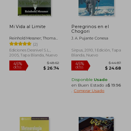
Mi Vida al Limite
Peregrinos en el
Chogori
Reinhold Messner; Thomas
J. A. Pujante Conesa
Huetlin
(2)
Ediciones Desnivel S.L.,
Sirpus, 2010, 1 Edición, Tapa
2005, Tapa Blanda, Nuevo
Blanda, Nuevo
Disponible
Usado
en Buen Estado a
$ 19.96
.
Comprar Usado
$ 48.62
$ 44.
45%
45%