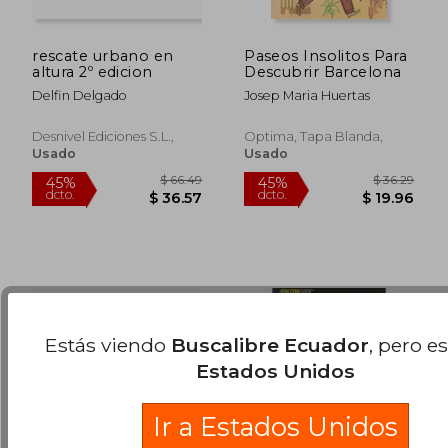
rescate urbano en
Paseos Insolitos Para
altura 2º edicion
Descubrir Barcelona
Delfin Delgado
Josep Maria Huertas
$ 44.00
$ 41.
45%
45%
dcto.
dcto.
$ 24.20
$ 23.
Desnivel Ediciones S.l.,
Optima, Tapa Blanda,
Usado
Usado
Estás viendo
Buscalibre Ecuador
, pero e
Estados Unidos
Ir a Estados Unidos