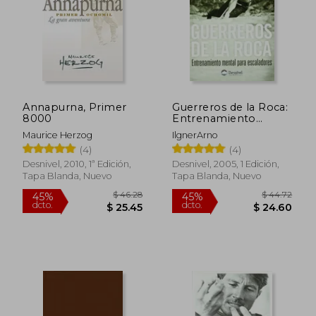
$ 35.40
$ 54.
45%
40%
dcto.
dcto.
$ 19.47
$ 32.
Annapurna, Primer
Guerreros de la Roca:
8000
Entrenamiento
Mental Para
Maurice Herzog
IlgnerArno
Escaladores
(4)
(4)
Desnivel, 2010, 1ª Edición,
Desnivel, 2005, 1 Edición,
Tapa Blanda, Nuevo
Tapa Blanda, Nuevo