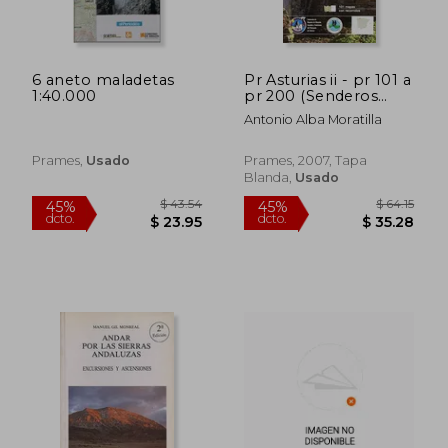
dcto.
dcto.
$ 39.81
$ 22.
6 aneto maladetas
Pr Asturias ii - pr 101 a
1:40.000
pr 200 (Senderos
Pequeño Recorrido)
Antonio Alba Moratilla
Prames,
Usado
Prames, 2007, Tapa
Blanda,
Usado