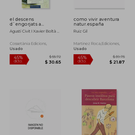
el descens
como vivir aventura
$ 43.54
$ 64
d`engorjats a
natur.españa
45%
45%
dcto.
dcto.
catalunya (en Catalán)
$ 23.95
$ 35.
Agustí Civit I Xavier Boltà J.
Ruiz Gil
Manuel Concernau
Cossetània Edicions,
Martinez Roca,ediciones,
Usado
Usado