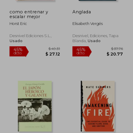
como entrenar y
Anglada
escalar mejor
Horst Eric
Elisabeth Vergés
Desnivel Ediciones S.l.,
Desnivel, Ediciones, Tapa
Usado
Blanda,
Usado
$ 66.49
$ 36.
45%
45%
dcto.
dcto.
$ 36.57
$ 19.