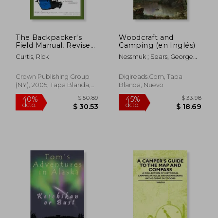
The Backpacker's
Woodcraft and
Field Manual, Revised
Camping (en Inglés)
and Updated: A
Curtis, Rick
Nessmuk ; Sears, George
Comprehensive
Washington
Guide to Mastering
Backcountry Skills
Crown Publishing Group
Digireads.com, Tapa
(en Inglés)
(NY), 2005, Tapa Blanda,
Blanda, Nuevo
Nuevo