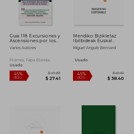
Guia 118 Excursiones y
Mendiko Bizikletaz
Ascensiones por los
Ibilbideak Euskal
Valles de Benasque y
Herriko Mendietan
Varios Autores
Miguel Angulo Bernard
g Istain
Prames, Tapa Blanda,
,
Usado
Usado
$ 43.16
$ 194.
45%
45%
dcto.
dcto.
$ 23.74
$ 106.