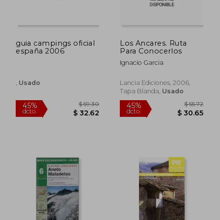
guia campings oficial
Los Ancares. Ruta
españa 2006
Para Conocerlos
Ignacio Garcia
,
Usado
Lancia Ediciones, 2006,
Tapa Blanda,
Usado
$ 72.38
$ 37.
45%
40%