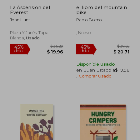
La Ascension del
el libro del mountain
Everest
bike
John Hunt
Pablo Bueno
Plaza Y Janés, Tapa
, Nuevo
Blanda,
Usado
Disponible
Usado
en Buen Estado a
$ 19.96
.
Comprar Usado
$ 49.31
$ 37.
45%
45%
dcto.
dcto.
$ 27.12
$ 20.