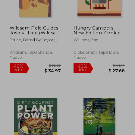
Wildsam Field Guides:
Hungry Campers,
Joshua Tree (Wildsam
New Edition: Cooking
National Parks) (en
Outdoors for 1 to 100
Bruce, Edited By Taylor ;
Williams, Zac
Inglés)
(en Inglés)
Neri, Illustrated By
Camellia
Wildsam, Tapa Blanda,
Gibbs Smith, Tapa Dura,
Nuevo
Nuevo
$ 42.50
$ 51
45%
40%
dcto.
dcto.
$ 23.37
$ 31.