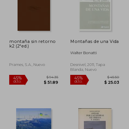
montaña sin retorno
Montañas de una Vida
$ 46.28
$ 44.
k2 (2ªed.)
45%
45%
dcto.
dcto.
$ 25.45
$ 24.
Walter Bonatti
Prames, S.a., Nuevo
Desnivel, 2011, Tapa
Blanda, Nuevo