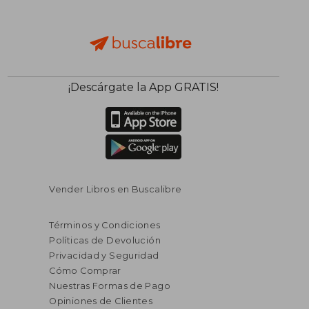
$ 50.89
$ 33.
¡Descárgate la App GRATIS!
40%
45%
dcto.
dcto.
$ 30.53
$ 18.
Vender Libros en Buscalibre
Términos y Condiciones
Políticas de Devolución
Privacidad y Seguridad
Cómo Comprar
Nuestras Formas de Pago
Opiniones de Clientes