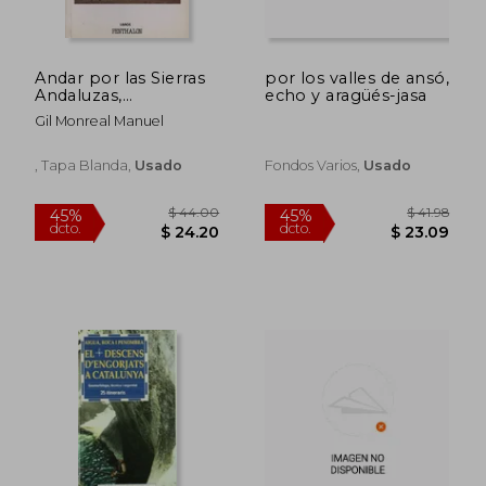
$ 59.30
$ 55.
45%
45%
dcto.
dcto.
$ 32.62
$ 30.
Andar por las Sierras
por los valles de ansó,
Andaluzas,
echo y aragüés-jasa
Excursiones y
Gil Monreal Manuel
Ascensiones
, Tapa Blanda,
Usado
Fondos Varios,
Usado