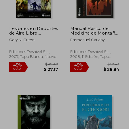
Lesiones en Deportes
Manual Básico de
de Aire Libre.
Medicina de Montaña:
Descripción,
Desde la Ampolla al
Gary N. Guten
Emmanuel Cauchy
Prevención y
Edema Pulmonar de
Tratamiento
Altitud
Ediciones Desnivel S.L.,
Ediciones Desnivel S.L.,
2007, Tapa Blanda, Nuevo
2008, 1ª Edición, Tapa
Blanda, Nuevo
$ 49.40
$ 52.
45%
45%
dcto.
dcto.
$ 27.17
$ 28.