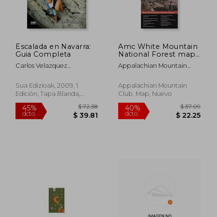
Escalada en Navarra:
Amc White Mountain
Guia Completa
National Forest map
& Guide (en Inglés)
Carlos Velazquez
Appalachian Mountain
Caballero
Club Books ; Garland, Larry
Sua Edizioak, 2009, 1
Appalachian Mountain
Edición, Tapa Blanda,
Club, Map, Nuevo
Usado
$ 40.10
$ 43.
45%
45%
dcto.
dcto.
$ 22.06
$ 23.