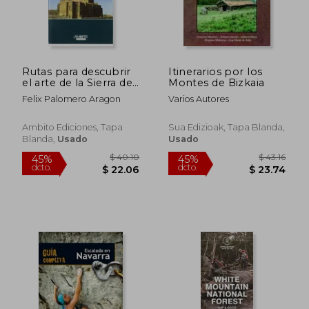
Rutas para descubrir
Itinerarios por los
el arte de la Sierra de
Montes de Bizkaia
la demanda
Felix Palomero Aragon
Varios Autores
Ambito Ediciones, Tapa
Sua Edizioak, Tapa Blanda,
Blanda,
Usado
Usado
$ 81.85
$ 35.
45%
45%
dcto.
dcto.
$ 45.02
$ 19.