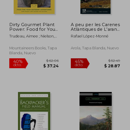
Dirty Gourmet Plant
A peu per les Carenes
Power: Food for Your
Atlàntiques de L'aran
Outdoor Adventures
(en Catalán)
Trudeau, Aimee ; Nielson,
Rafael López-Monné
(en Inglés)
Emily ; Kwan, Mai-Yan
Mountaineers Books, Tapa
Arola, Tapa Blanda, Nuevo
Blanda, Nuevo
$ 36.29
$ 37.
45%
45%
dcto.
dcto.
$ 19.96
$ 20.