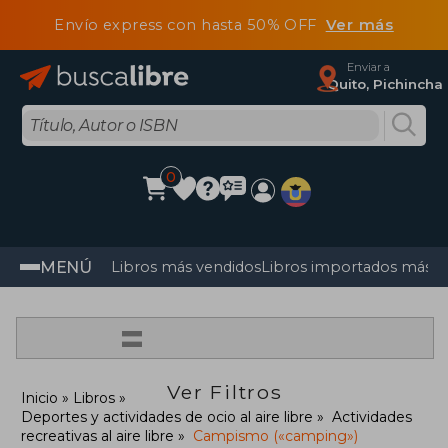
Envío express con hasta 50% OFF
Ver más
Enviar a
Quito, Pichincha
0
MENÚ
Libros más vendidos
Libros importados más v
=
Ver Filtros
Inicio
Libros
Deportes y actividades de ocio al aire libre
Actividades
recreativas al aire libre
Campismo («camping»)