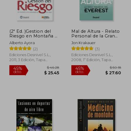
(2ª Ed. )Gestion del
Mal de Altura - Relato
Riesgo en Montaña y
Personal de la Gran
en Actividades al Aire
Tragedia en el Everest
Alberto Ayora
Jon Krakauer
Libre (Manuales
(Literatura (Desnivel))
(2)
(3)
Desnivel)
Ediciones Desnivel S.L.,
Ediciones Desnivel S.L.,
2011, 3 Edición, Tapa
2008, 1ª Edición, Tapa
Blanda, Nuevo
Blanda, Nuevo
$ 46.28
$ 50.
45%
45%
dcto.
dcto.
$ 25.45
$ 27.