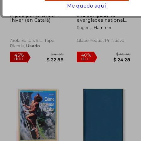
Me quedo aquí
A peu per la tardor i
a falconguide to
lhiver (en Catalá)
everglades national
park and the
Roger L. Hammer
surrounding area,a
guide to exploring
the great outdoors
Arola Editors S.L., Tapa
Globe Pequot Pr, Nuevo
Blanda,
Usado
$ 55.72
$ 39.
45%
45%
dcto.
dcto.
$ 30.65
$ 21.