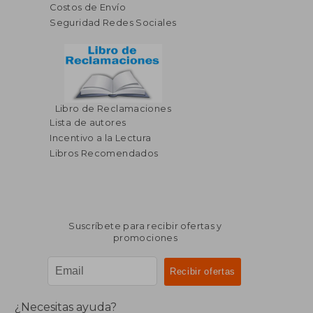
Costos de Envío
Seguridad Redes Sociales
Libro de Reclamaciones
$ 53.91
$ 55
40%
45%
Lista de autores
dcto.
dcto.
$ 32.35
$ 30.
Incentivo a la Lectura
Libros Recomendados
Suscríbete para recibir ofertas y
promociones
¿Necesitas ayuda?