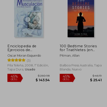
$ 46.51
$ 49.08
45%
45%
dcto.
dcto.
25.58
$ 26.99
Enciclopedia de
100 Bedtime Stories
Ejercicios de
for Triathletes (en
Musculación
Inglés)
Oscar Moran Esquerdo
Pitman, Allan
(3)
Pila Teleña, 2008, 1ª Edición,
Balboa Press Australia, Tapa
Tapa Dura,
Usado
Blanda, Nuevo