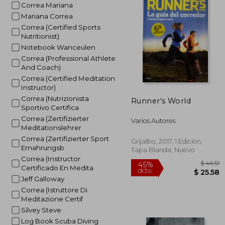
Correa Mariana
Mariana Correa
Correa (Certified Sports
Nutritionist)
Notebook Wanceulen
Correa (Professional Athlete
And Coach)
Correa (Certified Meditation
Instructor)
Correa (Nutrizionista
Runner's World
Sportivo Certifica
Correa (Zertifizierter
Varios Autores
Meditationslehrer
Correa (Zertifizierter Sport
Grijalbo, 2017, 1 Edición,
Ernahrungsb
Tapa Blanda, Nuevo
Correa (Instructor
Certificado En Medita
Jeff Galloway
Correa (Istruttore Di
Meditazione Certif
Silvey Steve
Log Book Scuba Diving