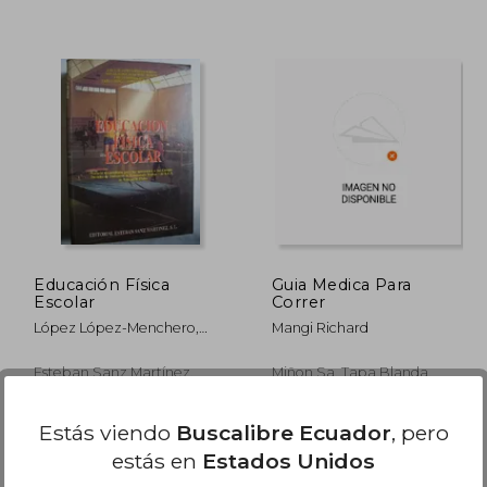
260.98
$ 260.98
45%
45%
dcto.
dcto.
43.54
$ 143.54
Educación Física
Guia Medica Para
Escolar
Correr
López López-Menchero,
Mangi Richard
José Luis/ López De La Nieta
Moreno, Manuel/ Díez
Esteban Sanz Martínez,
Miñon Sa, Tapa Blanda,
Rodríguez, Carlos/ López
Madrid,, Tapa Blanda,
Usado
López Menchero, Carlos
Usado
Manuel
Estás viendo
Buscalibre Ecuador
, pero
estás en
Estados Unidos