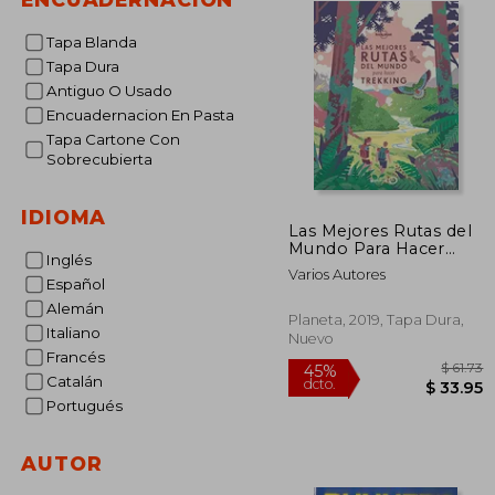
Tapa Blanda
Tapa Dura
Antiguo O Usado
Encuadernacion En Pasta
Tapa Cartone Con
Sobrecubierta
IDIOMA
Las Mejores Rutas del
Mundo Para Hacer
Inglés
Trekking
Varios Autores
Español
Alemán
Planeta, 2019, Tapa Dura,
Italiano
Nuevo
Francés
Catalán
Portugués
AUTOR
45%
dcto.
$ 