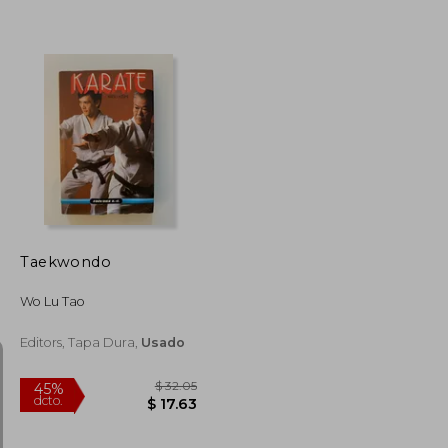
$ 46.19
$ 49.58
45%
dcto.
$ 25.41
$ 27.27
Taekwondo
Wo Lu Tao
Editors, Tapa Dura,
Usado