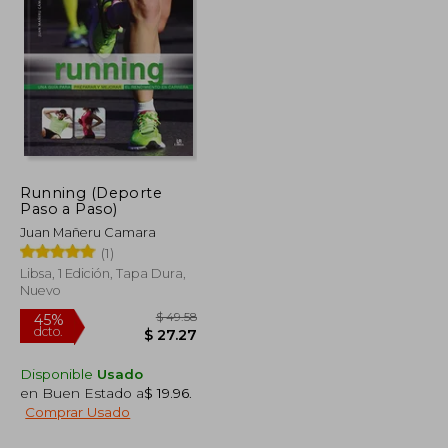
$ 46.11
$ 69.61
45%
dcto.
$ 25.36
$ 38.29
Running (Deporte
Paso a Paso)
Juan Mañeru Camara
(1)
Libsa, 1 Edición, Tapa Dura,
Nuevo
Disponible
Usado
en Buen Estado a
$ 19.96
.
Comprar Usado