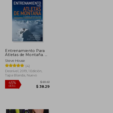
Entrenamiento Para
Atletas de Montaña. El
Manual Definitivo Para
Steve House
Esquiiadores y
(4)
Corredores de
Montaña: El Manual
Desnivel, 2019, 1 Edición,
Definitivo Para
Tapa Blanda, Nuevo
Esquiadores y
Corredores de
Montaña