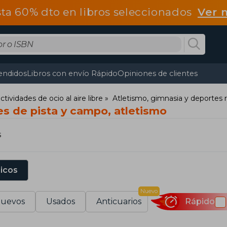
ta 60% dto en libros seleccionados
Ver 
endidos
Libros con envío Rápido
Opiniones de clientes
tividades de ocio al aire libre
Atletismo, gimnasia y deportes 
s de pista y campo, atletismo
s
sicos
Nuevo
uevos
Usados
Anticuarios
Rápido