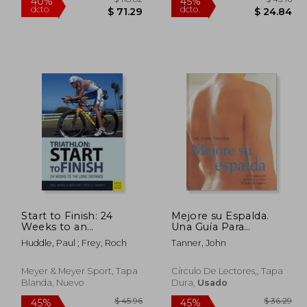
Start to Finish: 24
Mejore su Espalda.
Weeks to an
Una Guía Para
Endurance Triathlon
Prevenir y Trata el
 44.84
$ 118.82
40%
45%
Huddle, Paul ; Frey, Roch
Tanner, John
(en Inglés)
Dolor de Espalda
dcto.
dcto.
24.66
$ 71.29
Meyer & Meyer Sport, Tapa
Círculo De Lectores,, Tapa
Blanda, Nuevo
Dura,
Usado