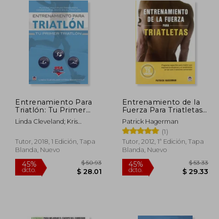
Entrenamiento Para
Entrenamiento de la
Triatlón: Tu Primer
Fuerza Para Triatletas:
Triatlón
Programa Especifico p
Linda Cleveland; Kris
Patrick Hagerman
ara Triatlon que Mejora
Swarthout
(1)
la Eficacia y el
Rendimiento en tan
Tutor, 2018, 1 Edición, Tapa
Tutor, 2012, 1ª Edición, Tapa
Solo 3 Sesiones
Blanda, Nuevo
Blanda, Nuevo
Semanales
$ 61.73
$ 50.93
45%
45%
dcto.
dcto.
33.95
$ 28.01