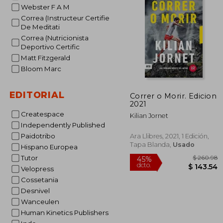
45%
Webster F A M
dcto.
$ 
Correa (Instructeur Certifie
De Meditati
Correa (Nutricionista
Deportivo Certific
Matt Fitzgerald
Bloom Marc
EDITORIAL
Correr o Morir. Edicion
2021
Createspace
Kilian Jornet
Independently Published
Paidotribo
Ara Llibres, 2021, 1 Edición,
Tapa Blanda,
Usado
Hispano Europea
Tutor
Velopress
Cossetania
Desnivel
Wanceulen
Human Kinetics Publishers