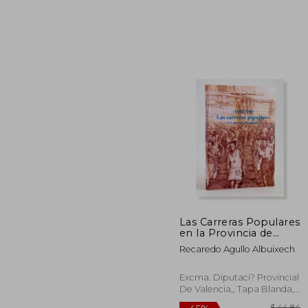
$
45%
dcto.
$ 
Las Carreras Populares
en la Provincia de
Valencia (1810-1989)
Recaredo Agullo Albuixech
Excma. Diputaci? Provincial
De Valencia,, Tapa Blanda,
Usado