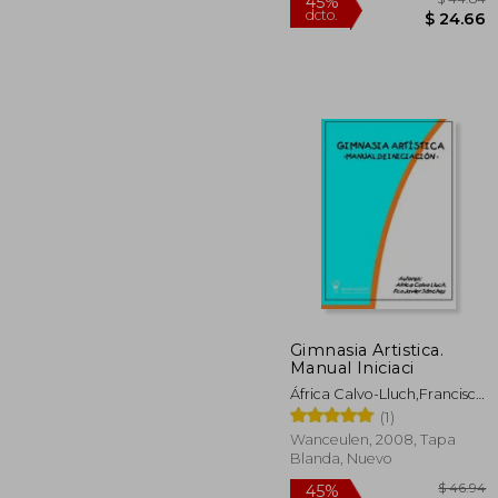
Gimnasia Artistica.
Manual Iniciaci
$
45%
África Calvo-Lluch,Francisco
dcto.
$ 
Javier Sánchez Vázquez
(1)
Wanceulen, 2008, Tapa
Blanda, Nuevo