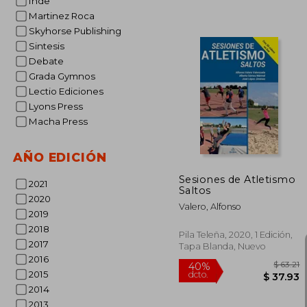
Inde
Martinez Roca
Skyhorse Publishing
$ 
45%
Sintesis
dcto.
$ 1
Debate
Grada Gymnos
Lectio Ediciones
Lyons Press
Macha Press
AÑO EDICIÓN
Sesiones de Atletismo
2021
Saltos
2020
Valero, Alfonso
2019
2018
Pila Teleña, 2020, 1 Edición,
2017
Tapa Blanda, Nuevo
2016
2015
2014
2013