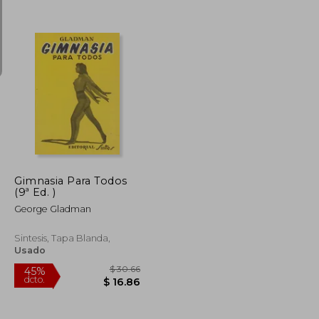
$ 34.27
$ 32.05
45%
dcto.
$ 18.85
$ 17.63
Gimnasia Para Todos
(9ª Ed. )
George Gladman
Sintesis, Tapa Blanda,
Usado