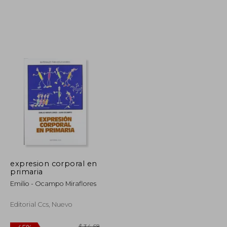
$ 42.53
$ 30.66
45%
dcto.
$ 23.39
$ 16.86
expresion corporal en
primaria
Emilio - Ocampo Miraflores
Editorial Ccs, Nuevo