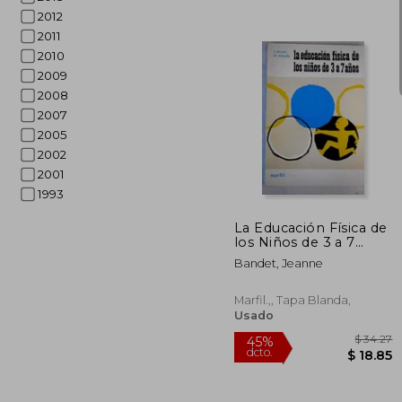
2012
2011
2010
2009
2008
2007
2005
2002
40%
2001
dcto.
$ 
1993
La Educación Física de
los Niños de 3 a 7
Años
Bandet, Jeanne
Marfil.,, Tapa Blanda,
Usado