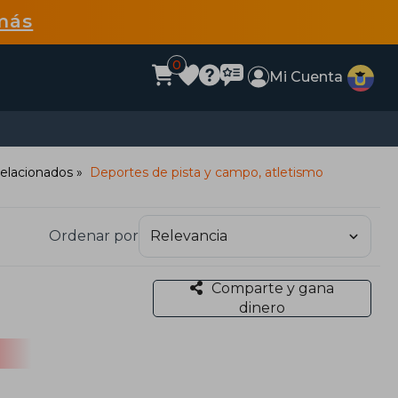
más
0
Mi Cuenta
relacionados
Deportes de pista y campo, atletismo
Ordenar por
Comparte y gana
dinero