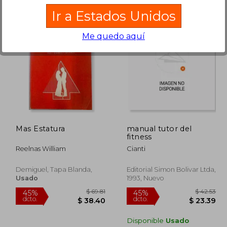
Ir a Estados Unidos
Me quedo aquí
$ 63.21
$ 62.65
45%
45%
dcto.
dcto.
37.93
$ 34.46
Mas Estatura
manual tutor del
fitness
Reelnas William
Cianti
Demiguel, Tapa Blanda,
Editorial Simon Bolivar Ltda,
Usado
1993, Nuevo
Disponible
Usado