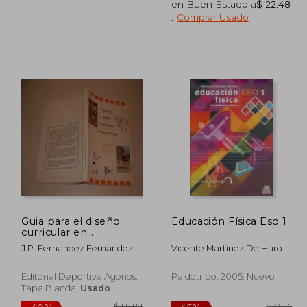
en Buen Estado a
$ 22.48
.
Comprar Usado
 34.27
$ 69.81
45%
45%
dcto.
dcto.
18.85
$ 38.40
Guia para el diseño
Educación Física Eso 1
curricular en
educacion fisica
J.P. Fernandez Fernandez
Vicente Martínez De Haro
Editorial Deportiva Agonos,
Paidotribo, 2005, Nuevo
Tapa Blanda,
Usado