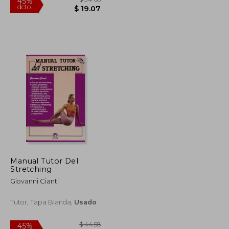
Manual Tutor Del
Stretching
$ 45.16
$ 34.68
45%
Giovanni Cianti
dcto.
$ 24.84
$ 19.07
Tutor, Tapa Blanda,
Usado