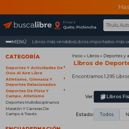
Has
Enviar a
Quito, Pichincha
MENÚ
Libros más vendidos
Libros importados más v
Inicio
Libros
Deportes y ac
CATEGORÍA
Libros de Deporte
Deportes Y Actividades De
Ocio Al Aire Libre
Encontramos 1.295 Libro
Atletismo, Gimnasia Y
Deportes Relacionados
Deportes De Pista Y
Campo, Atletismo
Ver:
Libros Fí
Deportes Multidisciplinarios
Maratón Y Carreras De
Campo A Través
Estado:
Todos
N
ENCUADERNACIÓN