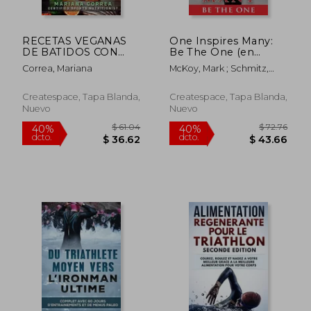
RECETAS VEGANAS
One Inspires Many:
DE BATIDOS CON
Be The One (en
PROTEINA PARA
Inglés)
Correa, Mariana
McKoy, Mark ; Schmitz,
FISICOCULTURISMO
Peter
SEGUNDA EDICiON:
INCLUYE 50 RECETAS
Createspace, Tapa Blanda,
Createspace, Tapa Blanda,
PARA DESARROLLAR
Nuevo
Nuevo
MASA MUSCULAR y
DISFRUTAR DE UN
BAT
$ 64.79
$ 63.
40%
40%
dcto.
dcto.
$ 38.87
$ 37.