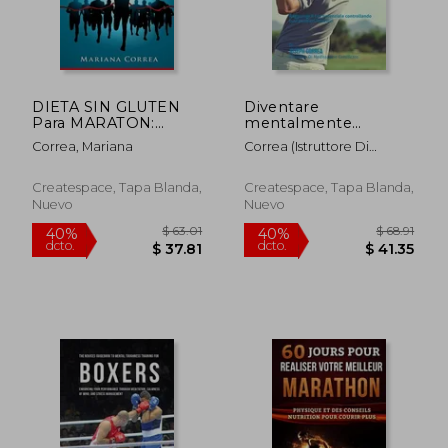
DIETA SIN GLUTEN
Diventare
Para MARATON:
mentalmente
Alimente a su cuerpo
resistente nel Golf
Correa, Mariana
Correa (Istruttore Di
lo Mejor para lograr
utilizzando la
Meditazione Certif
$ 62.91
$ 68
40%
40%
lo Extraordinario
meditazione:
dcto.
dcto.
$ 37.75
$ 41.
Raggiungi il tuo
Createspace, Tapa Blanda,
Createspace, Tapa Blanda,
potenziale
Nuevo
Nuevo
controllando i tuoi
pensieri interiori (en
Italiano)