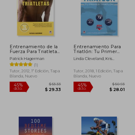
Entrenamiento de la
Entrenamiento Para
Fuerza Para Triatletas:
Triatlón: Tu Primer
Programa Especifico
Triatlón
Patrick Hagerman
Linda Cleveland; Kris
p ara Triatlon que
Swarthout
(1)
Mejora la Eficacia y el
Rendimiento en tan
Tutor, 2012, 1ª Edición, Tapa
Tutor, 2018, 1 Edición, Tapa
Solo 3 Sesiones
Blanda, Nuevo
Blanda, Nuevo
Semanales
$ 53.33
$ 50.
45%
45%
dcto.
dcto.
$ 29.33
$ 28.