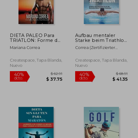
DIETA PALEO Para
Aufbau mentaler
$ 63.36
$ 62
40%
40%
TRIATLON: Forme de
Starke beim Triathlon
dcto.
dcto.
$ 38.02
$ 37.
su cuerpo Una
durch Meditation:
Mariana Correa
Correa (Zertifizierter
Maquina de Maximo
Entfalte dein
Meditationslehrer
Rendimiento
Potenzial durch die
(Spanish Edition)
Kontrolle deiner
Createspace, Tapa Blanda,
Createspace, Tapa Blanda,
inneren Gedanken
Nuevo
Nuevo
(en Alemán)