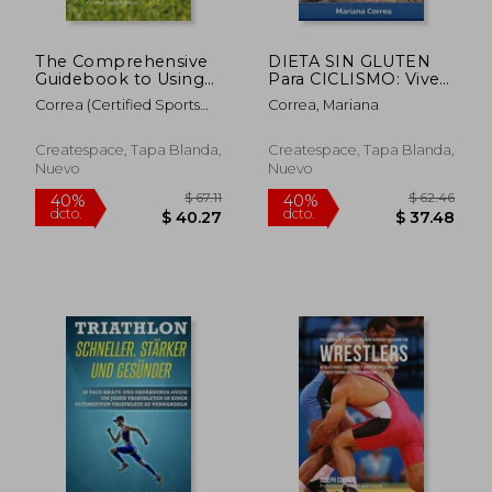
The Comprehensive
DIETA SIN GLUTEN
Guidebook to Using
Para CICLISMO: Vive
Your RMR in Golf:
sin gluten para
Correa (Certified Sports
Correa, Mariana
Learn How to
obtener tu Mejor
Nutritionist)
Accelerate Your
Rendimiento
Resting Metabolic
Createspace, Tapa Blanda,
Createspace, Tapa Blanda,
Rate to Drop Fat and
Nuevo
Nuevo
Generate Lean
Muscle While (en
Inglés)
$ 42.41
$ 61.
45%
40%
dcto.
dcto.
$ 23.33
$ 36.