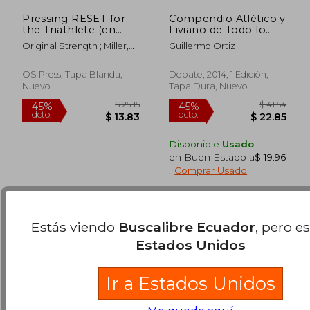
Pressing RESET for
Compendio Atlético y
the Triathlete (en
Liviano de Todo lo
Inglés)
que Siempre Quiso
Original Strength ; Miller,
Guillermo Ortiz
Saber Sobre Deporte
Jackie
$ 44.61
$ 46.
40%
40%
dcto.
dcto.
$ 26.77
$ 27.
OS Press, Tapa Blanda,
Debate, 2014, 1 Edición,
Nuevo
Tapa Dura, Nuevo
Disponible
Usado
en Buen Estado a
$ 19.96
.
Comprar Usado
Estás viendo
Buscalibre Ecuador
, pero e
Estados Unidos
Ir a Estados Unidos