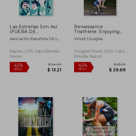
Las Estrellas Son Así
Renaissance
(FUERA DE
Triathlete: Enjoying
COLECCIÓN Y ONE
Sport as an Older
Asociación Española De La
Wood, Douglas
SHOT)
Athlete, Managing
Prensa Deportiva
Mind and Body (en
$ 25.15
$ 41.
Inglés)
Espasa, 2015, Tapa Blanda,
Douglas Wood, 2020, Tapa
45%
45%
dcto.
dcto.
$ 13.83
$ 22.
Nuevo
Blanda, Nuevo