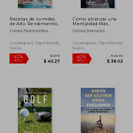
Recetas de comidas
Como alcanzar una
de Alto Rendimiento
Mentalidad Mas
para triatletas:
Resistente en el
Correa (Nutricionista
Correa (Instructor
Aumente el musculo
Fisicoculturismo
Deportivo Certific
Certificado En Medita
y reduzca el exceso
utilizando la
de grasa para estar
Meditacion: Alcance
Createspace, Tapa Blanda,
Createspace, Tapa Blanda,
mas rapido, mas
su mayor potencial
Nuevo
Nuevo
fuerte, y mas delga
mediante el control
de sus pen
$ 64.87
$ 50.
45%
40%
dcto.
dcto.
$ 35.68
$ 30.