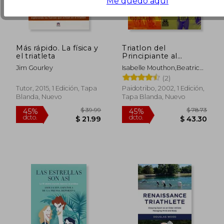
Me quedo aquí
Más rápido. La física y
Triatlon del
el triatleta
Principiante al
$ 38.99
$ 60.
Ironman
40%
40%
Jim Gourley
Isabelle Mouthon,Beatrice
dcto.
dcto.
$ 23.39
$ 36.
Mouthon
(2)
Tutor, 2015, 1 Edición, Tapa
Paidotribo, 2002, 1 Edición,
Blanda, Nuevo
Tapa Blanda, Nuevo