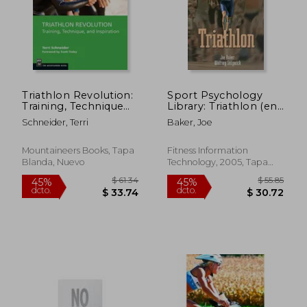
$ 46.19
$ 45.
45%
45%
dcto.
dcto.
$ 25.41
$ 25.
Triathlon Revolution:
Sport Psychology
Training, Technique
Library: Triathlon (en
and Inspiration (en
Inglés)
Schneider, Terri
Baker, Joe
Inglés)
Mountaineers Books, Tapa
Fitness Information
Blanda, Nuevo
Technology, 2005, Tapa
Blanda, Nuevo