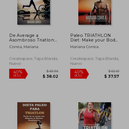
$ 50.24
$ 53.
40%
40%
dcto.
dcto.
$ 30.14
$ 32.
De Average a
Paleo TRIATHLON
Asombroso Triatlon:
Diet: Make your Body
Una guia completa
The Ultimate
Correa, Mariana
Mariana Correa
para obtener mejores
Performance
resultados
Machine
Createspace, Tapa Blanda,
Createspace, Tapa Blanda,
Nuevo
Nuevo