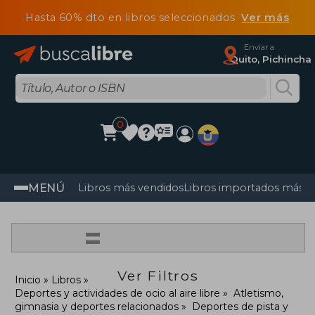
Hasta 60% dto en libros seleccionados
Ver más
Enviar a
Quito, Pichincha
0
MENÚ
Libros más vendidos
Libros importados más v
=
Ver Filtros
Inicio
Libros
Deportes y actividades de ocio al aire libre
Atletismo,
gimnasia y deportes relacionados
Deportes de pista y