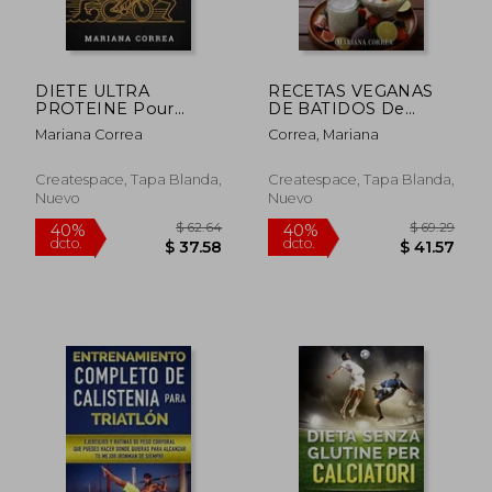
DIETE ULTRA
RECETAS VEGANAS
PROTEINE Pour
DE BATIDOS De
TRIATHLON:
PROTEINAS PARA
Mariana Correa
Correa, Mariana
ACCOMPLISSEZ
TRIATLON: 50
VOTRE MEILLEUR
Recetas Veganas
IRONMAN AVEC De
Saludables para
Createspace, Tapa Blanda,
Createspace, Tapa Blanda,
DELICIEUX
lograr tu Mejor
Nuevo
Nuevo
ALIMENTS
Ironman
PROTEINES (French
Edition)
$ 63.59
$ 66
40%
40%
dcto.
dcto.
$ 38.15
$ 39.