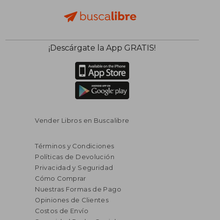
$ 64.34
$ 59
40%
40%
¡Descárgate la App GRATIS!
dcto.
dcto.
$ 38.60
$ 35.
Vender Libros en Buscalibre
Términos y Condiciones
Políticas de Devolución
Privacidad y Seguridad
Cómo Comprar
Nuestras Formas de Pago
Opiniones de Clientes
Costos de Envío