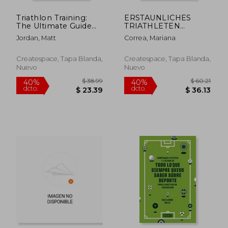
Triathlon Training:
ERSTAUNLICHES
$ 59.84
$ 59.
40%
40%
The Ultimate Guide
TRIATHLETEN
dcto.
dcto.
$ 35.90
$ 35.
for Boosting
TRAINING Und
Jordan, Matt
Correa, Mariana
Performance,
VEGANE DIAET: 60
Improving Mental
TAGE Der BESTEN
Toughness, and
TRIATHLON
Createspace, Tapa Blanda,
Createspace, Tapa Blanda,
Gaining the Perfect
WORKOUTS UND
Nuevo
Nuevo
Physical Condition fo
VEGANEN
(en Inglés)
ERNAEHRUNGSPLAENE
(en Alemán)