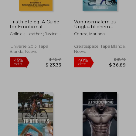
Triathlete eq: A Guide
Von normalem zu
for Emotional
Unglaublichem
Endurance (en Inglés)
Triathlon: Eine
Gollnick, Heather ; Justice,
Correa, Mariana
komplette Anleitung
Izzy
fur bessere
Ergebnisse (en
IUniverse, 2013, Tapa
Createspace, Tapa Blanda,
Alemán)
Blanda, Nuevo
Nuevo
$ 24.02
$ 53.
45%
45%
dcto.
dcto.
$ 13.21
$ 29.