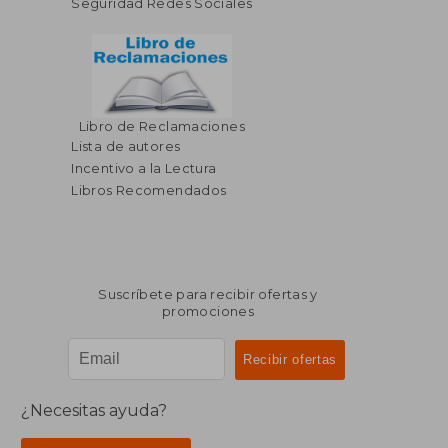
Seguridad Redes Sociales
Libro de Reclamaciones
$ 59.61
$ 63.
40%
40%
Lista de autores
dcto.
dcto.
$ 35.77
$ 38.
Incentivo a la Lectura
Libros Recomendados
Suscríbete para recibir ofertas y
promociones
¿Necesitas ayuda?