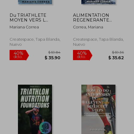
Du TRIATHLETE
ALIMENTATION
MOYEN VERS L
REGENERANTE
IRONMAN ULTIME:
POUR Le TRIATHLON
Mariana Correa
Correa, Mariana
COMPLET AVEC 60
SECONDE EDITION:
JOURS D?
COUREZ, ROULEZ ET
ENTRAINEMENTS Et
NAGEZ A VOTRE
Createspace, Tapa Blanda,
Createspace, Tapa Blanda,
DE MENUS PALEO
MEILLEUR GRACE a
Nuevo
Nuevo
(French Edition)
LA MEILLEURE
ALIMENTATION
POUR VOTRE CORP
(en Francés)