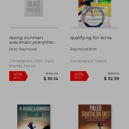
$ 61.34
$ 55
45%
45%
dcto.
dcto.
$ 33.74
$ 30.
racing ironman
qualifying for kona
wisconsin:,everything
you need to know
Britt, Raymond
Raymond Britt
(en Inglés)
Createspace, 2010, Tapa
Createspace, Nuevo
Blanda, Nuevo