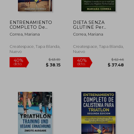
ENTRENAMIENTO
DIETA SENZA
COMPLETO De
GLUTINE Per
CALISTENIA PARA
CALCIATORI: Migliora
Correa, Mariana
Correa, Mariana
TRIATLON:
il Modo in cui ti Nutri
EJERCICIOS Y
per Avere una
RUTINAS DE PESO
Migliore Performance
Createspace, Tapa Blanda,
Createspace, Tapa Blanda,
CORPORAL QUE
(en Italiano)
Nuevo
Nuevo
PUEDES HACER
DONDE QUIERAS
PARA ALCANZAR Tu
MEJOR IRONMA
$ 62.64
$ 69.
40%
40%
dcto.
dcto.
$ 37.58
$ 41.