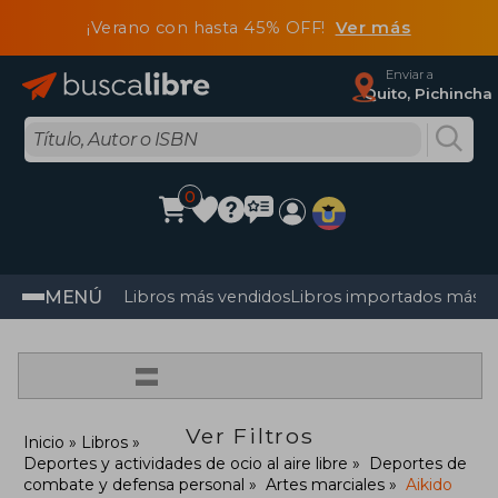
¡Verano con hasta 45% OFF!
Ver más
Enviar a
Quito, Pichincha
0
MENÚ
Libros más vendidos
Libros importados más v
=
Ver Filtros
Inicio
Libros
Deportes y actividades de ocio al aire libre
Deportes de
combate y defensa personal
Artes marciales
Aikido