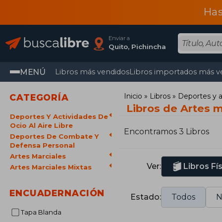
Has
Enviar a
Quito, Pichincha
MENÚ
Libros más vendidos
Libros importados más v
Inicio
Libros
Deportes y ac
CATEGORÍA
Libros de Artes m
Deportes Y Actividades De
Ocio Al Aire Libre
Encontramos 3 Libros
Deportes De Combate Y
Defensa Personal
Artes Marciales
Ver:
Libros Fí
Artes Marciales Mixtas
ENCUADERNACIÓN
Estado:
Todos
N
Tapa Blanda