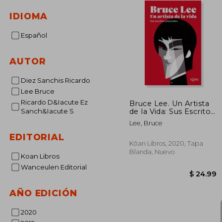
IDIOMA
Español
AUTOR
Diez Sanchis Ricardo
Lee Bruce
Ricardo D&Iacute Ez
Bruce Lee. Un Artista
de la Vida: Sus Escritos
Sanch&Iacute S
Esenciales
Lee, Bruce
EDITORIAL
Kōan Libros, 2020, Tapa
Blanda, Nuevo
Koan Libros
Wanceulen Editorial
AÑO EDICIÓN
2020
$ 