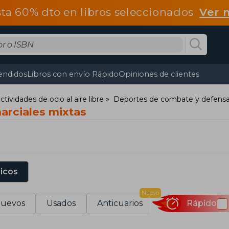
ta 60% dto en libros seleccionados
Ver 
endidos
Libros con envío Rápido
Opiniones de clientes
tividades de ocio al aire libre
Deportes de combate y defensa
arciales mixtas
sicos
Nuevo
uevos
Usados
Anticuarios
Rápido