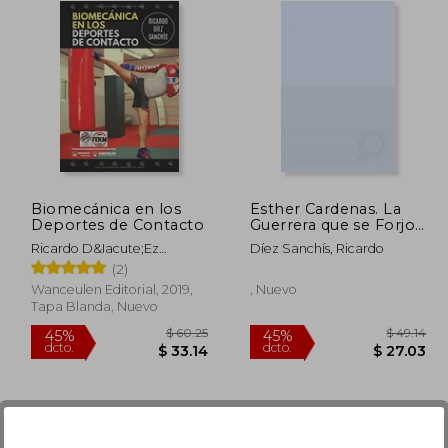
Biomecánica en los
Esther Cardenas. La
Deportes de Contacto
Guerrera que se Forjo
Gimnasia Ritmica
Ricardo D&Iacute;Ez
Díez Sanchís, Ricardo
Sanch&Iacute;S
(2)
Wanceulen Editorial, 2019,
, Nuevo
Tapa Blanda, Nuevo
$ 60.25
45%
45%
dcto.
dcto.
24.99
$ 33.14