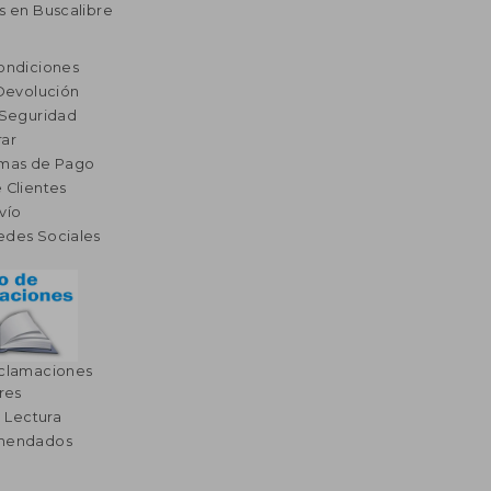
s en Buscalibre
ondiciones
 Devolución
 Seguridad
ar
rmas de Pago
 Clientes
vío
edes Sociales
eclamaciones
res
a Lectura
omendados