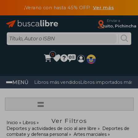
¡Verano con hasta 45% OFF!
Ver más
Enviar a
Quito, Pichincha
0
MENÚ
Libros más vendidos
Libros importados más v
=
Ver Filtros
Inicio
Libros
Deportes y actividades de ocio al aire libre
Deportes de
combate y defensa personal
Artes marciales