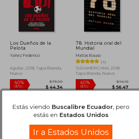
$ 69.00
$ 53.
45%
45%
dcto.
dcto.
$ 37.95
$ 29.
Los Dueños de la
78. Historia oral del
Pelota
Mundial
Yañez Federico
Matías Bauso
(4)
Aguilar, 2018, Tapa Blanda,
SUDAMERICANA, 2018,
Nuevo
Tapa Blanda, Nuevo
Estás viendo
Buscalibre Ecuador
, pero
estás en
Estados Unidos
Ir a Estados Unidos