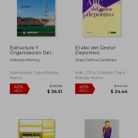
Estructura Y
El abc del Gestor
Organización Del
Deportivo
Deporte En España
Antonio Monroy
Joan Celma Giménez
Wanceulen, Tapa Blanda,
Inde, 2004, 1 Edición, Tapa
Nuevo
Blanda, Nuevo
$ 66.38
$ 44.
45%
45%
dcto.
dcto.
$ 36.51
$ 24.