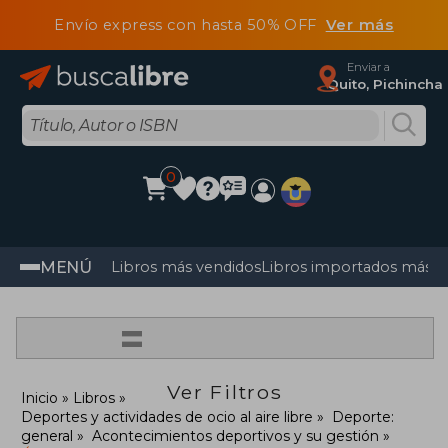
Envío express con hasta 50% OFF
Ver más
Enviar a
Quito, Pichincha
0
MENÚ
Libros más vendidos
Libros importados más v
=
Ver Filtros
Inicio
Libros
Deportes y actividades de ocio al aire libre
Deporte:
general
Acontecimientos deportivos y su gestión