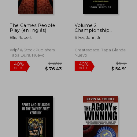
The Games People
Volume 2
$ 54.21
$ 39
Play (en Inglés)
Championship
40%
45%
Performance
dcto.
dcto.
$ 32.53
$ 21.
Ellis, Robert
Sikes, John, Jr.
Coaching: 101
practical, Proven
Sports Psychology
Wipf & Stock Publishers,
Createspace, Tapa Blanda,
and Team Building
Tapa Dura, Nuevo
Nuevo
Strategies to Achieve
Your Dream Season
(en Inglés)