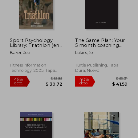
Sport Psychology
The Game Plan: Your
Library: Triathlon (en
5 month coaching
Inglés)
program to
Baker, Joe
Lukins, Jo
champion high
performance habits
(en Inglés)
Fitness Information
Turtle Publishing, Tapa
Technology, 2005, Tapa
Dura, Nuevo
Blanda, Nuevo
$ 55.21
$ 131
45%
45%
dcto.
dcto.
$ 30.37
$ 72.