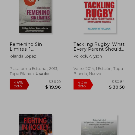
Femenino Sin
Tackling Rugby: What
Limites: 1
Every Parent Should
(Testimonio)
Know about Injuries
Iolanda Lopez
Pollock, Allyson
(en Inglés)
Plataforma Editorial, 2013,
Verso, 2014, 1 Edición, Tapa
Tapa Blanda,
Usado
Blanda, Nuevo
$ 31.90
45%
dcto.
$ 17.55
$ 40.