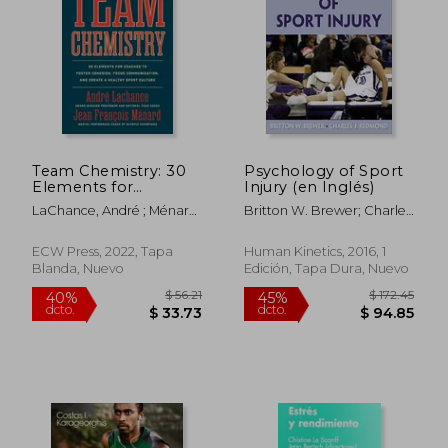
$ 45.07
$ 12
45%
5%
dcto.
dcto.
$ 24.79
$ 12.
Team Chemistry: 30
Psychology of Sport
Elements for
Injury (en Inglés)
Coaches to Foster
LaChance, André ; Ménard,
Britton W. Brewer; Charles
Cohesion, Strengthen
Jean François
Redmond
Communication
Skills, and Create a
ECW Press, 2022, Tapa
Human Kinetics, 2016, 1
Healthy Sport Culture
Blanda, Nuevo
Edición, Tapa Dura, Nuevo
(en Inglés)