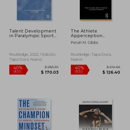
Talent Development
The Athlete
in Paralympic Sport
Apperception
(en Inglés)
Technique: Manual
Petah M. Gibbs
and Materials for
Sport and Clinical
Psychologists
Routledge, 2022, 1 Edición,
Routledge, Tapa Dura,
(Routledge Research
Tapa Dura, Nuevo
Nuevo
in Sport and Exercise
Science)