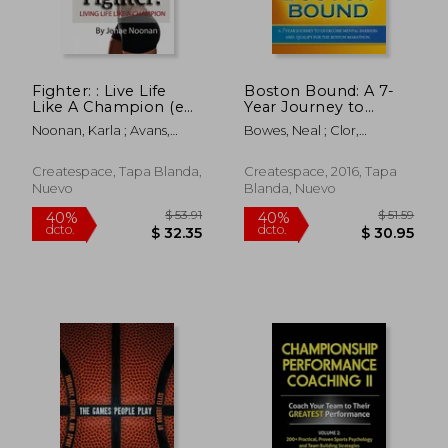
$ 283.39
$ 210.
40%
40%
dcto.
dcto.
$ 170.03
$ 126.
Fighter: : Live Life
Boston Bound: A 7-
Like A Champion (en
Year Journey to
Inglés)
Overcome Mental
Noonan, Karla ; Avans,
Bowes, Neal ; Clor,
Barriers and Qualify
Tiffany ; Noonan, Jenae
Elizabeth
for the Boston
Marathon (en Inglés)
Createspace, Tapa Blanda,
Createspace, 2016, Tapa
Nuevo
Blanda, Nuevo