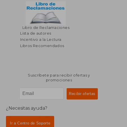
Libro de Reclamaciones
$ 39.46
$ 55
40%
45%
dcto.
dcto.
Lista de autores
$ 23.68
$ 30.
Incentivo a la Lectura
Libros Recomendados
Suscríbete para recibir ofertas y
promociones
¿Necesitas ayuda?
Ir a Centro de Soporte