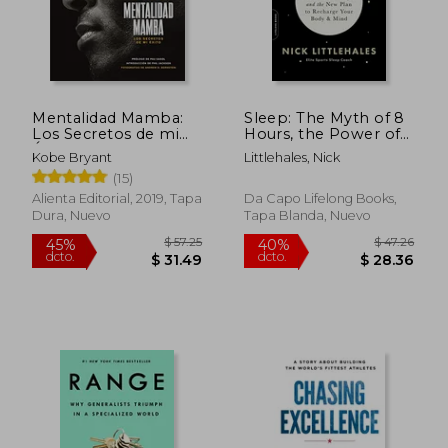
Mentalidad Mamba:
Sleep: The Myth of 8
Los Secretos de mi
Hours, the Power of
Éxito
Naps, and the New
Kobe Bryant
Littlehales, Nick
Plan to Recharge
(15)
Your Body and Mind
(en Inglés)
Alienta Editorial, 2019, Tapa
Da Capo Lifelong Books,
Dura, Nuevo
Tapa Blanda, Nuevo
$ 57.25
$ 47.
45%
40%
dcto.
dcto.
$ 31.49
$ 28.