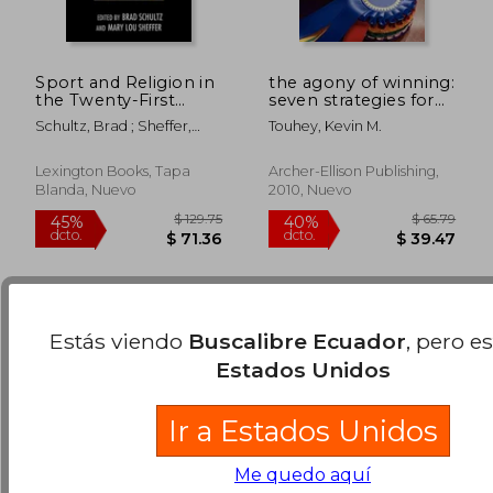
Sport and Religion in
the agony of winning:
the Twenty-First
seven strategies for
Century (en Inglés)
winning bigger with
Schultz, Brad ; Sheffer,
Touhey, Kevin M.
greater freedom,
Mary L. ; Bain-Selbo, Eric
spirit and integrity (en
$ 53.91
$ 51
40%
40%
Inglés)
dcto.
dcto.
Lexington Books, Tapa
Archer-Ellison Publishing,
$ 32.35
$ 30.
Blanda, Nuevo
2010, Nuevo
Estás viendo
Buscalibre Ecuador
, pero e
Estados Unidos
Ir a Estados Unidos
Me quedo aquí