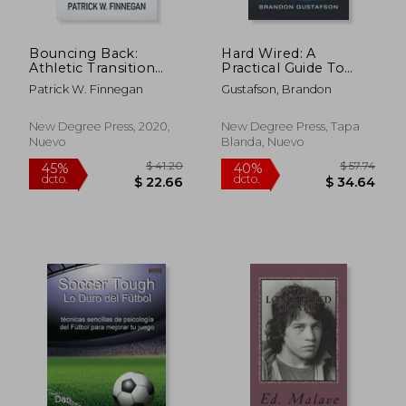
Bouncing Back:
Hard Wired: A
Athletic Transition
Practical Guide To
Successes, Failures,
Training Your Mind
Patrick W. Finnegan
Gustafson, Brandon
and Lessons Learned
(en Inglés)
Along the way (en
Inglés)
New Degree Press, 2020,
New Degree Press, Tapa
Nuevo
Blanda, Nuevo
$ 129.75
$ 65.
45%
40%
dcto.
dcto.
$ 71.36
$ 39.