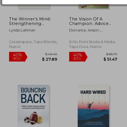
The Winner's Mind:
The Vision Of A
Strengthening
Champion: Advice
Mental Skills in
And Inspiration From
Lynda Lahman
Dorrance, Anson ;
Athletes
The World's Most
Averbuch, Gloria
Successful Women's
Soccer Coach (en
Createspace, Tapa Blanda,
Echo Point Books & Media,
Inglés)
Nuevo
Tapa Dura, Nuevo
$ 127.39
$ 91
40%
40%
dcto.
dcto.
$ 76.43
$ 54.