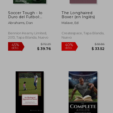
Soccer Tough - lo
The Longhaired
Duro del Futbol:
Boxer (en Inglés)
Tecnicas Sencillas de
Abrahams, Dan
Malave, Ed
Psicologia del Futbol
Para Mejorar tu Juego
Bennion Kearny Limited,
Createspace, Tapa Blanda,
2013, Tapa Blanda, Nuevo
Nuevo
$ 46.49
$ 85.
40%
40%
dcto.
dcto.
$ 27.89
$ 51.