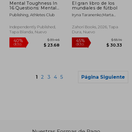
Mental Toughness In
El gran libro de los
16 Questions: Mental
mundiales de fútbol
Training For Runners,
Publishing, Athletes Club
Iryna Taranenko;Marta
Mental Toughness
Leshak;Mariia
Training For Sports
Vorobiova;Anna Plotka
(en Inglés)
Independently Published,
Zahorí Books, 2026, Tapa
Tapa Blanda, Nuevo
Dura, Nuevo
1
2
3
4
5
Página Siguiente
Nuestras Formas de Pago