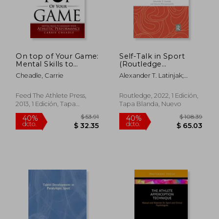
On top of Your Game:
Self-Talk in Sport
Mental Skills to
(Routledge
Maximize Your
Psychology of Sport,
Cheadle, Carrie
Alexander T. Latinjak;
Athletic Performance
Exercise and Physical
Antonis Hatzigeorgiadis
(en Inglés)
Activity) (en Inglés)
Feed The Athlete Press,
Routledge, 2022, 1 Edición,
2013, 1 Edición, Tapa
Tapa Blanda, Nuevo
Blanda, Nuevo
$ 73.39
$ 47.
40%
45%
dcto.
dcto.
$ 44.03
$ 26.