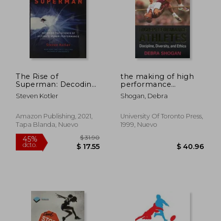
The Rise of
the making of high
Superman: Decoding
performance
the Science of
athletes: discipline,
Steven Kotler
Shogan, Debra
Ultimate Human
diversity, and ethics
Performance (en
(en Inglés)
$ 118.41
$ 54.
45%
40%
Inglés)
dcto.
dcto.
Amazon Publishing, 2021,
University Of Toronto Press,
$ 65.13
$ 32.
Tapa Blanda, Nuevo
1999, Nuevo