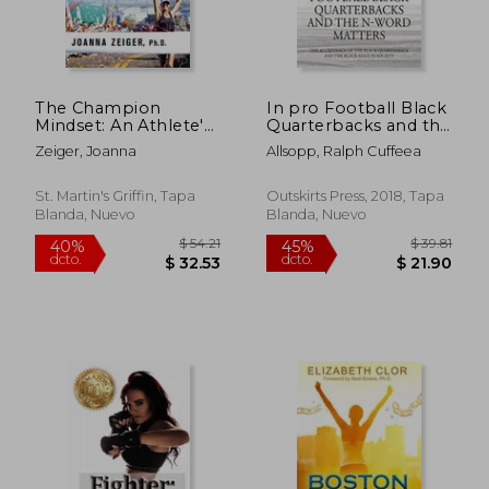
$ 53.91
$ 108.
40%
40%
dcto.
dcto.
$ 32.35
$ 65.
The Champion
In pro Football Black
Mindset: An Athlete's
Quarterbacks and the
Guide to Mental
N-Word Matters: The
Zeiger, Joanna
Allsopp, Ralph Cuffeea
Toughness (en
Acceptance of the
Inglés)
Black Quarterback
and the Black Male in
St. Martin's Griffin, Tapa
Outskirts Press, 2018, Tapa
Society (en Inglés)
Blanda, Nuevo
Blanda, Nuevo