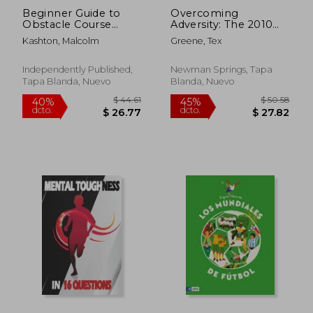
Beginner Guide to
Overcoming
Obstacle Course
Adversity: The 2010
Racing Training:
NBA All-Stars (en
Kashton, Malcolm
Greene, Tex
Ultimate Guide To
Inglés)
Training, Techniques,
And Success
Independently Published,
Newman Springs, Tapa
Strategies For
Tapa Blanda, Nuevo
Blanda, Nuevo
Conquering Mud
Runs To Boost Agi
(en Inglés)
$ 158.91
$ 129.
45%
45%
dcto.
dcto.
$ 87.40
$ 71.