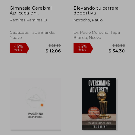
Gimnasia Cerebral
Elevando tu carrera
Aplicada en
deportiva
Estrategias Didacti
Ramirez Ramirez O
Morocho, Paulo
Caduceus, Tapa Blanda,
Dr. Paulo Morocho, Tapa
Nuevo
Blanda, Nuevo
$ 35.99
$ 47.
40%
40%
dcto.
dcto.
$ 21.59
$ 28.