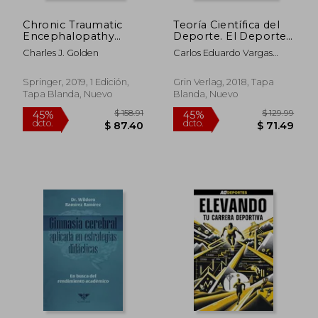
Chronic Traumatic
Teoría Científica del
Encephalopathy
Deporte. El Deporte
(Cte): Impact on
Como Objeto de
Charles J. Golden
Carlos Eduardo Vargas
Brains, Emotions, and
Estudio y Sistema
Olarte; Volker Rittner
Cognition
Social
(Springerbriefs in
Springer, 2019, 1 Edición,
Grin Verlag, 2018, Tapa
Psychology) (en
Tapa Blanda, Nuevo
Blanda, Nuevo
Inglés)
$ 72.29
$ 55.
45%
40%
dcto.
dcto.
$ 39.76
$ 33.