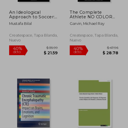
An Ideological
The Complete
Approach to Soccer:
Athlete NO COLOR
written for the
(en Inglés)
Mustafa Bilal
Garvin, Michael Ray
newcomer, but a
reminder for
everyone: Volume 1
Createspace, Tapa Blanda,
Createspace, Tapa Blanda,
(The Ideology of
Nuevo
Nuevo
Soccer)
$ 41.20
$ 57.
45%
40%
dcto.
dcto.
$ 22.66
$ 34.