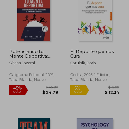
$ 36.29
$ 55.
45%
40%
dcto.
dcto.
$ 19.96
$ 33.
Potenciando tu
El Deporte que nos
Mente Deportiva:
Cura
Neurociencia Simple
Silvina Jozami
Cyrulnik, Boris
Para Transformar el
Rendimiento
Deportivo
Caligrama Editorial, 2019,
Gedisa, 2023, 1 Edición,
Tapa Blanda, Nuevo
Tapa Blanda, Nuevo