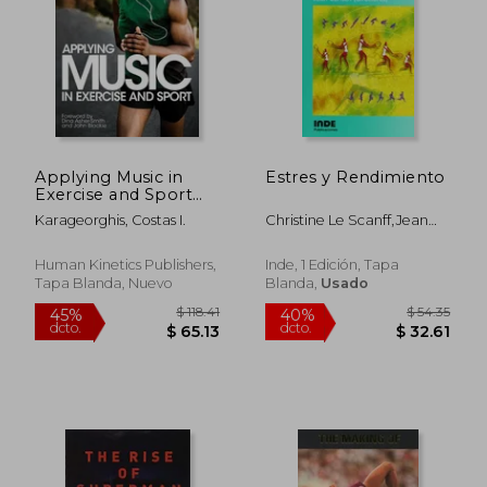
Applying Music in
Estres y Rendimiento
$ 56.21
$ 172.
Exercise and Sport
40%
45%
(en Inglés)
dcto.
dcto.
$ 33.73
$ 94.
Karageorghis, Costas I.
Christine Le Scanff,Jean
Bertsch
Human Kinetics Publishers,
Inde, 1 Edición, Tapa
Tapa Blanda, Nuevo
Blanda,
Usado