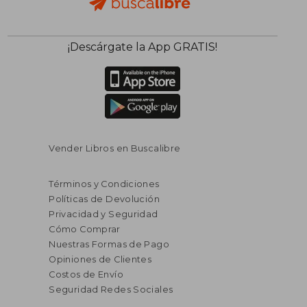
$ 44.61
$ 50.
40%
45%
¡Descárgate la App GRATIS!
dcto.
dcto.
$ 26.77
$ 27.
Vender Libros en Buscalibre
Términos y Condiciones
Políticas de Devolución
Privacidad y Seguridad
Cómo Comprar
Nuestras Formas de Pago
Opiniones de Clientes
Costos de Envío
Seguridad Redes Sociales