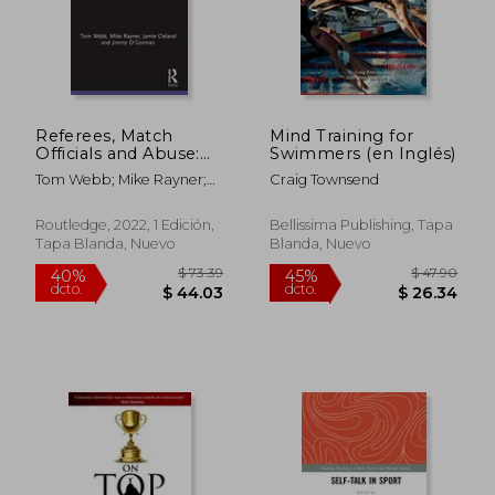
Referees, Match
Mind Training for
Officials and Abuse:
Swimmers (en Inglés)
Research and
Tom Webb; Mike Rayner;
Craig Townsend
Implications for
Jamie Cleland; Jimmy
Policy (Routledge
O&Rsquo;Gorman
Focus on Sport,
Routledge, 2022, 1 Edición,
Bellissima Publishing, Tapa
Culture and Society)
Tapa Blanda, Nuevo
Blanda, Nuevo
(en Inglés)
$ 55.85
$ 69
45%
40%
dcto.
dcto.
$ 30.72
$ 41.