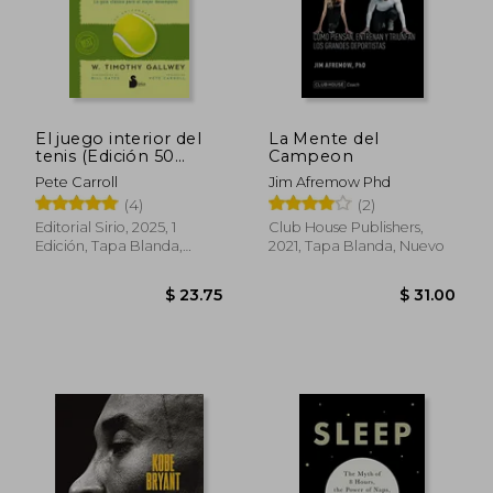
El juego interior del
La Mente del
tenis (Edición 50
Campeon
aniversario)
Pete Carroll
Jim Afremow Phd
(4)
(2)
Editorial Sirio, 2025, 1
Club House Publishers,
Edición, Tapa Blanda,
2021, Tapa Blanda, Nuevo
Nuevo
$ 23.75
$ 31.