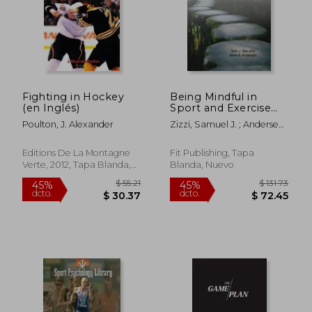
Fighting in Hockey
Being Mindful in
(en Inglés)
Sport and Exercise
Psychology:
Poulton, J. Alexander
Zizzi, Samuel J. ; Andersen,
Pathways for
Mark B.
Practitioners and
Students (en Inglés)
Editions De La Montagne
Fit Publishing, Tapa
Verte, 2012, Tapa Blanda,
Blanda, Nuevo
Nuevo
$ 36.29
$ 50.
45%
40%
dcto.
dcto.
$ 19.96
$ 30.