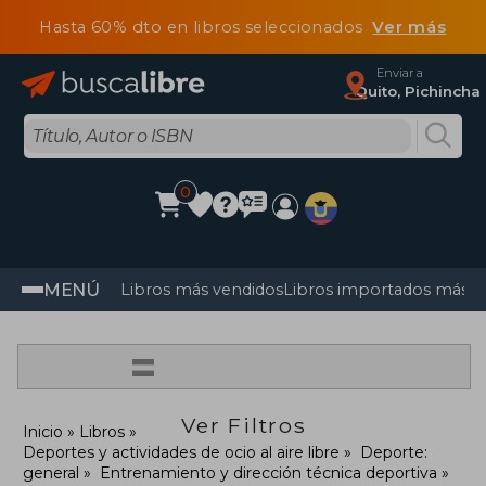
Hasta 60% dto en libros seleccionados
Ver más
Enviar a
Quito, Pichincha
0
MENÚ
Libros más vendidos
Libros importados más v
=
Ver Filtros
Inicio
Libros
Deportes y actividades de ocio al aire libre
Deporte:
general
Entrenamiento y dirección técnica deportiva