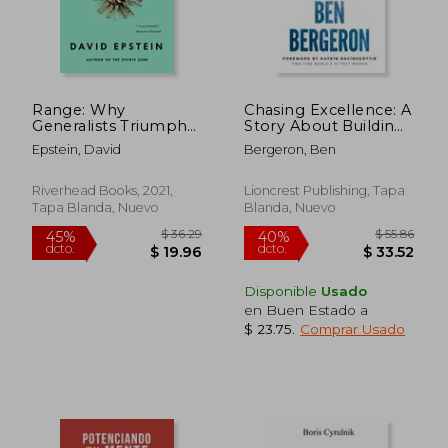
Range: Why
Chasing Excellence: A
Generalists Triumph
Story About Building
in a Specialized World
the World's Fittest
Epstein, David
Bergeron, Ben
(en Inglés)
Athletes (en Inglés)
Riverhead Books, 2021,
Lioncrest Publishing, Tapa
Tapa Blanda, Nuevo
Blanda, Nuevo
Disponible
Usado
en Buen Estado a
$ 23.75
.
Comprar Usado