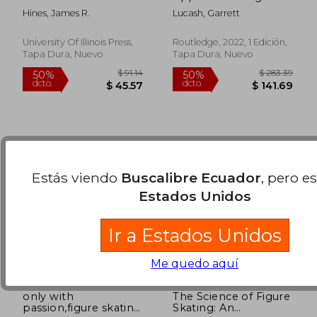
Singles, Pairs, and the
Skating Coaching
Hines, James R.
Lucash, Garrett
Expanding Role of
(Routledge Studies in
$ 76.51
$ 102.
50%
50%
Women (en Inglés)
Constraints-Based
dcto.
dcto.
$ 38.26
$ 51.
Methodologies in
University Of Illinois Press,
Routledge, 2022, 1 Edición,
Sport) (en Inglés)
Tapa Dura, Nuevo
Tapa Dura, Nuevo
Estás viendo
Buscalibre Ecuador
, pero e
Estados Unidos
Ir a Estados Unidos
Me quedo aquí
only with
The Science of Figure
passion,figure skating
Skating: An