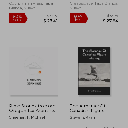
Succeed in the Ice
Countryman Press, Tapa
Createspace, Tapa Blanda,
Rink (en Inglés)
Blanda, Nuevo
Nuevo
$ 62.06
$ 46.
50%
50%
dcto.
dcto.
$ 31.03
$ 23.
Rink: Stories from an
The Almanac Of
Oregon Ice Arena (en
Canadian Figure
Inglés)
Skating (en Inglés)
Sheehan, F. Michael
Stevens, Ryan