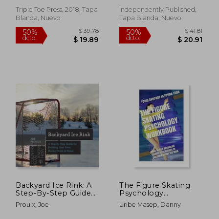
Inglés)
Triple Toe Press, 2018, Tapa
Independently Published,
Blanda, Nuevo
Tapa Blanda, Nuevo
$ 95.89
$ 42.
50%
50%
dcto.
dcto.
$ 47.94
$ 21.
Backyard Ice Rink: A
The Figure Skating
Step-By-Step Guide
Psychology
for Building Your
Workbook: How to
Proulx, Joe
Uribe Masep, Danny
Own Hockey Rink at
Use Advanced Sports
Home (en Inglés)
Psychology to