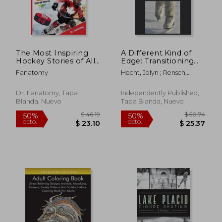
The Most Inspiring
A Different Kind of
Hockey Stories of All
Edge: Transitioning
Time For Young
from Skater to
Fanatomy
Hecht, Jolyn ; Rensch,
Canadians: 30+
Coach: A Guide to
Jessica
Inspiring Tales, 100+
Figure Skating
Hockey Trivia, and a
Foundations (en
Dr. Fanatomy, Tapa
Independently Published,
Quiz Chapter for
Inglés)
Blanda, Nuevo
Tapa Blanda, Nuevo
Young Hockey Lovers
(en Inglés)
$ 46.19
$ 50.
50%
50%
dcto.
dcto.
$ 23.10
$ 25.