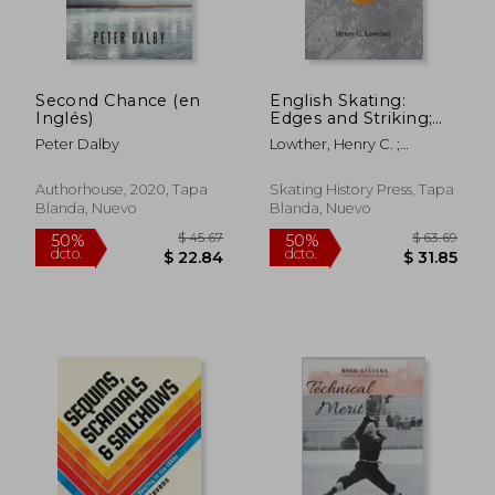
Second Chance (en
English Skating:
Inglés)
Edges and Striking;
Principle of Skating
Peter Dalby
Lowther, Henry C. ;
Turns; Combined
Thurber, B. A.
Figure-Skating (en
Inglés)
Authorhouse, 2020, Tapa
Skating History Press, Tapa
Blanda, Nuevo
Blanda, Nuevo
$ 45.67
$ 63.
50%
50%