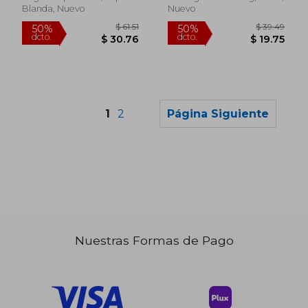
Day (en Inglés)
Blanda, Nuevo
Nuevo
1
2
Página Siguiente
Nuestras Formas de Pago
$ 54.81
$ 55.
50%
50%
dcto.
dcto.
$ 27.41
$ 27.