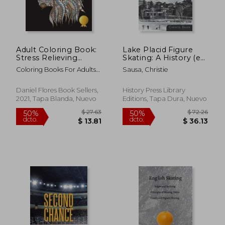
Adult Coloring Book:
Lake Placid Figure
Stress Relieving
Skating: A History (en
Designs Animals,
Inglés)
Coloring Books For Adults
Sausa, Christie
Mandalas, Flowers,
Relaxation ; Adult Coloring
Paisley Patterns and
Books ; Coloring Books For
so Much More: Stress
Daniel Flores Book Sellers,
History Press Library
Adults
Relieving Designs
2021, Tapa Blanda, Nuevo
Editions, Tapa Dura, Nuevo
Animals,M And so
Much More: Coloring
Book for Adults (en
Inglés)
$ 27.63
$ 72.
50%
50%
dcto.
dcto.
$ 13.81
$ 36.