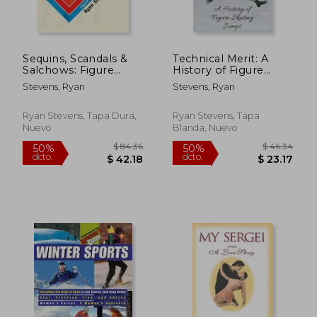
dcto.
dcto.
$ 22.84
$ 31.
Sequins, Scandals &
Technical Merit: A
Salchows: Figure
History of Figure
Skating in the 1980s
Skating Jumps (en
Stevens, Ryan
Stevens, Ryan
(en Inglés)
Inglés)
Ryan Stevens, Tapa Dura,
Ryan Stevens, Tapa
Nuevo
Blanda, Nuevo