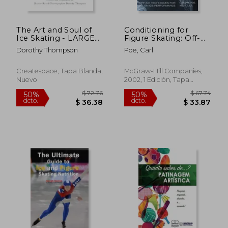
The Art and Soul of
Conditioning for
Ice Skating - LARGE
Figure Skating: Off-
PRINT EDITION
Ice Techniques for
Dorothy Thompson
Poe, Carl
On-Ice Performance
$ 57.81
$ 47.
50%
50%
(en Inglés)
dcto.
dcto.
$ 28.91
$ 23.
Createspace, Tapa Blanda,
McGraw-Hill Companies,
Nuevo
2002, 1 Edición, Tapa
Blanda, Nuevo