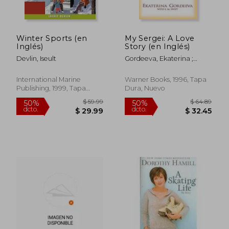
$ 84.36
$ 46.
50%
50%
dcto.
dcto.
$ 42.18
$ 23.
Winter Sports (en
My Sergei: A Love
Inglés)
Story (en Inglés)
Devlin, Iseult
Gordeeva, Ekaterina ;
Swift, E. M.
International Marine
Warner Books, 1996, Tapa
Publishing, 1999, Tapa
Dura, Nuevo
Blanda, Nuevo