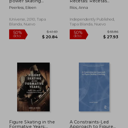
power skating
Recetas: Recetas
dcto.
dcto.
$ 21.74
$ 52.
method,the art of
crujientes, fáciles,
Peerless, Eileen
Ríos, Anna
technique applied to
saludables, rápidas y
hockey skating (en
frescas para su
Inglés)
Instant Pot Duo Crisp
IUniverse, 2010, Tapa
Independently Published,
Air Fryer
Blanda, Nuevo
Tapa Blanda, Nuevo
Figure Skating in the
A Constraints-Led
Formative Years:
Approach to Figure