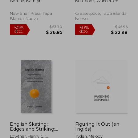
Bertine, Kathryn
Notebook, Wanceulen
Portugués)
New Shelf Press, Tapa
Createspace, Tapa Blanda,
Blanda, Nuevo
Nuevo
$ 91.14
$ 283.
50%
50%
dcto.
dcto.
$ 45.57
$ 141.
English Skating:
Figuring It Out (en
Edges and Striking;
Inglés)
Principle of Skating
Lowther, Henry C. ;
Tyden, Melody