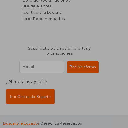
Libro de Reclamaciones
dcto.
dcto.
$ 30.76
$ 19.
Lista de autores
Incentivo a la Lectura
Libros Recomendados
Suscríbete para recibir ofertas y
promociones
¿Necesitas ayuda?
Ir a Centro de Soporte
Buscalibre Ecuador
Derechos Reservados.