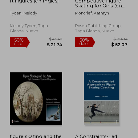
It Figures (en Inglés)
Competitive Figure
Skating for Girls (en
Inglés)
Tyden, Melody
Moncrief, Kathryn
Melody Tyden, Tapa
Rosen Publishing Group,
Blanda, Nuevo
Tapa Blanda, Nuevo
$ 45.96
$ 46.
50%
50%
dcto.
dcto.
$ 22.98
$ 23.
figure skating and the
A Constraints-Led