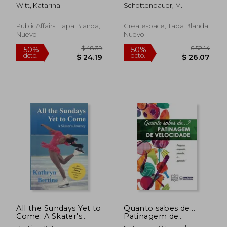
´s most winning
Anthology of 28
Witt, Katarina
Schottenbauer, M.
champion on
Graphs for Kids,
competition and life
Teens, & Curious
(en Inglés)
Adults (en Inglés)
PublicAffairs, Tapa Blanda,
Createspace, Tapa Blanda,
Nuevo
Nuevo
$ 41.69
$ 55.
50%
50%
dcto.
dcto.
$ 20.84
$ 27.
All the Sundays Yet to
Quanto sabes de...
Come: A Skater's
Patinagem de
Journey (en Inglés)
Velocidade (en