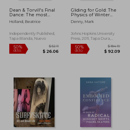
Dean & Torvill's Final
Gliding for Gold: The
Dance: The most
Physics of Winter
famous figure skating
Sports (en Inglés)
Holland, Beatrice
Denny, Mark
couple, who
announced their
retirement on the
Independently Published,
Johns Hopkins University
40th anniversary of
Tapa Blanda, Nuevo
Press, 2011, Tapa Dura,
their Olympic gold
Nuevo
me (en Inglés)
$ 42.01
$ 57.
50%
50%
dcto.
dcto.
$ 21.00
$ 28.