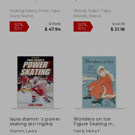
Turns; Combined
Thurber, B. A.
Figure-Skating (en
Inglés)
Skating History Press, Tapa
Melody Tyden, Tapa
Dura, Nuevo
Blanda, Nuevo
$ 48.39
$ 52
50%
50%
dcto.
dcto.
$ 24.19
$ 26.
laura stamm´s power
Wonders on Ice:
skating (en Inglés)
Figure Skating in
Minnesota (en Inglés)
Stamm, Laura
Harris, Moira F.