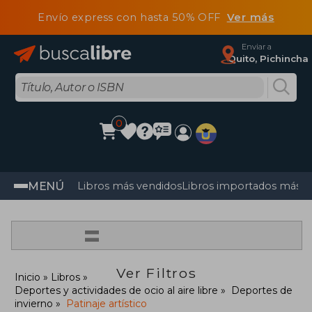
Envío express con hasta 50% OFF
Ver más
Enviar a
Quito, Pichincha
0
MENÚ
Libros más vendidos
Libros importados más v
=
Ver Filtros
Inicio
Libros
Deportes y actividades de ocio al aire libre
Deportes de
invierno
Patinaje artístico