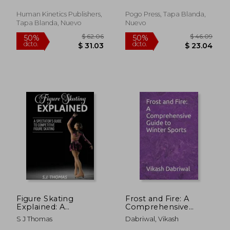
Human Kinetics Publishers,
Pogo Press, Tapa Blanda,
Tapa Blanda, Nuevo
Nuevo
$ 53.70
$ 45.
50%
50%
dcto.
dcto.
$ 26.85
$ 22.
Figure Skating
Frost and Fire: A
Explained: A
Comprehensive
Spectator's Guide to
Guide to Winter
S J Thomas
Dabriwal, Vikash
Figure Skating (en
Sports (en Inglés)