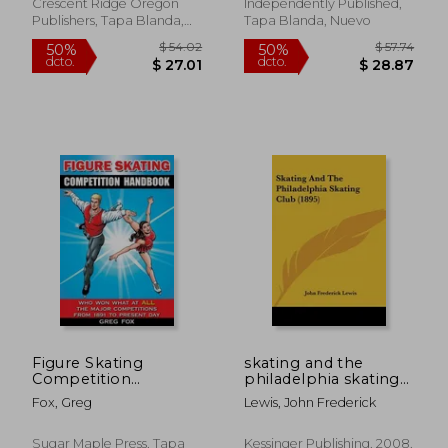
Crescent Ridge Oregon
Independently Published,
Publishers, Tapa Blanda,
Tapa Blanda, Nuevo
Nuevo
$ 39.78
$ 41
50%
50%
dcto.
dcto.
$ 19.89
$ 20.
Figure Skating
skating and the
Competition
philadelphia skating
Handbook: Who Won
club (1895) (en Inglés)
Fox, Greg
Lewis, John Frederick
What at ALL the
Major Competitions
From 1891 to Present
Sugar Maple Press, Tapa
Kessinger Publishing, 2008,