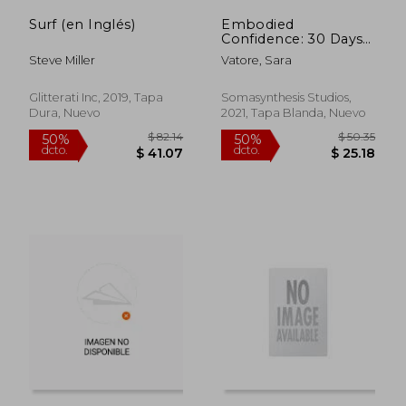
Surf (en Inglés)
Embodied
Confidence: 30 Days
of Radical Mindset
Steve Miller
Vatore, Sara
Shifts for Figure
Skaters (en Inglés)
Glitterati Inc, 2019, Tapa
Somasynthesis Studios,
Dura, Nuevo
2021, Tapa Blanda, Nuevo
$ 52.11
$ 184
50%
50%
dcto.
dcto.
$ 26.06
$ 92.