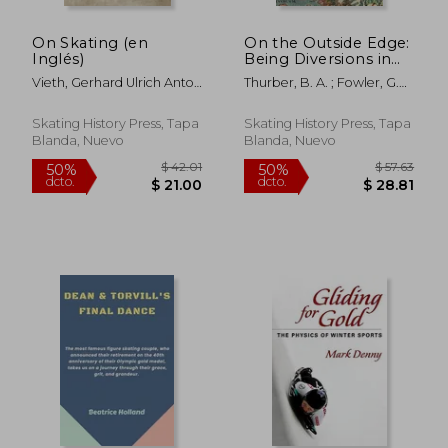
On Skating (en
On the Outside Edge:
Inglés)
Being Diversions in
the History of Skating
Vieth, Gerhard Ulrich Anton
Thurber, B. A. ; Fowler, G.
(en Inglés)
; Thurber, B. A.
Herbert
Skating History Press, Tapa
Skating History Press, Tapa
Blanda, Nuevo
Blanda, Nuevo
$ 63.36
$ 45.
50%
50%
dcto.
dcto.
$ 31.68
$ 22.