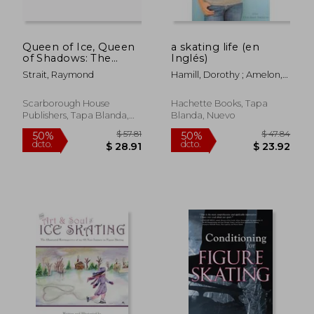
Queen of Ice, Queen
a skating life (en
$ 59.99
$ 64.
50%
50%
of Shadows: The
Inglés)
dcto.
dcto.
$ 29.99
$ 32.
Unsuspected Life of
Strait, Raymond
Hamill, Dorothy ; Amelon,
Sonja Henie (en
Deborah
Inglés)
Scarborough House
Hachette Books, Tapa
Publishers, Tapa Blanda,
Blanda, Nuevo
Nuevo