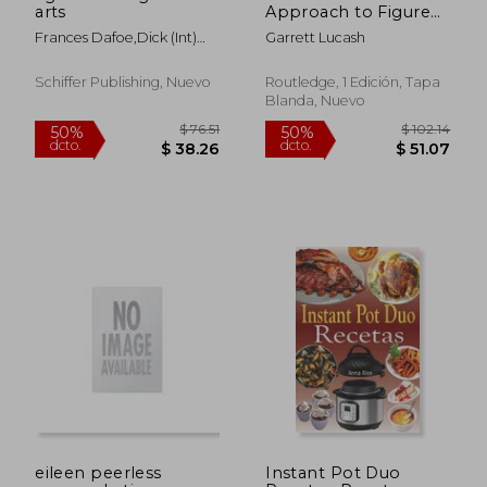
arts
Approach to Figure
Skating Coaching
Frances Dafoe,dick (int)
Garrett Lucash
(Routledge Studies in
Button
Constraints-Based
Methodologies in
Schiffer Publishing, Nuevo
Routledge, 1 Edición, Tapa
Sport) (en Inglés)
Blanda, Nuevo
eileen peerless
Instant Pot Duo
$ 43.48
$ 104.
50%
50%