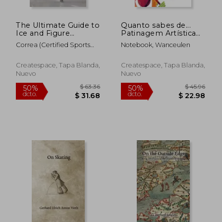
The Ultimate Guide to
Quanto sabes de...
Ice and Figure
Patinagem Artística
Skating Nutrition:
(en Portugués)
Correa (Certified Sports
Notebook, Wanceulen
Maximize Your
Nutritionist)
Potential (en Inglés)
Createspace, Tapa Blanda,
Createspace, Tapa Blanda,
Nuevo
Nuevo
$ 72.76
$ 67.
50%
50%
dcto.
dcto.
$ 36.38
$ 33.