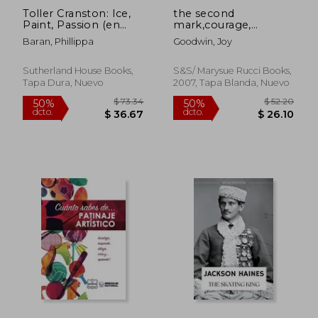
Toller Cranston: Ice,
the second
Paint, Passion (en
mark,courage,
Inglés)
corruption, and the
Baran, Phillippa
Goodwin, Joy
battle for olympic
gold (en Inglés)
Sutherland House Books,
S&s/ Marysue Rucci Books,
Tapa Dura, Nuevo
2007, Tapa Blanda, Nuevo
$ 82.14
$ 50.
50%
50%
dcto.
dcto.
$ 41.07
$ 25.