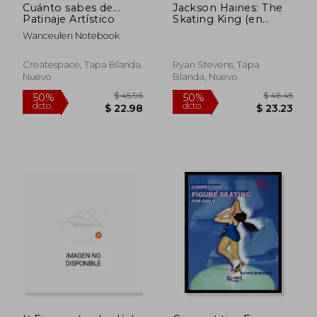
Cuánto sabes de...
Jackson Haines: The
Patinaje Artístico
Skating King (en
Inglés)
Wanceulen Notebook
Createspace, Tapa Blanda,
Ryan Stevens, Tapa
Nuevo
Blanda, Nuevo
$ 73.34
$ 52.
50%
50%
dcto.
dcto.
$ 36.67
$ 26.