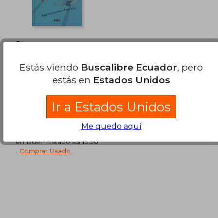
Els meus trucs per
sobreviure a la classe
de natació
Gideon Samson
Estás viendo
Buscalibre Ecuador
, pero
estás en
Estados Unidos
TAKATUKA, Tapa Blanda,
Nuevo
Ir a Estados Unidos
Me quedo aquí
Disponible
Usado
en Buen Estado a
$ 19.96
.
Comprar Usado
$ 40.27
45%