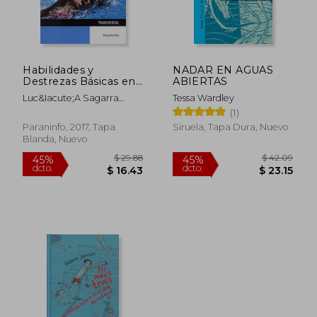
Habilidades y
NADAR EN AGUAS
Destrezas Básicas en
ABIERTAS
el Medio Acuático
Luc&Iacute;A Sagarra
Tessa Wardley
Romero; Antonio
(1)
Jes&Uacute;S Monroy
Paraninfo, 2017, Tapa
Siruela, Tapa Dura, Nuevo
Ant&Oacute;N; Angel F.
Blanda, Nuevo
Gallego L&Aacute;Zaro
$ 29.88
$ 42.
45%
45%
dcto.
dcto.
$ 16.43
$ 23.