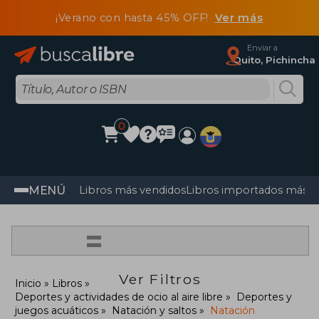
¡Verano con hasta 45% OFF!
Ver más
Enviar a
Quito, Pichincha
0
MENÚ
Libros más vendidos
Libros importados más v
=
Ver Filtros
Inicio
Libros
Deportes y actividades de ocio al aire libre
Deportes y
juegos acuáticos
Natación y saltos
Natación