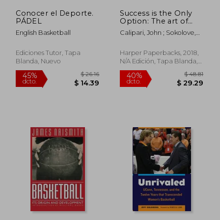
Conocer el Deporte.
Success is the Only
PÁDEL
Option: The art of
Coaching Extreme
English Basketball
Calipari, John ; Sokolove,
Talent (en Inglés)
Michael
Ediciones Tutor, Tapa
Harper Paperbacks, 2018,
Blanda, Nuevo
N/A Edición, Tapa Blanda,
Nuevo
$ 38.48
$ 33.
45%
40%
dcto.
dcto.
$ 21.17
$ 20.