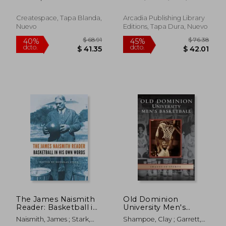
Ginnastica: Ricette di
Sportivo Certifica
piatti che bruciano i
Grassi per aiutarti a
Createspace, Tapa Blanda,
Arcadia Publishing Library
dare il Meglio! (en
Nuevo
Editions, Tapa Dura, Nuevo
Italiano)
$ 54.66
$ 44.
40%
40%
dcto.
dcto.
$ 32.80
$ 26.
The James Naismith
Old Dominion
Reader: Basketball in
University Men's
his own Words (en
Basketball (en Inglés)
Naismith, James ; Stark,
Shampoe, Clay ; Garrett,
Inglés)