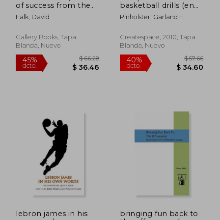
of success from the
basketball drills (en
locker room to the
Inglés)
Falk, David
Pinholster, Garland F.
boardroom (en
Inglés)
Gallery Books, Tapa
Createspace, 2010, Tapa
Blanda, Nuevo
Blanda, Nuevo
lebron james in his
bringing fun back to
$ 67.76
$ 95.
45%
40%