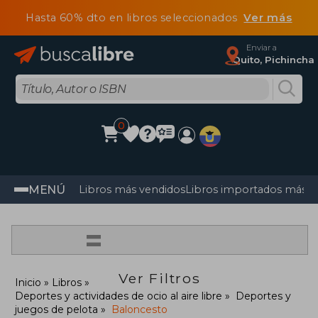
Hasta 60% dto en libros seleccionados
Ver más
Enviar a
Quito, Pichincha
0
MENÚ
Libros más vendidos
Libros importados más v
=
Ver Filtros
Inicio
Libros
Deportes y actividades de ocio al aire libre
Deportes y
juegos de pelota
Baloncesto