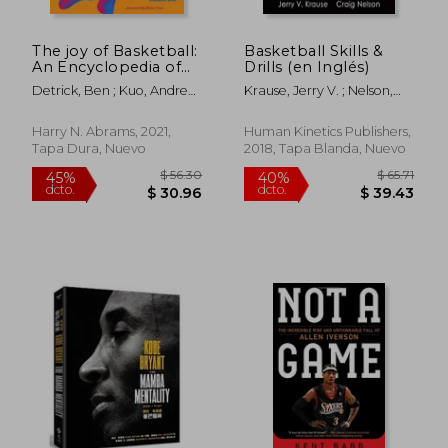
The joy of Basketball:
Basketball Skills &
An Encyclopedia of
Drills (en Inglés)
the Modern Game
Detrick, Ben ; Kuo, Andrew
Krause, Jerry V. ; Nelson,
(en Inglés)
; Nice, Desus
Craig ; Krzyzewski, Mike
Harry N. Abrams, 2021,
Human Kinetics Publishers,
Tapa Dura, Nuevo
2018, Tapa Blanda, Nuevo
$ 65.34
$ 44.
40%
40%
dcto.
dcto.
$ 39.20
$ 26.