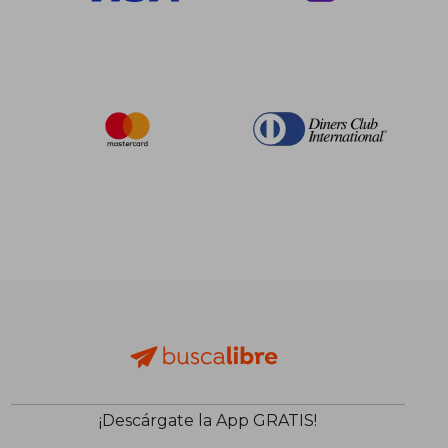
$ 102.89
$ 44.
40%
40%
dcto.
dcto.
$ 61.73
$ 26.
¡Descárgate la App GRATIS!