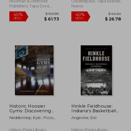
Rowman & Littlefield
Createspace, Tapa Blanda,
Publishers, Tapa Dura,
Nuevo
Nuevo
$ 44.61
$ 63.
40%
40%
dcto.
dcto.
$ 26.77
$ 38.
Historic Hoosier
Hinkle Fieldhouse:
Gyms: Discovering
Indiana's Basketball
Bygone Basketball
Cathedral (en Inglés)
Neddenriep, Kyle ; Pizzo,
Angevine, Eric
Landmarks (en
Angelo
Inglés)
History Press Library
History Press Library