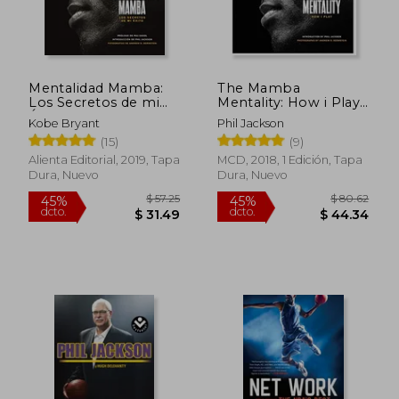
Mentalidad Mamba:
The Mamba
Los Secretos de mi
Mentality: How i Play
Éxito
(en Inglés)
Kobe Bryant
Phil Jackson
(15)
(9)
Alienta Editorial, 2019, Tapa
MCD, 2018, 1 Edición, Tapa
Dura, Nuevo
Dura, Nuevo
$ 57.25
$ 80.
45%
45%
dcto.
dcto.
$ 31.49
$ 44.