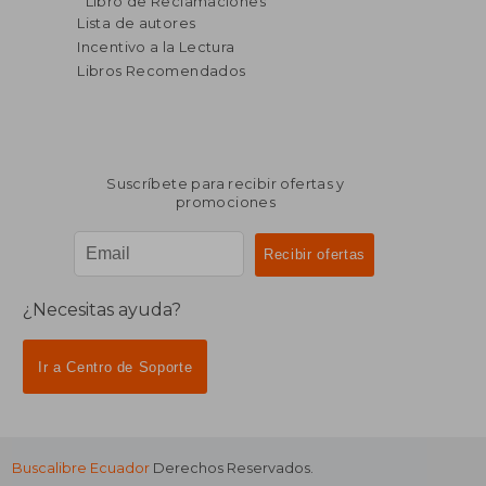
Libro de Reclamaciones
dcto.
dcto.
$ 45.16
$ 43.
Lista de autores
Incentivo a la Lectura
Libros Recomendados
Suscríbete para recibir ofertas y
promociones
¿Necesitas ayuda?
Ir a Centro de Soporte
Buscalibre Ecuador
Derechos Reservados.