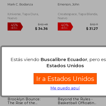
Basketball Great JoJo
inspiring and
Mark C. Bodanza
Emerson, John
White
interesting life story
$ 66.28
$ 57.
45%
40%
from a struggling
dcto.
dcto.
$ 36.46
$ 34.
young boy to
IUniverse, Tapa Dura,
Createspace, Tapa Blanda,
become the legend.
Nuevo
Nuevo
Life of Stephen Curry
- one of the best
basketball shooters
in history. (en Inglés)
Estás viendo
Buscalibre Ecuador
, pero e
Estados Unidos
Ir a Estados Unidos
Me quedo aquí
Brooklyn Bounce:
Beyond the Rules -
The Rise of the
Basketball Officiating