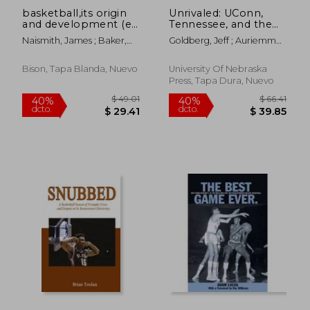
basketball,its origin
Unrivaled: UConn,
and development (en
Tennessee, and the
Inglés)
Twelve Years that
Naismith, James ; Baker,
Goldberg, Jeff ; Auriemma,
Transcended
William Joseph
Alysa ; Lobo, Rebecca
Women’s Basketball
(en Inglés)
Bison, Tapa Blanda, Nuevo
University Of Nebraska
Press, Tapa Dura, Nuevo
$ 26.16
$ 48.
45%
40%
dcto.
dcto.
$ 14.39
$ 29.