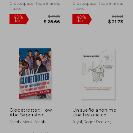
Createspace, Tapa Blanda,
Createspace, Tapa Blanda,
Nuevo
Nuevo
$ 59.16
$ 72.
40%
40%
dcto.
dcto.
$ 35.50
$ 43.
Globetrotter: How
Un sueño anónimo:
Abe Saperstein
Una historia de
Shook Up the World
baloncesto amateur
Jacob, Mark ; Jacob,
Juyol, Roger Esteller ;
of Sports (en Inglés)
para amantes de los
Matthew ; Jackson, Mannie
Martinez, Jordi Delgado
deportes de equipo