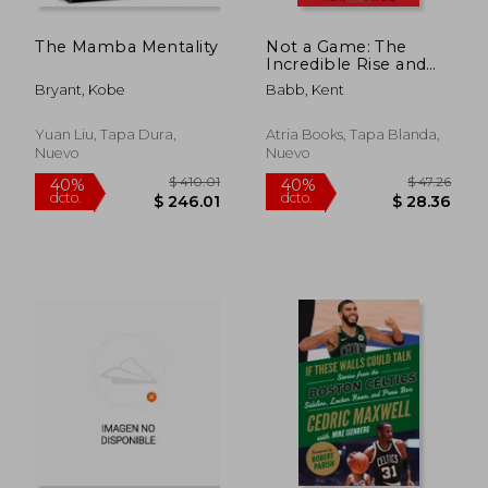
The Mamba Mentality
Not a Game: The
Incredible Rise and
Unthinkable Fall of
Bryant, Kobe
Babb, Kent
Allen Iverson (en
Inglés)
Yuan Liu, Tapa Dura,
Atria Books, Tapa Blanda,
Nuevo
Nuevo
$ 56.30
$ 65
45%
40%
dcto.
dcto.
$ 30.96
$ 39.