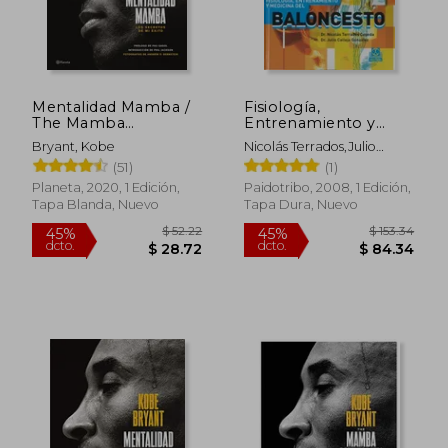
Mentalidad Mamba /
Fisiología,
The Mamba
Entrenamiento y
Mentality: Los
Medicina del
Bryant, Kobe
Nicolás Terrados,Julio
Secretos de Mi Éxito
Baloncesto
Calleja González
(51)
(1)
Planeta, 2020, 1 Edición,
Paidotribo, 2008, 1 Edición,
Tapa Blanda, Nuevo
Tapa Dura, Nuevo
$ 52.22
$ 153.
45%
45%
dcto.
dcto.
$ 28.72
$ 84.