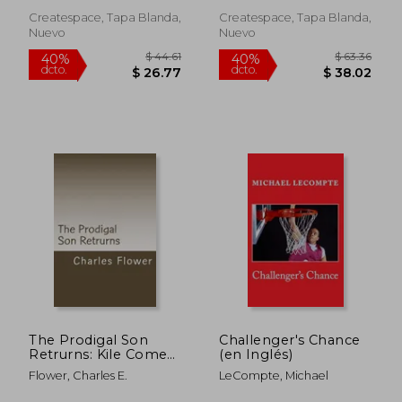
You Win More
Matches! (en Inglés)
Createspace, Tapa Blanda,
Createspace, Tapa Blanda,
Nuevo
Nuevo
$ 68.91
$ 76.
40%
45%
dcto.
dcto.
$ 41.35
$ 42.
The Prodigal Son
Challenger's Chance
Retrurns: Kile Comes
(en Inglés)
Back (en Inglés)
Flower, Charles E.
LeCompte, Michael