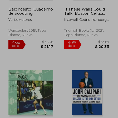
Baloncesto. Cuaderno
If These Walls Could
de Scouting
Talk: Boston Celtics:
Stories From the
Varios Autores
Maxwell, Cedric ; Isenberg,
Boston Celtics
Mike
Sideline, Locker
Room, and Press box
Wanceulen, 2019, Tapa
Triumph Books (IL), 2021,
(en Inglés)
Blanda, Nuevo
Tapa Blanda, Nuevo
$ 410.01
$ 47.
40%
40%
dcto.
dcto.
$ 246.01
$ 28.