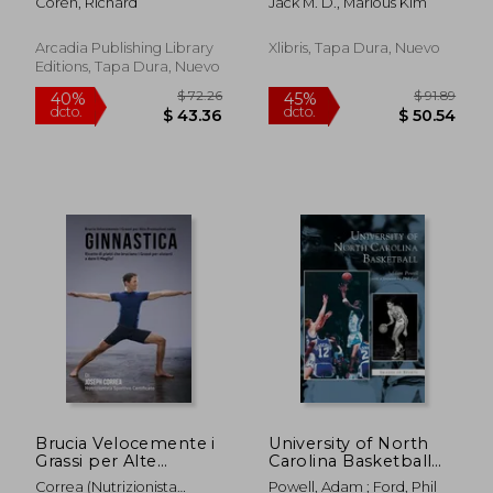
Coren, Richard
Jack M. D., Marious Kim
Arcadia Publishing Library
Xlibris, Tapa Dura, Nuevo
Editions, Tapa Dura, Nuevo
$ 62.48
$ 52
45%
40%
dcto.
dcto.
$ 34.36
$ 31.
Brucia Velocemente i
University of North
Grassi per Alte
Carolina Basketball
Prestazioni nella
(en Inglés)
Correa (Nutrizionista
Powell, Adam ; Ford, Phil