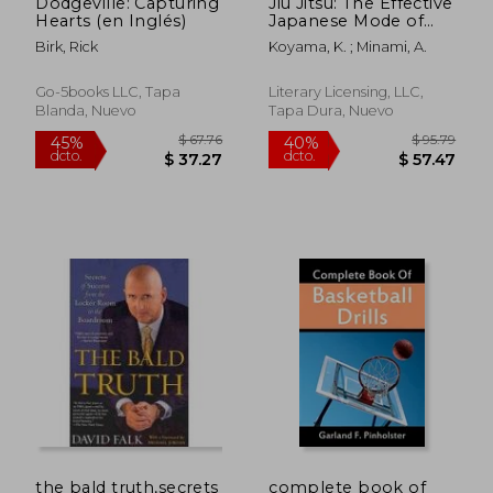
Dodgeville: Capturing
Jiu Jitsu: The Effective
Hearts (en Inglés)
Japanese Mode of
Self-Defense (en
Birk, Rick
Koyama, K. ; Minami, A.
Inglés)
Go-5books LLC, Tapa
Literary Licensing, LLC,
Blanda, Nuevo
Tapa Dura, Nuevo
$ 63.29
$ 67.
40%
45%
dcto.
dcto.
$ 37.97
$ 37.
the bald truth,secrets
complete book of