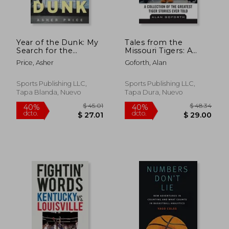
dcto.
dcto.
$ 29.14
$ 33.
Year of the Dunk: My
Tales from the
Search for the
Missouri Tigers: A
History, Science, and
Collection of the
Price, Asher
Goforth, Alan
Human Potential in
Greatest Tiger Stories
Basketball's Most
Ever Told (en Inglés)
Dramatic Play (en
Sports Publishing LLC,
Sports Publishing LLC,
Inglés)
Tapa Blanda, Nuevo
Tapa Dura, Nuevo