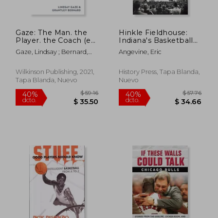
Gaze: The Man. the
Hinkle Fieldhouse:
$ 53.96
$ 81.
40%
45%
Player. the Coach (en
Indiana's Basketball
dcto.
dcto.
$ 32.38
$ 44.
Inglés)
Cathedral (en Inglés)
Gaze, Lindsay ; Bernard,
Angevine, Eric
Grantely
Wilkinson Publishing, 2021,
History Press, Tapa Blanda,
Tapa Blanda, Nuevo
Nuevo