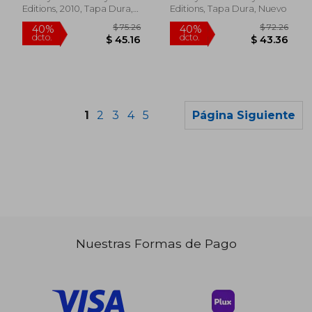
Editions, 2010, Tapa Dura,
Editions, Tapa Dura, Nuevo
Nuevo
1
2
3
4
5
Página Siguiente
Nuestras Formas de Pago
$ 47.76
$ 36
40%
40%
dcto.
dcto.
$ 28.66
$ 21.