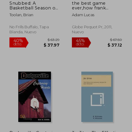
Snubbed: A
the best game
Basketball Season of
ever,how frank
Triumph, Crisis and
mcguire`s `57 tar
Toolan, Brian
Adam Lucas
Despair at St.
heels beat wilt and
Bonaventure
revolutionized
University (en Inglés)
college basketball
No Frills Buffalo, Tapa
Globe Pequot Pr, 2011,
Blanda, Nuevo
Nuevo
$ 49.01
$ 66.
40%
40%
dcto.
dcto.
$ 29.41
$ 39.