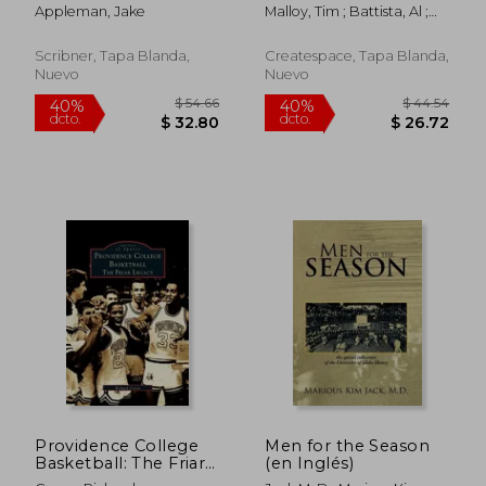
Brooklyn Nets (en
- Volume 2: More
Appleman, Jake
Malloy, Tim ; Battista, Al ;
Inglés)
Techniques, Tips, and
Martin, Billy
Best Practices for
Scholastic / Collegiate
Scribner, Tapa Blanda,
Createspace, Tapa Blanda,
Basketball Officials
Nuevo
Nuevo
$ 40.79
$ 40.
40%
40%
(en Inglés)
dcto.
dcto.
$ 24.47
$ 24.
Providence College
Men for the Season
Basketball: The Friar
(en Inglés)
Legacy (en Inglés)