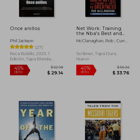
Once anillos
Net Work: Training
the Nba's Best and
Finding the Keys to
Phil Jackson
McClanaghan, Rob ; Curry,
Greatness (en Inglés)
Stephen
(27)
Roca Bolsillo, 2020, 1
Scribner, Tapa Dura,
Edición, Tapa Blanda,
Nuevo
Nuevo
$ 52.98
$ 56.
45%
40%