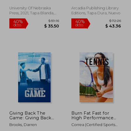
Douglas
Thomas R. ; Webb, Paul
University Of Nebraska
Arcadia Publishing Library
Press, 2021, Tapa Blanda,
Editions, Tapa Dura, Nuevo
Nuevo
$ 72.26
$ 91
40%
45%
dcto.
dcto.
$ 43.36
$ 50.
Giving Back The
Burn Fat Fast for
Game: Giving Back
High Performance
The Game (en Inglés)
Tennis: Fat Burning
Brooks, Darren
Correa (Certified Sports
Juice Recipes to Help
Nutritionist)