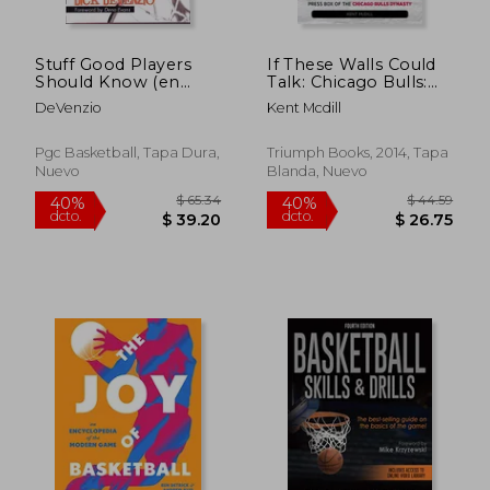
Stuff Good Players
If These Walls Could
Should Know (en
Talk: Chicago Bulls:
Inglés)
Stories From the
DeVenzio
Kent Mcdill
Sideline, Locker
$ 59.16
$ 57.
40%
40%
Room, and Press box
dcto.
dcto.
$ 35.50
$ 34.
of the Chicago Bulls
Pgc Basketball, Tapa Dura,
Triumph Books, 2014, Tapa
Dynasty (en Inglés)
Nuevo
Blanda, Nuevo