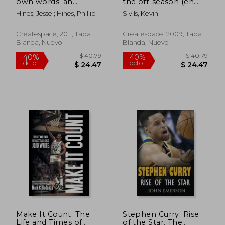
own words: an
the off-season (en
dcto.
dcto.
$ 37.27
$ 57.
unofficial quot (en
Inglés)
Hines, Jesse ; Hines, Phillip
Sivils, Kevin
Inglés)
Createspace, 2011, Tapa
Createspace, 2009, Tapa
Blanda, Nuevo
Blanda, Nuevo
Make It Count: The
Stephen Curry: Rise
Life and Times of
of the Star. The