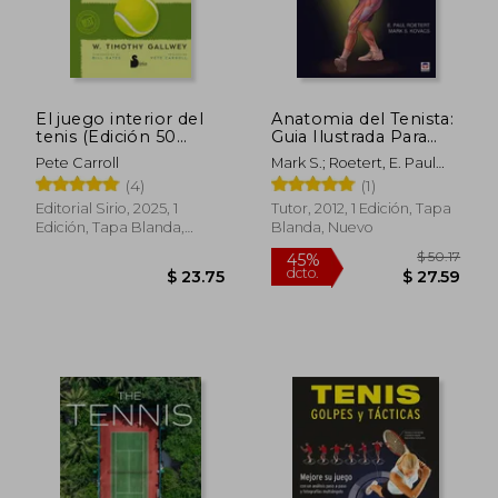
El juego interior del
Anatomia del Tenista:
tenis (Edición 50
Guia Ilustrada Para
aniversario)
Mejorar la Fuerza, la v
Pete Carroll
Mark S.; Roetert, E. Paul
Elocidad, la Potencia
Kovacs
(4)
(1)
y la Agilidad del
Tenista
Editorial Sirio, 2025, 1
Tutor, 2012, 1 Edición, Tapa
Edición, Tapa Blanda,
Blanda, Nuevo
Nuevo
$ 50.
45%
dcto.
$ 23.75
$ 27.