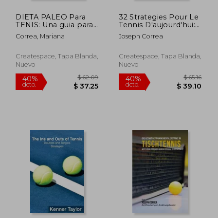
DIETA PALEO Para
32 Strategies Pour Le
TENIS: Una guia para
Tennis D'aujourd'hui:
estar en mejor forma,
Les 32 Pertinentes
Correa, Mariana
Joseph Correa
mas saludable y mas
Strategies De Tennis
feliz
Que Vous Devez
Savoir
Createspace, Tapa Blanda,
Createspace, Tapa Blanda,
Nuevo
Nuevo
$ 68.91
$ 68
40%
40%
dcto.
dcto.
$ 41.35
$ 41.