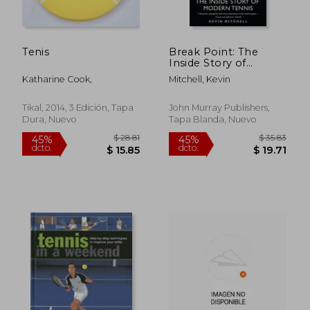
$ 31.96
$ 642.
45%
45%
dcto.
dcto.
$ 17.58
$ 353.
Tenis
Break Point: The
Inside Story of
Modern Tennis (en
Katharine Cook,
Mitchell, Kevin
Inglés)
Tikal, 2014, 3 Edición, Tapa
John Murray Publishers,
Dura, Nuevo
Tapa Blanda, Nuevo