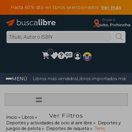
Hasta 60% dto en libros seleccionados
Ver más
Enviar a
Quito, Pichincha
0
MENÚ
Libros más vendidos
Libros importados más v
=
Ver Filtros
Inicio
Libros
Deportes y actividades de ocio al aire libre
Deportes y
juegos de pelota
Deportes de raqueta
Tenis