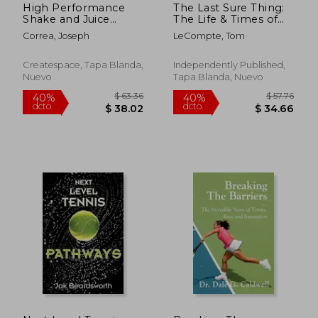
High Performance
The Last Sure Thing:
Shake and Juice
The Life & Times of
Recipes for Tennis:
Bobby Riggs (en
Correa, Joseph
LeCompte, Tom
Increase Muscle and
Inglés)
Reduce Fat to
Become Faster,
Createspace, Tapa Blanda,
Independently Published,
Stronger, and Leaner
Nuevo
Tapa Blanda, Nuevo
(en Inglés)
$ 63.36
$ 53.
40%
40%
dcto.
dcto.
$ 38.02
$ 32.