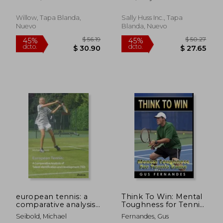
Willow, Tapa Blanda,
Sally Huss Inc., Tapa
Nuevo
Blanda, Nuevo
$ 45.73
$ 40.
45%
45%
dcto.
dcto.
$ 25.15
$ 22.
european tennis: a
Think To Win: Mental
comparative analysis
Toughness for Tennis
of talent identification
Game (en Inglés)
Seibold, Michael
Fernandes, Gus
and development