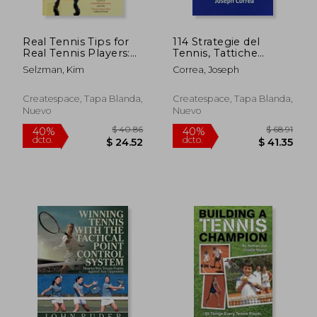
Real Tennis Tips for
114 Strategie del
Real Tennis Players:
Tennis, Tattiche
Simple Tips to Help
Mentali, ed Esercizi:
Selzman, Kim
Correa, Joseph
You Play Better
Migliora il tuo gioco in
$ 31.73
$ 97.
45%
45%
Tennis Fast (en
10 giorni (en Italiano)
dcto.
dcto.
$ 17.45
$ 53.
Inglés)
Createspace, Tapa Blanda,
Createspace, Tapa Blanda,
Nuevo
Nuevo