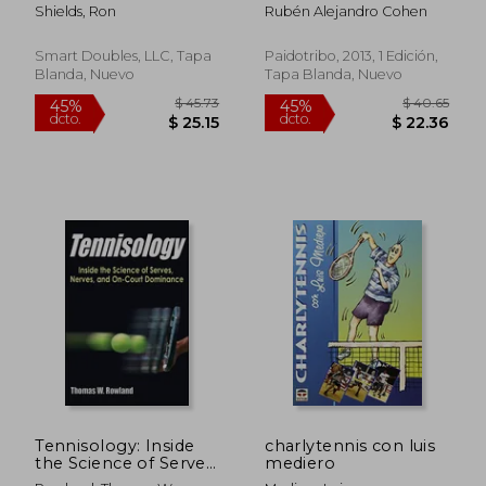
Reinforce a Simple
Shields, Ron
Rubén Alejandro Cohen
and Strategic Game
of Recreational
Doubles (en Inglés)
Smart Doubles, LLC, Tapa
Paidotribo, 2013, 1 Edición,
Blanda, Nuevo
Tapa Blanda, Nuevo
$ 65.24
$ 53.
40%
40%
dcto.
dcto.
$ 39.14
$ 32.
Tennisology: Inside
charlytennis con luis
the Science of Serves,
mediero
Nerves, and On-Court