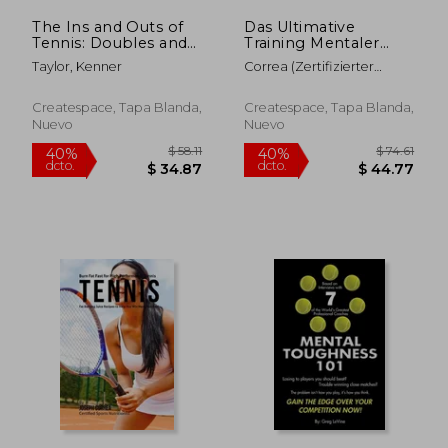
The Ins and Outs of
Das Ultimative
Tennis: Doubles and
Training Mentaler
Singles Strategy (en
Starke im Tischtennis:
Taylor, Kenner
Correa (Zertifizierter
Inglés)
Nutze
Meditationslehrer
Visualisierungen um
dein Potenzial zu
Createspace, Tapa Blanda,
Createspace, Tapa Blanda,
entfalten (en Alemán)
Nuevo
Nuevo
$ 62.09
$ 65
40%
40%
dcto.
dcto.
$ 37.25
$ 39.