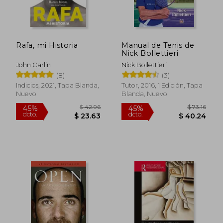
Rafa, mi Historia
Manual de Tenis de
Nick Bollettieri
John Carlin
Nick Bollettieri
(8)
(3)
Indicios, 2021, Tapa Blanda,
Tutor, 2016, 1 Edición, Tapa
Nuevo
Blanda, Nuevo
$ 42.96
$ 73
45%
45%