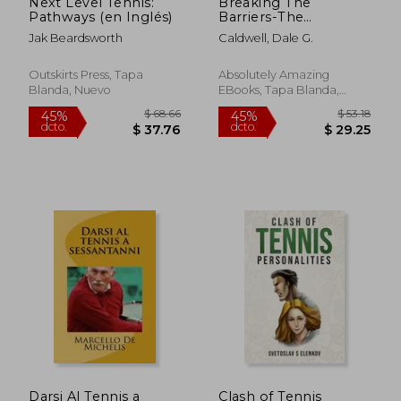
Next Level Tennis:
Breaking The
Pathways (en Inglés)
Barriers-The
Incredible Story of
Jak Beardsworth
Caldwell, Dale G.
Tennis, Race and
Innovation (en
Inglés)
Outskirts Press, Tapa
Absolutely Amazing
Blanda, Nuevo
EBooks, Tapa Blanda,
Nuevo
$ 63.36
$ 57.
40%
40%
dcto.
dcto.
$ 38.02
$ 34.
Darsi Al Tennis a
Clash of Tennis