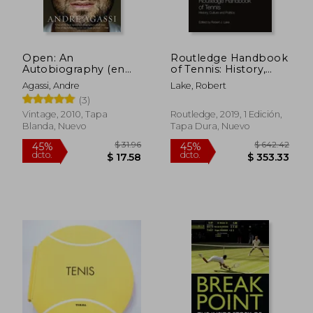
dcto.
dcto.
$ 23.63
$ 40.
Open: An
Routledge Handbook
Autobiography (en
of Tennis: History,
Inglés)
Culture and Politics
Agassi, Andre
Lake, Robert
(en Inglés)
(3)
Vintage, 2010, Tapa
Routledge, 2019, 1 Edición,
Blanda, Nuevo
Tapa Dura, Nuevo