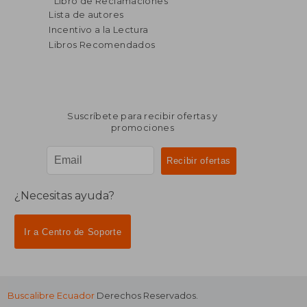
Libro de Reclamaciones
dcto.
dcto.
$ 31.85
$ 38.
Lista de autores
Incentivo a la Lectura
Libros Recomendados
Suscríbete para recibir ofertas y
promociones
¿Necesitas ayuda?
Ir a Centro de Soporte
Buscalibre Ecuador
Derechos Reservados.