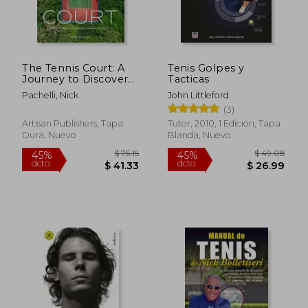
The Tennis Court: A
Tenis Golpes y
Journey to Discover
Tacticas
the World's Greatest
Pachelli, Nick
John Littleford
Tennis Courts (en
(3)
Inglés)
Artisan Publishers, Tapa
Tutor, 2010, 1 Edición, Tapa
Dura, Nuevo
Blanda, Nuevo
$ 75.15
$ 49.
45%
45%
dcto.
dcto.
$ 41.33
$ 26.