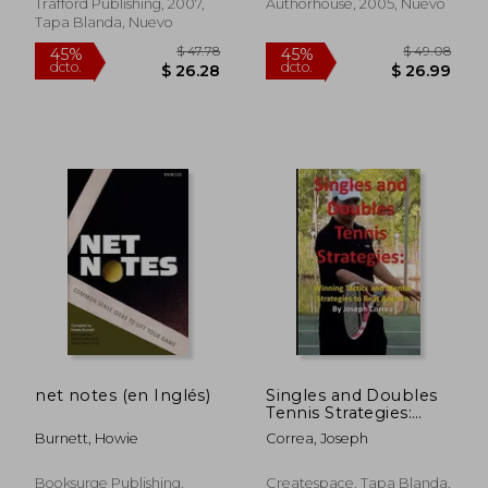
Trafford Publishing, 2007,
Authorhouse, 2005, Nuevo
Tapa Blanda, Nuevo
$ 66.32
$ 73.
45%
40%
dcto.
dcto.
$ 36.47
$ 44.
net notes (en Inglés)
Singles and Doubles
Tennis Strategies:
Winning Tactics and
Burnett, Howie
Correa, Joseph
Mental Strategies to:
Beat any tennis
player with these
Booksurge Publishing,
Createspace, Tapa Blanda,