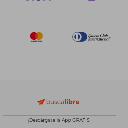
$ 47.78
$ 49.
45%
45%
dcto.
dcto.
$ 26.28
$ 26.
¡Descárgate la App GRATIS!