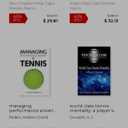
New Chapter Press, Tapa
Jossey-Bass, Tapa Blanda,
Blanda, Nuevo
Nuevo
$ 96.11
$ 85.
45%
45%
dcto.
dcto.
$ 52.86
$ 47.
managing
world class tennis
performance anxiety
mentality: a player's
in tennis (en Inglés)
manual (en Inglés)
Peden, Andrew David
Dowsett, A. J.