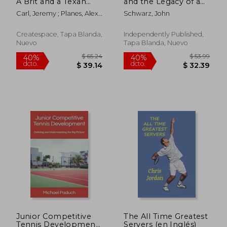
A Brit and a Texan
and the Legacy of a
dcto.
dcto.
$ 37.76
$ 29.
Navigate the Junior
Sports League: 1974-
Carl, Jeremy ; Planes, Alex ;
Schwarz, John
Tennis Journey (en
1978 (en Inglés)
Bainton, Tim
Inglés)
Createspace, Tapa Blanda,
Independently Published,
Nuevo
Tapa Blanda, Nuevo
Junior Competitive
The All Time Greatest
Tennis Development:
Servers (en Inglés)