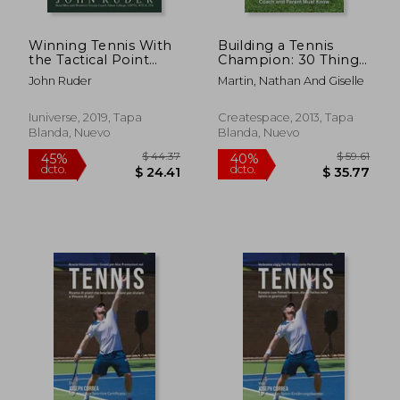
Winning Tennis With
Building a Tennis
the Tactical Point
Champion: 30 Things
Control System: How
Every Tennis Player,
John Ruder
Martin, Nathan And Giselle
to win Tennis Points
Coach and Parent
Against any
Must Know (en
Opponent (en Inglés)
Inglés)
Iuniverse, 2019, Tapa
Createspace, 2013, Tapa
Blanda, Nuevo
Blanda, Nuevo
$ 40.86
$ 68
40%
40%
dcto.
dcto.
$ 24.52
$ 41.