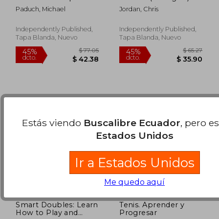
Defining and
Paduch, Michael
Jordan, Chris
Understanding the
$ 36.21
$ 40.
40%
40%
Big Picture (en
dcto.
dcto.
$ 21.73
$ 24.
Inglés)
Independently Published,
Independently Published,
Tapa Blanda, Nuevo
Tapa Blanda, Nuevo
Estás viendo
Buscalibre Ecuador
, pero e
Estados Unidos
Ir a Estados Unidos
Me quedo aquí
Smart Doubles: Learn
Tenis. Aprender y
How to Play and
Progresar