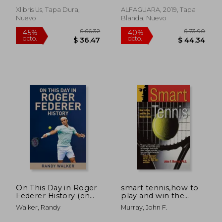
Xlibris Us, Tapa Dura,
ALFAGUARA, 2019, Tapa
Nuevo
Blanda, Nuevo
$ 56.19
$ 50.
45%
45%
dcto.
dcto.
$ 30.90
$ 27.
On This Day in Roger
smart tennis,how to
Federer History (en
play and win the
Inglés)
mental game (en
Walker, Randy
Murray, John F.
Inglés)