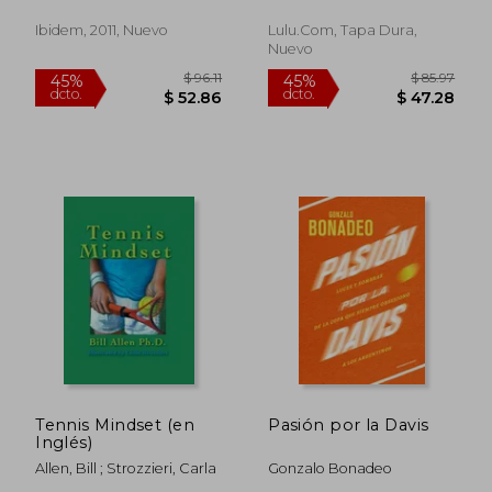
(tid) (en Inglés)
Ibidem, 2011, Nuevo
Lulu.com, Tapa Dura,
Nuevo
$ 63.26
$ 29.
45%
45%
dcto.
dcto.
$ 34.79
$ 16.
Tennis Mindset (en
Pasión por la Davis
Inglés)
Allen, Bill ; Strozzieri, Carla
Gonzalo Bonadeo