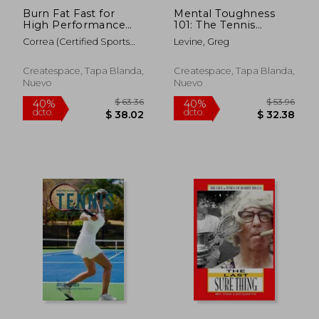
Burn Fat Fast for
Mental Toughness
High Performance
101: The Tennis
Tennis: Fat Burning
Player's Guide To
Correa (Certified Sports
Levine, Greg
Juice Recipes to Help
Being Mentally Tough
Nutritionist)
You Win More
(en Inglés)
Matches! (en Inglés)
Createspace, Tapa Blanda,
Createspace, Tapa Blanda,
Nuevo
Nuevo
$ 58.11
$ 74
40%
40%
dcto.
dcto.
$ 34.87
$ 44.