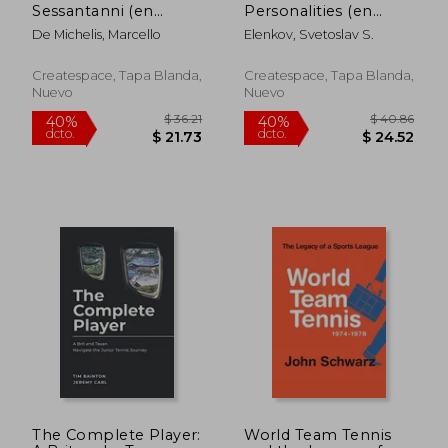
Sessantanni (en
Personalities (en
Italiano)
Inglés)
De Michelis, Marcello
Elenkov, Svetoslav S.
Createspace, Tapa Blanda,
Createspace, Tapa Blanda,
Nuevo
Nuevo
The Complete Player:
World Team Tennis
$ 68.66
$ 53
45%
45%