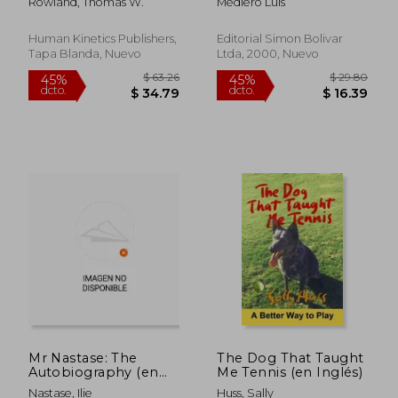
Rowland, Thomas W.
Mediero Luis
Dominance (en
Inglés)
Human Kinetics Publishers,
Editorial Simon Bolivar
Tapa Blanda, Nuevo
Ltda, 2000, Nuevo
$ 77.05
$ 65.
45%
45%
dcto.
dcto.
$ 42.38
$ 35.
Mr Nastase: The
The Dog That Taught
Autobiography (en
Me Tennis (en Inglés)
Inglés)
Nastase, Ilie
Huss, Sally