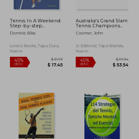
Tennis In A Weekend:
Australia's Grand Slam
$ 28.81
$ 35.
45%
45%
Step-by-step
Tennis Champions
dcto.
dcto.
$ 15.85
$ 19.
Techniques to
(en Inglés)
Dominic Bliss
Coomer, John
Improve Your Skills
Lorenz Books, Tapa Dura,
Jc Editorial, Tapa Blanda,
Nuevo
Nuevo