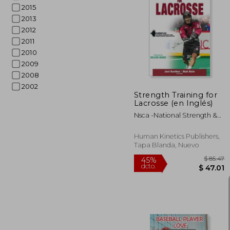
2015
2013
45%
2012
dcto.
$ 
2011
2010
2009
2008
2002
Strength Training for
Lacrosse (en Inglés)
Nsca -National Strength &
Conditioning A ; Raether,
Joel ; Nein, Matthew
Human Kinetics Publishers,
Tapa Blanda, Nuevo