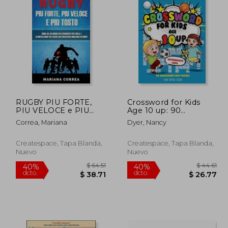
RUGBY PIU FORTE,
Crossword for Kids
PIU VELOCE e PIU
Age 10 up: 90
TOSTO: GUIDA DA 30
Crossword Easy
Correa, Mariana
Dyer, Nancy
GIORNI D?
Puzzle Books for Kids
ALLENAMENTO PER
Intermediate Level
FORZA E
(en Inglés)
Createspace, Tapa Blanda,
Createspace, Tapa Blanda,
ALIMENTAZIONE PER
Nuevo
Nuevo
ESSERE UN
FANTASTICO
GIOCATORE Di RUGBY
(en Italiano)