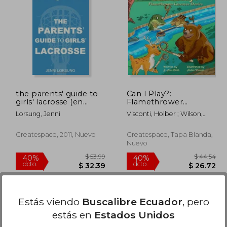
$ 54.14
$ 63.08
45%
40%
dcto.
dcto.
29.77
$ 34.70
the parents' guide to
Can I Play?:
girls' lacrosse (en
Flamethrower
Inglés)
Lacrosse Stories (en
Lorsung, Jenni
Visconti, Holber ; Wilson,
Inglés)
Cindy ; Childs, J. Alan
Createspace, 2011, Nuevo
Createspace, Tapa Blanda,
Nuevo
Estás viendo
Buscalibre Ecuador
, pero
estás en
Estados Unidos