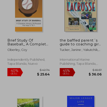
$ 52.11
$ 53.99
40%
45%
dcto.
dcto.
31.27
$ 32.39
Brief Study Of
the baffled parent´s
Baseball_ A Complete
guide to coaching girls
History Of Baseball
´ lacrosse (en Inglés)
Oberley, Coy
Tucker, Janine ; Yakutchik,
For Kids 5 To 7:
Maryalice
Baseball Book For
Kids 5-7 (en Inglés)
Independently Published,
International Marine
Tapa Blanda, Nuevo
Publishing, Tapa Blanda,
Nuevo