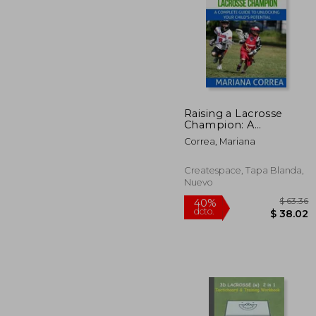
Raising a Lacrosse
Champion: A
45%
complete guide to
dcto.
$ 
Correa, Mariana
unlocking your childs
potential (en Inglés)
Createspace, Tapa Blanda,
Nuevo