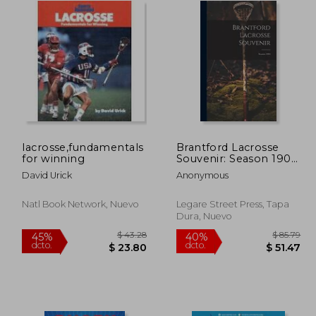
lacrosse,fundamentals
Brantford Lacrosse
for winning
Souvenir: Season 1904
(en Inglés)
David Urick
Anonymous
Natl Book Network, Nuevo
Legare Street Press, Tapa
Dura, Nuevo
$ 36.21
$ 43.28
45%
40%
dcto.
dcto.
21.73
$ 23.80