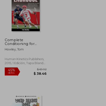
$ 39.90
$ 40.86
40%
dcto.
$ 21.94
$ 24.52
Complete
Conditioning for
Lacrosse (en Inglés)
Howley, Tom
Human Kinetics Publishers,
2015, 1 Edición, Tapa Blanda,
Nuevo