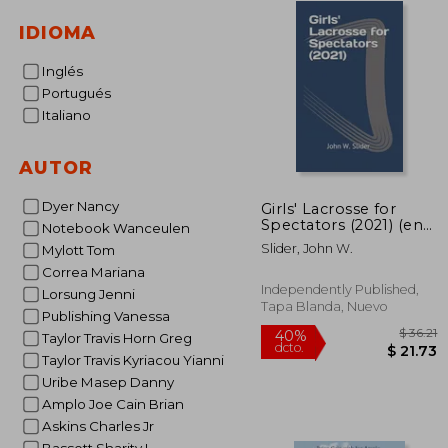
IDIOMA
Inglés
Portugués
Italiano
AUTOR
Dyer Nancy
Girls' Lacrosse for
Spectators (2021) (en
Notebook Wanceulen
Inglés)
Slider, John W.
Mylott Tom
Correa Mariana
Independently Published,
Lorsung Jenni
Tapa Blanda, Nuevo
Publishing Vanessa
Taylor Travis Horn Greg
Taylor Travis Kyriacou Yianni
Uribe Masep Danny
Amplo Joe Cain Brian
40%
Askins Charles Jr
dcto.
$ 