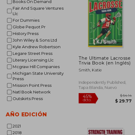
Books On Demand
$
40%
Fair And Square Ventures
dcto.
$ 
Llc
For Dummies
Globe Pequot Pr
History Press
John Wiley & Sons Ltd
Kyle Andrew Robertson
Legare Street Press
The Ultimate Lacrosse
Literary Licensing Llc
Trivia Book (en Inglés)
Mcgraw Hill Companies
Smith, Katie
Michigan State University
Press
Independently Published,
Mission Point Press
Tapa Blanda, Nuevo
Natl Book Network
Outskirts Press
AÑO EDICIÓN
2021
2018