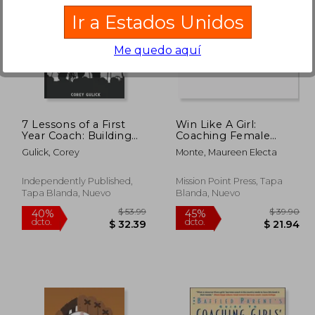
Ir a Estados Unidos
Me quedo aquí
 85.47
$ 53.99
40%
40%
dcto.
dcto.
47.01
$ 32.39
7 Lessons of a First
Win Like A Girl:
Year Coach: Building
Coaching Female
Champions On and
Athletes to Become
Gulick, Corey
Monte, Maureen Electa
Off The Field (en
Confident at the Game
Inglés)
of Life (en Inglés)
Independently Published,
Mission Point Press, Tapa
Tapa Blanda, Nuevo
Blanda, Nuevo