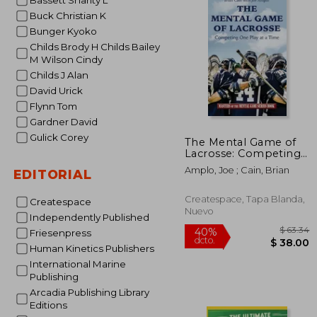
Bassett Sharity L
Buck Christian K
Bunger Kyoko
Childs Brody H Childs Bailey
M Wilson Cindy
Childs J Alan
David Urick
Flynn Tom
Gardner David
Gulick Corey
The Mental Game of
Lacrosse: Competing
One Play at a Time (en
Amplo, Joe ; Cain, Brian
EDITORIAL
Inglés)
Createspace, Tapa Blanda,
Createspace
Nuevo
Independently Published
Friesenpress
Human Kinetics Publishers
International Marine
Publishing
Arcadia Publishing Library
Editions