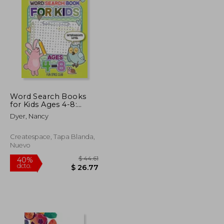
$ 44.61
$ 76.61
40%
dcto.
$ 26.77
$ 45.97
Word Search Books
for Kids Ages 4-8:
Circle a Word Puzzle
Dyer, Nancy
Books Word Search
for Kids Ages 4-8
Grade Level
Createspace, Tapa Blanda,
Preschool,
Nuevo
Kindergarten - 3 (en
Inglés)