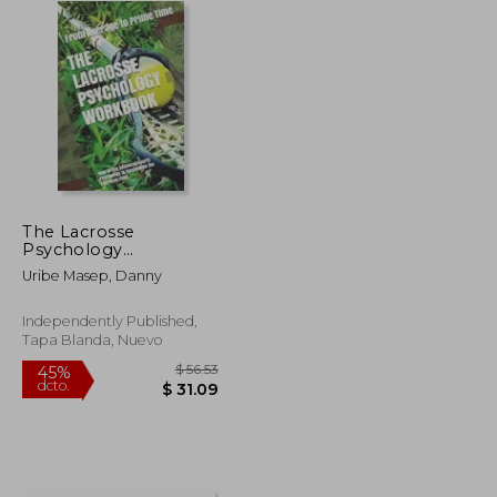
The Lacrosse
Psychology
Workbook: How to
Uribe Masep, Danny
Use Advanced Sports
Psychology to
Succeed on the
Independently Published,
Lacrosse Field (en
Tapa Blanda, Nuevo
Inglés)
$ 85.79
$ 56.53
45%
dcto.
$ 51.47
$ 31.09