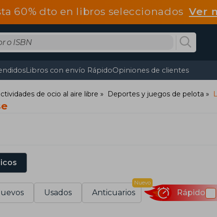
ta 60% dto en libros seleccionados
Ver 
endidos
Libros con envío Rápido
Opiniones de clientes
tividades de ocio al aire libre
Deportes y juegos de pelota
L
se
sicos
Nuevo
uevos
Usados
Anticuarios
Rápido