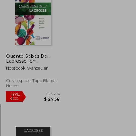
$ 40.86
$ 44.61
40%
dcto.
$ 24.52
$ 26.77
Quanto Sabes De...
Lacrosse (en
Portugués)
Notebook, Wanceulen
Createspace, Tapa Blanda,
Nuevo