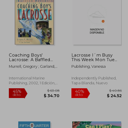
 63.34
$ 64.51
40%
40%
dcto.
dcto.
38.00
$ 38.71
Coaching Boys'
Lacrosse I´m Busy
Lacrosse: A Baffled
This Week Mon Tue
Parent's Guide (en
Wed Thu Fri It´s A
Murrell, Gregory ; Garland,
Publishing, Vanessa
Inglés)
Lacrosse Thing.
Jim
Notebook: Great Gift
Idea for Lacrosse
International Marine
Independently Published,
Player and
Publishing, 2002, 1 Edición,
Tapa Blanda, Nuevo
Coaches(6x9 - 100
Tapa Blanda, Nuevo
Pages Dot G (en
Inglés)