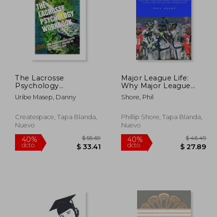
The Lacrosse
Major League Life:
$ 57.97
$ 42.74
Psychology
Why Major League
40%
45%
Workbook: How to
Lacrosse Players,
dcto.
dcto.
31.88
$ 25.64
Uribe Masep, Danny
Shore, Phil
Use Advanced Sports
Coaches, and Fans
Psychology to
Share a Passion for a
Succeed on the
League that Often
Createspace, Tapa Blanda,
Phillip Shore, Tapa Blanda,
Lacrosse Field (en
Goes Overlooked (en
Nuevo
Nuevo
Inglés)
Inglés)