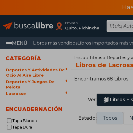
Has
Enviar a
Quito, Pichincha
MENÚ
Libros más vendidos
Libros importados más v
Inicio
Libros
Deportes y ac
CATEGORÍA
Libros de Lacros
Deportes Y Actividades De
Ocio Al Aire Libre
Encontramos 68 Libros
Deportes Y Juegos De
Pelota
Lacrosse
Ver:
Libros Fí
ENCUADERNACIÓN
Estado:
Todos
N
Tapa Blanda
Tapa Dura