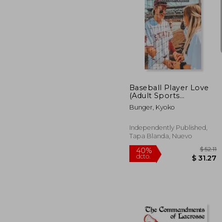
$
45%
dcto.
$ 
Baseball Player Love
(Adult Sports
Romance): Baseball
Bunger, Kyoko
Story (en Inglés)
Independently Published,
Tapa Blanda, Nuevo