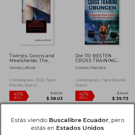
 34.79
$ 64.96
45%
45%
dcto.
dcto.
 19.13
$ 35.73
Twerps, Goons and
Die 110 BESTEN
Meatshields: The
CROSS TRAINING
Basics of Full Contact
UEBUNGEN: Bringen
James Lafond
Correa, Mariana
Stick-Fighting (en
Ihr CrossTraining auf
Inglés)
ein Neues Level (en
Alemán)
Createspace, 2016, Tapa
Createspace, Tapa Blanda,
Blanda, Nuevo
Nuevo
Estás viendo
Buscalibre Ecuador
, pero
estás en
Estados Unidos