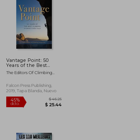
$ 58.24
$ 30.26
45%
dcto.
$ 32.03
$ 16.64
Vantage Point: 50
Years of the Best
Climbing Stories Ever
The Editors Of Climbing
Told (en Inglés)
Magazine
Falcon Press Publishing,
2019, Tapa Blanda, Nuevo