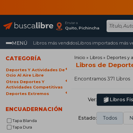
Enviar a
Quito, Pichincha
MENÚ
Libros más vendidos
Libros importados más v
Inicio
Libros
Deportes y ac
CATEGORÍA
Libros de Deport
Deportes Y Actividades De
Ocio Al Aire Libre
Encontramos 371 Libros
Otros Deportes Y
Actividades Competitivas
Deportes Extremos
Ver:
Libros Fí
ENCUADERNACIÓN
Estado:
Todos
N
Tapa Blanda
Tapa Dura