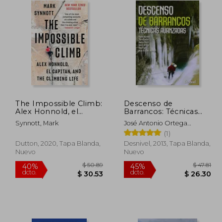
The Impossible Climb:
Descenso de
Alex Honnold, el
Barrancos: Técnicas
Capitan, and the
Avanzadas
Synnott, Mark
José Antonio Ortega
Climbing Life (en
Becerril
(1)
Inglés)
Dutton, 2020, Tapa Blanda,
Desnivel, 2013, Tapa Blanda,
Nuevo
Nuevo
 46.57
$ 50.89
40%
45%
dcto.
dcto.
25.61
$ 30.53