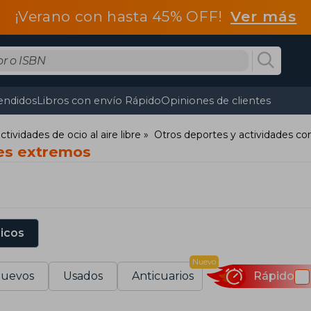
¡Verano con hasta 45% OFF!
Ver más
endidos
Libros con envío Rápido
Opiniones de clientes
tividades de ocio al aire libre
Otros deportes y actividades co
es extremos
sicos
Nuevo
uevos
Usados
Anticuarios
Rápido