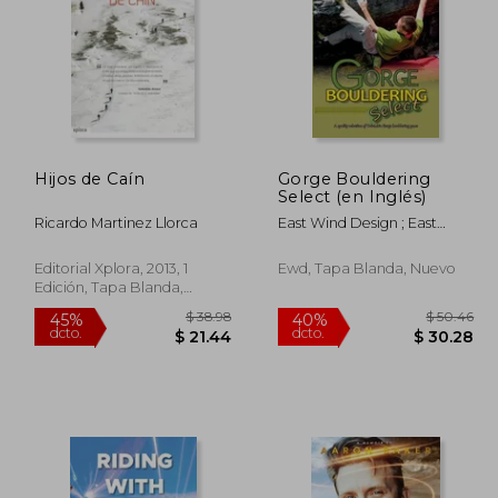
Hijos de Caín
Gorge Bouldering
 47.78
$ 60.01
Select (en Inglés)
40%
45%
dcto.
dcto.
26.28
$ 36.01
Ricardo Martinez Llorca
East Wind Design ; East
Wind Design
Editorial Xplora, 2013, 1
Ewd, Tapa Blanda, Nuevo
Edición, Tapa Blanda,
Nuevo