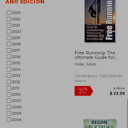
AÑO EDICIÓN
2025
$
45%
2022
dcto.
$
2021
2020
2019
2018
2017
Free Running: The
2016
Ultimate Guide for
Understanding
2015
Hulse, Julian
Parkour And What You
2014
Must Know About It
(en Inglés)
2013
Createspace, Tapa Blanda,
Nuevo
2012
2011
2010
2007
2006
2005
2004