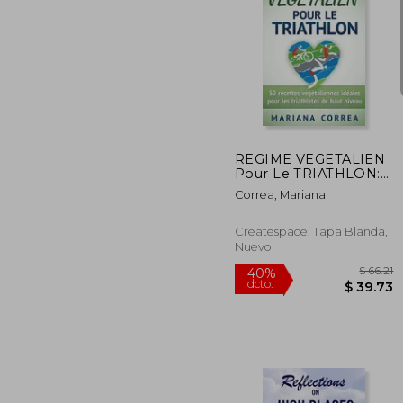
$
40%
dcto.
$ 
REGIME VEGETALIEN
Pour Le TRIATHLON:
Inclus: 50 recettes
Correa, Mariana
vegetaliennes ideales
pour les triathletes de
haut niveau (en
Createspace, Tapa Blanda,
Francés)
Nuevo