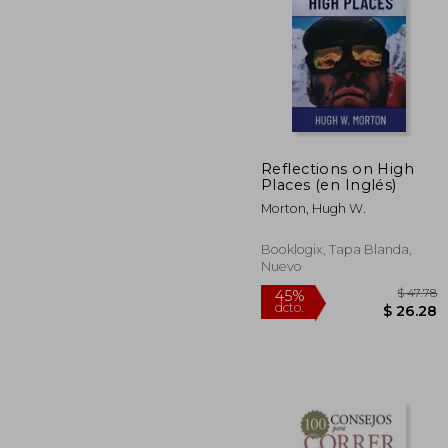
40%
dcto.
$ 
Reflections on High
Places (en Inglés)
Morton, Hugh W.
Booklogix, Tapa Blanda,
Nuevo