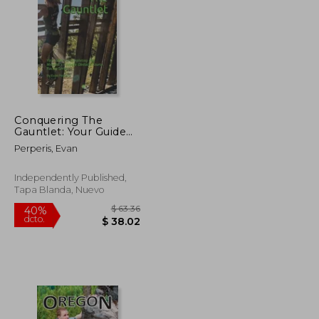
$ 62.46
$ 67.61
40%
dcto.
$ 37.48
$ 40.57
Conquering The
Gauntlet: Your Guide
to Completing the
Perperis, Evan
Midwest's Favorite
Obstacle Course
Racing Series (en
Independently Published,
Inglés)
Tapa Blanda, Nuevo