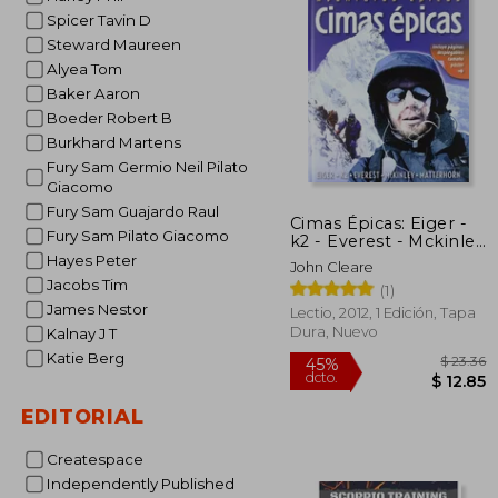
Spicer Tavin D
Steward Maureen
Alyea Tom
Baker Aaron
Boeder Robert B
Burkhard Martens
Fury Sam Germio Neil Pilato
Giacomo
Fury Sam Guajardo Raul
Cimas Épicas: Eiger -
Fury Sam Pilato Giacomo
k2 - Everest - Mckinley
- Matterhorn. (Otros
Hayes Peter
John Cleare
Naturaleza)
Jacobs Tim
(1)
James Nestor
Lectio, 2012, 1 Edición, Tapa
Dura, Nuevo
Kalnay J T
Katie Berg
EDITORIAL
Createspace
Independently Published