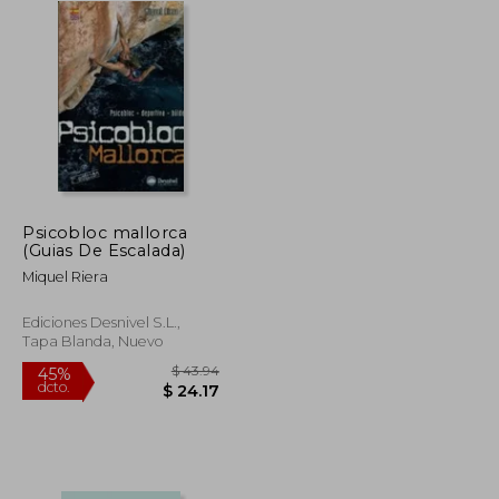
Psicobloc mallorca
(Guias De Escalada)
Miquel Riera
Ediciones Desnivel S.L.,
Tapa Blanda, Nuevo
$ 47.81
$ 43.94
45%
dcto.
$ 26.30
$ 24.17