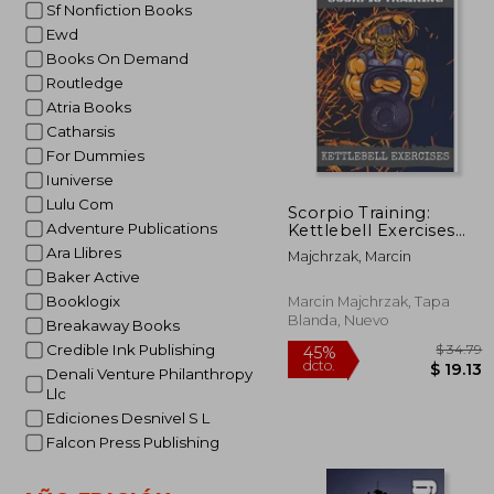
Sf Nonfiction Books
$
45%
dcto.
$ 
Ewd
Books On Demand
Routledge
Atria Books
Catharsis
For Dummies
Iuniverse
Lulu Com
Scorpio Training:
Adventure Publications
Kettlebell Exercises
(en Inglés)
Ara Llibres
Majchrzak, Marcin
Baker Active
Booklogix
Marcin Majchrzak, Tapa
Blanda, Nuevo
Breakaway Books
Credible Ink Publishing
Denali Venture Philanthropy
Llc
Ediciones Desnivel S L
Falcon Press Publishing