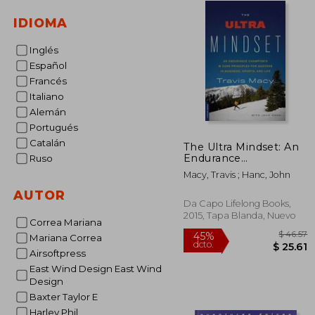
IDIOMA
Inglés
Español
Francés
Italiano
Alemán
Portugués
Catalán
The Ultra Mindset: An
Endurance
Ruso
Champion'S 8 Core
Macy, Travis ; Hanc, John
Principles for Success
in Business, Sports,
AUTOR
and Life (en Inglés)
Da Capo Lifelong Books,
2015, Tapa Blanda, Nuevo
Correa Mariana
Mariana Correa
Airsoftpress
East Wind Design East Wind
Design
$
45%
Baxter Taylor E
dcto.
$ 
Harley Phil