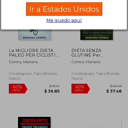
Ir a Estados Unidos
Me quedo aquí
 38.99
$ 63.39
40%
40%
dcto.
dcto.
23.39
$ 38.03
La MIGLIORE DIETA
DIETA SENZA
PALEO PER CICLISTI:
GLUTINE Per
PEDALA PIU
CALCIATORI: Migliora il
Correa, Mariana
Correa, Mariana
VELOCEMENTE CON
Modo in cui ti Nutri
60 PIANI Di PASTO
per Avere una Migliore
PALEO PER
Performance (en
Createspace, Tapa Blanda,
Createspace, Tapa Blanda,
OTTENERE MUSCOLI,
Italiano)
Nuevo
Nuevo
PERDERE PESO E
RIMANERE SANO (en
Italiano)