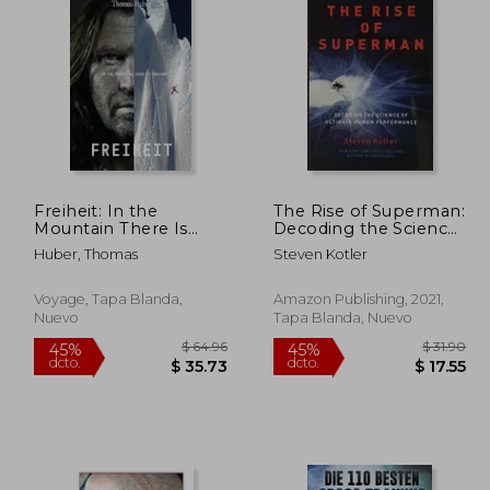
 23.36
$ 54.01
40%
45%
dcto.
dcto.
12.85
$ 32.41
Freiheit: In the
The Rise of Superman:
Mountain There Is
Decoding the Science
Freedom (en Inglés)
of Ultimate Human
Huber, Thomas
Steven Kotler
Performance (en
Inglés)
Voyage, Tapa Blanda,
Amazon Publishing, 2021,
Nuevo
Tapa Blanda, Nuevo