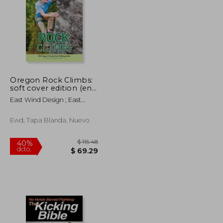
Oregon Rock Climbs:
$ 67.87
$ 63.36
soft cover edition (en
40%
Inglés)
dcto.
$ 37.33
$ 38.02
East Wind Design ; East
Wind Design
Ewd, Tapa Blanda, Nuevo