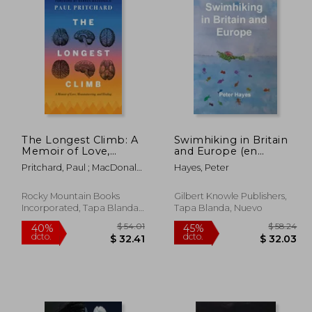
The Longest Climb: A
Swimhiking in Britain
Memoir of Love,
and Europe (en
Mountaineering, and
Inglés)
Pritchard, Paul ; MacDonald,
Hayes, Peter
Healing (en Inglés)
Warren
Rocky Mountain Books
Gilbert Knowle Publishers,
Incorporated, Tapa Blanda,
Tapa Blanda, Nuevo
Nuevo