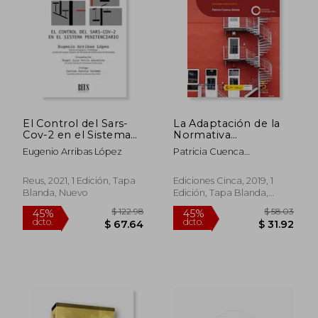
El Control del Sars-
La Adaptación de la
Cov-2 en el Sistema
Normativa
Penitenciario
Penitenciaria
Eugenio Arribas López
Patricia Cuenca
(Derecho Penal)
Española a la
G&Oacute;Mez
Convención
Internacional Sobre
Reus, 2021, 1 Edición, Tapa
Ediciones Cinca, 2019, 1
los Derechos de las
Blanda, Nuevo
Edición, Tapa Blanda,
Personas con
Nuevo
Discapacidad
(Coleccion
Convención Onu)
$ 122.98
$ 58.
45%
45%
dcto.
dcto.