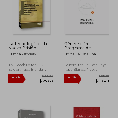
$ 67.64
$ 31.
La Tecnología es la
Gènere i Presó:
Nueva Prisión:
Programa de
Evaluación de Riesgo
Perspectiva i Equitat
Cristina Zackseski
Libros De Cataluña.
en el uso de la
de Gènere en L'àmbit
Departamento De Justicia
Monitorización
Penitenciari (en
Electrónica: 4
Catalán)
J.M. Bosch Editor, 2021, 1
Generalitat De Catalunya,
(Coleção
Edición, Tapa Blanda,
Tapa Blanda, Nuevo
Criminologia, Direito
Nuevo
Penal e Política
Criminal)