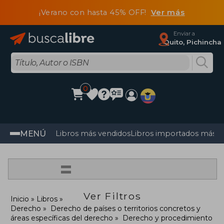
¡Verano con hasta 45% OFF!
Ver más
Enviar a
Quito, Pichincha
0
MENÚ
Libros más vendidos
Libros importados más v
=
Ver Filtros
Inicio
Libros
Derecho
Derecho de países o territorios concretos y
áreas específicas del derecho
Derecho y procedimiento