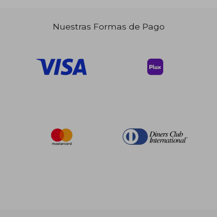
Nuestras Formas de Pago
$ 100.91
$ 200.
45%
45%
dcto.
dcto.
$ 55.50
$ 110.