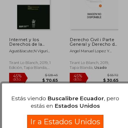
$ 129.73
$ 171
45%
45%
dcto.
dcto.
$ 71.35
$ 94.
Internet y los
Derecho Civil i Parte
Derechos de la
General y Derecho de
Personalidad
la Persona 3ª Edicion
Agust&Iacute;N Viguri
Angel Manuel Lopez Y
(Homenajes y
Perea
Lopez
Congresos)
Tirant Lo Blanch, 2019, 1
Tirant Lo Blanch, 2019,
Edición, Tapa Blanda,
Tapa Blanda,
Usado
Usado
Estás viendo
Buscalibre Ecuador
, pero
estás en
Estados Unidos
Ir a Estados Unidos