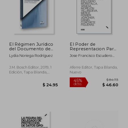
El Régimen Jurídico
El Poder de
del Documento de
Representacion Para
Voluntades
Litigar
Lydia Noriega Rodríguez
Jose Francisco Escudero
Anticipadas en el
Moratalla
Ámbito Estatal y
Autonómico
J.M. Bosch Editor, 2019, 1
Aferre Editor, Tapa Blanda,
Edición, Tapa Blanda,
Nuevo
Nuevo
$ 84.
45%
dcto.
$ 24.95
$ 46.