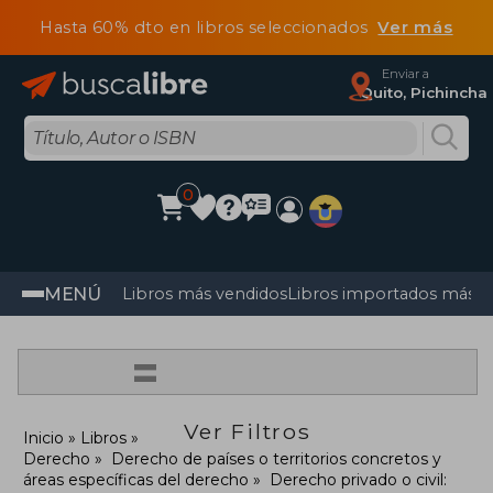
Hasta 60% dto en libros seleccionados
Ver más
Enviar a
Quito, Pichincha
0
MENÚ
Libros más vendidos
Libros importados más v
=
Ver Filtros
Inicio
Libros
Derecho
Derecho de países o territorios concretos y
áreas específicas del derecho
Derecho privado o civil: