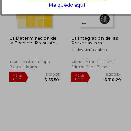
Me quedo aquí
$ 128.45
$ 55.
45%
45%
dcto.
dcto.
$ 70.65
$ 30.
La Determinación de
La Integración de las
la Edad del Presunto
Personas con
Menor Extranjero.
Discapacidad en el
Carlos Marín Calero
Pasaporte Contra
Derecho Civil: Una
Pruebas Médicas
Crítica Constructiva a
la ley 8
Tirant Lo Blanch, Tapa
Aferre Editor S.L., 2022, 1
Blanda,
Usado
Edición, Tapa Blanda,
Nuevo