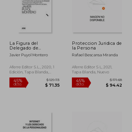
La Figura del
Proteccion Juridica de
Delegado de
la Persona
Protección de Datos
Javier Puyol Montero
Rafael Bescansa Miranda
(Dpd): Adaptado al
Reglamento (Ue)
2016
Aferre Editor S.L., 2020, 1
Aferre Editor S L, 2021,
Edición, Tapa Blanda,
Tapa Blanda, Nuevo
Nuevo